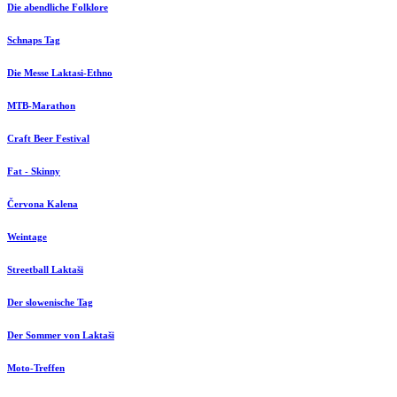
Die abendliche Folklore
Schnaps Tag
Die Messe Laktasi-Ethno
MTB-Marathon
Craft Beer Festival
Fat - Skinny
Červona Kalena
Weintage
Streetball Laktaši
Der slowenische Tag
Der Sommer von Laktaši
Moto-Treffen