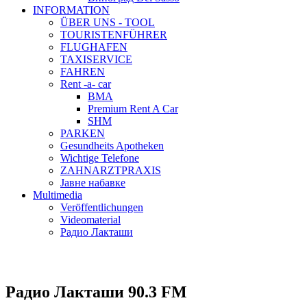
INFORMATION
ÜBER UNS - TOOL
TOURISTENFÜHRER
FLUGHAFEN
TAXISERVICE
FAHREN
Rent -a- car
BMA
Premium Rent A Car
SHM
PARKEN
Gesundheits Apotheken
Wichtige Telefone
ZAHNARZTPRAXIS
Јавне набавке
Multimedia
Veröffentlichungen
Videomaterial
Радио Лакташи
Радио Лакташи
90.3 FM