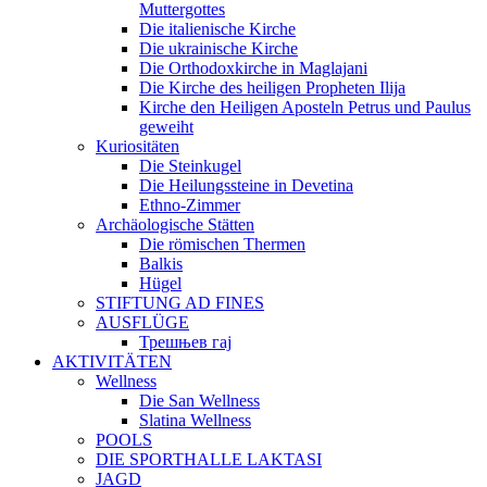
Muttergottes
Die italienische Kirche
Die ukrainische Kirche
Die Orthodoxkirche in Maglajani
Die Kirche des heiligen Propheten Ilija
Kirche den Heiligen Aposteln Petrus und Paulus
geweiht
Kuriositäten
Die Steinkugel
Die Heilungssteine in Devetina
Ethno-Zimmer
Archäologische Stätten
Die römischen Thermen
Balkis
Hügel
STIFTUNG AD FINES
AUSFLÜGE
Трешњев гај
AKTIVITÄTEN
Wellness
Die San Wellness
Slatina Wellness
POOLS
DIE SPORTHALLE LAKTASI
JAGD