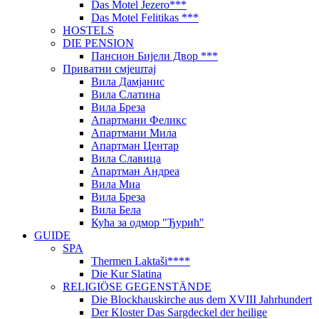
Das Motel Jezero***
Das Motel Felitikas ***
HOSTELS
DIE PENSION
Пансион Бијели Двор ***
Приватни смјештај
Вила Дамјанис
Вила Слатина
Вила Бреза
Апартмани Феликс
Апартмани Мила
Апартман Центар
Вила Славица
Апартман Андреа
Вила Миа
Вила Бреза
Вила Бела
Кућа за одмор "Ђурић"
GUIDE
SPA
Thermen Laktaši****
Die Kur Slatina
RELIGIÖSE GEGENSTÄNDE
Die Blockhauskirche aus dem XVIII Jahrhundert
Der Kloster Das Sargdeckel der heilige