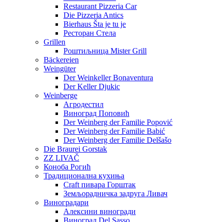
Restaurant Pizzeria Car
Die Pizzeria Antics
Bierhaus Šta je tu je
Ресторан Стела
Grillen
Роштиљница Mister Grill
Bäckereien
Weingüter
Der Weinkeller Bonaventura
Der Keller Djukic
Weinberge
Агродестил
Виноград Поповић
Der Weinberg der Familie Popović
Der Weinberg der Familie Babić
Der Weinberg der Familie Delšašo
Die Braurei Gorstak
ZZ LIVAČ
Коноба Рогић
Традиционална кухиња
Craft пивара Горштак
Земљорадничка задруга Ливач
Виноградари
Алексини виногради
Виноград Del Sasso