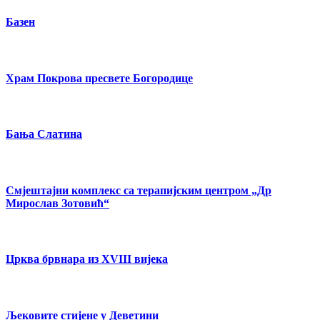
Базен
Храм Покрова пресвете Богородице
Бања Слатина
Смјештајни комплекс са терапијским центром „Др
Мирослав Зотовић“
Црква брвнара из XVIII вијека
Љековите стијене у Деветини