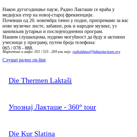
Након дугогодишње паузе, Радио Лакташи се враћа у
медијски етер на новој-старој фреквенцији.
Почевши од 20. новембра тачно у подне, припремамо за вас
нове музичке листе, забавне, рок и народне музике, уз
занимљив јутарњи и послојеподневни програм.
Нашим слушаоцима, нудимо могућност да буду и активни
учесници у програму, путем броја телефона:
065 / 078 - 888.
Маркетинг и инфо: 051 / 533 - 269 или мејл:
radiolaktasi@laktasiturizam.org
Слушај радио on-line
Die Thermen Laktaši
Упознај Лакташе - 360° tour
Die Kur Slatina