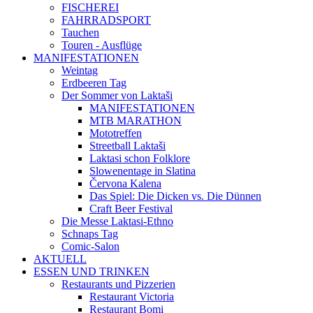
FISCHEREI
FAHRRADSPORT
Tauchen
Touren - Ausflüge
MANIFESTATIONEN
Weintag
Erdbeeren Tag
Der Sommer von Laktaši
MANIFESTATIONEN
MTB MARATHON
Mototreffen
Streetball Laktaši
Laktasi schon Folklore
Slowenentage in Slatina
Červona Kalena
Das Spiel: Die Dicken vs. Die Dünnen
Craft Beer Festival
Die Messe Laktasi-Ethno
Schnaps Tag
Comic-Salon
AKTUELL
ESSEN UND TRINKEN
Restaurants und Pizzerien
Restaurant Victoria
Restaurant Bomi