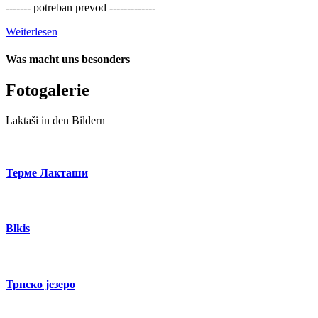
------- potreban prevod -------------
Weiterlesen
Was macht uns besonders
Fotogalerie
Laktaši in den Bildern
Терме Лакташи
Blkis
Трнско језеро