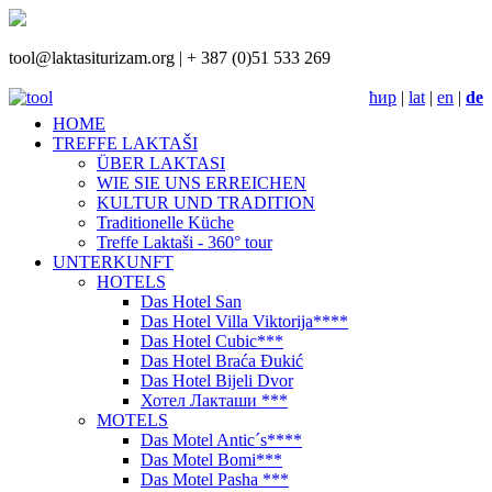
tool@laktasiturizam.org |
+ 387 (0)51 533 269
ћир
|
lat
|
en
|
de
HOME
TREFFE LAKTAŠI
ÜBER LAKTASI
WIE SIE UNS ERREICHEN
KULTUR UND TRADITION
Traditionelle Küche
Treffe Laktaši - 360° tour
UNTERKUNFT
HOTELS
Das Hotel San
Das Hotel Villa Viktorija****
Das Hotel Cubic***
Das Hotel Braća Đukić
Das Hotel Bijeli Dvor
Хотел Лакташи ***
MOTELS
Das Motel Antic´s****
Das Motel Bomi***
Das Motel Pasha ***