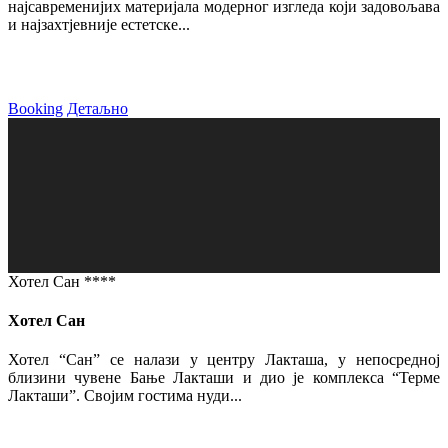
најсавременијих материјала модерног изгледа који задовољава
и најзахтјевније естетске...
Booking
Детаљно
Хотел Сан ****
Хотел Сан
Хотел “Сан” се налази у центру Лакташа, у непосредној
близини чувене Бање Лакташи и дио је комплекса “Терме
Лакташи”. Својим гостима нуди...