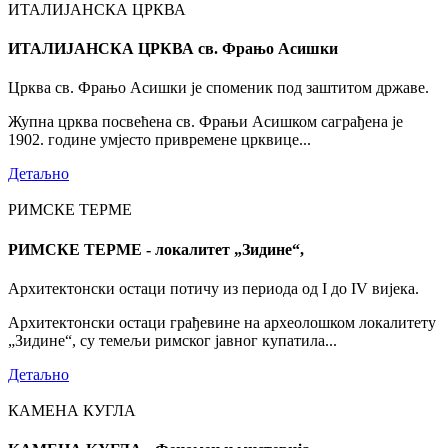
ИТАЛИЈАНСКА ЦРКВА
ИТАЛИЈАНСКА ЦРКВА св. Фрањо Асишки
Црква св. Фрањо Асишки је споменик под заштитом државе.
Жупна црква посвећена св. Фрањи Асишком саграђена је
1902. године умјесто привремене црквице...
Детаљно
РИМСКЕ ТЕРМЕ
РИМСКЕ ТЕРМЕ - локалитет „Зидине“,
Архитектонски остаци потичу из периода од I до IV вијека.
Архитектонски остаци грађевине на археолошком локалитету
„Зидине“, су темељи римског јавног купатила...
Детаљно
КАМЕНА КУГЛА