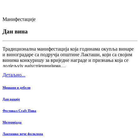
Манифестације
Дан вина
Традиционална манифестација која годинама окупља винаре
и виноградаре са подручја општине Лакташи, који са својим
винима конкуришу за вриједне награде и признања која се
додјељују најуспјешнијима....
Детаљно...
Мршави и дебели
Дан ракије
Фестивал Craft Пива
Моторијада
Лакташко вече фолклора