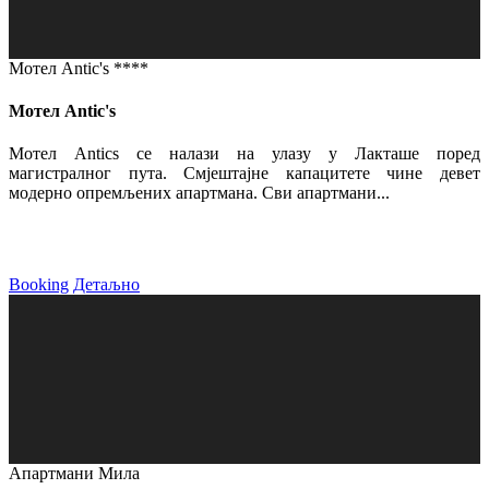
Мотел Antic's ****
Мотел Antic's
Мотел Antics се налази на улазу у Лакташе поред
магистралног пута. Смјештајне капацитете чине девет
модерно опремљених апартмана. Сви апартмани...
Booking
Детаљно
Апартмани Мила