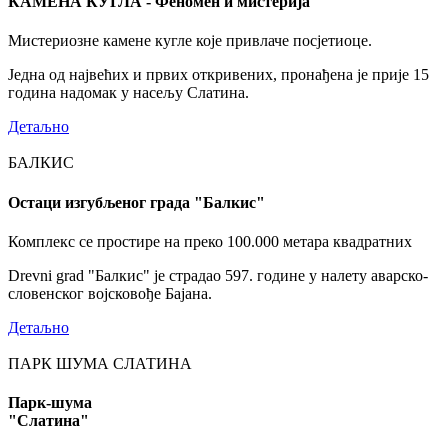
КАМЕНА КУГЛА - Феномен и мистерија
Мистериозне камене кугле које привлаче посјетиоце.
Једна од највећих и првих откривених, пронађена је прије 15
година надомак у насељу Слатина.
Детаљно
БАЛКИС
Остаци изгубљеног града "Балкис"
Комплекс се простире на преко 100.000 метара квадратних
Drevni grad "Балкис" је страдао 597. године у налету аварско-
словенског војсковође Бајана.
Детаљно
ПАРК ШУМА СЛАТИНА
Парк-шума
"Слатина"