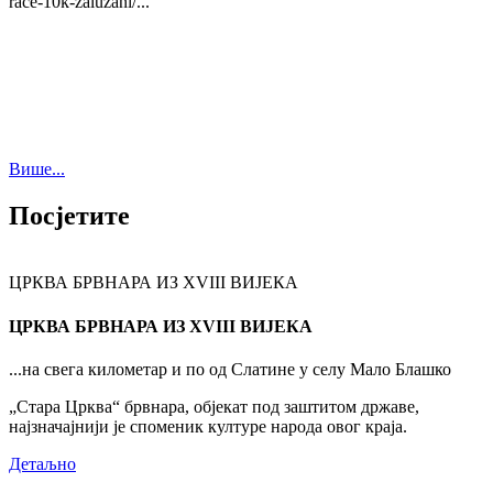
race-10k-zaluzani/...
Више...
Посјетите
ЦРКВА БРВНАРА ИЗ XVIII ВИЈЕКА
ЦРКВА БРВНАРА ИЗ XVIII ВИЈЕКА
...на свега километар и по од Слатине у селу Мало Блашко
„Стара Црква“ брвнара, објекат под заштитом државе,
најзначајнији је споменик културе народа овог краја.
Детаљно