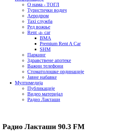
О нама - ТОГЛ
Туристички водич
Аеродром
Taxi служба
Ред вожње
Rent -a- car
BMA
Premium Rent A Car
SHM
Паркинг
Здравствене апотеке
Важни телефони
Стоматолошке ординације
Јавне набавке
Мултимедија
Публикације
Видео материјал
Радио Лакташи
Радио Лакташи
90.3 FM