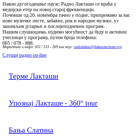
Након дугогодишње паузе, Радио Лакташи се враћа у
медијски етер на новој-старој фреквенцији.
Почевши од 20. новембра тачно у подне, припремамо за вас
нове музичке листе, забавне, рок и народне музике, уз
занимљив јутарњи и послојеподневни програм.
Нашим слушаоцима, нудимо могућност да буду и активни
учесници у програму, путем броја телефона:
065 / 078 - 888.
Маркетинг и инфо: 051 / 533 - 269 или мејл:
radiolaktasi@laktasiturizam.org
Слушај радио on-line
Терме Лакташи
Упознај Лакташе - 360° tour
Бања Слатина