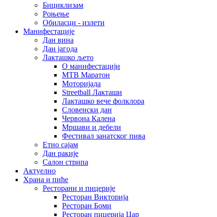
Бициклизам
Роњење
Обиласци - излети
Манифестације
Дан вина
Дан јагода
Лакташко љето
О манифестацији
MTB Маратон
Моторијада
Streetball Лакташи
Лакташко вече фолклора
Словенски дан
Червона Калена
Мршави и дебели
Фестивал занатског пива
Етно сајам
Дан ракије
Салон стрипа
Актуелно
Храна и пиће
Ресторани и пицерије
Ресторан Викторија
Ресторан Боми
Ресторан пицерија Цар