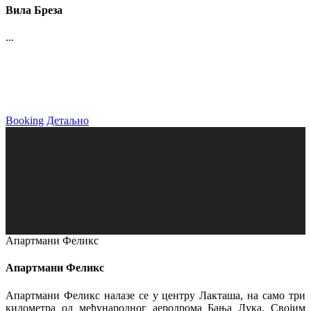
Вила Бреза
...
Booking
Детаљно
Апартмани Феликс
Апартмани Феликс
Апартмани Феликс налазе се у центру Лакташа, на само три
километра од међународног аеродрома Бања Лука. Својим