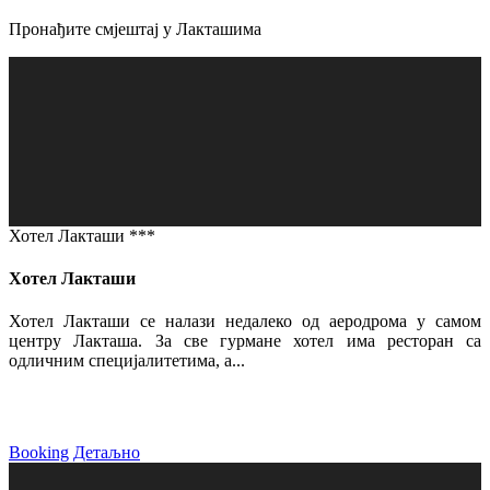
Пронађите смјештај у Лакташима
Хотел Лакташи ***
Хотел Лакташи
Хотел Лакташи се налази недалеко од аеродрома у самом
центру Лакташа. За све гурмане хотел има ресторан са
одличним специјалитетима, а...
Booking
Детаљно