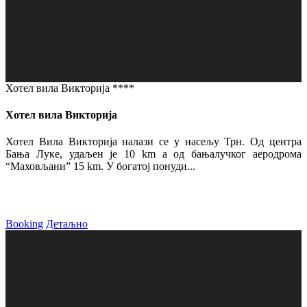
Хотел вила Викторија ****
Хотел вила Викторија
Хотел Вила Викторија налази се у насељу Трн. Од центра
Бања Луке, удаљен је 10 km а од бањалучког аеродрома
“Маховљани” 15 km. У богатој понуди...
Booking
Детаљно