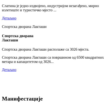
Слатина је једно издвојено, индустријом незагађено, мирно
излетиште и туристичко мјесто ...
Детаљно
Спортска дворана Лакташи
Спортска дворана
Лакташи
Спортска дворана Лакташи располаже са 3026 мјеста.
Спортска дворана Лакташи са површином од 6500 квадратних
метара и капацитетом од 3026...
Детаљно
Манифестације