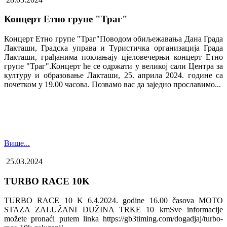
Концерт Етно групе "Траг"
Концерт Етно групе "Траг"Поводом обиљежавања Дана Града
Лакташи, Градска управа и Туристичка организација Града
Лакташи, грађанима поклањају цјеловечерњи концерт Етно
групе "Траг".Концерт ће се одржати у великој сали Центра за
културу и образовање Лакташи, 25. априла 2024. године са
почетком у 19.00 часова. Позвамо вас да заједно прославимо...
Више...
25.03.2024
TURBO RACE 10K
TURBO RACE 10 K 6.4.2024. godine 16.00 časova MOTO
STAZA ZALUŽANI DUŽINA TRKE 10 kmSve informacije
možete pronaći putem linka https://gb3timing.com/dogadjaj/turbo-