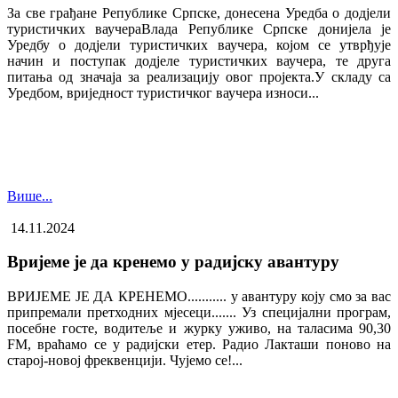
За све грађане Републике Српске, донесена Уредба о додјели
туристичких ваучера​Влада Републике Српске донијела је
Уредбу о додјели туристичких ваучера, којом се утврђује
начин и поступак додјеле туристичких ваучера, те друга
питања од значаја за реализацију овог пројекта.У складу са
Уредбом, вриједност туристичког ваучера износи...
Више...
14.11.2024
Вријеме је да кренемо у радијску авантуру
ВРИЈЕМЕ ЈЕ ДА КРЕНЕМО........... у авантуру коју смо за вас
припремали претходних мјесеци....... Уз специјални програм,
посебне госте, водитеље и журку уживо, на таласима 90,30
FM, враћамо се у радијски етер. Радио Лакташи поново на
старој-новој фреквенцији. Чујемо се!...