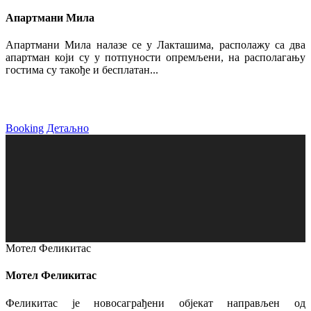
Апартмани Мила
Апартмани Мила налазе се у Лакташима, располажу са два
апартман који су у потпуности опремљени, на располагању
гостима су такође и бесплатан...
Booking
Детаљно
Мотел Феликитас
Мотел Феликитас
Феликитас је новосаграђени објекат направљен од