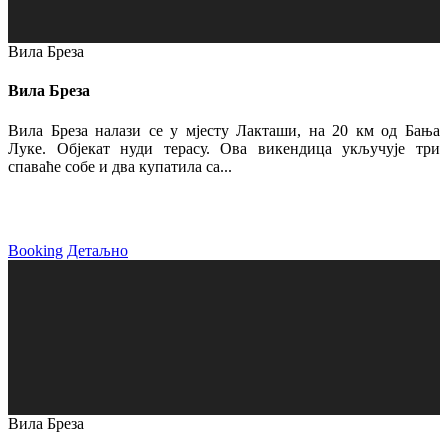
Вила Бреза
Вила Бреза
Вила Бреза налази се у мјесту Лакташи, на 20 км од Бања
Луке. Објекат нуди терасу. Ова викендица укључује три
спаваће собе и два купатила са...
Booking
Детаљно
Вила Бреза