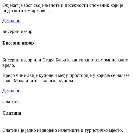
Објекат је због своје љепоте и посебности споменик који је
под заштитом државе...
Детаљно
Бисерни извор
Бисерни извор
Бисерни извор или Стара Бања је каптирано термоминерално
врело.
Врело чине двије куполе и међу-просторије у којима се налазе
каде. Мала или тзв. женска купола...
Детаљно
Слатина
Слатина
Слатина је једно издвојено излетиште и туристичко мјесто.