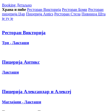
Booking
Детаљно
Храна и пиће
Ресторан Викторија
Ресторан Боми
Ресторан
пицерија Цар
Пицерија Аntics
Ресторан Стела
Пивница Шта
је ту је
Ресторан Викторија
Трн - Лакташи
Пицерија Антикс
Лакташи
Пицерија Александар и Алексеј
Маглајани - Лакташи