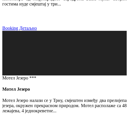
гостима нуде смјештај у три...
Booking
Детаљно
Мотел Језеро ***
Мотел Језеро
Мотел Језеро налази се у Трну, смјештен између два прелијепа
језера, окружен прекрасном природом. Мотел располаже са 48
лежајева, 4 једнокреветне...