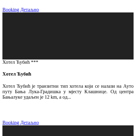
Booking
Детаљно
Хотел Ћубић ***
Хотел Ћубић
Хотел Ћубић је транзитни тип хотела који се налази на Ауто
путу Бања Лука-Градишка у мјесту Клашнице. Од центра
Бањалуке удаљен је 12 km, а од...
Booking
Детаљно