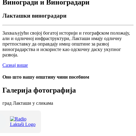
Виногради и Виноградари
Лакташки виноградари
Захваљујући својој богатој историји и географском положају,
али и одличној инфраструктури, Лакташи имају одличну
претпоставку да оправдају имиџ општине за развој
виноградарства и искористе као одскочну даску укупног
развоја.
Сазнај више
Оно што нашу општину чини посебном
Галерија фотографија
град Лакташи у сликама
Терме Лакташи