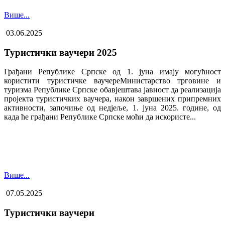
Више...
03.06.2025
Туристички ваучери 2025
Грађани Републике Српске од 1. јуна имају могућност
користити туристичке ваучере​Министарство трговине и
туризма Републике Српске обавјештава јавност да реализација
пројекта туристичких ваучера, након завршених припремних
активности, започиње од недјеље, 1. јуна 2025. године, од
када ће грађани Републике Српске моћи да искористе...
Више...
07.05.2025
Туристички ваучери