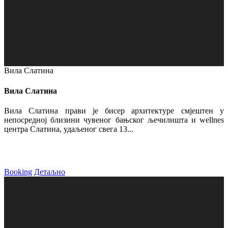
Вила Слатина
Вила Слатина
Вила Слатина прави је бисер архитектуре смјештен у
непосредној близини чувеног бањског љечилишта и wellnes
центра Слатина, удаљеног свега 13...
Booking
Детаљно