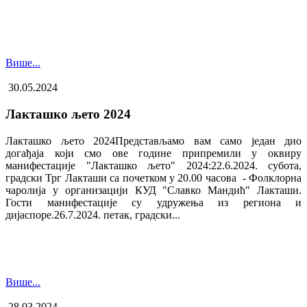
Више...
30.05.2024
Лакташко љето 2024
Лакташко љето 2024Представљамо вам само један дио
догађаја који смо ове године припремили у оквиру
манифестације "Лакташко љето" 2024:22.6.2024. субота,
градски Трг Лакташи са почетком у 20.00 часова - Фолклорна
чаролија у организацији КУД "Славко Мандић" Лакташи.
Гости манифестације су удружења из региона и
дијаспоре.26.7.2024. петак, градски...
Више...
28.03.2024