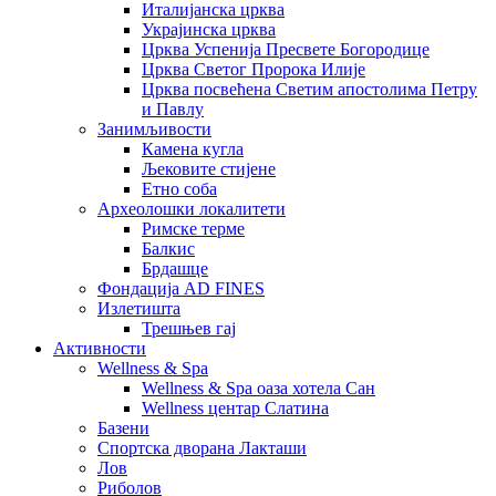
Италијанска црква
Украјинска црква
Црква Успенија Пресвете Богородице
Црква Светог Пророка Илије
Црква посвећена Светим апостолима Петру
и Павлу
Занимљивости
Камена кугла
Љековите стијене
Етно соба
Археолошки локалитети
Римске терме
Балкис
Брдашце
Фондација AD FINES
Излетишта
Трешњев гај
Активности
Wellness & Spa
Wellness & Spa оаза хотела Сан
Wellness центар Слатина
Базени
Спортска дворана Лакташи
Лов
Риболов