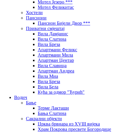
Мотел Језеро ***
Мотел Феликитас
Хостели
Пансиони
Пансион Бијели Двор ***
Приватни смјештај
Вила Дамјанис
Вила Слатина
Вила Бреза
Апартмани Феликс
Апартмани Мила
Апартман Центар
Вила Славица
Апартман Андреа
Вила Миа
Вила Бреза
Вила Бела
Кућа за одмор "Ђурић"
Водич
Бање
Терме Лакташи
Бања Слатина
Сакрални објекти
Црква брвнара из XVIII вијека
Храм Покрова пресвете Богородице