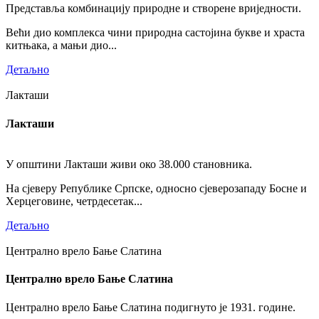
Представља комбинацију природне и створене вриједности.
Већи дио комплекса чини природна састојина букве и храста
китњака, а мањи дио...
Детаљно
Лакташи
Лакташи
У општини Лакташи живи око 38.000 становника.
На сјеверу Републике Српске, односно сјеверозападу Босне и
Херцеговине, четрдесетак...
Детаљно
Централно врело Бање Слатина
Централно врело Бање Слатина
Централно врело Бање Слатина подигнуто је 1931. године.