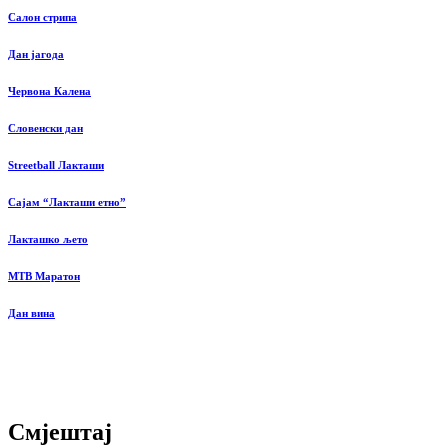
Салон стрипа
Дан јагода
Червона Калена
Словенски дан
Streetball Лакташи
Сајам “Лакташи етно”
Лакташко љето
MTB Маратон
Дан вина
Смјештај