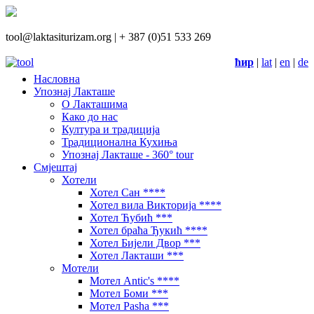
tool@laktasiturizam.org |
+ 387 (0)51 533 269
ћир
|
lat
|
en
|
de
Насловна
Упознај Лакташе
О Лакташима
Како до нас
Култура и традиција
Традиционална Кухиња
Упознај Лакташе - 360° tour
Смјештај
Хотели
Хотел Сан ****
Хотел вила Викторија ****
Хотел Ћубић ***
Хотел браћа Ђукић ****
Хотел Бијели Двор ***
Хотел Лакташи ***
Мотели
Мотел Antic's ****
Мотел Боми ***
Мотел Pasha ***