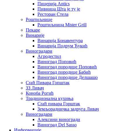
Пицерија Аntics
Пивница Шта је ту је
Ресторан Стела
Роштиљнице
Роштиљница Mister Grill
Пекаре
Винарије
Винарија Бонавентура
Винарија Подрум Ђукић
Виноградари
Агродестил
Виноград Поповић
Виноград породице Поповић
Виноград породице Бабић
Виноград породице Делшашо
Craft Пивара Гопштак
ЗЗ Ливач
Коноба Рогић
Традиционална кухиња
Craft пивара Горштак
Земљорадничка задруга Ливач
Виноградари
Алексини виногради
Виноград Del Sasso
Информације