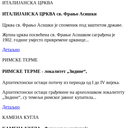
ИТАЛИЈАНСКА ЦРКВА
ИТАЛИЈАНСКА ЦРКВА св. Фрањо Асишки
Црква св. Фрањо Асишки је споменик под заштитом државе.
Жупна црква посвећена св. Фрањи Асишком саграђена је
1902. године умјесто привремене црквице...
Детаљно
РИМСКЕ ТЕРМЕ
РИМСКЕ ТЕРМЕ - локалитет „Зидине“,
Архитектонски остаци потичу из периода од I до IV вијека.
Архитектонски остаци грађевине на археолошком локалитету
„Зидине“, су темељи римског јавног купатила...
Детаљно
КАМЕНА КУГЛА