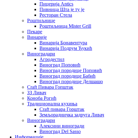
Пицерија Аntics
Пивница Шта је ту је
Ресторан Стела
Роштиљнице
Роштиљница Mister Grill
Пекаре
Винарије
Винарија Бонавентура
Винарија Подрум Ђукић
Виноградари
Агродестил
Виноград Поповић
Виноград породице Поповић
Виноград породице Бабић
Виноград породице Делшашо
Craft Пивара Гопштак
ЗЗ Ливач
Коноба Рогић
Традиционална кухиња
Craft пивара Горштак
Земљорадничка задруга Ливач
Виноградари
Алексини виногради
Виноград Del Sasso
Информације