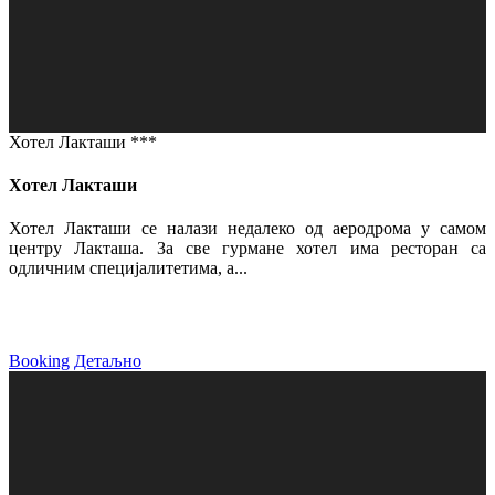
Хотел Лакташи ***
Хотел Лакташи
Хотел Лакташи се налази недалеко од аеродрома у самом
центру Лакташа. За све гурмане хотел има ресторан са
одличним специјалитетима, а...
Booking
Детаљно