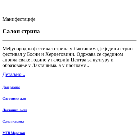
Манифестације
Салон стрипа
Међународни фестивал стрипа у Лакташима, је једини стрип
фестивал у Босни и Херцеговини. Одржава се средином
априла сваке године у галерији Центра за културу и
образовање у Лакташима, а у програму...
Детаљно...
Дан ракије
Словенски дан
Лакташко љето
Салон стрипа
MTB Маратон