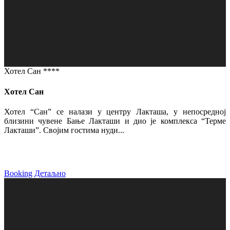
Хотел Сан ****
Хотел Сан
Хотел “Сан” се налази у центру Лакташа, у непосредној
близини чувене Бање Лакташи и дио је комплекса “Терме
Лакташи”. Својим гостима нуди...
Booking
Детаљно