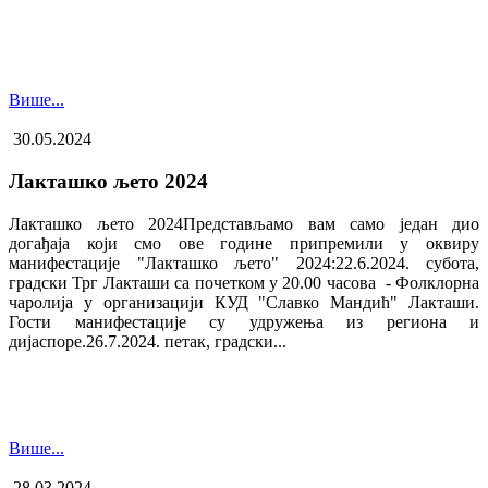
Више...
30.05.2024
Лакташко љето 2024
Лакташко љето 2024Представљамо вам само један дио
догађаја који смо ове године припремили у оквиру
манифестације "Лакташко љето" 2024:22.6.2024. субота,
градски Трг Лакташи са почетком у 20.00 часова - Фолклорна
чаролија у организацији КУД "Славко Мандић" Лакташи.
Гости манифестације су удружења из региона и
дијаспоре.26.7.2024. петак, градски...
Више...
28.03.2024