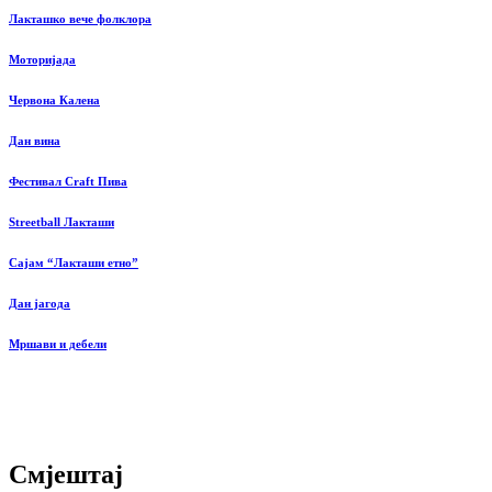
Лакташко вече фолклора
Моторијада
Червона Калена
Дан вина
Фестивал Craft Пива
Streetball Лакташи
Сајам “Лакташи етно”
Дан јагода
Мршави и дебели
Смјештај