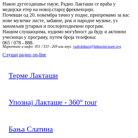
Након дугогодишње паузе, Радио Лакташи се враћа у
медијски етер на новој-старој фреквенцији.
Почевши од 20. новембра тачно у подне, припремамо за вас
нове музичке листе, забавне, рок и народне музике, уз
занимљив јутарњи и послојеподневни програм.
Нашим слушаоцима, нудимо могућност да буду и активни
учесници у програму, путем броја телефона:
065 / 078 - 888.
Маркетинг и инфо: 051 / 533 - 269 или мејл:
radiolaktasi@laktasiturizam.org
Слушај радио on-line
Терме Лакташи
Упознај Лакташе - 360° tour
Бања Слатина