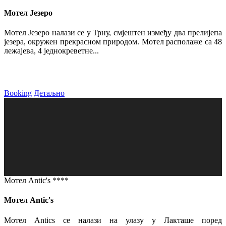
Мотел Језеро
Мотел Језеро налази се у Трну, смјештен између два прелијепа
језера, окружен прекрасном природом. Мотел располаже са 48
лежајева, 4 једнокреветне...
Booking
Детаљно
Мотел Antic's ****
Мотел Antic's
Мотел Antics се налази на улазу у Лакташе поред