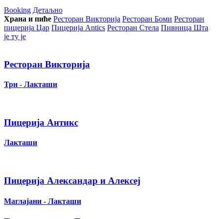
Booking
Детаљно
Храна и пиће
Ресторан Викторија
Ресторан Боми
Ресторан
пицерија Цар
Пицерија Аntics
Ресторан Стела
Пивница Шта
је ту је
Ресторан Викторија
Трн - Лакташи
Пицерија Антикс
Лакташи
Пицерија Александар и Алексеј
Маглајани - Лакташи