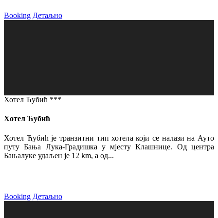
Booking
Детаљно
Хотел Ћубић ***
Хотел Ћубић
Хотел Ћубић је транзитни тип хотела који се налази на Ауто
путу Бања Лука-Градишка у мјесту Клашнице. Од центра
Бањалуке удаљен је 12 km, а од...
Booking
Детаљно