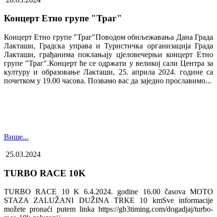
Концерт Етно групе "Траг"
Концерт Етно групе "Траг"Поводом обиљежавања Дана Града
Лакташи, Градска управа и Туристичка организација Града
Лакташи, грађанима поклањају цјеловечерњи концерт Етно
групе "Траг".Концерт ће се одржати у великој сали Центра за
културу и образовање Лакташи, 25. априла 2024. године са
почетком у 19.00 часова. Позвамо вас да заједно прославимо...
Више...
25.03.2024
TURBO RACE 10K
TURBO RACE 10 K 6.4.2024. godine 16.00 časova MOTO
STAZA ZALUŽANI DUŽINA TRKE 10 kmSve informacije
možete pronaći putem linka https://gb3timing.com/dogadjaj/turbo-