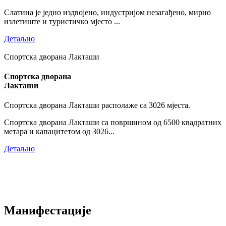
Слатина је једно издвојено, индустријом незагађено, мирно
излетиште и туристичко мјесто ...
Детаљно
Спортска дворана Лакташи
Спортска дворана
Лакташи
Спортска дворана Лакташи располаже са 3026 мјеста.
Спортска дворана Лакташи са површином од 6500 квадратних
метара и капацитетом од 3026...
Детаљно
Манифестације