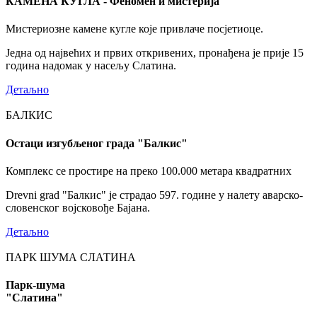
КАМЕНА КУГЛА - Феномен и мистерија
Мистериозне камене кугле које привлаче посјетиоце.
Једна од највећих и првих откривених, пронађена је прије 15
година надомак у насељу Слатина.
Детаљно
БАЛКИС
Остаци изгубљеног града "Балкис"
Комплекс се простире на преко 100.000 метара квадратних
Drevni grad "Балкис" је страдао 597. године у налету аварско-
словенског војсковође Бајана.
Детаљно
ПАРК ШУМА СЛАТИНА
Парк-шума
"Слатина"