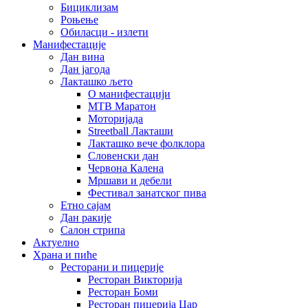
Бициклизам
Роњење
Обиласци - излети
Манифестације
Дан вина
Дан јагода
Лакташко љето
О манифестацији
MTB Маратон
Моторијада
Streetball Лакташи
Лакташко вече фолклора
Словенски дан
Червона Калена
Мршави и дебели
Фестивал занатског пива
Етно сајам
Дан ракије
Салон стрипа
Актуелно
Храна и пиће
Ресторани и пицерије
Ресторан Викторија
Ресторан Боми
Ресторан пицерија Цар