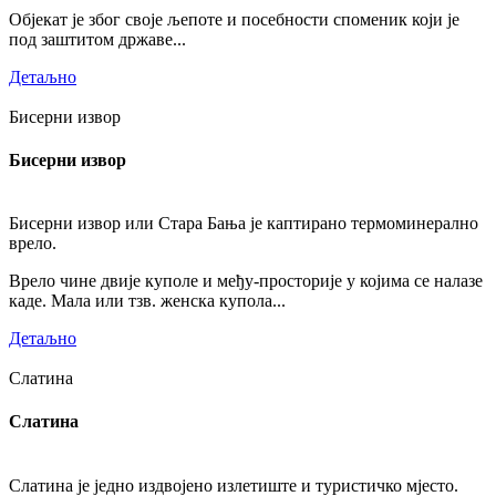
Објекат је због своје љепоте и посебности споменик који је
под заштитом државе...
Детаљно
Бисерни извор
Бисерни извор
Бисерни извор или Стара Бања је каптирано термоминерално
врело.
Врело чине двије куполе и међу-просторије у којима се налазе
каде. Мала или тзв. женска купола...
Детаљно
Слатина
Слатина
Слатина је једно издвојено излетиште и туристичко мјесто.