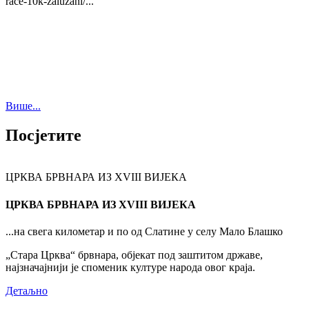
race-10k-zaluzani/...
Више...
Посјетите
ЦРКВА БРВНАРА ИЗ XVIII ВИЈЕКА
ЦРКВА БРВНАРА ИЗ XVIII ВИЈЕКА
...на свега километар и по од Слатине у селу Мало Блашко
„Стара Црква“ брвнара, објекат под заштитом државе,
најзначајнији је споменик културе народа овог краја.
Детаљно