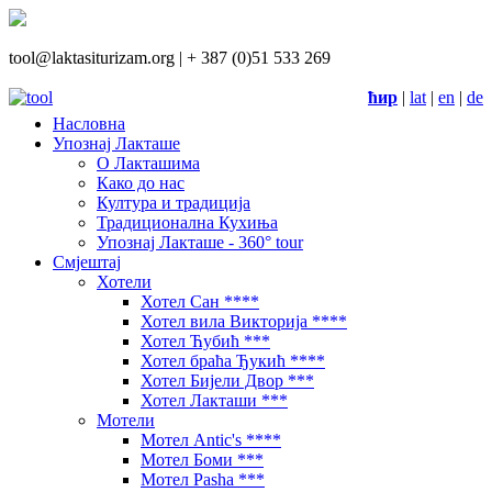
tool@laktasiturizam.org |
+ 387 (0)51 533 269
ћир
|
lat
|
en
|
de
Насловна
Упознај Лакташе
О Лакташима
Како до нас
Култура и традиција
Традиционална Кухиња
Упознај Лакташе - 360° tour
Смјештај
Хотели
Хотел Сан ****
Хотел вила Викторија ****
Хотел Ћубић ***
Хотел браћа Ђукић ****
Хотел Бијели Двор ***
Хотел Лакташи ***
Мотели
Мотел Antic's ****
Мотел Боми ***
Мотел Pasha ***