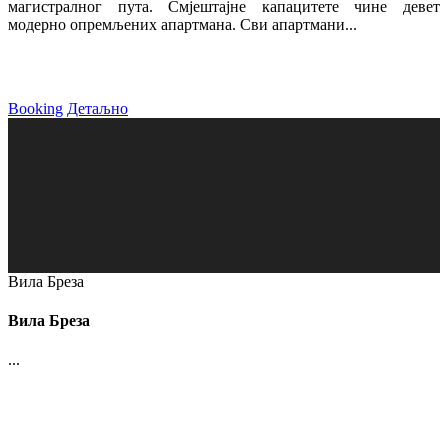
магистралног пута. Смјештајне капацитете чине девет
модерно опремљених апартмана. Сви апартмани...
Booking
Детаљно
Вила Бреза
Вила Бреза
...