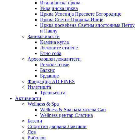
Италијанска црква
Украјинска црква
Црква Успенија Пресвете Богородице
Црква Светог Пророка Илије
Црква посвећена Светим апостолима Петру
и Павлу
Занимљивости
Камена кугла
Љековите стијене
Етно соба
Археолошки локалитети
Римске терме
Балкис
Брдашце
Фондација AD FINES
Излетишта
Трешњев гај
Активности
Wellness & Spa
Wellness & Spa оаза хотела Сан
Wellness центар Слатина
Базени
Спортска дворана Лакташи
Лов
Риболов