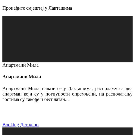
Пронађите смјештај у Лакташима
Апартмани Мила
Апартмани Мила
Апартмани Мила налазе се у Лакташима, располажу са два
апартман који су у потпуности опремљени, на располагању
гостима су такође и бесплатан...
Booking
Детаљно