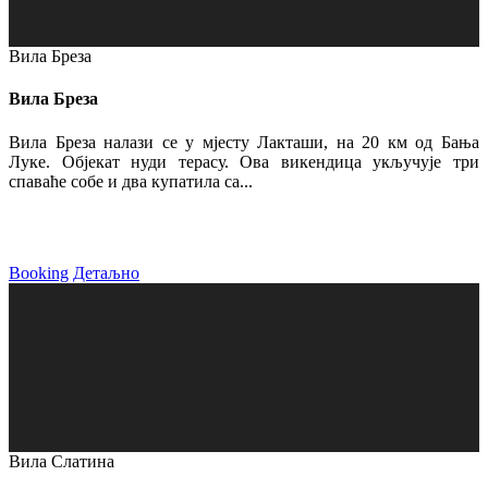
Вила Бреза
Вила Бреза
Вила Бреза налази се у мјесту Лакташи, на 20 км од Бања
Луке. Објекат нуди терасу. Ова викендица укључује три
спаваће собе и два купатила са...
Booking
Детаљно
Вила Слатина