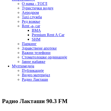
О нама - ТОГЛ
Туристички водич
Аеродром
Taxi служба
Ред вожње
Rent -a- car
BMA
Premium Rent A Car
SHM
Паркинг
Здравствене апотеке
Важни телефони
Стоматолошке ординације
Јавне набавке
Мултимедија
Публикације
Видео материјал
Радио Лакташи
Радио Лакташи
90.3 FM