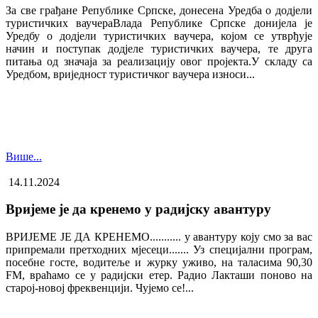
За све грађане Републике Српске, донесена Уредба о додјели
туристичких ваучера​Влада Републике Српске донијела је
Уредбу о додјели туристичких ваучера, којом се утврђује
начин и поступак додјеле туристичких ваучера, те друга
питања од значаја за реализацију овог пројекта.У складу са
Уредбом, вриједност туристичког ваучера износи...
Више...
14.11.2024
Вријеме је да кренемо у радијску авантуру
ВРИЈЕМЕ ЈЕ ДА КРЕНЕМО........... у авантуру коју смо за вас
припремали претходних мјесеци....... Уз специјални програм,
посебне госте, водитеље и журку уживо, на таласима 90,30
FM, враћамо се у радијски етер. Радио Лакташи поново на
старој-новој фреквенцији. Чујемо се!...