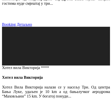
гостима нуде смјештај у три...
Booking
Детаљно
Хотел вила Викторија ****
Хотел вила Викторија
Хотел Вила Викторија налази се у насељу Трн. Од центра
Бања Луке, удаљен је 10 km а од бањалучког аеродрома
“Маховљани” 15 km. У богатој понуди...