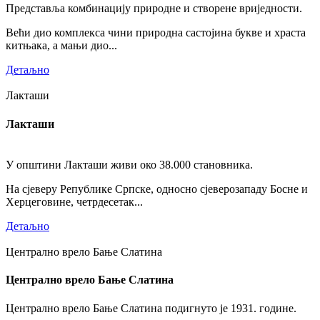
Представља комбинацију природне и створене вриједности.
Већи дио комплекса чини природна састојина букве и храста
китњака, а мањи дио...
Детаљно
Лакташи
Лакташи
У општини Лакташи живи око 38.000 становника.
На сјеверу Републике Српске, односно сјеверозападу Босне и
Херцеговине, четрдесетак...
Детаљно
Централно врело Бање Слатина
Централно врело Бање Слатина
Централно врело Бање Слатина подигнуто је 1931. године.