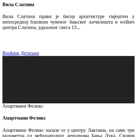
Вила Слатина
Вила Слатина прави је бисер архитектуре смјештен у
непосредној близини чувеног бањског љечилишта и wellnes
центра Слатина, удаљеног свега 13...
Booking
Детаљно
Апартмани Феликс
Апартмани Феликс
Апартмани Феликс налазе се у центру Лакташа, на само три
километра од међународног аеродрома Бања Лука. Својим