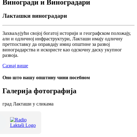
Виногради и Виноградари
Лакташки виноградари
Захваљујући својој богатој историји и географском положају,
али и одличној инфраструктури, Лакташи имају одличну
претпоставку да оправдају имиџ општине за развој
виноградарства и искористе као одскочну даску укупног
развоја.
Сазнај више
Оно што нашу општину чини посебном
Галерија фотографија
град Лакташи у сликама
Терме Лакташи