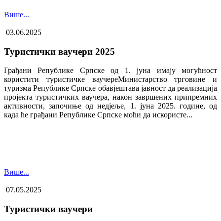
Више...
03.06.2025
Туристички ваучери 2025
Грађани Републике Српске од 1. јуна имају могућност
користити туристичке ваучере​Министарство трговине и
туризма Републике Српске обавјештава јавност да реализација
пројекта туристичких ваучера, након завршених припремних
активности, започиње од недјеље, 1. јуна 2025. године, од
када ће грађани Републике Српске моћи да искористе...
Више...
07.05.2025
Туристички ваучери