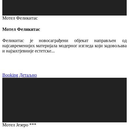
Мотел Феликитас
Мотел Феликитас
Феликитас је новосаграђени објекат направљен од
најсавременијих материјала модерног изгледа који задовољава
и најзахтјевније естетске...
Booking
Детаљно
Мотел Језеро ***