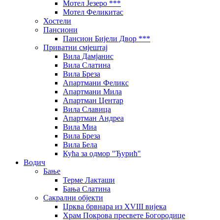
Мотел Језеро ***
Мотел Феликитас
Хостели
Пансиони
Пансион Бијели Двор ***
Приватни смјештај
Вила Дамјанис
Вила Слатина
Вила Бреза
Апартмани Феликс
Апартмани Мила
Апартман Центар
Вила Славица
Апартман Андреа
Вила Миа
Вила Бреза
Вила Бела
Кућа за одмор "Ђурић"
Водич
Бање
Терме Лакташи
Бања Слатина
Сакрални објекти
Црква брвнара из XVIII вијека
Храм Покрова пресвете Богородице