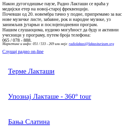
Након дугогодишње паузе, Радио Лакташи се враћа у
медијски етер на новој-старој фреквенцији.
Почевши од 20. новембра тачно у подне, припремамо за вас
нове музичке листе, забавне, рок и народне музике, уз
занимљив јутарњи и послојеподневни програм.
Нашим слушаоцима, нудимо могућност да буду и активни
учесници у програму, путем броја телефона:
065 / 078 - 888.
Маркетинг и инфо: 051 / 533 - 269 или мејл:
radiolaktasi@laktasiturizam.org
Слушај радио on-line
Терме Лакташи
Упознај Лакташе - 360° tour
Бања Слатина