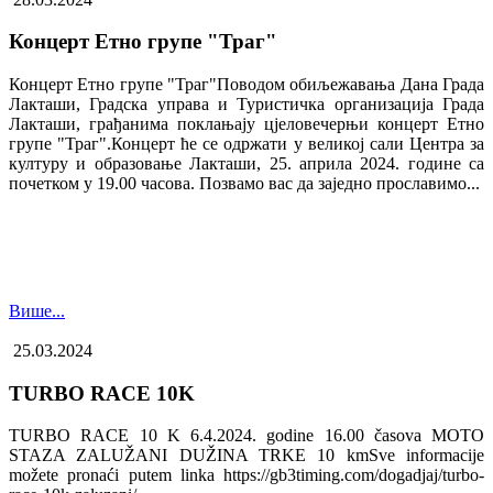
Концерт Етно групе "Траг"
Концерт Етно групе "Траг"Поводом обиљежавања Дана Града
Лакташи, Градска управа и Туристичка организација Града
Лакташи, грађанима поклањају цјеловечерњи концерт Етно
групе "Траг".Концерт ће се одржати у великој сали Центра за
културу и образовање Лакташи, 25. априла 2024. године са
почетком у 19.00 часова. Позвамо вас да заједно прославимо...
Више...
25.03.2024
TURBO RACE 10K
TURBO RACE 10 K 6.4.2024. godine 16.00 časova MOTO
STAZA ZALUŽANI DUŽINA TRKE 10 kmSve informacije
možete pronaći putem linka https://gb3timing.com/dogadjaj/turbo-