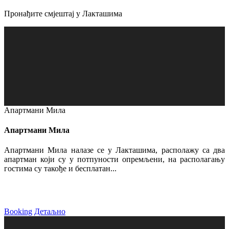
Пронађите смјештај у Лакташима
Апартмани Мила
Апартмани Мила
Апартмани Мила налазе се у Лакташима, располажу са два
апартман који су у потпуности опремљени, на располагању
гостима су такође и бесплатан...
Booking
Детаљно