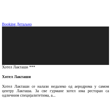
Booking
Детаљно
Хотел Лакташи ***
Хотел Лакташи
Хотел Лакташи се налази недалеко од аеродрома у самом
центру Лакташа. За све гурмане хотел има ресторан са
одличним специјалитетима, а...