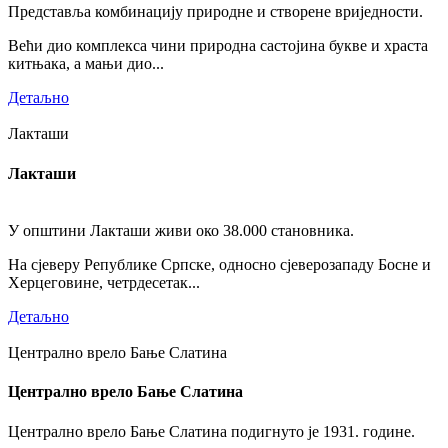
Представља комбинацију природне и створене вриједности.
Већи дио комплекса чини природна састојина букве и храста
китњака, а мањи дио...
Детаљно
Лакташи
Лакташи
У општини Лакташи живи око 38.000 становника.
На сјеверу Републике Српске, односно сјеверозападу Босне и
Херцеговине, четрдесетак...
Детаљно
Централно врело Бање Слатина
Централно врело Бање Слатина
Централно врело Бање Слатина подигнуто је 1931. године.