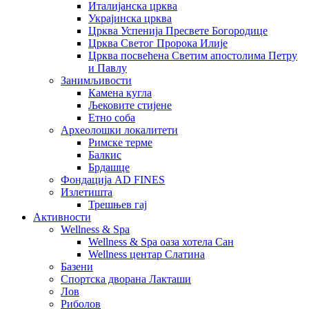
Италијанска црква
Украјинска црква
Црква Успенија Пресвете Богородице
Црква Светог Пророка Илије
Црква посвећена Светим апостолима Петру
и Павлу
Занимљивости
Камена кугла
Љековите стијене
Етно соба
Археолошки локалитети
Римске терме
Балкис
Брдашце
Фондација AD FINES
Излетишта
Трешњев гај
Активности
Wellness & Spa
Wellness & Spa оаза хотела Сан
Wellness центар Слатина
Базени
Спортска дворана Лакташи
Лов
Риболов