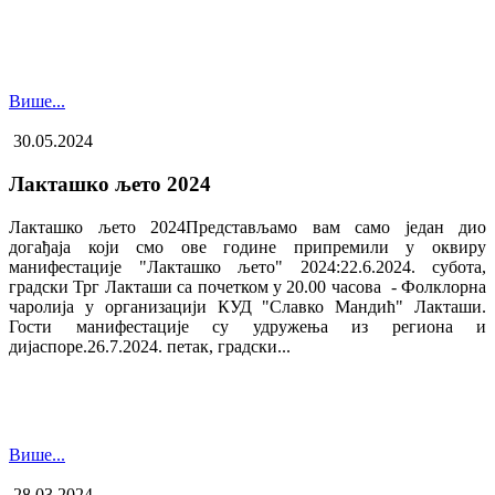
Више...
30.05.2024
Лакташко љето 2024
Лакташко љето 2024Представљамо вам само један дио
догађаја који смо ове године припремили у оквиру
манифестације "Лакташко љето" 2024:22.6.2024. субота,
градски Трг Лакташи са почетком у 20.00 часова - Фолклорна
чаролија у организацији КУД "Славко Мандић" Лакташи.
Гости манифестације су удружења из региона и
дијаспоре.26.7.2024. петак, градски...
Више...
28.03.2024