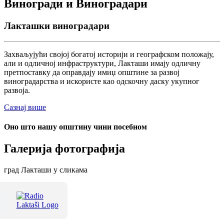
Виногради и Виноградари
Лакташки виноградари
Захваљујући својој богатој историји и географском положају,
али и одличној инфраструктури, Лакташи имају одличну
претпоставку да оправдају имиџ општине за развој
виноградарства и искористе као одскочну даску укупног
развоја.
Сазнај више
Оно што нашу општину чини посебном
Галерија фотографија
град Лакташи у сликама
Терме Лакташи