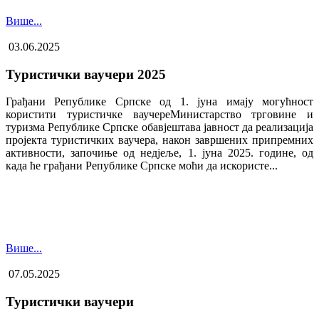
Више...
03.06.2025
Туристички ваучери 2025
Грађани Републике Српске од 1. јуна имају могућност
користити туристичке ваучере​Министарство трговине и
туризма Републике Српске обавјештава јавност да реализација
пројекта туристичких ваучера, након завршених припремних
активности, започиње од недјеље, 1. јуна 2025. године, од
када ће грађани Републике Српске моћи да искористе...
Више...
07.05.2025
Туристички ваучери