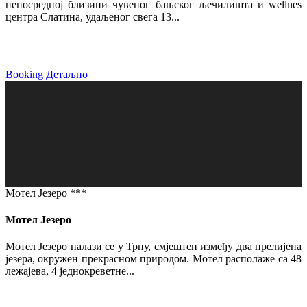
непосредној близини чувеног бањског љечилишта и wellnes
центра Слатина, удаљеног свега 13...
Booking
Детаљно
Мотел Језеро ***
Мотел Језеро
Мотел Језеро налази се у Трну, смјештен између два прелијепа
језера, окружен прекрасном природом. Мотел располаже са 48
лежајева, 4 једнокреветне...