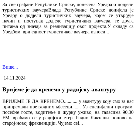
За све грађане Републике Српске, донесена Уредба о додјели
туристичких ваучера​Влада Републике Српске донијела је
Уредбу о додјели туристичких ваучера, којом се утврђује
начин и поступак додјеле туристичких ваучера, те друга
питања од значаја за реализацију овог пројекта.У складу са
Уредбом, вриједност туристичког ваучера износи...
Више...
14.11.2024
Вријеме је да кренемо у радијску авантуру
ВРИЈЕМЕ ЈЕ ДА КРЕНЕМО........... у авантуру коју смо за вас
припремали претходних мјесеци....... Уз специјални програм,
посебне госте, водитеље и журку уживо, на таласима 90,30
FM, враћамо се у радијски етер. Радио Лакташи поново на
старој-новој фреквенцији. Чујемо се!...