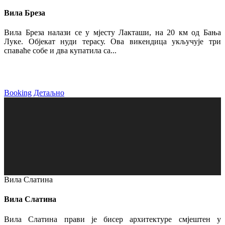
Вила Бреза
Вила Бреза налази се у мјесту Лакташи, на 20 км од Бања
Луке. Објекат нуди терасу. Ова викендица укључује три
спаваће собе и два купатила са...
Booking
Детаљно
Вила Слатина
Вила Слатина
Вила Слатина прави је бисер архитектуре смјештен у