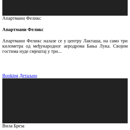
Апартмани Феликс
Апартмани Феликс
Апартмани Феликс налазе се у центру Лакташа, на само три
километра од међународног аеродрома Бања Лука. Својим
гостима нуде смјештај у три...
Booking
Детаљно
Вила Бреза