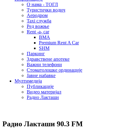
О нама - ТОГЛ
Туристички водич
Аеродром
Taxi служба
Ред вожње
Rent -a- car
BMA
Premium Rent A Car
SHM
Паркинг
Здравствене апотеке
Важни телефони
Стоматолошке ординације
Јавне набавке
Мултимедија
Публикације
Видео материјал
Радио Лакташи
Радио Лакташи
90.3 FM