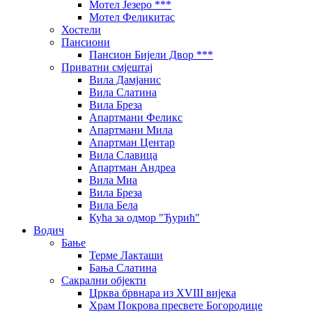
Мотел Језеро ***
Мотел Феликитас
Хостели
Пансиони
Пансион Бијели Двор ***
Приватни смјештај
Вила Дамјанис
Вила Слатина
Вила Бреза
Апартмани Феликс
Апартмани Мила
Апартман Центар
Вила Славица
Апартман Андреа
Вила Миа
Вила Бреза
Вила Бела
Кућа за одмор "Ђурић"
Водич
Бање
Терме Лакташи
Бања Слатина
Сакрални објекти
Црква брвнара из XVIII вијека
Храм Покрова пресвете Богородице