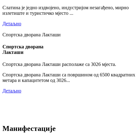
Слатина је једно издвојено, индустријом незагађено, мирно
излетиште и туристичко мјесто ...
Детаљно
Спортска дворана Лакташи
Спортска дворана
Лакташи
Спортска дворана Лакташи располаже са 3026 мјеста.
Спортска дворана Лакташи са површином од 6500 квадратних
метара и капацитетом од 3026...
Детаљно
Манифестације