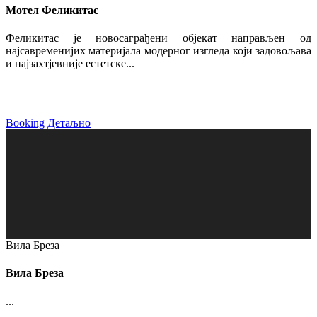
Мотел Феликитас
Феликитас је новосаграђени објекат направљен од
најсавременијих материјала модерног изгледа који задовољава
и најзахтјевније естетске...
Booking
Детаљно
Вила Бреза
Вила Бреза
...