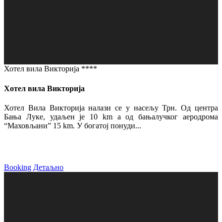
Хотел вила Викторија ****
Хотел вила Викторија
Хотел Вила Викторија налази се у насељу Трн. Од центра
Бања Луке, удаљен је 10 km а од бањалучког аеродрома
“Маховљани” 15 km. У богатој понуди...
Booking
Детаљно