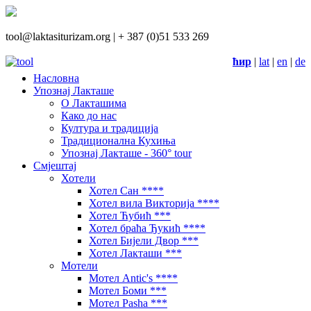
tool@laktasiturizam.org |
+ 387 (0)51 533 269
ћир
|
lat
|
en
|
de
Насловна
Упознај Лакташе
О Лакташима
Како до нас
Култура и традиција
Традиционална Кухиња
Упознај Лакташе - 360° tour
Смјештај
Хотели
Хотел Сан ****
Хотел вила Викторија ****
Хотел Ћубић ***
Хотел браћа Ђукић ****
Хотел Бијели Двор ***
Хотел Лакташи ***
Мотели
Мотел Antic's ****
Мотел Боми ***
Мотел Pasha ***