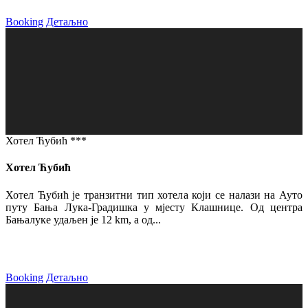
Booking
Детаљно
Хотел Ћубић ***
Хотел Ћубић
Хотел Ћубић је транзитни тип хотела који се налази на Ауто
путу Бања Лука-Градишка у мјесту Клашнице. Од центра
Бањалуке удаљен је 12 km, а од...
Booking
Детаљно