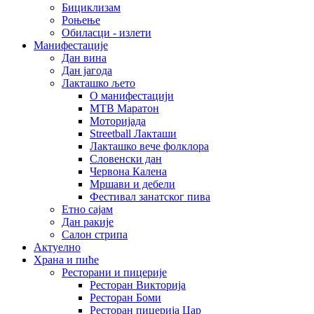
Бициклизам
Роњење
Обиласци - излети
Манифестације
Дан вина
Дан јагода
Лакташко љето
О манифестацији
MTB Маратон
Моторијада
Streetball Лакташи
Лакташко вече фолклора
Словенски дан
Червона Калена
Мршави и дебели
Фестивал занатског пива
Етно сајам
Дан ракије
Салон стрипа
Актуелно
Храна и пиће
Ресторани и пицерије
Ресторан Викторија
Ресторан Боми
Ресторан пицерија Цар