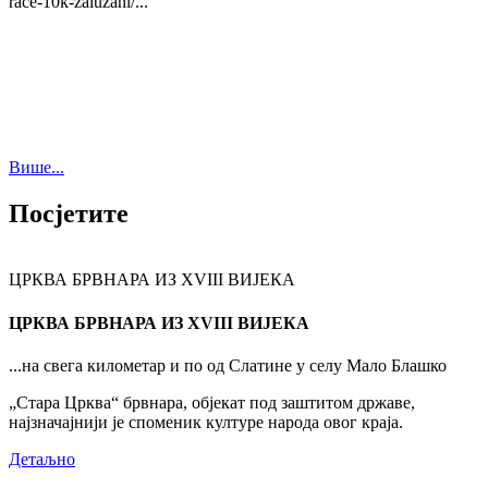
race-10k-zaluzani/...
Више...
Посјетите
ЦРКВА БРВНАРА ИЗ XVIII ВИЈЕКА
ЦРКВА БРВНАРА ИЗ XVIII ВИЈЕКА
...на свега километар и по од Слатине у селу Мало Блашко
„Стара Црква“ брвнара, објекат под заштитом државе,
најзначајнији је споменик културе народа овог краја.
Детаљно