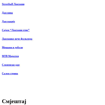
Streetball Лакташи
Дан вина
Дан ракије
Сајам “Лакташи етно”
Лакташко вече фолклора
Мршави и дебели
MTB Маратон
Словенски дан
Салон стрипа
Смјештај