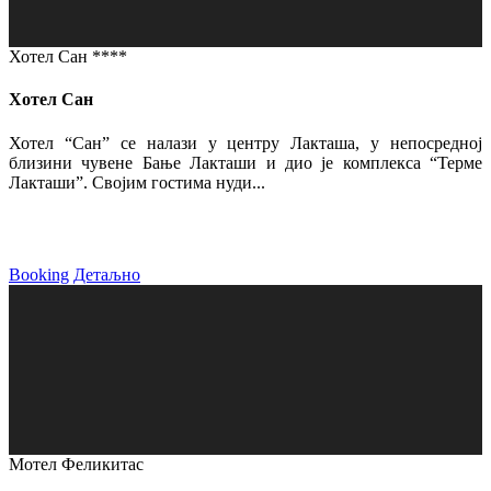
Хотел Сан ****
Хотел Сан
Хотел “Сан” се налази у центру Лакташа, у непосредној
близини чувене Бање Лакташи и дио је комплекса “Терме
Лакташи”. Својим гостима нуди...
Booking
Детаљно
Мотел Феликитас