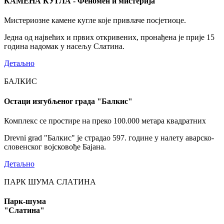
КАМЕНА КУГЛА - Феномен и мистерија
Мистериозне камене кугле које привлаче посјетиоце.
Једна од највећих и првих откривених, пронађена је прије 15
година надомак у насељу Слатина.
Детаљно
БАЛКИС
Остаци изгубљеног града "Балкис"
Комплекс се простире на преко 100.000 метара квадратних
Drevni grad "Балкис" је страдао 597. године у налету аварско-
словенског војсковође Бајана.
Детаљно
ПАРК ШУМА СЛАТИНА
Парк-шума
"Слатина"