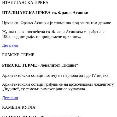
ИТАЛИЈАНСКА ЦРКВА
ИТАЛИЈАНСКА ЦРКВА св. Фрањо Асишки
Црква св. Фрањо Асишки је споменик под заштитом државе.
Жупна црква посвећена св. Фрањи Асишком саграђена је
1902. године умјесто привремене црквице...
Детаљно
РИМСКЕ ТЕРМЕ
РИМСКЕ ТЕРМЕ - локалитет „Зидине“,
Архитектонски остаци потичу из периода од I до IV вијека.
Архитектонски остаци грађевине на археолошком локалитету
„Зидине“, су темељи римског јавног купатила...
Детаљно
КАМЕНА КУГЛА