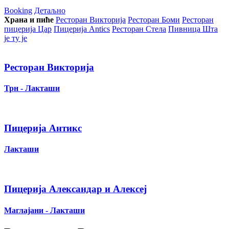
Booking
Детаљно
Храна и пиће
Ресторан Викторија
Ресторан Боми
Ресторан
пицерија Цар
Пицерија Аntics
Ресторан Стела
Пивница Шта
је ту је
Ресторан Викторија
Трн - Лакташи
Пицерија Антикс
Лакташи
Пицерија Александар и Алексеј
Маглајани - Лакташи