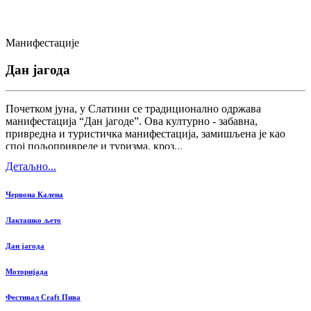
Манифестације
Дан јагода
Почетком јуна, у Слатини се традиционално одржава
манифестација “Дан јагоде”. Ова културно - забавна,
привредна и туристичка манифестација, замишљена је као
спој пољопривреде и туризма, кроз...
Детаљно...
Червона Калена
Лакташко љето
Дан јагода
Моторијада
Фестивал Craft Пива