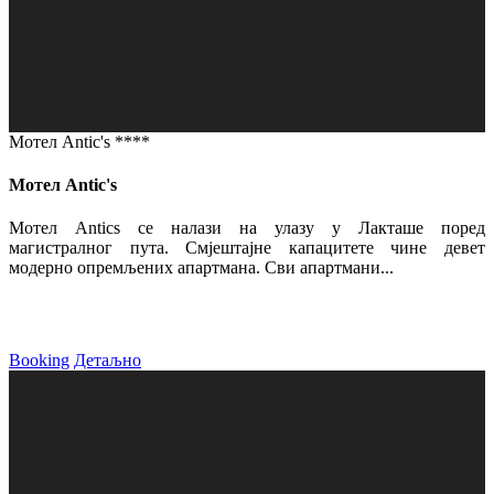
Мотел Antic's ****
Мотел Antic's
Мотел Antics се налази на улазу у Лакташе поред
магистралног пута. Смјештајне капацитете чине девет
модерно опремљених апартмана. Сви апартмани...
Booking
Детаљно