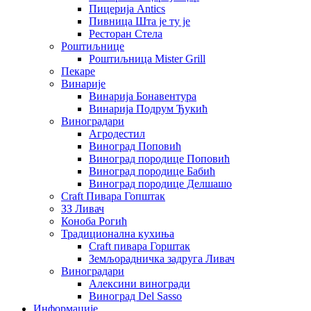
Пицерија Аntics
Пивница Шта је ту је
Ресторан Стела
Роштиљнице
Роштиљница Mister Grill
Пекаре
Винарије
Винарија Бонавентура
Винарија Подрум Ђукић
Виноградари
Агродестил
Виноград Поповић
Виноград породице Поповић
Виноград породице Бабић
Виноград породице Делшашо
Craft Пивара Гопштак
ЗЗ Ливач
Коноба Рогић
Традиционална кухиња
Craft пивара Горштак
Земљорадничка задруга Ливач
Виноградари
Алексини виногради
Виноград Del Sasso
Информације