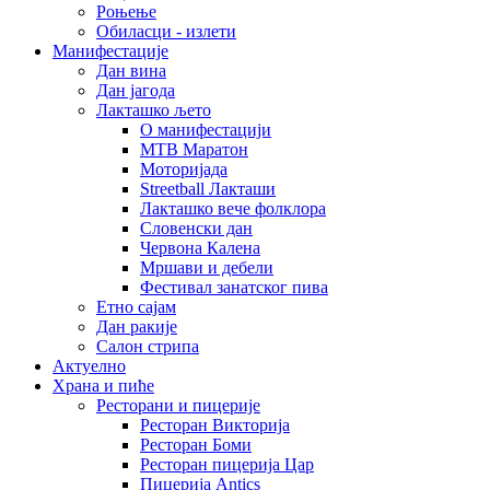
Роњење
Обиласци - излети
Манифестације
Дан вина
Дан јагода
Лакташко љето
О манифестацији
MTB Маратон
Моторијада
Streetball Лакташи
Лакташко вече фолклора
Словенски дан
Червона Калена
Мршави и дебели
Фестивал занатског пива
Етно сајам
Дан ракије
Салон стрипа
Актуелно
Храна и пиће
Ресторани и пицерије
Ресторан Викторија
Ресторан Боми
Ресторан пицерија Цар
Пицерија Аntics