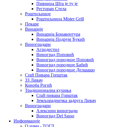
Пивница Шта је ту је
Ресторан Стела
Роштиљнице
Роштиљница Mister Grill
Пекаре
Винарије
Винарија Бонавентура
Винарија Подрум Ђукић
Виноградари
Агродестил
Виноград Поповић
Виноград породице Поповић
Виноград породице Бабић
Виноград породице Делшашо
Craft Пивара Гопштак
ЗЗ Ливач
Коноба Рогић
Традиционална кухиња
Craft пивара Горштак
Земљорадничка задруга Ливач
Виноградари
Алексини виногради
Виноград Del Sasso
Информације
О нама - ТОГЛ