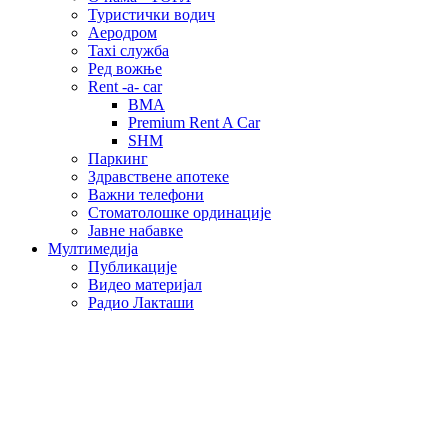
Туристички водич
Аеродром
Taxi служба
Ред вожње
Rent -a- car
BMA
Premium Rent A Car
SHM
Паркинг
Здравствене апотеке
Важни телефони
Стоматолошке ординације
Јавне набавке
Мултимедија
Публикације
Видео материјал
Радио Лакташи