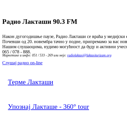
Радио Лакташи
90.3 FM
Након дугогодишње паузе, Радио Лакташи се враћа у медијски е
Почевши од 20. новембра тачно у подне, припремамо за вас нов
Нашим слушаоцима, нудимо могућност да буду и активни учесн
065 / 078 - 888.
Маркетинг и инфо: 051 / 533 - 269 или мејл:
radiolaktasi@laktasiturizam.org
Слушај радио on-line
Терме Лакташи
Упознај Лакташе - 360° tour