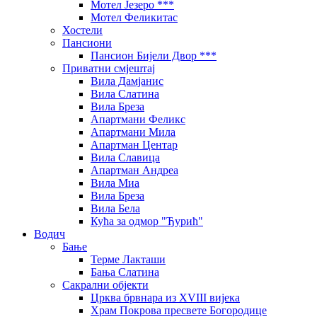
Мотел Језеро ***
Мотел Феликитас
Хостели
Пансиони
Пансион Бијели Двор ***
Приватни смјештај
Вила Дамјанис
Вила Слатина
Вила Бреза
Апартмани Феликс
Апартмани Мила
Апартман Центар
Вила Славица
Апартман Андреа
Вила Миа
Вила Бреза
Вила Бела
Кућа за одмор "Ђурић"
Водич
Бање
Терме Лакташи
Бања Слатина
Сакрални објекти
Црква брвнара из XVIII вијека
Храм Покрова пресвете Богородице