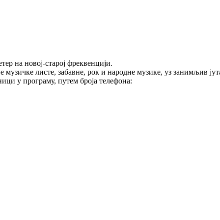
тер на новој-старој фреквенцији.
е музичке листе, забавне, рок и народне музике, уз занимљив ј
ици у програму, путем броја телефона: