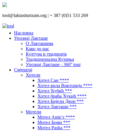
tool@laktasiturizam.org |
+ 387 (0)51 533 269
Насловна
Упознај Лакташе
О Лакташима
Како до нас
Култура и традиција
Традиционална Кухиња
Упознај Лакташе - 360° tour
Смјештај
Хотели
Хотел Сан ****
Хотел вила Викторија ****
Хотел Ћубић ***
Хотел браћа Ђукић ****
Хотел Бијели Двор ***
Хотел Лакташи ***
Мотели
Мотел Antic's ****
Мотел Боми ***
Мотел Pasha ***