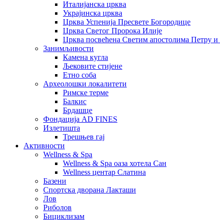
Италијанска црква
Украјинска црква
Црква Успенија Пресвете Богородице
Црква Светог Пророка Илије
Црква посвећена Светим апостолима Петру и
Занимљивости
Камена кугла
Љековите стијене
Етно соба
Археолошки локалитети
Римске терме
Балкис
Брдашце
Фондација AD FINES
Излетишта
Трешњев гај
Активности
Wellness & Spa
Wellness & Spa оаза хотела Сан
Wellness центар Слатина
Базени
Спортска дворана Лакташи
Лов
Риболов
Бициклизам