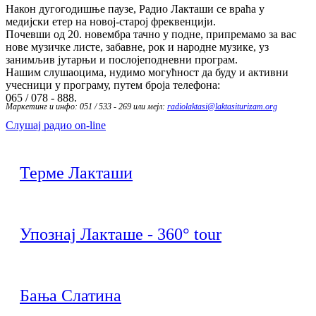
Након дугогодишње паузе, Радио Лакташи се враћа у
медијски етер на новој-старој фреквенцији.
Почевши од 20. новембра тачно у подне, припремамо за вас
нове музичке листе, забавне, рок и народне музике, уз
занимљив јутарњи и послојеподневни програм.
Нашим слушаоцима, нудимо могућност да буду и активни
учесници у програму, путем броја телефона:
065 / 078 - 888.
Маркетинг и инфо: 051 / 533 - 269 или мејл:
radiolaktasi@laktasiturizam.org
Слушај радио on-line
Терме Лакташи
Упознај Лакташе - 360° tour
Бања Слатина