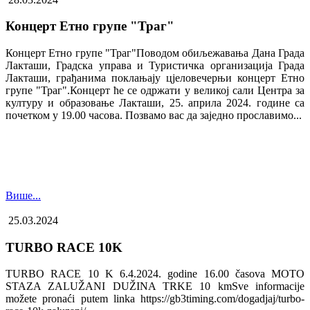
Концерт Етно групе "Траг"
Концерт Етно групе "Траг"Поводом обиљежавања Дана Града
Лакташи, Градска управа и Туристичка организација Града
Лакташи, грађанима поклањају цјеловечерњи концерт Етно
групе "Траг".Концерт ће се одржати у великој сали Центра за
културу и образовање Лакташи, 25. априла 2024. године са
почетком у 19.00 часова. Позвамо вас да заједно прославимо...
Више...
25.03.2024
TURBO RACE 10K
TURBO RACE 10 K 6.4.2024. godine 16.00 časova MOTO
STAZA ZALUŽANI DUŽINA TRKE 10 kmSve informacije
možete pronaći putem linka https://gb3timing.com/dogadjaj/turbo-