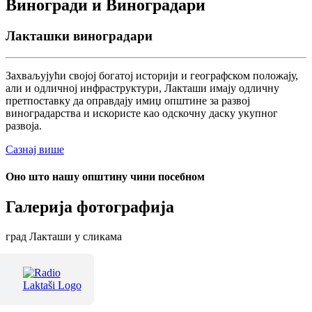
Виногради и Виноградари
Лакташки виноградари
Захваљујући својој богатој историји и географском положају,
али и одличној инфраструктури, Лакташи имају одличну
претпоставку да оправдају имиџ општине за развој
виноградарства и искористе као одскочну даску укупног
развоја.
Сазнај више
Оно што нашу општину чини посебном
Галерија фотографија
град Лакташи у сликама
Терме Лакташи