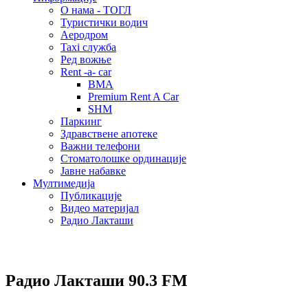
О нама - ТОГЛ
Туристички водич
Аеродром
Taxi служба
Ред вожње
Rent -a- car
BMA
Premium Rent A Car
SHM
Паркинг
Здравствене апотеке
Важни телефони
Стоматолошке ординације
Јавне набавке
Мултимедија
Публикације
Видео материјал
Радио Лакташи
Радио Лакташи
90.3 FM