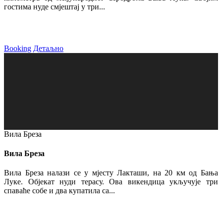
гостима нуде смјештај у три...
Booking
Детаљно
Вила Бреза
Вила Бреза
Вила Бреза налази се у мјесту Лакташи, на 20 км од Бања
Луке. Објекат нуди терасу. Ова викендица укључује три
спаваће собе и два купатила са...