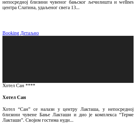
непосредној близини чувеног бањског љечилишта и wellnes
центра Слатина, удаљеног свега 13...
Booking
Детаљно
Хотел Сан ****
Хотел Сан
Хотел “Сан” се налази у центру Лакташа, у непосредној
близини чувене Бање Лакташи и дио је комплекса “Терме
Лакташи”. Својим гостима нуди...