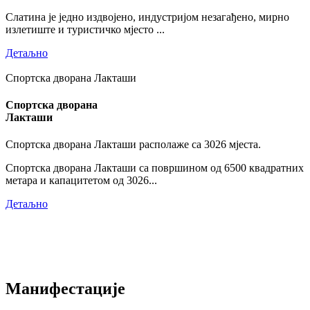
Слатина је једно издвојено, индустријом незагађено, мирно
излетиште и туристичко мјесто ...
Детаљно
Спортска дворана Лакташи
Спортска дворана
Лакташи
Спортска дворана Лакташи располаже са 3026 мјеста.
Спортска дворана Лакташи са површином од 6500 квадратних
метара и капацитетом од 3026...
Детаљно
Манифестације