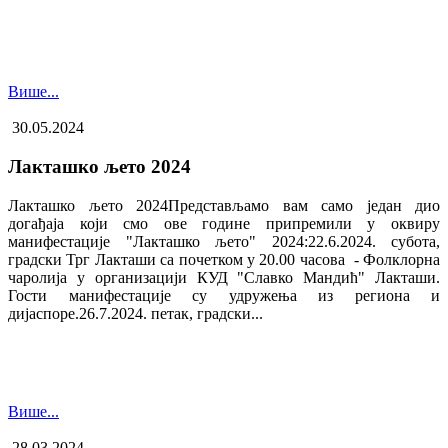
Више...
30.05.2024
Лакташко љето 2024
Лакташко љето 2024Представљамо вам само један дио
догађаја који смо ове године припремили у оквиру
манифестације "Лакташко љето" 2024:22.6.2024. субота,
градски Трг Лакташи са почетком у 20.00 часова - Фолклорна
чаролија у организацији КУД "Славко Мандић" Лакташи.
Гости манифестације су удружења из региона и
дијаспоре.26.7.2024. петак, градски...
Више...
28.03.2024