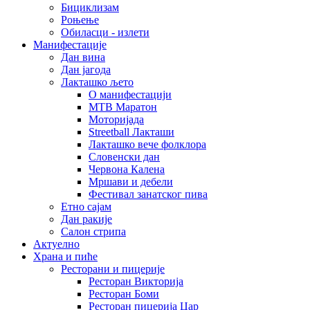
Бициклизам
Роњење
Обиласци - излети
Манифестације
Дан вина
Дан јагода
Лакташко љето
О манифестацији
MTB Маратон
Моторијада
Streetball Лакташи
Лакташко вече фолклора
Словенски дан
Червона Калена
Мршави и дебели
Фестивал занатског пива
Етно сајам
Дан ракије
Салон стрипа
Актуелно
Храна и пиће
Ресторани и пицерије
Ресторан Викторија
Ресторан Боми
Ресторан пицерија Цар