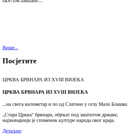
race-10k-zaluzani/...
Више...
Посјетите
ЦРКВА БРВНАРА ИЗ XVIII ВИЈЕКА
ЦРКВА БРВНАРА ИЗ XVIII ВИЈЕКА
...на свега километар и по од Слатине у селу Мало Блашко
„Стара Црква“ брвнара, објекат под заштитом државе,
најзначајнији је споменик културе народа овог краја.
Детаљно