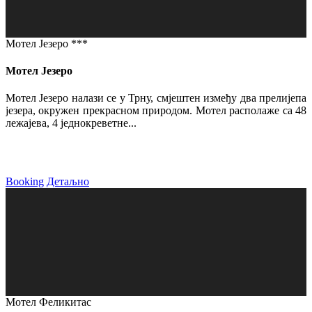
Мотел Језеро ***
Мотел Језеро
Мотел Језеро налази се у Трну, смјештен између два прелијепа
језера, окружен прекрасном природом. Мотел располаже са 48
лежајева, 4 једнокреветне...
Booking
Детаљно
Мотел Феликитас