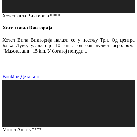
Хотел вила Викторија ****
Хотел вила Викторија
Хотел Вила Викторија налази се у насељу Трн. Од центра
Бања Луке, удаљен је 10 km а од бањалучког аеродрома
“Маховљани” 15 km. У богатој понуди...
Booking
Детаљно
Мотел Antic's ****