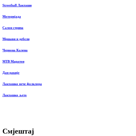
Streetball Лакташи
Моторијада
Салон стрипа
Мршави и дебели
Червона Калена
MTB Маратон
Дан ракије
Лакташко вече фолклора
Лакташко љето
Смјештај