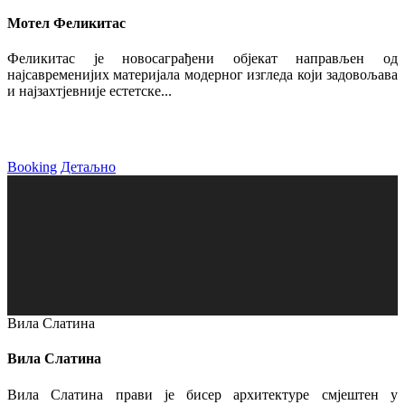
Мотел Феликитас
Феликитас је новосаграђени објекат направљен од
најсавременијих материјала модерног изгледа који задовољава
и најзахтјевније естетске...
Booking
Детаљно
Вила Слатина
Вила Слатина
Вила Слатина прави је бисер архитектуре смјештен у