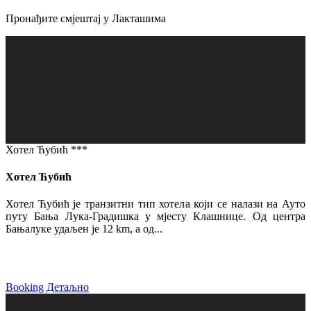
Пронађите смјештај у Лакташима
Хотел Ћубић ***
Хотел Ћубић
Хотел Ћубић је транзитни тип хотела који се налази на Ауто
путу Бања Лука-Градишка у мјесту Клашнице. Од центра
Бањалуке удаљен је 12 km, а од...
Booking
Детаљно