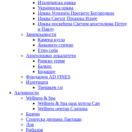
Италијанска црква
Украјинска црква
Црква Успенија Пресвете Богородице
Црква Светог Пророка Илије
Црква посвећена Светим апостолима Петру
и Павлу
Занимљивости
Камена кугла
Љековите стијене
Етно соба
Археолошки локалитети
Римске терме
Балкис
Брдашце
Фондација AD FINES
Излетишта
Трешњев гај
Активности
Wellness & Spa
Wellness & Spa оаза хотела Сан
Wellness центар Слатина
Базени
Спортска дворана Лакташи
Лов
Риболов