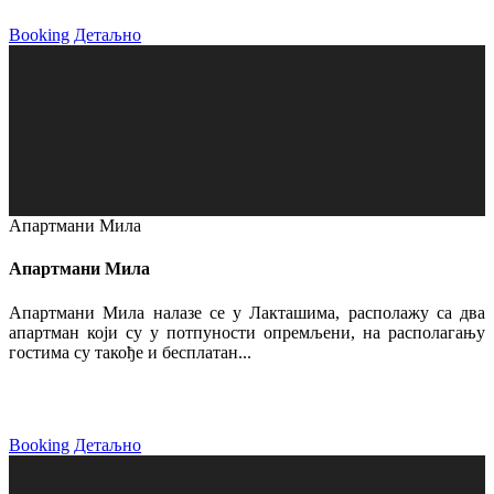
Booking
Детаљно
Апартмани Мила
Апартмани Мила
Апартмани Мила налазе се у Лакташима, располажу са два
апартман који су у потпуности опремљени, на располагању
гостима су такође и бесплатан...
Booking
Детаљно