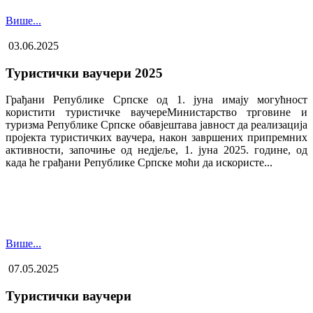
Више...
03.06.2025
Туристички ваучери 2025
Грађани Републике Српске од 1. јуна имају могућност
користити туристичке ваучере​Министарство трговине и
туризма Републике Српске обавјештава јавност да реализација
пројекта туристичких ваучера, након завршених припремних
активности, започиње од недјеље, 1. јуна 2025. године, од
када ће грађани Републике Српске моћи да искористе...
Више...
07.05.2025
Туристички ваучери