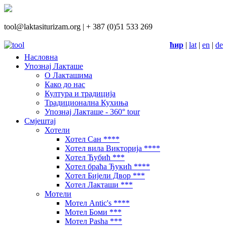
tool@laktasiturizam.org |
+ 387 (0)51 533 269
ћир
|
lat
|
en
|
de
Насловна
Упознај Лакташе
О Лакташима
Како до нас
Култура и традиција
Традиционална Кухиња
Упознај Лакташе - 360° tour
Смјештај
Хотели
Хотел Сан ****
Хотел вила Викторија ****
Хотел Ћубић ***
Хотел браћа Ђукић ****
Хотел Бијели Двор ***
Хотел Лакташи ***
Мотели
Мотел Antic's ****
Мотел Боми ***
Мотел Pasha ***