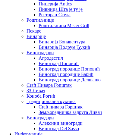
Пицерија Аntics
Пивница Шта је ту је
Ресторан Стела
Роштиљнице
Роштиљница Mister Grill
Пекаре
Винарије
Винарија Бонавентура
Винарија Подрум Ђукић
Виноградари
Агродестил
Виноград Поповић
Виноград породице Поповић
Виноград породице Бабић
Виноград породице Делшашо
Craft Пивара Гопштак
ЗЗ Ливач
Коноба Рогић
Традиционална кухиња
Craft пивара Горштак
Земљорадничка задруга Ливач
Виноградари
Алексини виногради
Виноград Del Sasso
Информације