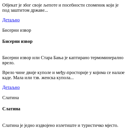
Објекат је због своје љепоте и посебности споменик који је
под заштитом државе...
Детаљно
Бисерни извор
Бисерни извор
Бисерни извор или Стара Бања је каптирано термоминерално
врело.
Врело чине двије куполе и међу-просторије у којима се налазе
каде. Мала или тзв. женска купола...
Детаљно
Слатина
Слатина
Слатина је једно издвојено излетиште и туристичко мјесто.