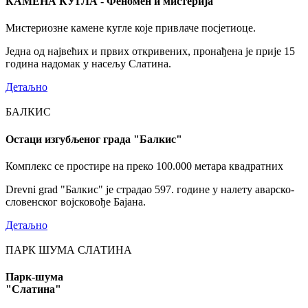
КАМЕНА КУГЛА - Феномен и мистерија
Мистериозне камене кугле које привлаче посјетиоце.
Једна од највећих и првих откривених, пронађена је прије 15
година надомак у насељу Слатина.
Детаљно
БАЛКИС
Остаци изгубљеног града "Балкис"
Комплекс се простире на преко 100.000 метара квадратних
Drevni grad "Балкис" је страдао 597. године у налету аварско-
словенског војсковође Бајана.
Детаљно
ПАРК ШУМА СЛАТИНА
Парк-шума
"Слатина"