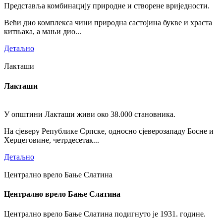
Представља комбинацију природне и створене вриједности.
Већи дио комплекса чини природна састојина букве и храста
китњака, а мањи дио...
Детаљно
Лакташи
Лакташи
У општини Лакташи живи око 38.000 становника.
На сјеверу Републике Српске, односно сјеверозападу Босне и
Херцеговине, четрдесетак...
Детаљно
Централно врело Бање Слатина
Централно врело Бање Слатина
Централно врело Бање Слатина подигнуто је 1931. године.