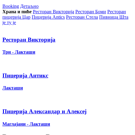
Booking
Детаљно
Храна и пиће
Ресторан Викторија
Ресторан Боми
Ресторан
пицерија Цар
Пицерија Аntics
Ресторан Стела
Пивница Шта
је ту је
Ресторан Викторија
Трн - Лакташи
Пицерија Антикс
Лакташи
Пицерија Александар и Алексеј
Маглајани - Лакташи