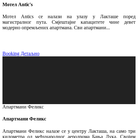
Мотел Antic's
Мотел Antics се налази на улазу у Лакташе поред
магистралног пута. Смјештајне капацитете чине девет
модерно опремљених апартмана. Сви апартмани...
Booking
Детаљно
Апартмани Феликс
Апартмани Феликс
Апартмани Феликс налазе се у центру Лакташа, на само три
километра од међународног аеродрома Бања Лука. Својим