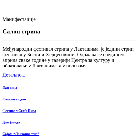
Манифестације
Салон стрипа
Међународни фестивал стрипа у Лакташима, је једини стрип
фестивал у Босни и Херцеговини. Одржава се средином
априла сваке године у галерији Центра за културу и
образовање у Лакташима, а у програму...
Детаљно...
Дан вина
Словенски дан
Фестивал Craft Пива
Дан јагода
Сајам “Лакташи етно”