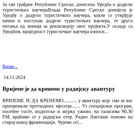
За све грађане Републике Српске, донесена Уредба о додјели
туристичких ваучера​Влада Републике Српске донијела је
Уредбу о додјели туристичких ваучера, којом се утврђује
начин и поступак додјеле туристичких ваучера, те друга
питања од значаја за реализацију овог пројекта.У складу са
Уредбом, вриједност туристичког ваучера износи...
Више...
14.11.2024
Вријеме је да кренемо у радијску авантуру
ВРИЈЕМЕ ЈЕ ДА КРЕНЕМО........... у авантуру коју смо за вас
припремали претходних мјесеци....... Уз специјални програм,
посебне госте, водитеље и журку уживо, на таласима 90,30
FM, враћамо се у радијски етер. Радио Лакташи поново на
старој-новој фреквенцији. Чујемо се!...