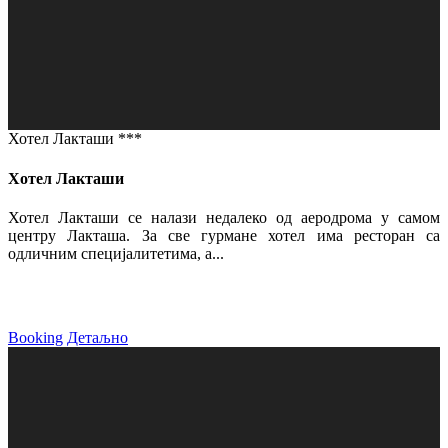
Хотел Лакташи ***
Хотел Лакташи
Хотел Лакташи се налази недалеко од аеродрома у самом
центру Лакташа. За све гурмане хотел има ресторан са
одличним специјалитетима, а...
Booking
Детаљно