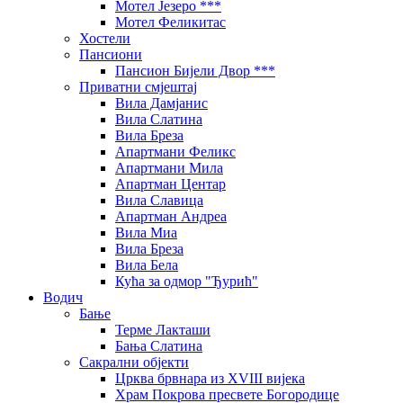
Мотел Језеро ***
Мотел Феликитас
Хостели
Пансиони
Пансион Бијели Двор ***
Приватни смјештај
Вила Дамјанис
Вила Слатина
Вила Бреза
Апартмани Феликс
Апартмани Мила
Апартман Центар
Вила Славица
Апартман Андреа
Вила Миа
Вила Бреза
Вила Бела
Кућа за одмор "Ђурић"
Водич
Бање
Терме Лакташи
Бања Слатина
Сакрални објекти
Црква брвнара из XVIII вијека
Храм Покрова пресвете Богородице