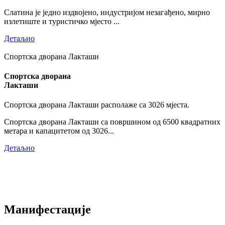
Слатина је једно издвојено, индустријом незагађено, мирно
излетиште и туристичко мјесто ...
Детаљно
Спортска дворана Лакташи
Спортска дворана
Лакташи
Спортска дворана Лакташи располаже са 3026 мјеста.
Спортска дворана Лакташи са површином од 6500 квадратних
метара и капацитетом од 3026...
Детаљно
Манифестације