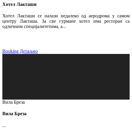
Хотел Лакташи
Хотел Лакташи се налази недалеко од аеродрома у самом
центру Лакташа. За све гурмане хотел има ресторан са
одличним специјалитетима, а...
Booking
Детаљно
Вила Бреза
Вила Бреза
...