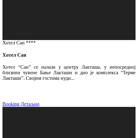
Хотел Сан ****
Хотел Сан
Хотел “Сан” се налази у центру Лакташа, у непосредној
близини чувене Бање Лакташи и дио је комплекса “Терме
Лакташи”. Својим гостима нуди...
Booking
Детаљно