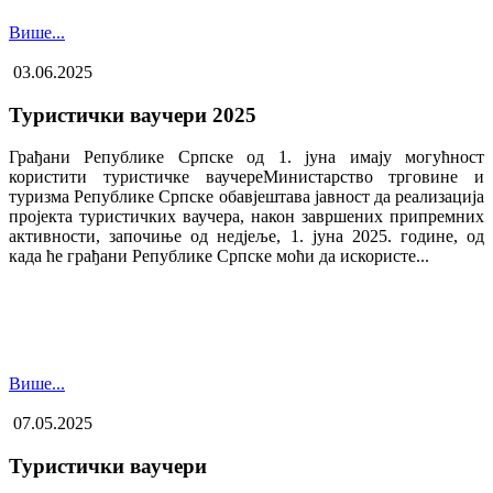
Више...
03.06.2025
Туристички ваучери 2025
Грађани Републике Српске од 1. јуна имају могућност
користити туристичке ваучере​Министарство трговине и
туризма Републике Српске обавјештава јавност да реализација
пројекта туристичких ваучера, након завршених припремних
активности, започиње од недјеље, 1. јуна 2025. године, од
када ће грађани Републике Српске моћи да искористе...
Више...
07.05.2025
Туристички ваучери