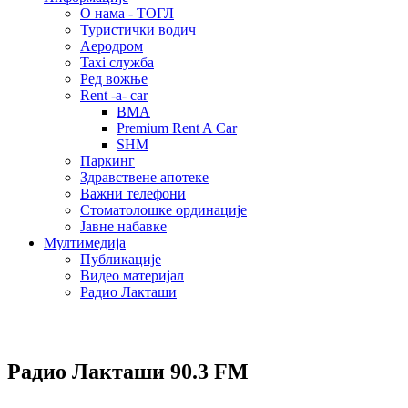
О нама - ТОГЛ
Туристички водич
Аеродром
Taxi служба
Ред вожње
Rent -a- car
BMA
Premium Rent A Car
SHM
Паркинг
Здравствене апотеке
Важни телефони
Стоматолошке ординације
Јавне набавке
Мултимедија
Публикације
Видео материјал
Радио Лакташи
Радио Лакташи
90.3 FM