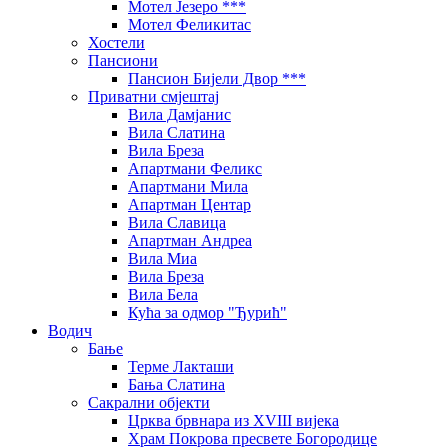
Мотел Језеро ***
Мотел Феликитас
Хостели
Пансиони
Пансион Бијели Двор ***
Приватни смјештај
Вила Дамјанис
Вила Слатина
Вила Бреза
Апартмани Феликс
Апартмани Мила
Апартман Центар
Вила Славица
Апартман Андреа
Вила Миа
Вила Бреза
Вила Бела
Кућа за одмор "Ђурић"
Водич
Бање
Терме Лакташи
Бања Слатина
Сакрални објекти
Црква брвнара из XVIII вијека
Храм Покрова пресвете Богородице