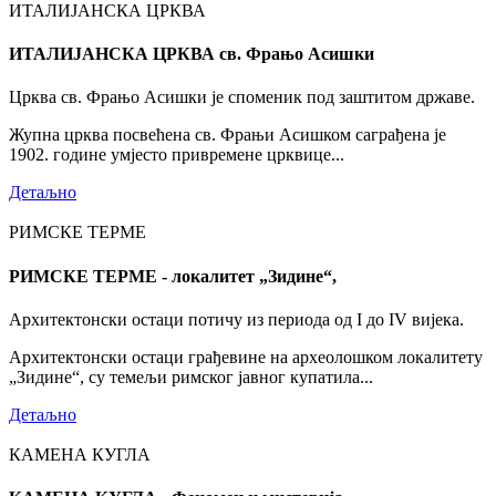
ИТАЛИЈАНСКА ЦРКВА
ИТАЛИЈАНСКА ЦРКВА св. Фрањо Асишки
Црква св. Фрањо Асишки је споменик под заштитом државе.
Жупна црква посвећена св. Фрањи Асишком саграђена је
1902. године умјесто привремене црквице...
Детаљно
РИМСКЕ ТЕРМЕ
РИМСКЕ ТЕРМЕ - локалитет „Зидине“,
Архитектонски остаци потичу из периода од I до IV вијека.
Архитектонски остаци грађевине на археолошком локалитету
„Зидине“, су темељи римског јавног купатила...
Детаљно
КАМЕНА КУГЛА