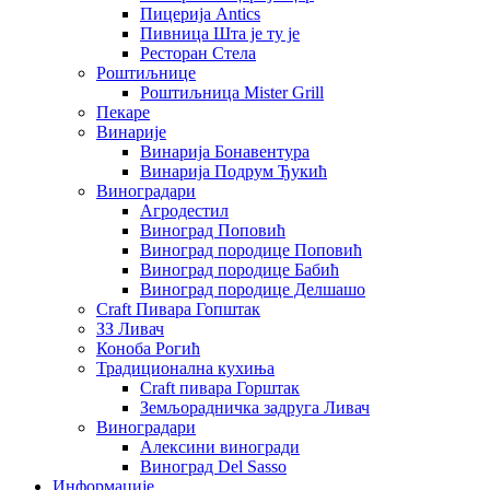
Пицерија Аntics
Пивница Шта је ту је
Ресторан Стела
Роштиљнице
Роштиљница Mister Grill
Пекаре
Винарије
Винарија Бонавентура
Винарија Подрум Ђукић
Виноградари
Агродестил
Виноград Поповић
Виноград породице Поповић
Виноград породице Бабић
Виноград породице Делшашо
Craft Пивара Гопштак
ЗЗ Ливач
Коноба Рогић
Традиционална кухиња
Craft пивара Горштак
Земљорадничка задруга Ливач
Виноградари
Алексини виногради
Виноград Del Sasso
Информације