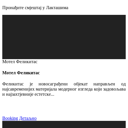
Пронађите смјештај у Лакташима
Мотел Феликитас
Мотел Феликитас
Феликитас је новосаграђени објекат направљен од
најсавременијих материјала модерног изгледа који задовољава
и најзахтјевније естетске...
Booking
Детаљно