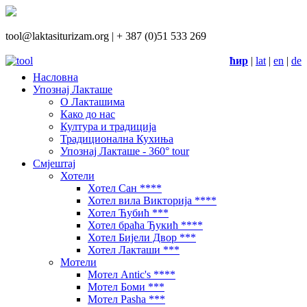
tool@laktasiturizam.org |
+ 387 (0)51 533 269
ћир
|
lat
|
en
|
de
Насловна
Упознај Лакташе
О Лакташима
Како до нас
Култура и традиција
Традиционална Кухиња
Упознај Лакташе - 360° tour
Смјештај
Хотели
Хотел Сан ****
Хотел вила Викторија ****
Хотел Ћубић ***
Хотел браћа Ђукић ****
Хотел Бијели Двор ***
Хотел Лакташи ***
Мотели
Мотел Antic's ****
Мотел Боми ***
Мотел Pasha ***