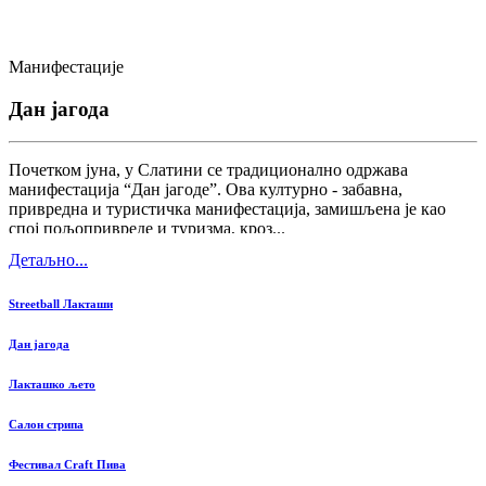
Манифестације
Дан јагода
Почетком јуна, у Слатини се традиционално одржава
манифестација “Дан јагоде”. Ова културно - забавна,
привредна и туристичка манифестација, замишљена је као
спој пољопривреде и туризма, кроз...
Детаљно...
Streetball Лакташи
Дан јагода
Лакташко љето
Салон стрипа
Фестивал Craft Пива