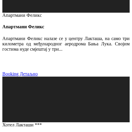
Апартмани Феликс
Апартмани Феликс
Апартмани Феликс налазе се у центру Лакташа, на само три
километра од међународног аеродрома Бања Лука. Својим
гостима нуде смјештај у три...
Booking
Детаљно
Хотел Лакташи ***