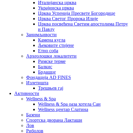
Италијанска црква
Украјинска црква
Црква Успенија Пресвете Богородице
Црква Светог Пророка Илије
Црква посвећена Светим апостолима Петру
и Павлу
Занимљивости
Камена кугла
Љековите стијене
Етно соба
Археолошки локалитети
Римске терме
Балкис
Брдашце
Фондација AD FINES
Излетишта
Трешњев гај
Активности
Wellness & Spa
Wellness & Spa оаза хотела Сан
Wellness центар Слатина
Базени
Спортска дворана Лакташи
Лов
Риболов