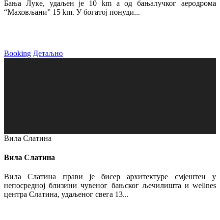
Бања Луке, удаљен је 10 km а од бањалучког аеродрома
“Маховљани” 15 km. У богатој понуди...
Booking
Детаљно
Вила Слатина
Вила Слатина
Вила Слатина прави је бисер архитектуре смјештен у
непосредној близини чувеног бањског љечилишта и wellnes
центра Слатина, удаљеног свега 13...