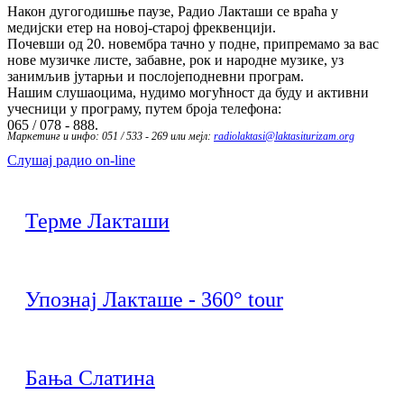
Након дугогодишње паузе, Радио Лакташи се враћа у
медијски етер на новој-старој фреквенцији.
Почевши од 20. новембра тачно у подне, припремамо за вас
нове музичке листе, забавне, рок и народне музике, уз
занимљив јутарњи и послојеподневни програм.
Нашим слушаоцима, нудимо могућност да буду и активни
учесници у програму, путем броја телефона:
065 / 078 - 888.
Маркетинг и инфо: 051 / 533 - 269 или мејл:
radiolaktasi@laktasiturizam.org
Слушај радио on-line
Терме Лакташи
Упознај Лакташе - 360° tour
Бања Слатина