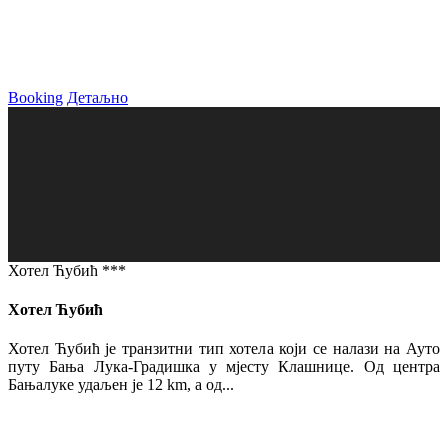
Booking
Детаљно
Хотел Ћубић ***
Хотел Ћубић
Хотел Ћубић је транзитни тип хотела који се налази на Ауто
путу Бања Лука-Градишка у мјесту Клашнице. Од центра
Бањалуке удаљен је 12 km, а од...