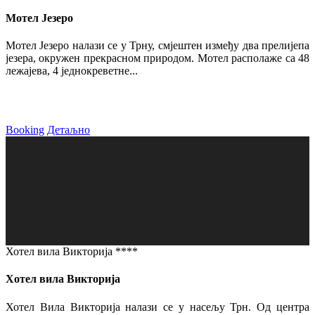
Мотел Језеро
Мотел Језеро налази се у Трну, смјештен између два прелијепа
језера, окружен прекрасном природом. Мотел располаже са 48
лежајева, 4 једнокреветне...
Booking
Детаљно
Хотел вила Викторија ****
Хотел вила Викторија
Хотел Вила Викторија налази се у насељу Трн. Од центра