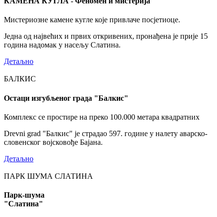
КАМЕНА КУГЛА - Феномен и мистерија
Мистериозне камене кугле које привлаче посјетиоце.
Једна од највећих и првих откривених, пронађена је прије 15
година надомак у насељу Слатина.
Детаљно
БАЛКИС
Остаци изгубљеног града "Балкис"
Комплекс се простире на преко 100.000 метара квадратних
Drevni grad "Балкис" је страдао 597. године у налету аварско-
словенског војсковође Бајана.
Детаљно
ПАРК ШУМА СЛАТИНА
Парк-шума
"Слатина"