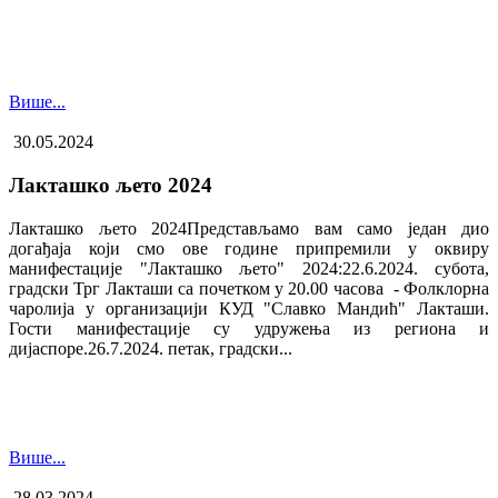
Више...
30.05.2024
Лакташко љето 2024
Лакташко љето 2024Представљамо вам само један дио
догађаја који смо ове године припремили у оквиру
манифестације "Лакташко љето" 2024:22.6.2024. субота,
градски Трг Лакташи са почетком у 20.00 часова - Фолклорна
чаролија у организацији КУД "Славко Мандић" Лакташи.
Гости манифестације су удружења из региона и
дијаспоре.26.7.2024. петак, градски...
Више...
28.03.2024