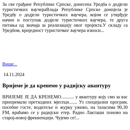
За све грађане Републике Српске, донесена Уредба о додјели
туристичких ваучера​Влада Републике Српске донијела је
Уредбу о додјели туристичких ваучера, којом се утврђује
начин и поступак додјеле туристичких ваучера, те друга
питања од значаја за реализацију овог пројекта.У складу са
Уредбом, вриједност туристичког ваучера износи...
Више...
14.11.2024
Вријеме је да кренемо у радијску авантуру
ВРИЈЕМЕ ЈЕ ДА КРЕНЕМО........... у авантуру коју смо за вас
припремали претходних мјесеци....... Уз специјални програм,
посебне госте, водитеље и журку уживо, на таласима 90,30
FM, враћамо се у радијски етер. Радио Лакташи поново на
старој-новој фреквенцији. Чујемо се!...