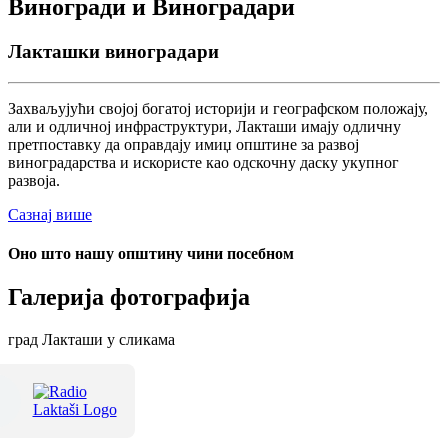
Виногради и Виноградари
Лакташки виноградари
Захваљујући својој богатој историји и географском положају,
али и одличној инфраструктури, Лакташи имају одличну
претпоставку да оправдају имиџ општине за развој
виноградарства и искористе као одскочну даску укупног
развоја.
Сазнај више
Оно што нашу општину чини посебном
Галерија фотографија
град Лакташи у сликама
Терме Лакташи