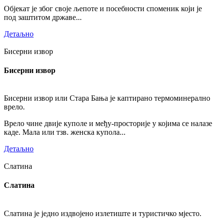
Објекат је због своје љепоте и посебности споменик који је
под заштитом државе...
Детаљно
Бисерни извор
Бисерни извор
Бисерни извор или Стара Бања је каптирано термоминерално
врело.
Врело чине двије куполе и међу-просторије у којима се налазе
каде. Мала или тзв. женска купола...
Детаљно
Слатина
Слатина
Слатина је једно издвојено излетиште и туристичко мјесто.