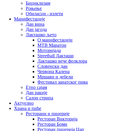
Бициклизам
Роњење
Обиласци - излети
Манифестације
Дан вина
Дан јагода
Лакташко љето
О манифестацији
MTB Маратон
Моторијада
Streetball Лакташи
Лакташко вече фолклора
Словенски дан
Червона Калена
Мршави и дебели
Фестивал занатског пива
Етно сајам
Дан ракије
Салон стрипа
Актуелно
Храна и пиће
Ресторани и пицерије
Ресторан Викторија
Ресторан Боми
Ресторан пицерија Цар