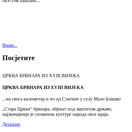
race-10k-zaluzani/...
Више...
Посјетите
ЦРКВА БРВНАРА ИЗ XVIII ВИЈЕКА
ЦРКВА БРВНАРА ИЗ XVIII ВИЈЕКА
...на свега километар и по од Слатине у селу Мало Блашко
„Стара Црква“ брвнара, објекат под заштитом државе,
најзначајнији је споменик културе народа овог краја.
Детаљно