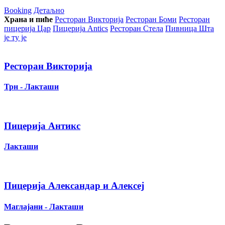
Booking
Детаљно
Храна и пиће
Ресторан Викторија
Ресторан Боми
Ресторан
пицерија Цар
Пицерија Аntics
Ресторан Стела
Пивница Шта
је ту је
Ресторан Викторија
Трн - Лакташи
Пицерија Антикс
Лакташи
Пицерија Александар и Алексеј
Маглајани - Лакташи