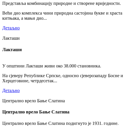
Представља комбинацију природне и створене вриједности.
Већи дио комплекса чини природна састојина букве и храста
китњака, а мањи дио...
Детаљно
Лакташи
Лакташи
У општини Лакташи живи око 38.000 становника.
На сјеверу Републике Српске, односно сјеверозападу Босне и
Херцеговине, четрдесетак...
Детаљно
Централно врело Бање Слатина
Централно врело Бање Слатина
Централно врело Бање Слатина подигнуто је 1931. године.