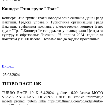
Концерт Етно групе "Траг"
Концерт Етно групе "Траг"Поводом обиљежавања Дана Града
Лакташи, Градска управа и Туристичка организација Града
Лакташи, грађанима поклањају цјеловечерњи концерт Етно
групе "Траг".Концерт ће се одржати у великој сали Центра за
културу и образовање Лакташи, 25. априла 2024. године са
почетком у 19.00 часова. Позвамо вас да заједно прославимо...
Више...
25.03.2024
TURBO RACE 10K
TURBO RACE 10 K 6.4.2024. godine 16.00 časova MOTO
STAZA ZALUŽANI DUŽINA TRKE 10 kmSve informacije
možete pronaći putem linka https://gb3timing.com/dogadjaj/turbo-