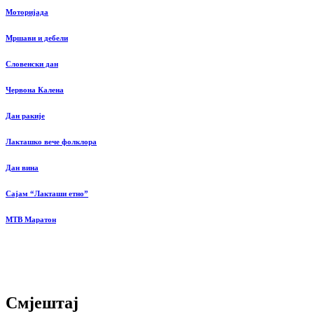
Моторијада
Мршави и дебели
Словенски дан
Червона Калена
Дан ракије
Лакташко вече фолклора
Дан вина
Сајам “Лакташи етно”
MTB Маратон
Смјештај