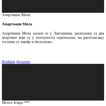
Апартмани Мила
Апартмани Мила
Апартмани Мила налазе се у Лакташима, располажу са два
апартман који су у потпуности опремљени, на располагању
гостима су такође и бесплатан...
Booking
Детаљно
Мотел Језеро ***