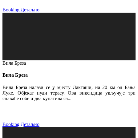
Booking
Детаљно
Вила Бреза
Вила Бреза
Вила Бреза налази се у мјесту Лакташи, на 20 км од Бања
Луке. Објекат нуди терасу. Ова викендица укључује три
спаваће собе и два купатила са...
Booking
Детаљно