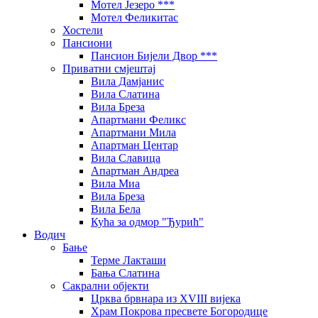
Мотел Језеро ***
Мотел Феликитас
Хостели
Пансиони
Пансион Бијели Двор ***
Приватни смјештај
Вила Дамјанис
Вила Слатина
Вила Бреза
Апартмани Феликс
Апартмани Мила
Апартман Центар
Вила Славица
Апартман Андреа
Вила Миа
Вила Бреза
Вила Бела
Кућа за одмор "Ђурић"
Водич
Бање
Терме Лакташи
Бања Слатина
Сакрални објекти
Црква брвнара из XVIII вијека
Храм Покрова пресвете Богородице