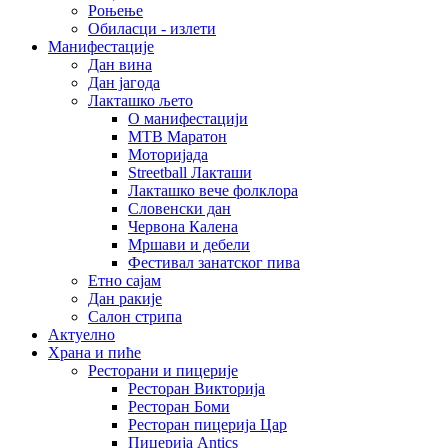
Роњење
Обиласци - излети
Манифестације
Дан вина
Дан јагода
Лакташко љето
О манифестацији
MTB Маратон
Моторијада
Streetball Лакташи
Лакташко вече фолклора
Словенски дан
Червона Калена
Мршави и дебели
Фестивал занатског пива
Етно сајам
Дан ракије
Салон стрипа
Актуелно
Храна и пиће
Ресторани и пицерије
Ресторан Викторија
Ресторан Боми
Ресторан пицерија Цар
Пицерија Аntics