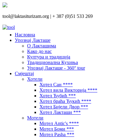
tool@laktasiturizam.org |
+ 387 (0)51 533 269
Насловна
Упознај Лакташе
О Лакташима
Како до нас
Култура и традиција
Традиционална Кухиња
Упознај Лакташе - 360° tour
Смјештај
Хотели
Хотел Сан ****
Хотел вила Викторија ****
Хотел Ћубић ***
Хотел браћа Ђукић ****
Хотел Бијели Двор ***
Хотел Лакташи ***
Мотели
Мотел Antic's ****
Мотел Боми ***
Мотел Pasha ***