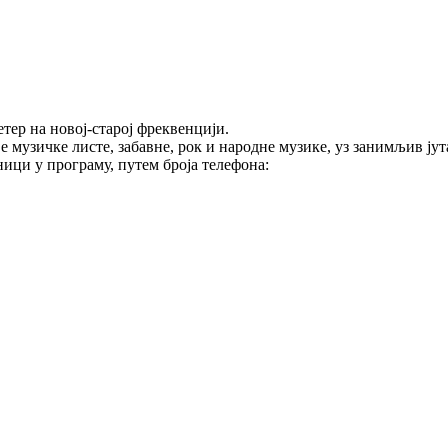
тер на новој-старој фреквенцији.
е музичке листе, забавне, рок и народне музике, уз занимљив ј
ици у програму, путем броја телефона: