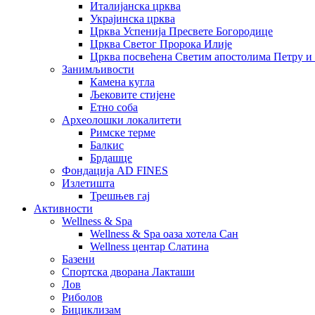
Италијанска црква
Украјинска црква
Црква Успенија Пресвете Богородице
Црква Светог Пророка Илије
Црква посвећена Светим апостолима Петру и
Занимљивости
Камена кугла
Љековите стијене
Етно соба
Археолошки локалитети
Римске терме
Балкис
Брдашце
Фондација AD FINES
Излетишта
Трешњев гај
Активности
Wellness & Spa
Wellness & Spa оаза хотела Сан
Wellness центар Слатина
Базени
Спортска дворана Лакташи
Лов
Риболов
Бициклизам