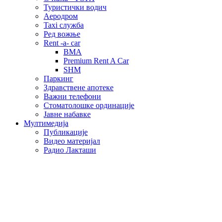
Туристички водич
Аеродром
Taxi служба
Ред вожње
Rent -a- car
BMA
Premium Rent A Car
SHM
Паркинг
Здравствене апотеке
Важни телефони
Стоматолошке ординације
Јавне набавке
Мултимедија
Публикације
Видео материјал
Радио Лакташи