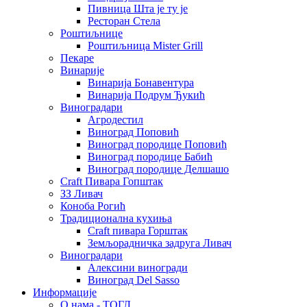
Пивница Шта је ту је
Ресторан Стела
Роштиљнице
Роштиљница Mister Grill
Пекаре
Винарије
Винарија Бонавентура
Винарија Подрум Ђукић
Виноградари
Агродестил
Виноград Поповић
Виноград породице Поповић
Виноград породице Бабић
Виноград породице Делшашо
Craft Пивара Гопштак
ЗЗ Ливач
Коноба Рогић
Традиционална кухиња
Craft пивара Горштак
Земљорадничка задруга Ливач
Виноградари
Алексини виногради
Виноград Del Sasso
Информације
О нама - ТОГЛ