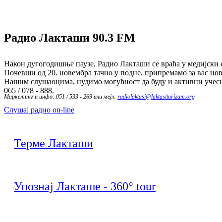
Радио Лакташи
90.3 FM
Након дугогодишње паузе, Радио Лакташи се враћа у медијски е
Почевши од 20. новембра тачно у подне, припремамо за вас нов
Нашим слушаоцима, нудимо могућност да буду и активни учесн
065 / 078 - 888.
Маркетинг и инфо: 051 / 533 - 269 или мејл:
radiolaktasi@laktasiturizam.org
Слушај радио on-line
Терме Лакташи
Упознај Лакташе - 360° tour