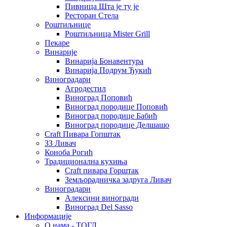
Пивница Шта је ту је
Ресторан Стела
Роштиљнице
Роштиљница Mister Grill
Пекаре
Винарије
Винарија Бонавентура
Винарија Подрум Ђукић
Виноградари
Агродестил
Виноград Поповић
Виноград породице Поповић
Виноград породице Бабић
Виноград породице Делшашо
Craft Пивара Гопштак
ЗЗ Ливач
Коноба Рогић
Традиционална кухиња
Craft пивара Горштак
Земљорадничка задруга Ливач
Виноградари
Алексини виногради
Виноград Del Sasso
Информације
О нама - ТОГЛ