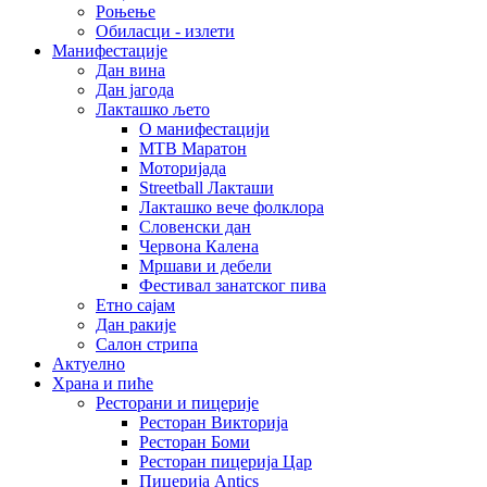
Роњење
Обиласци - излети
Манифестације
Дан вина
Дан јагода
Лакташко љето
О манифестацији
MTB Маратон
Моторијада
Streetball Лакташи
Лакташко вече фолклора
Словенски дан
Червона Калена
Мршави и дебели
Фестивал занатског пива
Етно сајам
Дан ракије
Салон стрипа
Актуелно
Храна и пиће
Ресторани и пицерије
Ресторан Викторија
Ресторан Боми
Ресторан пицерија Цар
Пицерија Аntics