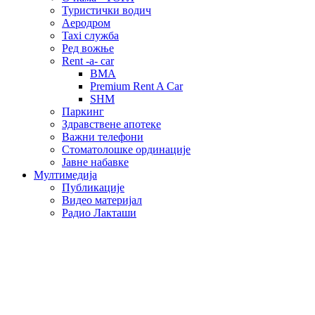
Туристички водич
Аеродром
Taxi служба
Ред вожње
Rent -a- car
BMA
Premium Rent A Car
SHM
Паркинг
Здравствене апотеке
Важни телефони
Стоматолошке ординације
Јавне набавке
Мултимедија
Публикације
Видео материјал
Радио Лакташи