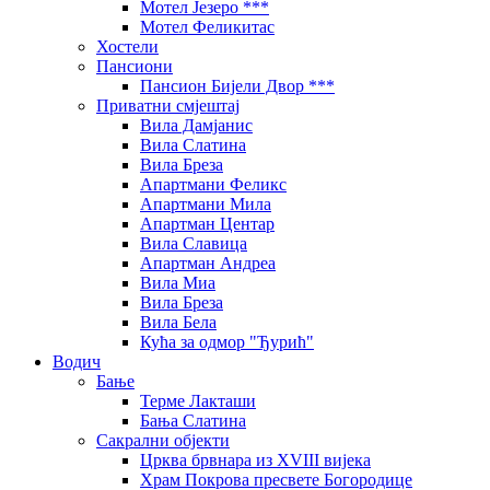
Мотел Језеро ***
Мотел Феликитас
Хостели
Пансиони
Пансион Бијели Двор ***
Приватни смјештај
Вила Дамјанис
Вила Слатина
Вила Бреза
Апартмани Феликс
Апартмани Мила
Апартман Центар
Вила Славица
Апартман Андреа
Вила Миа
Вила Бреза
Вила Бела
Кућа за одмор "Ђурић"
Водич
Бање
Терме Лакташи
Бања Слатина
Сакрални објекти
Црква брвнара из XVIII вијека
Храм Покрова пресвете Богородице