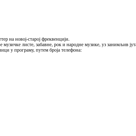
тер на новој-старој фреквенцији.
е музичке листе, забавне, рок и народне музике, уз занимљив ј
ици у програму, путем броја телефона: