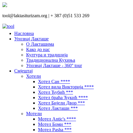
tool@laktasiturizam.org |
+ 387 (0)51 533 269
Насловна
Упознај Лакташе
О Лакташима
Како до нас
Култура и традиција
Традиционална Кухиња
Упознај Лакташе - 360° tour
Смјештај
Хотели
Хотел Сан ****
Хотел вила Викторија ****
Хотел Ћубић ***
Хотел браћа Ђукић ****
Хотел Бијели Двор ***
Хотел Лакташи ***
Мотели
Мотел Antic's ****
Мотел Боми ***
Мотел Pasha ***