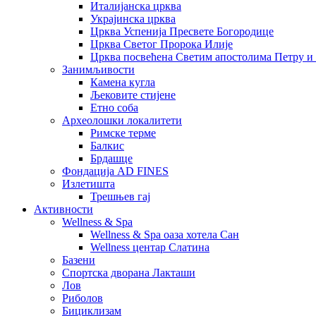
Италијанска црква
Украјинска црква
Црква Успенија Пресвете Богородице
Црква Светог Пророка Илије
Црква посвећена Светим апостолима Петру и
Занимљивости
Камена кугла
Љековите стијене
Етно соба
Археолошки локалитети
Римске терме
Балкис
Брдашце
Фондација AD FINES
Излетишта
Трешњев гај
Активности
Wellness & Spa
Wellness & Spa оаза хотела Сан
Wellness центар Слатина
Базени
Спортска дворана Лакташи
Лов
Риболов
Бициклизам