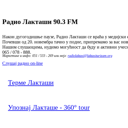
Радио Лакташи
90.3 FM
Након дугогодишње паузе, Радио Лакташи се враћа у медијски е
Почевши од 20. новембра тачно у подне, припремамо за вас нов
Нашим слушаоцима, нудимо могућност да буду и активни учесн
065 / 078 - 888.
Маркетинг и инфо: 051 / 533 - 269 или мејл:
radiolaktasi@laktasiturizam.org
Слушај радио on-line
Терме Лакташи
Упознај Лакташе - 360° tour