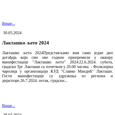
Више...
30.05.2024
Лакташко љето 2024
Лакташко љето 2024Представљамо вам само један дио
догађаја који смо ове године припремили у оквиру
манифестације "Лакташко љето" 2024:22.6.2024. субота,
градски Трг Лакташи са почетком у 20.00 часова - Фолклорна
чаролија у организацији КУД "Славко Мандић" Лакташи.
Гости манифестације су удружења из региона и
дијаспоре.26.7.2024. петак, градски...
Више...
28.03.2024