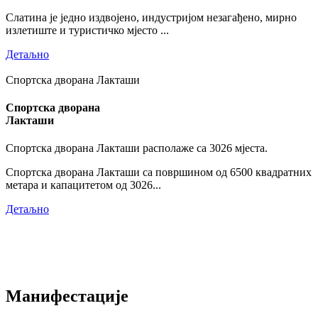
Слатина је једно издвојено, индустријом незагађено, мирно
излетиште и туристичко мјесто ...
Детаљно
Спортска дворана Лакташи
Спортска дворана
Лакташи
Спортска дворана Лакташи располаже са 3026 мјеста.
Спортска дворана Лакташи са површином од 6500 квадратних
метара и капацитетом од 3026...
Детаљно
Манифестације