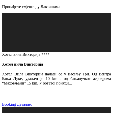
Пронађите смјештај у Лакташима
Хотел вила Викторија ****
Хотел вила Викторија
Хотел Вила Викторија налази се у насељу Трн. Од центра
Бања Луке, удаљен је 10 km а од бањалучког аеродрома
“Маховљани” 15 km. У богатој понуди...
Booking
Детаљно