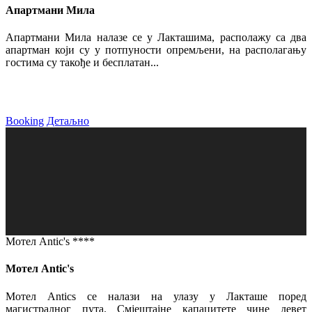
Апартмани Мила
Апартмани Мила налазе се у Лакташима, располажу са два
апартман који су у потпуности опремљени, на располагању
гостима су такође и бесплатан...
Booking
Детаљно
Мотел Antic's ****
Мотел Antic's
Мотел Antics се налази на улазу у Лакташе поред
магистралног пута. Смјештајне капацитете чине девет