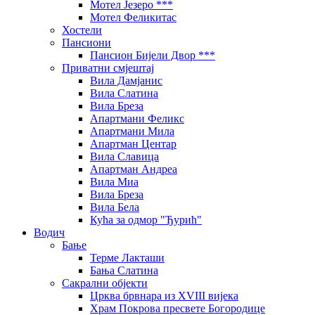
Мотел Језеро ***
Мотел Феликитас
Хостели
Пансиони
Пансион Бијели Двор ***
Приватни смјештај
Вила Дамјанис
Вила Слатина
Вила Бреза
Апартмани Феликс
Апартмани Мила
Апартман Центар
Вила Славица
Апартман Андреа
Вила Миа
Вила Бреза
Вила Бела
Кућа за одмор "Ђурић"
Водич
Бање
Терме Лакташи
Бања Слатина
Сакрални објекти
Црква брвнара из XVIII вијека
Храм Покрова пресвете Богородице