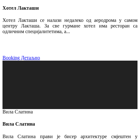
Хотел Лакташи
Хотел Лакташи се налази недалеко од аеродрома у самом
центру Лакташа. За све гурмане хотел има ресторан са
одличним специјалитетима, а...
Booking
Детаљно
Вила Слатина
Вила Слатина
Вила Слатина прави је бисер архитектуре смјештен у