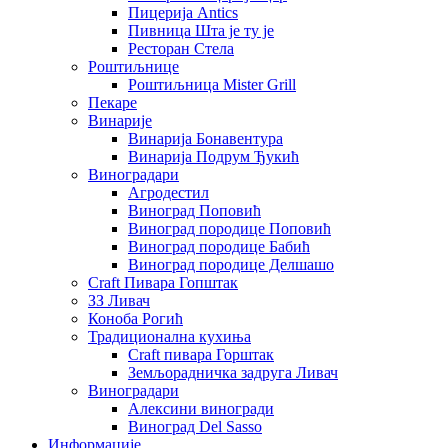
Пицерија Аntics
Пивница Шта је ту је
Ресторан Стела
Роштиљнице
Роштиљница Mister Grill
Пекаре
Винарије
Винарија Бонавентура
Винарија Подрум Ђукић
Виноградари
Агродестил
Виноград Поповић
Виноград породице Поповић
Виноград породице Бабић
Виноград породице Делшашо
Craft Пивара Гопштак
ЗЗ Ливач
Коноба Рогић
Традиционална кухиња
Craft пивара Горштак
Земљорадничка задруга Ливач
Виноградари
Алексини виногради
Виноград Del Sasso
Информације