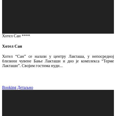
Хотел Сан ****
Хотел Сан
Хотел “Сан” се налази у центру Лакташа, у непосредној
близини чувене Бање Лакташи и дио је комплекса “Терме
Лакташи”. Својим гостима нуди...
Booking
Детаљно