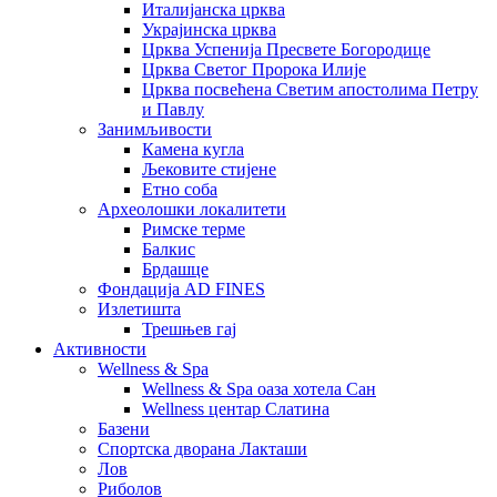
Италијанска црква
Украјинска црква
Црква Успенија Пресвете Богородице
Црква Светог Пророка Илије
Црква посвећена Светим апостолима Петру
и Павлу
Занимљивости
Камена кугла
Љековите стијене
Етно соба
Археолошки локалитети
Римске терме
Балкис
Брдашце
Фондација AD FINES
Излетишта
Трешњев гај
Активности
Wellness & Spa
Wellness & Spa оаза хотела Сан
Wellness центар Слатина
Базени
Спортска дворана Лакташи
Лов
Риболов