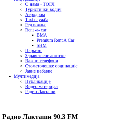
О нама - ТОГЛ
Туристички водич
Аеродром
Taxi служба
Ред вожње
Rent -a- car
BMA
Premium Rent A Car
SHM
Паркинг
Здравствене апотеке
Важни телефони
Стоматолошке ординације
Јавне набавке
Мултимедија
Публикације
Видео материјал
Радио Лакташи
Радио Лакташи
90.3 FM