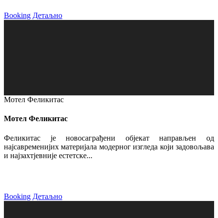
Booking
Детаљно
Мотел Феликитас
Мотел Феликитас
Феликитас је новосаграђени објекат направљен од
најсавременијих материјала модерног изгледа који задовољава
и најзахтјевније естетске...
Booking
Детаљно