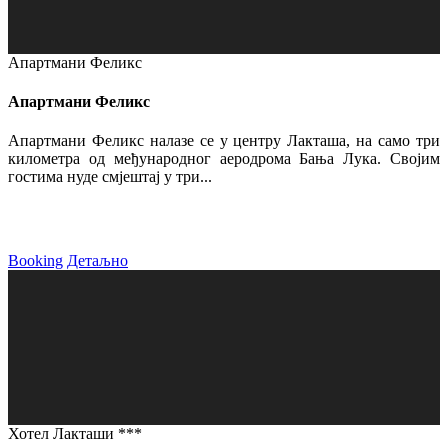
Апартмани Феликс
Апартмани Феликс
Апартмани Феликс налазе се у центру Лакташа, на само три
километра од међународног аеродрома Бања Лука. Својим
гостима нуде смјештај у три...
Booking
Детаљно
Хотел Лакташи ***