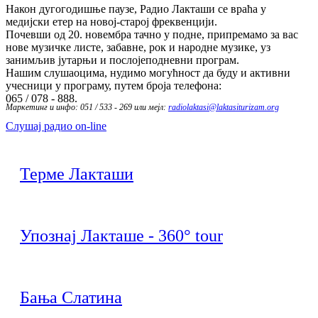
Након дугогодишње паузе, Радио Лакташи се враћа у
медијски етер на новој-старој фреквенцији.
Почевши од 20. новембра тачно у подне, припремамо за вас
нове музичке листе, забавне, рок и народне музике, уз
занимљив јутарњи и послојеподневни програм.
Нашим слушаоцима, нудимо могућност да буду и активни
учесници у програму, путем броја телефона:
065 / 078 - 888.
Маркетинг и инфо: 051 / 533 - 269 или мејл:
radiolaktasi@laktasiturizam.org
Слушај радио on-line
Терме Лакташи
Упознај Лакташе - 360° tour
Бања Слатина