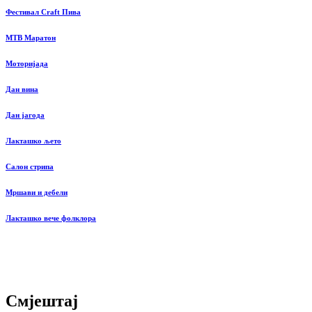
Фестивал Craft Пива
MTB Маратон
Моторијада
Дан вина
Дан јагода
Лакташко љето
Салон стрипа
Мршави и дебели
Лакташко вече фолклора
Смјештај