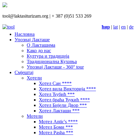
tool@laktasiturizam.org |
+ 387 (0)51 533 269
ћир
|
lat
|
en
|
de
Насловна
Упознај Лакташе
О Лакташима
Како до нас
Култура и традиција
Традиционална Кухиња
Упознај Лакташе - 360° tour
Смјештај
Хотели
Хотел Сан ****
Хотел вила Викторија ****
Хотел Ћубић ***
Хотел браћа Ђукић ****
Хотел Бијели Двор ***
Хотел Лакташи ***
Мотели
Мотел Antic's ****
Мотел Боми ***
Мотел Pasha ***