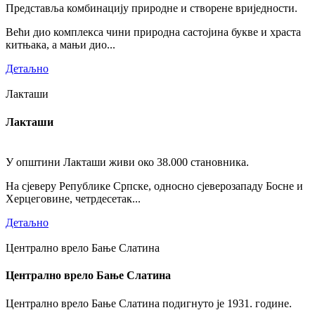
Представља комбинацију природне и створене вриједности.
Већи дио комплекса чини природна састојина букве и храста
китњака, а мањи дио...
Детаљно
Лакташи
Лакташи
У општини Лакташи живи око 38.000 становника.
На сјеверу Републике Српске, односно сјеверозападу Босне и
Херцеговине, четрдесетак...
Детаљно
Централно врело Бање Слатина
Централно врело Бање Слатина
Централно врело Бање Слатина подигнуто је 1931. године.