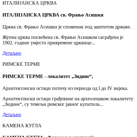
ИТАЛИЈАНСКА ЦРКВА
ИТАЛИЈАНСКА ЦРКВА св. Фрањо Асишки
Црква св. Фрањо Асишки је споменик под заштитом државе.
Жупна црква посвећена св. Фрањи Асишком саграђена је
1902. године умјесто привремене црквице...
Детаљно
РИМСКЕ ТЕРМЕ
РИМСКЕ ТЕРМЕ - локалитет „Зидине“,
Архитектонски остаци потичу из периода од I до IV вијека.
Архитектонски остаци грађевине на археолошком локалитету
„Зидине“, су темељи римског јавног купатила...
Детаљно
КАМЕНА КУГЛА