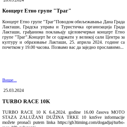
Концерт Етно групе "Траг"
Концерт Етно групе "Траг"Поводом обиљежавања Дана Града
Лакташи, Градска управа и Туристичка организација Града
Лакташи, грађанима поклањају цјеловечерњи концерт Етно
групе "Траг".Концерт ће се одржати у великој сали Центра за
културу и образовање Лакташи, 25. априла 2024. године са
почетком у 19.00 часова. Позвамо вас да заједно прославимо...
Више...
25.03.2024
TURBO RACE 10K
TURBO RACE 10 K 6.4.2024. godine 16.00 časova MOTO
STAZA ZALUŽANI DUŽINA TRKE 10 kmSve informacije
možete pronaći putem linka https://gb3timing.com/dogadjaj/turbo-