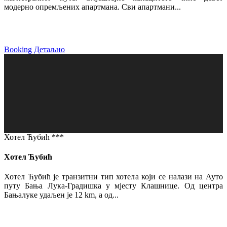
модерно опремљених апартмана. Сви апартмани...
Booking
Детаљно
Хотел Ћубић ***
Хотел Ћубић
Хотел Ћубић је транзитни тип хотела који се налази на Ауто
путу Бања Лука-Градишка у мјесту Клашнице. Од центра
Бањалуке удаљен је 12 km, а од...