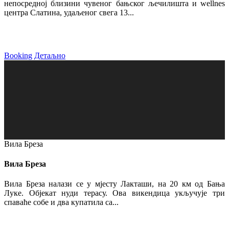
непосредној близини чувеног бањског љечилишта и wellnes
центра Слатина, удаљеног свега 13...
Booking
Детаљно
Вила Бреза
Вила Бреза
Вила Бреза налази се у мјесту Лакташи, на 20 км од Бања
Луке. Објекат нуди терасу. Ова викендица укључује три
спаваће собе и два купатила са...