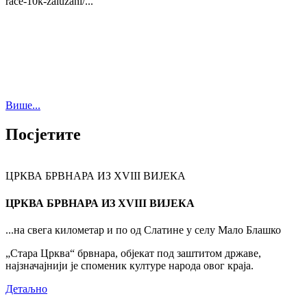
race-10k-zaluzani/...
Више...
Посјетите
ЦРКВА БРВНАРА ИЗ XVIII ВИЈЕКА
ЦРКВА БРВНАРА ИЗ XVIII ВИЈЕКА
...на свега километар и по од Слатине у селу Мало Блашко
„Стара Црква“ брвнара, објекат под заштитом државе,
најзначајнији је споменик културе народа овог краја.
Детаљно