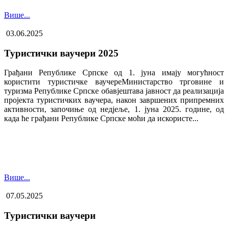
Више...
03.06.2025
Туристички ваучери 2025
Грађани Републике Српске од 1. јуна имају могућност
користити туристичке ваучере​Министарство трговине и
туризма Републике Српске обавјештава јавност да реализација
пројекта туристичких ваучера, након завршених припремних
активности, започиње од недјеље, 1. јуна 2025. године, од
када ће грађани Републике Српске моћи да искористе...
Више...
07.05.2025
Туристички ваучери