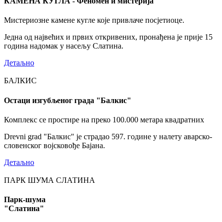
КАМЕНА КУГЛА - Феномен и мистерија
Мистериозне камене кугле које привлаче посјетиоце.
Једна од највећих и првих откривених, пронађена је прије 15
година надомак у насељу Слатина.
Детаљно
БАЛКИС
Остаци изгубљеног града "Балкис"
Комплекс се простире на преко 100.000 метара квадратних
Drevni grad "Балкис" је страдао 597. године у налету аварско-
словенског војсковође Бајана.
Детаљно
ПАРК ШУМА СЛАТИНА
Парк-шума
"Слатина"