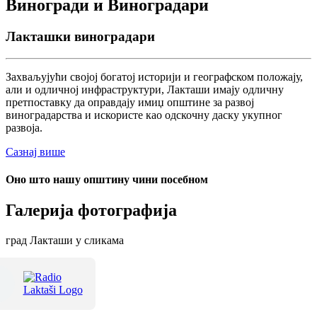
Виногради и Виноградари
Лакташки виноградари
Захваљујући својој богатој историји и географском положају,
али и одличној инфраструктури, Лакташи имају одличну
претпоставку да оправдају имиџ општине за развој
виноградарства и искористе као одскочну даску укупног
развоја.
Сазнај више
Оно што нашу општину чини посебном
Галерија фотографија
град Лакташи у сликама
Терме Лакташи