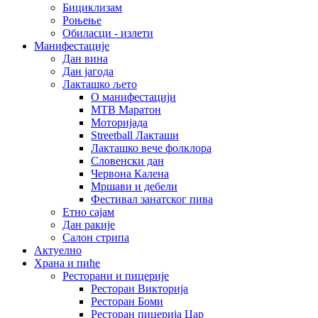
Бициклизам
Роњење
Обиласци - излети
Манифестације
Дан вина
Дан јагода
Лакташко љето
О манифестацији
MTB Маратон
Моторијада
Streetball Лакташи
Лакташко вече фолклора
Словенски дан
Червона Калена
Мршави и дебели
Фестивал занатског пива
Етно сајам
Дан ракије
Салон стрипа
Актуелно
Храна и пиће
Ресторани и пицерије
Ресторан Викторија
Ресторан Боми
Ресторан пицерија Цар