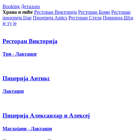
Booking
Детаљно
Храна и пиће
Ресторан Викторија
Ресторан Боми
Ресторан
пицерија Цар
Пицерија Аntics
Ресторан Стела
Пивница Шта
је ту је
Ресторан Викторија
Трн - Лакташи
Пицерија Антикс
Лакташи
Пицерија Александар и Алексеј
Маглајани - Лакташи