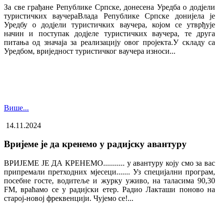
За све грађане Републике Српске, донесена Уредба о додјели
туристичких ваучера​Влада Републике Српске донијела је
Уредбу о додјели туристичких ваучера, којом се утврђује
начин и поступак додјеле туристичких ваучера, те друга
питања од значаја за реализацију овог пројекта.У складу са
Уредбом, вриједност туристичког ваучера износи...
Више...
14.11.2024
Вријеме је да кренемо у радијску авантуру
ВРИЈЕМЕ ЈЕ ДА КРЕНЕМО........... у авантуру коју смо за вас
припремали претходних мјесеци....... Уз специјални програм,
посебне госте, водитеље и журку уживо, на таласима 90,30
FM, враћамо се у радијски етер. Радио Лакташи поново на
старој-новој фреквенцији. Чујемо се!...