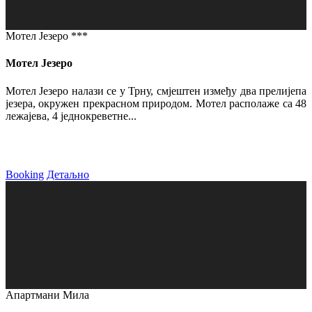
Мотел Језеро ***
Мотел Језеро
Мотел Језеро налази се у Трну, смјештен између два прелијепа
језера, окружен прекрасном природом. Мотел располаже са 48
лежајева, 4 једнокреветне...
Booking
Детаљно
Апартмани Мила