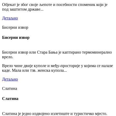
Објекат је због своје љепоте и посебности споменик који је
под заштитом државе...
Детаљно
Бисерни извор
Бисерни извор
Бисерни извор или Стара Бања је каптирано термоминерално
врело.
Врело чине двије куполе и међу-просторије у којима се налазе
каде. Мала или тзв. женска купола...
Детаљно
Слатина
Слатина
Слатина је једно издвојено излетиште и туристичко мјесто.