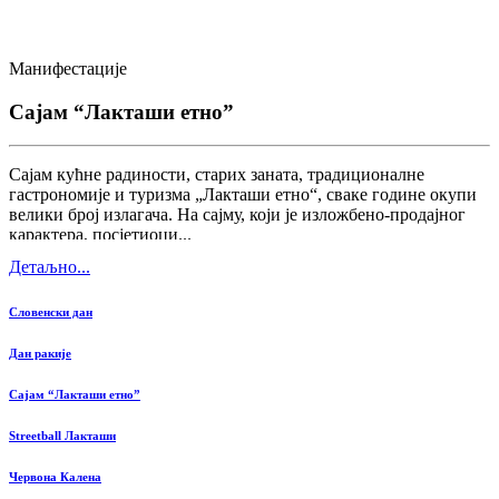
Манифестације
Сајам “Лакташи етно”
Сајам кућне радиности, старих заната, традиционалне
гастрономије и туризма „Лакташи етно“, сваке године окупи
велики број излагача. На сајму, који је изложбено-продајног
карактера, посјетиоци...
Детаљно...
Словенски дан
Дан ракије
Сајам “Лакташи етно”
Streetball Лакташи
Червона Калена