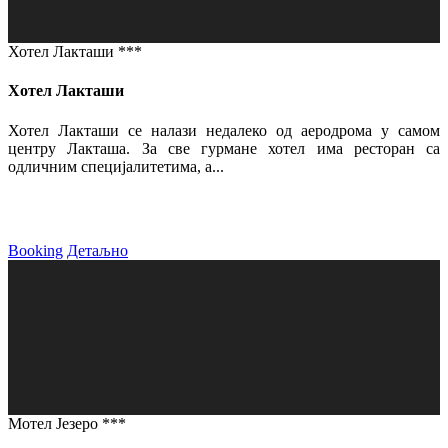
Хотел Лакташи ***
Хотел Лакташи
Хотел Лакташи се налази недалеко од аеродрома у самом
центру Лакташа. За све гурмане хотел има ресторан са
одличним специјалитетима, а...
Booking
Детаљно
Мотел Језеро ***