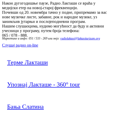
Након дугогодишње паузе, Радио Лакташи се враћа у
медијски етер на новој-старој фреквенцији.
Почевши од 20. новембра тачно у подне, припремамо за вас
нове музичке листе, забавне, рок и народне музике, уз
занимљив јутарњи и послојеподневни програм.
Нашим слушаоцима, нудимо могућност да буду и активни
учесници у програму, путем броја телефона:
065 / 078 - 888.
Маркетинг и инфо: 051 / 533 - 269 или мејл:
radiolaktasi@laktasiturizam.org
Слушај радио on-line
Терме Лакташи
Упознај Лакташе - 360° tour
Бања Слатина