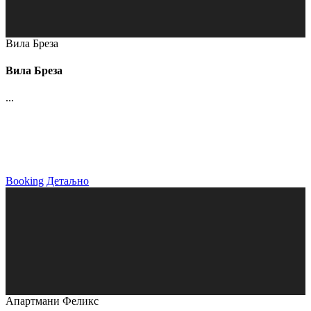
Вила Бреза
Вила Бреза
...
Booking
Детаљно
Апартмани Феликс