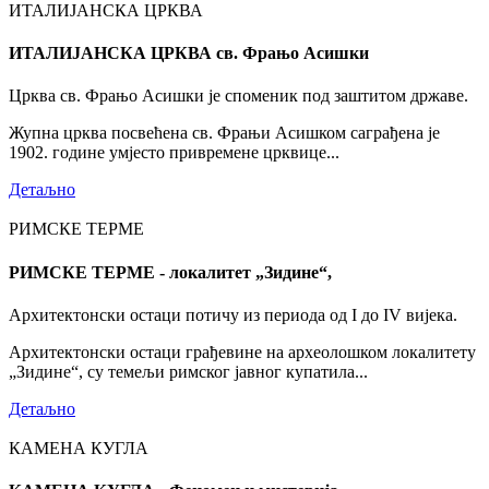
ИТАЛИЈАНСКА ЦРКВА
ИТАЛИЈАНСКА ЦРКВА св. Фрањо Асишки
Црква св. Фрањо Асишки је споменик под заштитом државе.
Жупна црква посвећена св. Фрањи Асишком саграђена је
1902. године умјесто привремене црквице...
Детаљно
РИМСКЕ ТЕРМЕ
РИМСКЕ ТЕРМЕ - локалитет „Зидине“,
Архитектонски остаци потичу из периода од I до IV вијека.
Архитектонски остаци грађевине на археолошком локалитету
„Зидине“, су темељи римског јавног купатила...
Детаљно
КАМЕНА КУГЛА