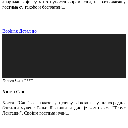
апартман који су у потпуности опремљени, на располагању
гостима су такође и бесплатан...
Booking
Детаљно
Хотел Сан ****
Хотел Сан
Хотел “Сан” се налази у центру Лакташа, у непосредној
близини чувене Бање Лакташи и дио је комплекса “Терме
Лакташи”. Својим гостима нуди...