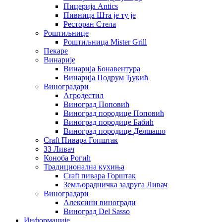
Пицерија Аntics
Пивница Шта је ту је
Ресторан Стела
Роштиљнице
Роштиљница Mister Grill
Пекаре
Винарије
Винарија Бонавентура
Винарија Подрум Ђукић
Виноградари
Агродестил
Виноград Поповић
Виноград породице Поповић
Виноград породице Бабић
Виноград породице Делшашо
Craft Пивара Гопштак
ЗЗ Ливач
Коноба Рогић
Традиционална кухиња
Craft пивара Горштак
Земљорадничка задруга Ливач
Виноградари
Алексини виногради
Виноград Del Sasso
Информације