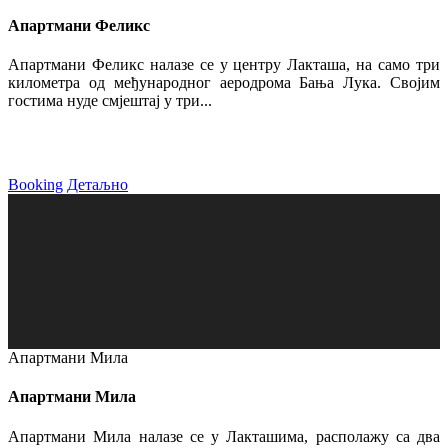
Апартмани Феликс
Апартмани Феликс налазе се у центру Лакташа, на само три
километра од међународног аеродрома Бања Лука. Својим
гостима нуде смјештај у три...
Booking
Детаљно
Апартмани Мила
Апартмани Мила
Апартмани Мила налазе се у Лакташима, располажу са два