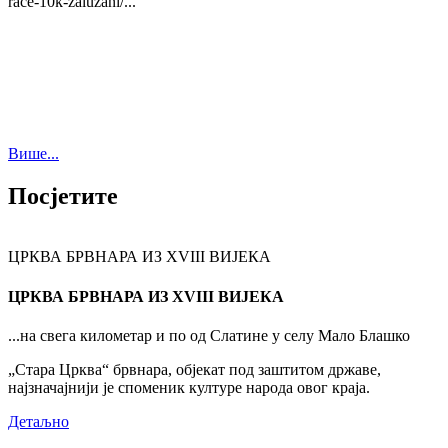
race-10k-zaluzani/...
Више...
Посјетите
ЦРКВА БРВНАРА ИЗ XVIII ВИЈЕКА
ЦРКВА БРВНАРА ИЗ XVIII ВИЈЕКА
...на свега километар и по од Слатине у селу Мало Блашко
„Стара Црква“ брвнара, објекат под заштитом државе,
најзначајнији је споменик културе народа овог краја.
Детаљно