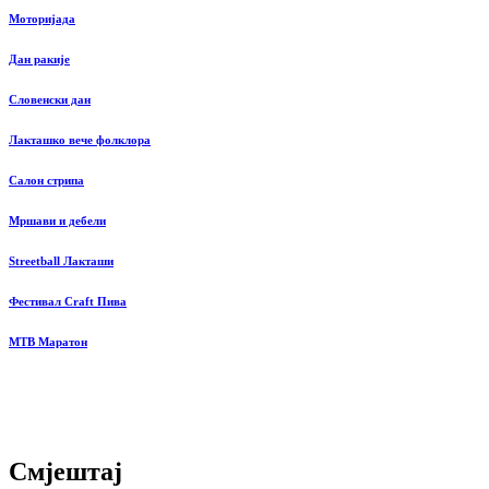
Моторијада
Дан ракије
Словенски дан
Лакташко вече фолклора
Салон стрипа
Мршави и дебели
Streetball Лакташи
Фестивал Craft Пива
MTB Маратон
Смјештај