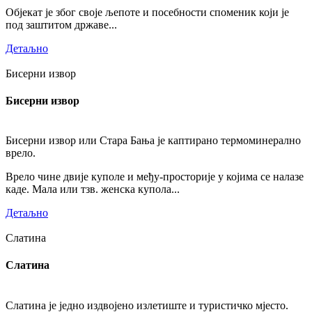
Објекат је због своје љепоте и посебности споменик који је
под заштитом државе...
Детаљно
Бисерни извор
Бисерни извор
Бисерни извор или Стара Бања је каптирано термоминерално
врело.
Врело чине двије куполе и међу-просторије у којима се налазе
каде. Мала или тзв. женска купола...
Детаљно
Слатина
Слатина
Слатина је једно издвојено излетиште и туристичко мјесто.