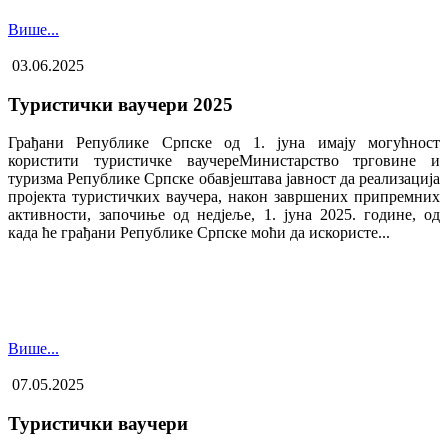
Више...
03.06.2025
Туристички ваучери 2025
Грађани Републике Српске од 1. јуна имају могућност
користити туристичке ваучере​Министарство трговине и
туризма Републике Српске обавјештава јавност да реализација
пројекта туристичких ваучера, након завршених припремних
активности, започиње од недјеље, 1. јуна 2025. године, од
када ће грађани Републике Српске моћи да искористе...
Више...
07.05.2025
Туристички ваучери