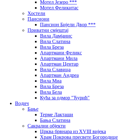
Мотел Језеро ***
Мотел Феликитас
Хостели
Пансиони
Пансион Бијели Двор ***
Приватни смјештај
Вила Дамјанис
Вила Слатина
Вила Бреза
Апартмани Феликс
Апартмани Мила
Апартман Центар
Вила Славица
Апартман Андреа
Вила Миа
Вила Бреза
Вила Бела
Кућа за одмор "Ђурић"
Водич
Бање
Терме Лакташи
Бања Слатина
Сакрални објекти
Црква брвнара из XVIII вијека
Храм Покрова пресвете Богородице