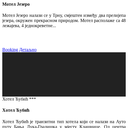
Мотел Језеро
Мотел Језеро налази се у Трну, смјештен између два прелијепа
језера, окружен прекрасном природом. Мотел располаже са 48
лежајева, 4 једнокреветне...
Booking
Детаљно
Хотел Ћубић ***
Хотел Ћубић
Хотел Ћубић је транзитни тип хотела који се налази на Ауто
путу Бања Лука-Градишка у мјесту Клашнице. Од центра