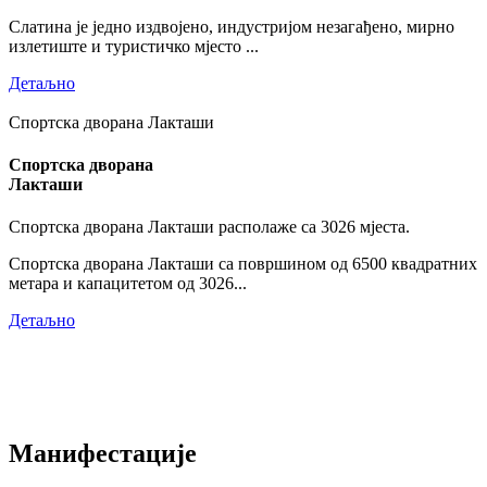
Слатина је једно издвојено, индустријом незагађено, мирно
излетиште и туристичко мјесто ...
Детаљно
Спортска дворана Лакташи
Спортска дворана
Лакташи
Спортска дворана Лакташи располаже са 3026 мјеста.
Спортска дворана Лакташи са површином од 6500 квадратних
метара и капацитетом од 3026...
Детаљно
Манифестације