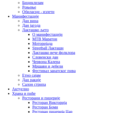
Бициклизам
Роњење
Обиласци - излети
Манифестације
Дан вина
Дан јагода
Лакташко љето
О манифестацији
MTB Маратон
Моторијада
Streetball Лакташи
Лакташко вече фолклора
Словенски дан
Червона Калена
Мршави и дебели
Фестивал занатског пива
Етно сајам
Дан ракије
Салон стрипа
Актуелно
Храна и пиће
Ресторани и пицерије
Ресторан Викторија
Ресторан Боми
Ресторан пицерија Цар