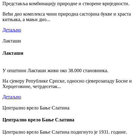
Представља комбинацију природне и створене вриједности.
Већи дио комплекса чини природна састојина букве и храста
китњака, а мањи дио...
Детаљно
Лакташи
Лакташи
У општини Лакташи живи око 38.000 становника.
На сјеверу Републике Српске, односно сјеверозападу Босне и
Херцеговине, четрдесетак...
Детаљно
Централно врело Бање Слатина
Централно врело Бање Слатина
Централно врело Бање Слатина подигнуто је 1931. године.