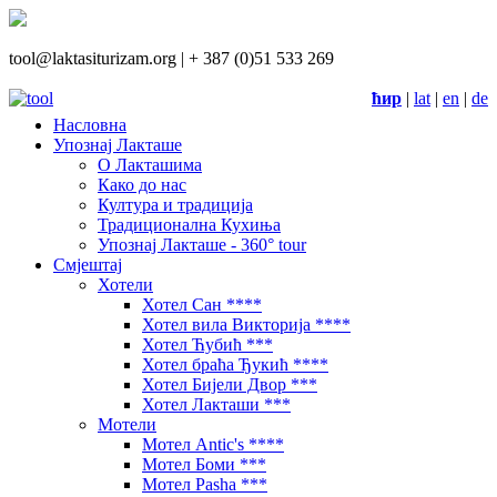
tool@laktasiturizam.org |
+ 387 (0)51 533 269
ћир
|
lat
|
en
|
de
Насловна
Упознај Лакташе
О Лакташима
Како до нас
Култура и традиција
Традиционална Кухиња
Упознај Лакташе - 360° tour
Смјештај
Хотели
Хотел Сан ****
Хотел вила Викторија ****
Хотел Ћубић ***
Хотел браћа Ђукић ****
Хотел Бијели Двор ***
Хотел Лакташи ***
Мотели
Мотел Antic's ****
Мотел Боми ***
Мотел Pasha ***