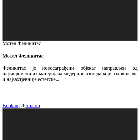
Мотел Феликитас
Мотел Феликитас
Феликитас је новосаграђени објекат направљен од
најсавременијих материјала модерног изгледа који задовољава
и најзахтјевније естетске...
Booking
Детаљно