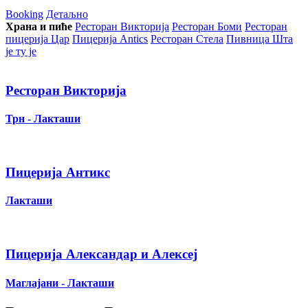
Booking
Детаљно
Храна и пиће
Ресторан Викторија
Ресторан Боми
Ресторан
пицерија Цар
Пицерија Аntics
Ресторан Стела
Пивница Шта
је ту је
Ресторан Викторија
Трн - Лакташи
Пицерија Антикс
Лакташи
Пицерија Александар и Алексеј
Маглајани - Лакташи