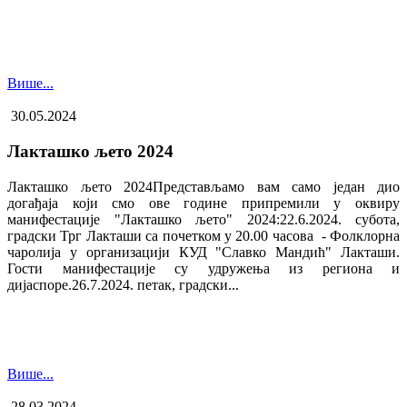
Више...
30.05.2024
Лакташко љето 2024
Лакташко љето 2024Представљамо вам само један дио
догађаја који смо ове године припремили у оквиру
манифестације "Лакташко љето" 2024:22.6.2024. субота,
градски Трг Лакташи са почетком у 20.00 часова - Фолклорна
чаролија у организацији КУД "Славко Мандић" Лакташи.
Гости манифестације су удружења из региона и
дијаспоре.26.7.2024. петак, градски...
Више...
28.03.2024