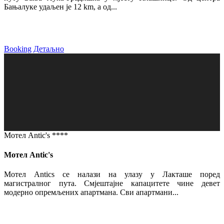
Бањалуке удаљен је 12 km, а од...
Booking
Детаљно
Мотел Antic's ****
Мотел Antic's
Мотел Antics се налази на улазу у Лакташе поред
магистралног пута. Смјештајне капацитете чине девет
модерно опремљених апартмана. Сви апартмани...