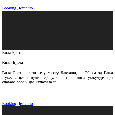
Booking
Детаљно
Вила Бреза
Вила Бреза
Вила Бреза налази се у мјесту Лакташи, на 20 км од Бања
Луке. Објекат нуди терасу. Ова викендица укључује три
спаваће собе и два купатила са...
Booking
Детаљно