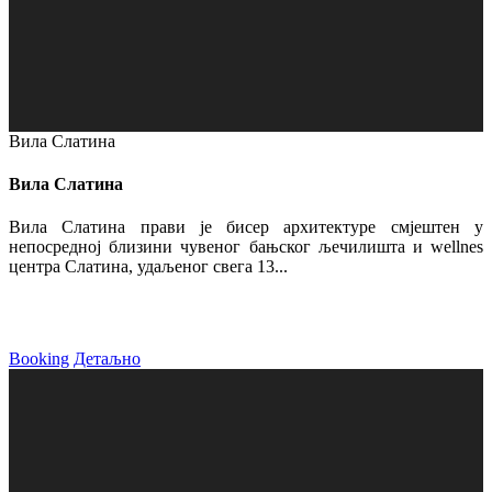
Вила Слатина
Вила Слатина
Вила Слатина прави је бисер архитектуре смјештен у
непосредној близини чувеног бањског љечилишта и wellnes
центра Слатина, удаљеног свега 13...
Booking
Детаљно