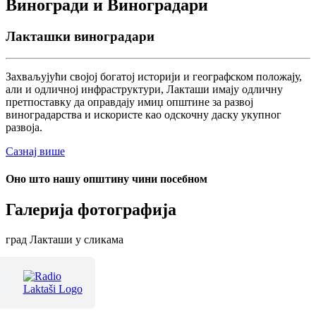
Виногради и Виноградари
Лакташки виноградари
Захваљујући својој богатој историји и географском положају,
али и одличној инфраструктури, Лакташи имају одличну
претпоставку да оправдају имиџ општине за развој
виноградарства и искористе као одскочну даску укупног
развоја.
Сазнај више
Оно што нашу општину чини посебном
Галерија фотографија
град Лакташи у сликама
Терме Лакташи