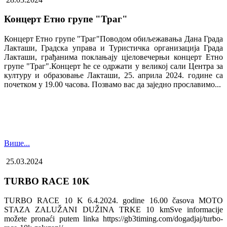
Концерт Етно групе "Траг"
Концерт Етно групе "Траг"Поводом обиљежавања Дана Града
Лакташи, Градска управа и Туристичка организација Града
Лакташи, грађанима поклањају цјеловечерњи концерт Етно
групе "Траг".Концерт ће се одржати у великој сали Центра за
културу и образовање Лакташи, 25. априла 2024. године са
почетком у 19.00 часова. Позвамо вас да заједно прославимо...
Више...
25.03.2024
TURBO RACE 10K
TURBO RACE 10 K 6.4.2024. godine 16.00 časova MOTO
STAZA ZALUŽANI DUŽINA TRKE 10 kmSve informacije
možete pronaći putem linka https://gb3timing.com/dogadjaj/turbo-