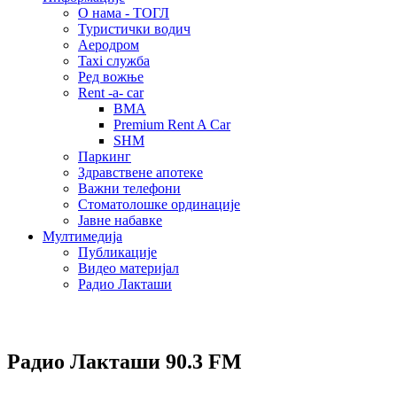
О нама - ТОГЛ
Туристички водич
Аеродром
Taxi служба
Ред вожње
Rent -a- car
BMA
Premium Rent A Car
SHM
Паркинг
Здравствене апотеке
Важни телефони
Стоматолошке ординације
Јавне набавке
Мултимедија
Публикације
Видео материјал
Радио Лакташи
Радио Лакташи
90.3 FM