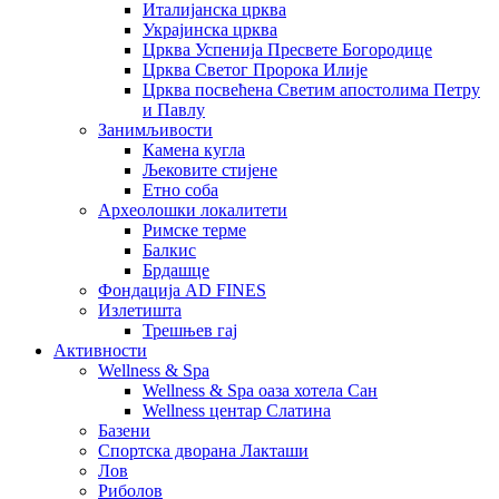
Италијанска црква
Украјинска црква
Црква Успенија Пресвете Богородице
Црква Светог Пророка Илије
Црква посвећена Светим апостолима Петру
и Павлу
Занимљивости
Камена кугла
Љековите стијене
Етно соба
Археолошки локалитети
Римске терме
Балкис
Брдашце
Фондација AD FINES
Излетишта
Трешњев гај
Активности
Wellness & Spa
Wellness & Spa оаза хотела Сан
Wellness центар Слатина
Базени
Спортска дворана Лакташи
Лов
Риболов