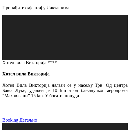
Пронађите смјештај у Лакташима
Хотел вила Викторија ****
Хотел вила Викторија
Хотел Вила Викторија налази се у насељу Трн. Од центра
Бања Луке, удаљен је 10 km а од бањалучког аеродрома
“Маховљани” 15 km. У богатој понуди...
Booking
Детаљно