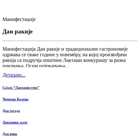
Манифестације
Дан ракије
Манифестација Дан ракије и традиционалне гастрономије
одржава се сваке године у новембру, на којој произвођачи
ракија са подручја општине Лакташи конкуришу за разна
признања. Осим оцјењивања...
Детаљно...
Сајам “Лакташи етно”
Червона Калена
Дан јагода
Лакташко љето
Дан вина