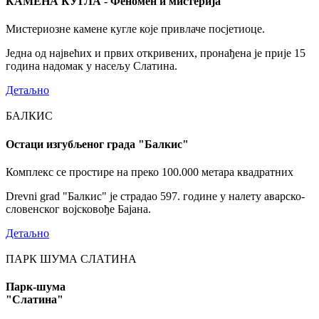
КАМЕНА КУГЛА - Феномен и мистерија
Мистериозне камене кугле које привлаче посјетиоце.
Једна од највећих и првих откривених, пронађена је прије 15
година надомак у насељу Слатина.
Детаљно
БАЛКИС
Остаци изгубљеног града "Балкис"
Комплекс се простире на преко 100.000 метара квадратних
Drevni grad "Балкис" је страдао 597. године у налету аварско-
словенског војсковође Бајана.
Детаљно
ПАРК ШУМА СЛАТИНА
Парк-шума
"Слатина"