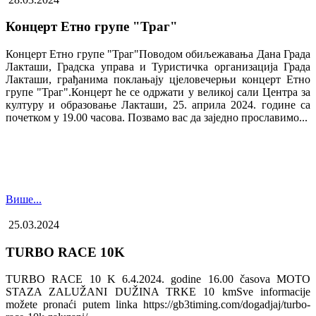
Концерт Етно групе "Траг"
Концерт Етно групе "Траг"Поводом обиљежавања Дана Града
Лакташи, Градска управа и Туристичка организација Града
Лакташи, грађанима поклањају цјеловечерњи концерт Етно
групе "Траг".Концерт ће се одржати у великој сали Центра за
културу и образовање Лакташи, 25. априла 2024. године са
почетком у 19.00 часова. Позвамо вас да заједно прославимо...
Више...
25.03.2024
TURBO RACE 10K
TURBO RACE 10 K 6.4.2024. godine 16.00 časova MOTO
STAZA ZALUŽANI DUŽINA TRKE 10 kmSve informacije
možete pronaći putem linka https://gb3timing.com/dogadjaj/turbo-