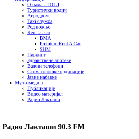
О нама - ТОГЛ
Туристички водич
Аеродром
Taxi служба
Ред вожње
Rent -a- car
BMA
Premium Rent A Car
SHM
Паркинг
Здравствене апотеке
Важни телефони
Стоматолошке ординације
Јавне набавке
Мултимедија
Публикације
Видео материјал
Радио Лакташи
Радио Лакташи
90.3 FM