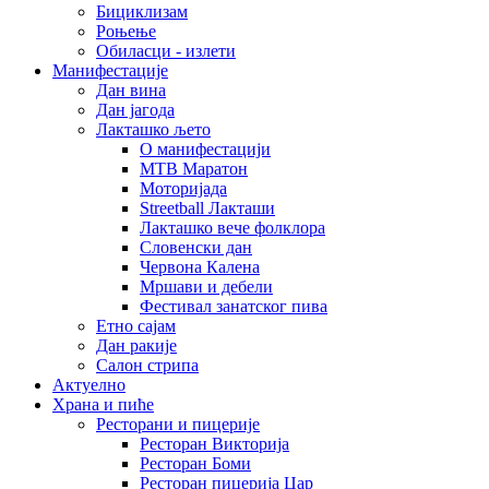
Бициклизам
Роњење
Обиласци - излети
Манифестације
Дан вина
Дан јагода
Лакташко љето
О манифестацији
MTB Маратон
Моторијада
Streetball Лакташи
Лакташко вече фолклора
Словенски дан
Червона Калена
Мршави и дебели
Фестивал занатског пива
Етно сајам
Дан ракије
Салон стрипа
Актуелно
Храна и пиће
Ресторани и пицерије
Ресторан Викторија
Ресторан Боми
Ресторан пицерија Цар