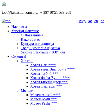
tool@laktasiturizam.org |
+ 387 (0)51 533 269
ћир
|
lat
|
en
|
de
Насловна
Упознај Лакташе
О Лакташима
Како до нас
Култура и традиција
Традиционална Кухиња
Упознај Лакташе - 360° tour
Смјештај
Хотели
Хотел Сан ****
Хотел вила Викторија ****
Хотел Ћубић ***
Хотел браћа Ђукић ****
Хотел Бијели Двор ***
Хотел Лакташи ***
Мотели
Мотел Antic's ****
Мотел Боми ***
Мотел Pasha ***