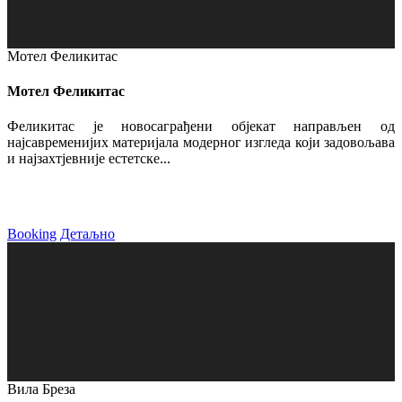
Мотел Феликитас
Мотел Феликитас
Феликитас је новосаграђени објекат направљен од
најсавременијих материјала модерног изгледа који задовољава
и најзахтјевније естетске...
Booking
Детаљно
Вила Бреза