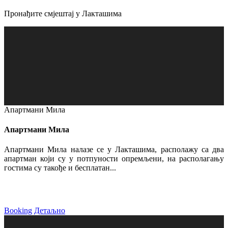
Пронађите смјештај у Лакташима
Апартмани Мила
Апартмани Мила
Апартмани Мила налазе се у Лакташима, располажу са два
апартман који су у потпуности опремљени, на располагању
гостима су такође и бесплатан...
Booking
Детаљно