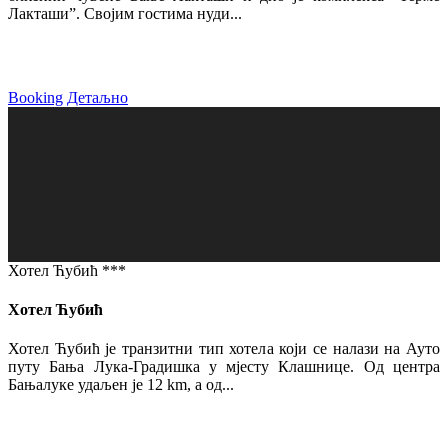
Лакташи”. Својим гостима нуди...
Booking
Детаљно
Хотел Ћубић ***
Хотел Ћубић
Хотел Ћубић је транзитни тип хотела који се налази на Ауто
путу Бања Лука-Градишка у мјесту Клашнице. Од центра
Бањалуке удаљен је 12 km, а од...