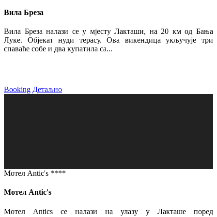
Вила Бреза
Вила Бреза налази се у мјесту Лакташи, на 20 км од Бања
Луке. Објекат нуди терасу. Ова викендица укључује три
спаваће собе и два купатила са...
Booking
Детаљно
Мотел Antic's ****
Мотел Antic's
Мотел Antics се налази на улазу у Лакташе поред