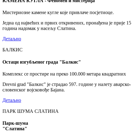
КАМЕНА КУГЛА - Феномен и мистерија
Мистериозне камене кугле које привлаче посјетиоце.
Једна од највећих и првих откривених, пронађена је прије 15
година надомак у насељу Слатина.
Детаљно
БАЛКИС
Остаци изгубљеног града "Балкис"
Комплекс се простире на преко 100.000 метара квадратних
Drevni grad "Балкис" је страдао 597. године у налету аварско-
словенског војсковође Бајана.
Детаљно
ПАРК ШУМА СЛАТИНА
Парк-шума
"Слатина"