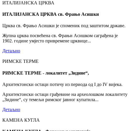
ИТАЛИЈАНСКА ЦРКВА
ИТАЛИЈАНСКА ЦРКВА св. Фрањо Асишки
Црква св. Фрањо Асишки је споменик под заштитом државе.
Жупна црква посвећена св. Фрањи Асишком саграђена је
1902. године умјесто привремене црквице...
Детаљно
РИМСКЕ ТЕРМЕ
РИМСКЕ ТЕРМЕ - локалитет „Зидине“,
Архитектонски остаци потичу из периода од I до IV вијека.
Архитектонски остаци грађевине на археолошком локалитету
„Зидине“, су темељи римског јавног купатила...
Детаљно
КАМЕНА КУГЛА