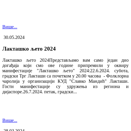
Више...
30.05.2024
Лакташко љето 2024
Лакташко љето 2024Представљамо вам само један дио
догађаја који смо ове године припремили у оквиру
манифестације "Лакташко љето" 2024:22.6.2024. субота,
градски Трг Лакташи са почетком у 20.00 часова - Фолклорна
чаролија у организацији КУД "Славко Мандић" Лакташи.
Гости манифестације су удружења из региона и
дијаспоре.26.7.2024. петак, градски...
Више...
28.03.2024