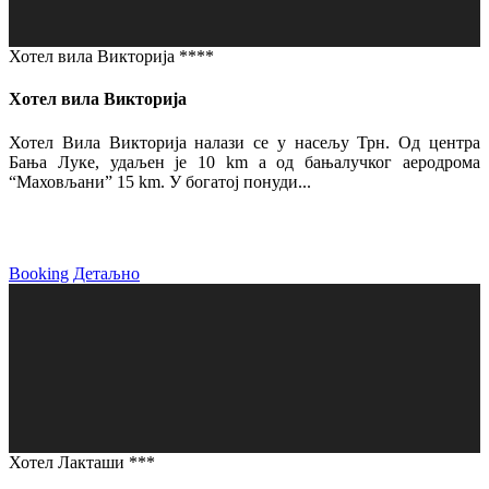
Хотел вила Викторија ****
Хотел вила Викторија
Хотел Вила Викторија налази се у насељу Трн. Од центра
Бања Луке, удаљен је 10 km а од бањалучког аеродрома
“Маховљани” 15 km. У богатој понуди...
Booking
Детаљно
Хотел Лакташи ***