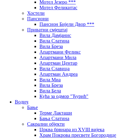
Мотел Језеро ***
Мотел Феликитас
Хостели
Пансиони
Пансион Бијели Двор ***
Приватни смјештај
Вила Дамјанис
Вила Слатина
Вила Бреза
Апартмани Феликс
Апартмани Мила
Апартман Центар
Вила Славица
Апартман Андреа
Вила Миа
Вила Бреза
Вила Бела
Кућа за одмор "Ђурић"
Водич
Бање
Терме Лакташи
Бања Слатина
Сакрални објекти
Црква брвнара из XVIII вијека
Храм Покрова пресвете Богородице