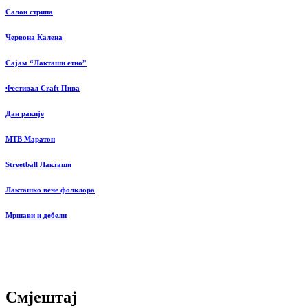
Салон стрипа
Червона Калена
Сајам “Лакташи етно”
Фестивал Craft Пива
Дан ракије
MTB Маратон
Streetball Лакташи
Лакташко вече фолклора
Мршави и дебели
Смјештај