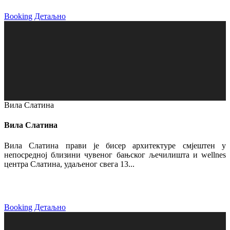
Booking
Детаљно
Вила Слатина
Вила Слатина
Вила Слатина прави је бисер архитектуре смјештен у
непосредној близини чувеног бањског љечилишта и wellnes
центра Слатина, удаљеног свега 13...
Booking
Детаљно