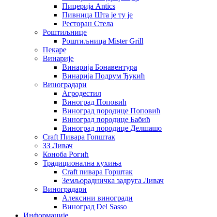
Пицерија Аntics
Пивница Шта је ту је
Ресторан Стела
Роштиљнице
Роштиљница Mister Grill
Пекаре
Винарије
Винарија Бонавентура
Винарија Подрум Ђукић
Виноградари
Агродестил
Виноград Поповић
Виноград породице Поповић
Виноград породице Бабић
Виноград породице Делшашо
Craft Пивара Гопштак
ЗЗ Ливач
Коноба Рогић
Традиционална кухиња
Craft пивара Горштак
Земљорадничка задруга Ливач
Виноградари
Алексини виногради
Виноград Del Sasso
Информације