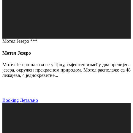
Мотел Језеро ***
Мотел Језеро
Мотел Језеро налази се у Трну, смјештен између два прелијепа
језера, окружен прекрасном природом. Мотел располаже са 48
лежајева, 4 једнокреветне...
Booking
Детаљно