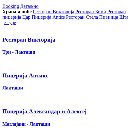
Booking
Детаљно
Храна и пиће
Ресторан Викторија
Ресторан Боми
Ресторан
пицерија Цар
Пицерија Аntics
Ресторан Стела
Пивница Шта
је ту је
Ресторан Викторија
Трн - Лакташи
Пицерија Антикс
Лакташи
Пицерија Александар и Алексеј
Маглајани - Лакташи