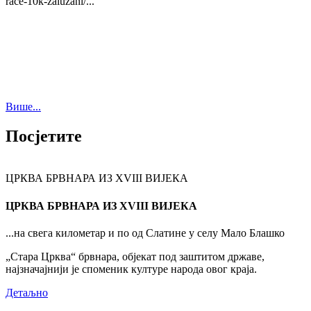
race-10k-zaluzani/...
Више...
Посјетите
ЦРКВА БРВНАРА ИЗ XVIII ВИЈЕКА
ЦРКВА БРВНАРА ИЗ XVIII ВИЈЕКА
...на свега километар и по од Слатине у селу Мало Блашко
„Стара Црква“ брвнара, објекат под заштитом државе,
најзначајнији је споменик културе народа овог краја.
Детаљно