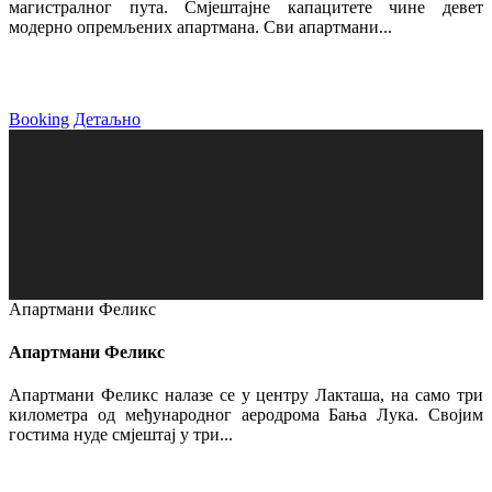
магистралног пута. Смјештајне капацитете чине девет
модерно опремљених апартмана. Сви апартмани...
Booking
Детаљно
Апартмани Феликс
Апартмани Феликс
Апартмани Феликс налазе се у центру Лакташа, на само три
километра од међународног аеродрома Бања Лука. Својим
гостима нуде смјештај у три...