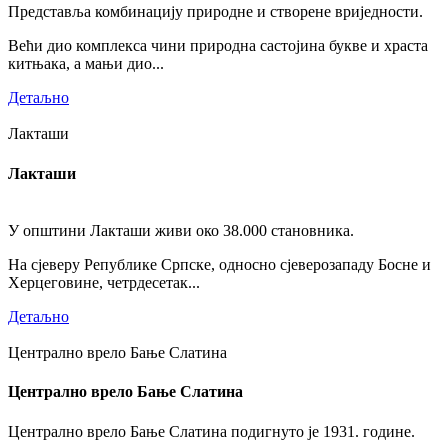
Представља комбинацију природне и створене вриједности.
Већи дио комплекса чини природна састојина букве и храста
китњака, а мањи дио...
Детаљно
Лакташи
Лакташи
У општини Лакташи живи око 38.000 становника.
На сјеверу Републике Српске, односно сјеверозападу Босне и
Херцеговине, четрдесетак...
Детаљно
Централно врело Бање Слатина
Централно врело Бање Слатина
Централно врело Бање Слатина подигнуто је 1931. године.