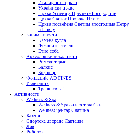
Италијанска црква
Украјинска црква
Црква Успенија Пресвете Богородице
Црква Светог Пророка Илије
Црква посвећена Светим апостолима Петру
и Павлу
Занимљивости
Камена кугла
Љековите стијене
Етно соба
Археолошки локалитети
Римске терме
Балкис
Брдашце
Фондација AD FINES
Излетишта
Трешњев гај
Активности
Wellness & Spa
Wellness & Spa оаза хотела Сан
Wellness центар Слатина
Базени
Спортска дворана Лакташи
Лов
Риболов