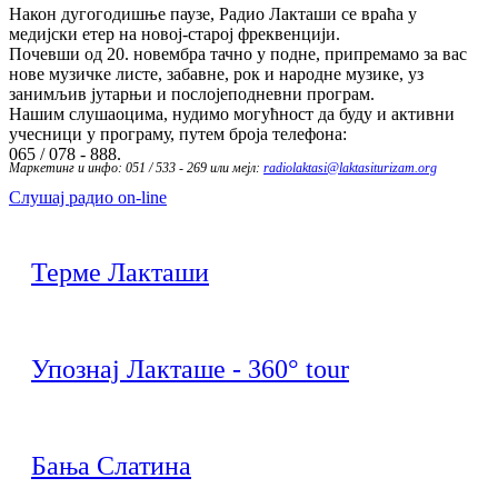
Након дугогодишње паузе, Радио Лакташи се враћа у
медијски етер на новој-старој фреквенцији.
Почевши од 20. новембра тачно у подне, припремамо за вас
нове музичке листе, забавне, рок и народне музике, уз
занимљив јутарњи и послојеподневни програм.
Нашим слушаоцима, нудимо могућност да буду и активни
учесници у програму, путем броја телефона:
065 / 078 - 888.
Маркетинг и инфо: 051 / 533 - 269 или мејл:
radiolaktasi@laktasiturizam.org
Слушај радио on-line
Терме Лакташи
Упознај Лакташе - 360° tour
Бања Слатина