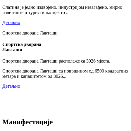
Слатина је једно издвојено, индустријом незагађено, мирно
излетиште и туристичко мјесто ...
Детаљно
Спортска дворана Лакташи
Спортска дворана
Лакташи
Спортска дворана Лакташи располаже са 3026 мјеста.
Спортска дворана Лакташи са површином од 6500 квадратних
метара и капацитетом од 3026...
Детаљно
Манифестације