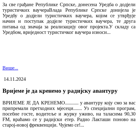
За све грађане Републике Српске, донесена Уредба о додјели
туристичких ваучера​Влада Републике Српске донијела је
Уредбу о додјели туристичких ваучера, којом се утврђује
начин и поступак додјеле туристичких ваучера, те друга
питања од значаја за реализацију овог пројекта.У складу са
Уредбом, вриједност туристичког ваучера износи...
Више...
14.11.2024
Вријеме је да кренемо у радијску авантуру
ВРИЈЕМЕ ЈЕ ДА КРЕНЕМО........... у авантуру коју смо за вас
припремали претходних мјесеци....... Уз специјални програм,
посебне госте, водитеље и журку уживо, на таласима 90,30
FM, враћамо се у радијски етер. Радио Лакташи поново на
старој-новој фреквенцији. Чујемо се!...