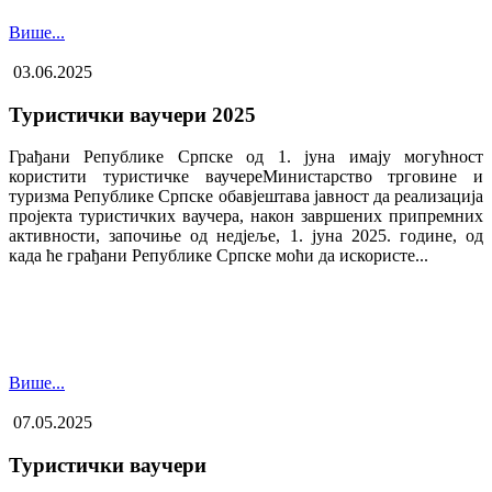
Више...
03.06.2025
Туристички ваучери 2025
Грађани Републике Српске од 1. јуна имају могућност
користити туристичке ваучере​Министарство трговине и
туризма Републике Српске обавјештава јавност да реализација
пројекта туристичких ваучера, након завршених припремних
активности, започиње од недјеље, 1. јуна 2025. године, од
када ће грађани Републике Српске моћи да искористе...
Више...
07.05.2025
Туристички ваучери