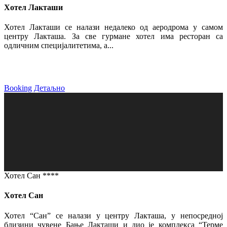
Хотел Лакташи
Хотел Лакташи се налази недалеко од аеродрома у самом
центру Лакташа. За све гурмане хотел има ресторан са
одличним специјалитетима, а...
Booking
Детаљно
Хотел Сан ****
Хотел Сан
Хотел “Сан” се налази у центру Лакташа, у непосредној
близини чувене Бање Лакташи и дио је комплекса “Терме