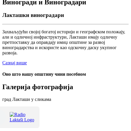
Виногради и Виноградари
Лакташки виноградари
Захваљујући својој богатој историји и географском положају,
али и одличној инфраструктури, Лакташи имају одличну
претпоставку да оправдају имиџ општине за развој
виноградарства и искористе као одскочну даску укупног
развоја.
Сазнај више
Оно што нашу општину чини посебном
Галерија фотографија
град Лакташи у сликама
Терме Лакташи