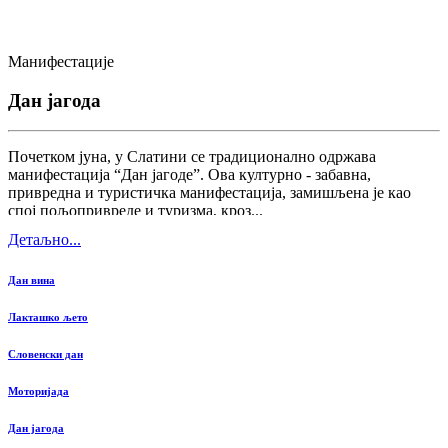
Манифестације
Дан јагода
Почетком јуна, у Слатини се традиционално одржава
манифестација “Дан јагоде”. Ова културно - забавна,
привредна и туристичка манифестација, замишљена је као
спој пољопривреде и туризма, кроз...
Детаљно...
Дан вина
Лакташко љето
Словенски дан
Моторијада
Дан јагода