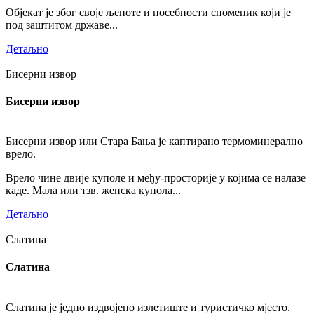
Објекат је због своје љепоте и посебности споменик који је
под заштитом државе...
Детаљно
Бисерни извор
Бисерни извор
Бисерни извор или Стара Бања је каптирано термоминерално
врело.
Врело чине двије куполе и међу-просторије у којима се налазе
каде. Мала или тзв. женска купола...
Детаљно
Слатина
Слатина
Слатина је једно издвојено излетиште и туристичко мјесто.