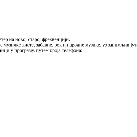
тер на новој-старој фреквенцији.
е музичке листе, забавне, рок и народне музике, уз занимљив ј
ици у програму, путем броја телефона: