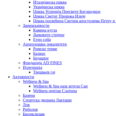
Италијанска црква
Украјинска црква
Црква Успенија Пресвете Богородице
Црква Светог Пророка Илије
Црква посвећена Светим апостолима Петру и
Занимљивости
Камена кугла
Љековите стијене
Етно соба
Археолошки локалитети
Римске терме
Балкис
Брдашце
Фондација AD FINES
Излетишта
Трешњев гај
Активности
Wellness & Spa
Wellness & Spa оаза хотела Сан
Wellness центар Слатина
Базени
Спортска дворана Лакташи
Лов
Риболов
Бициклизам