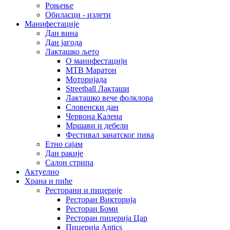
Роњење
Обиласци - излети
Манифестације
Дан вина
Дан јагода
Лакташко љето
О манифестацији
MTB Маратон
Моторијада
Streetball Лакташи
Лакташко вече фолклора
Словенски дан
Червона Калена
Мршави и дебели
Фестивал занатског пива
Етно сајам
Дан ракије
Салон стрипа
Актуелно
Храна и пиће
Ресторани и пицерије
Ресторан Викторија
Ресторан Боми
Ресторан пицерија Цар
Пицерија Аntics