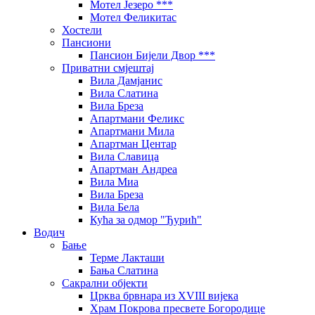
Мотел Језеро ***
Мотел Феликитас
Хостели
Пансиони
Пансион Бијели Двор ***
Приватни смјештај
Вила Дамјанис
Вила Слатина
Вила Бреза
Апартмани Феликс
Апартмани Мила
Апартман Центар
Вила Славица
Апартман Андреа
Вила Миа
Вила Бреза
Вила Бела
Кућа за одмор "Ђурић"
Водич
Бање
Терме Лакташи
Бања Слатина
Сакрални објекти
Црква брвнара из XVIII вијека
Храм Покрова пресвете Богородице