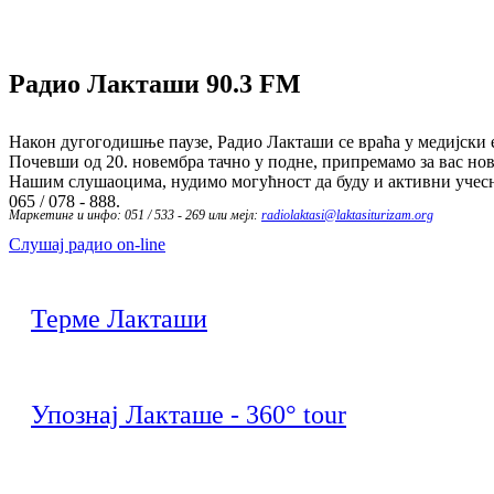
Радио Лакташи
90.3 FM
Након дугогодишње паузе, Радио Лакташи се враћа у медијски е
Почевши од 20. новембра тачно у подне, припремамо за вас нов
Нашим слушаоцима, нудимо могућност да буду и активни учесн
065 / 078 - 888.
Маркетинг и инфо: 051 / 533 - 269 или мејл:
radiolaktasi@laktasiturizam.org
Слушај радио on-line
Терме Лакташи
Упознај Лакташе - 360° tour