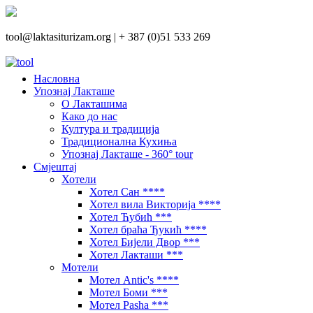
tool@laktasiturizam.org |
+ 387 (0)51 533 269
Насловна
Упознај Лакташе
О Лакташима
Како до нас
Култура и традиција
Традиционална Кухиња
Упознај Лакташе - 360° tour
Смјештај
Хотели
Хотел Сан ****
Хотел вила Викторија ****
Хотел Ћубић ***
Хотел браћа Ђукић ****
Хотел Бијели Двор ***
Хотел Лакташи ***
Мотели
Мотел Antic's ****
Мотел Боми ***
Мотел Pasha ***