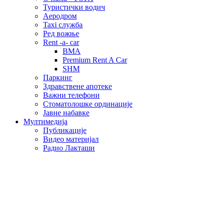
Туристички водич
Аеродром
Taxi служба
Ред вожње
Rent -a- car
BMA
Premium Rent A Car
SHM
Паркинг
Здравствене апотеке
Важни телефони
Стоматолошке ординације
Јавне набавке
Мултимедија
Публикације
Видео материјал
Радио Лакташи