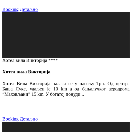
Booking
Детаљно
Хотел вила Викторија ****
Хотел вила Викторија
Хотел Вила Викторија налази се у насељу Трн. Од центра
Бања Луке, удаљен је 10 km а од бањалучког аеродрома
“Маховљани” 15 km. У богатој понуди...
Booking
Детаљно