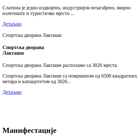
Слатина је једно издвојено, индустријом незагађено, мирно
излетиште и туристичко мјесто ...
Детаљно
Спортска дворана Лакташи
Спортска дворана
Лакташи
Спортска дворана Лакташи располаже са 3026 мјеста.
Спортска дворана Лакташи са површином од 6500 квадратних
метара и капацитетом од 3026...
Детаљно
Манифестације