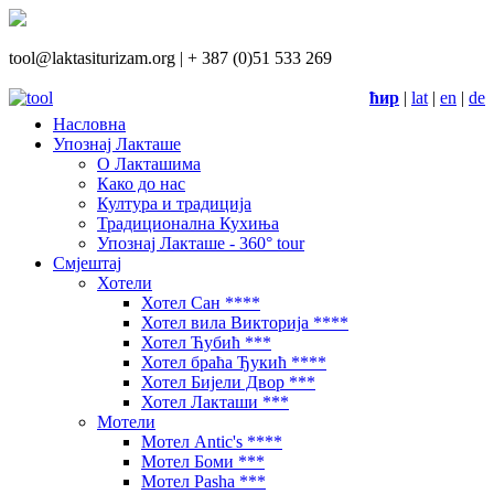
tool@laktasiturizam.org |
+ 387 (0)51 533 269
ћир
|
lat
|
en
|
de
Насловна
Упознај Лакташе
О Лакташима
Како до нас
Култура и традиција
Традиционална Кухиња
Упознај Лакташе - 360° tour
Смјештај
Хотели
Хотел Сан ****
Хотел вила Викторија ****
Хотел Ћубић ***
Хотел браћа Ђукић ****
Хотел Бијели Двор ***
Хотел Лакташи ***
Мотели
Мотел Antic's ****
Мотел Боми ***
Мотел Pasha ***