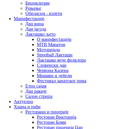
Бициклизам
Роњење
Обиласци - излети
Манифестације
Дан вина
Дан јагода
Лакташко љето
О манифестацији
MTB Маратон
Моторијада
Streetball Лакташи
Лакташко вече фолклора
Словенски дан
Червона Калена
Мршави и дебели
Фестивал занатског пива
Етно сајам
Дан ракије
Салон стрипа
Актуелно
Храна и пиће
Ресторани и пицерије
Ресторан Викторија
Ресторан Боми
Ресторан пицерија Цар