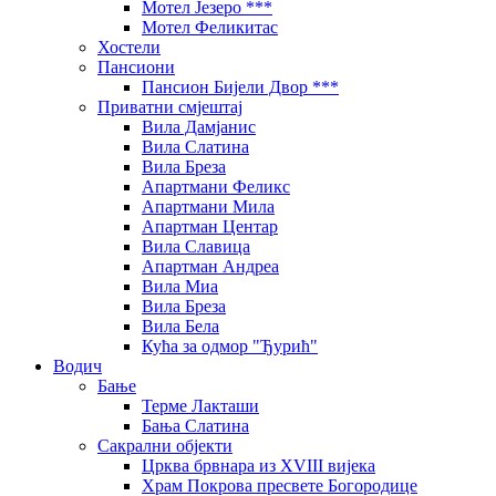
Мотел Језеро ***
Мотел Феликитас
Хостели
Пансиони
Пансион Бијели Двор ***
Приватни смјештај
Вила Дамјанис
Вила Слатина
Вила Бреза
Апартмани Феликс
Апартмани Мила
Апартман Центар
Вила Славица
Апартман Андреа
Вила Миа
Вила Бреза
Вила Бела
Кућа за одмор "Ђурић"
Водич
Бање
Терме Лакташи
Бања Слатина
Сакрални објекти
Црква брвнара из XVIII вијека
Храм Покрова пресвете Богородице