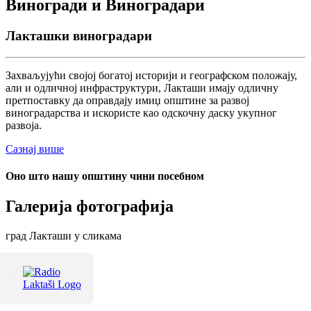
Виногради и Виноградари
Лакташки виноградари
Захваљујући својој богатој историји и географском положају,
али и одличној инфраструктури, Лакташи имају одличну
претпоставку да оправдају имиџ општине за развој
виноградарства и искористе као одскочну даску укупног
развоја.
Сазнај више
Оно што нашу општину чини посебном
Галерија фотографија
град Лакташи у сликама
Терме Лакташи