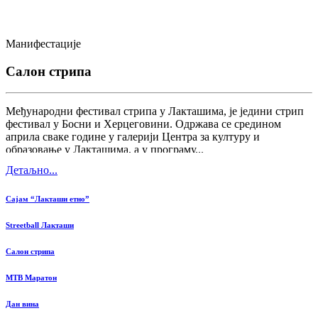
Манифестације
Салон стрипа
Међународни фестивал стрипа у Лакташима, је једини стрип
фестивал у Босни и Херцеговини. Одржава се средином
априла сваке године у галерији Центра за културу и
образовање у Лакташима, а у програму...
Детаљно...
Сајам “Лакташи етно”
Streetball Лакташи
Салон стрипа
MTB Маратон
Дан вина