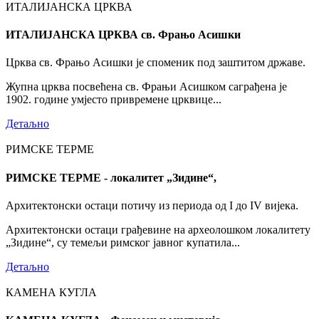
ИТАЛИЈАНСКА ЦРКВА
ИТАЛИЈАНСКА ЦРКВА св. Фрањо Асишки
Црква св. Фрањо Асишки је споменик под заштитом државе.
Жупна црква посвећена св. Фрањи Асишком саграђена је
1902. године умјесто привремене црквице...
Детаљно
РИМСКЕ ТЕРМЕ
РИМСКЕ ТЕРМЕ - локалитет „Зидине“,
Архитектонски остаци потичу из периода од I до IV вијека.
Архитектонски остаци грађевине на археолошком локалитету
„Зидине“, су темељи римског јавног купатила...
Детаљно
КАМЕНА КУГЛА