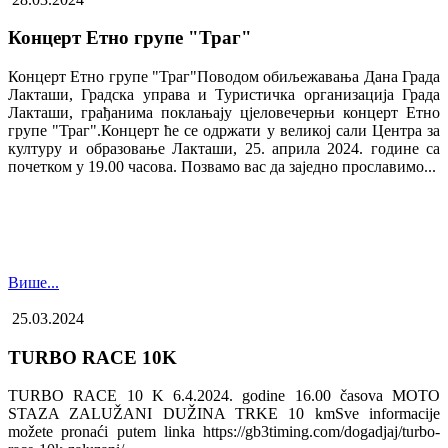
Концерт Етно групе "Траг"
Концерт Етно групе "Траг"Поводом обиљежавања Дана Града
Лакташи, Градска управа и Туристичка организација Града
Лакташи, грађанима поклањају цјеловечерњи концерт Етно
групе "Траг".Концерт ће се одржати у великој сали Центра за
културу и образовање Лакташи, 25. априла 2024. године са
почетком у 19.00 часова. Позвамо вас да заједно прославимо...
Више...
25.03.2024
TURBO RACE 10K
TURBO RACE 10 K 6.4.2024. godine 16.00 časova MOTO
STAZA ZALUŽANI DUŽINA TRKE 10 kmSve informacije
možete pronaći putem linka https://gb3timing.com/dogadjaj/turbo-