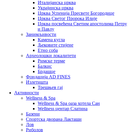
Италијанска црква
Украјинска црква
Црква Успенија Пресвете Богородице
Црква Светог Пророка Илије
Црква посвећена Светим апостолима Петру
и Павлу
Занимљивости
Камена кугла
Љековите стијене
Етно соба
Археолошки локалитети
Римске терме
Балкис
Брдашце
Фондација AD FINES
Излетишта
Трешњев гај
Активности
Wellness & Spa
Wellness & Spa оаза хотела Сан
Wellness центар Слатина
Базени
Спортска дворана Лакташи
Лов
Риболов