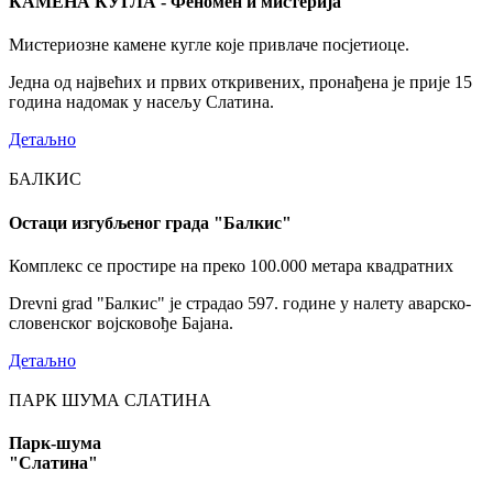
КАМЕНА КУГЛА - Феномен и мистерија
Мистериозне камене кугле које привлаче посјетиоце.
Једна од највећих и првих откривених, пронађена је прије 15
година надомак у насељу Слатина.
Детаљно
БАЛКИС
Остаци изгубљеног града "Балкис"
Комплекс се простире на преко 100.000 метара квадратних
Drevni grad "Балкис" је страдао 597. године у налету аварско-
словенског војсковође Бајана.
Детаљно
ПАРК ШУМА СЛАТИНА
Парк-шума
"Слатина"