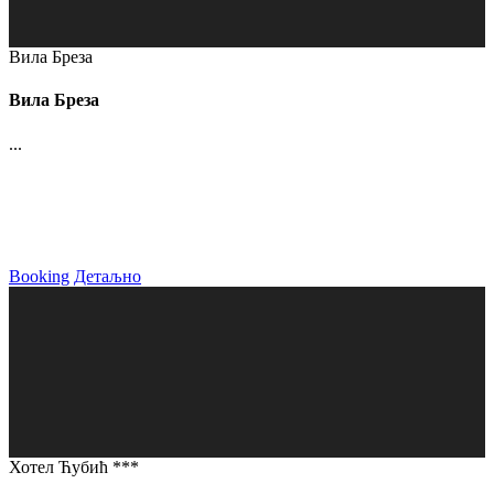
Вила Бреза
Вила Бреза
...
Booking
Детаљно
Хотел Ћубић ***