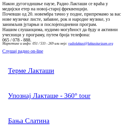
Након дугогодишње паузе, Радио Лакташи се враћа у
медијски етер на новој-старој фреквенцији.
Почевши од 20. новембра тачно у подне, припремамо за вас
нове музичке листе, забавне, рок и народне музике, уз
занимљив јутарњи и послојеподневни програм.
Нашим слушаоцима, нудимо могућност да буду и активни
учесници у програму, путем броја телефона:
065 / 078 - 888.
Маркетинг и инфо: 051 / 533 - 269 или мејл:
radiolaktasi@laktasiturizam.org
Слушај радио on-line
Терме Лакташи
Упознај Лакташе - 360° tour
Бања Слатина