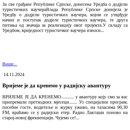
За све грађане Републике Српске, донесена Уредба о додјели
туристичких ваучера​Влада Републике Српске донијела је
Уредбу о додјели туристичких ваучера, којом се утврђује
начин и поступак додјеле туристичких ваучера, те друга
питања од значаја за реализацију овог пројекта.У складу са
Уредбом, вриједност туристичког ваучера износи...
Више...
14.11.2024
Вријеме је да кренемо у радијску авантуру
ВРИЈЕМЕ ЈЕ ДА КРЕНЕМО........... у авантуру коју смо за вас
припремали претходних мјесеци....... Уз специјални програм,
посебне госте, водитеље и журку уживо, на таласима 90,30
FM, враћамо се у радијски етер. Радио Лакташи поново на
старој-новој фреквенцији. Чујемо се!...