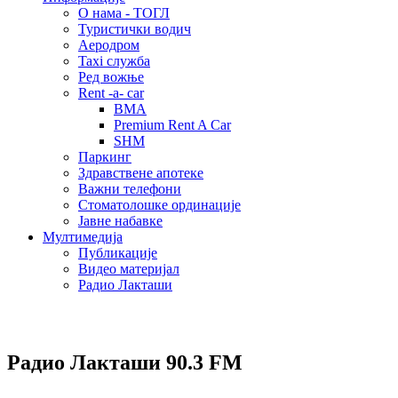
О нама - ТОГЛ
Туристички водич
Аеродром
Taxi служба
Ред вожње
Rent -a- car
BMA
Premium Rent A Car
SHM
Паркинг
Здравствене апотеке
Важни телефони
Стоматолошке ординације
Јавне набавке
Мултимедија
Публикације
Видео материјал
Радио Лакташи
Радио Лакташи
90.3 FM