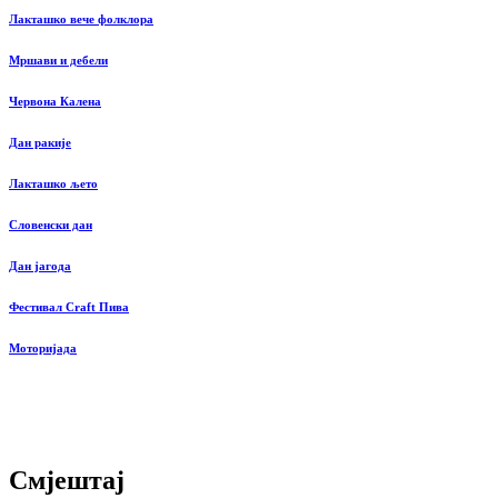
Лакташко вече фолклора
Мршави и дебели
Червона Калена
Дан ракије
Лакташко љето
Словенски дан
Дан јагода
Фестивал Craft Пива
Моторијада
Смјештај