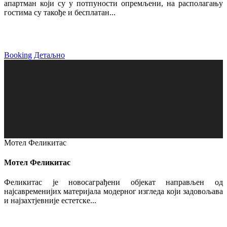
апартман који су у потпуности опремљени, на располагању
гостима су такође и бесплатан...
Booking
Детаљно
Мотел Феликитас
Мотел Феликитас
Феликитас је новосаграђени објекат направљен од
најсавременијих материјала модерног изгледа који задовољава
и најзахтјевније естетске...