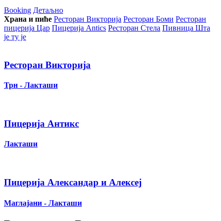
Booking
Детаљно
Храна и пиће
Ресторан Викторија
Ресторан Боми
Ресторан
пицерија Цар
Пицерија Аntics
Ресторан Стела
Пивница Шта
је ту је
Ресторан Викторија
Трн - Лакташи
Пицерија Антикс
Лакташи
Пицерија Александар и Алексеј
Маглајани - Лакташи