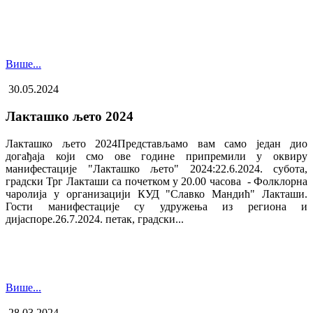
Више...
30.05.2024
Лакташко љето 2024
Лакташко љето 2024Представљамо вам само један дио
догађаја који смо ове године припремили у оквиру
манифестације "Лакташко љето" 2024:22.6.2024. субота,
градски Трг Лакташи са почетком у 20.00 часова - Фолклорна
чаролија у организацији КУД "Славко Мандић" Лакташи.
Гости манифестације су удружења из региона и
дијаспоре.26.7.2024. петак, градски...
Више...
28.03.2024