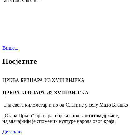
race-10k-zaluzani/...
Више...
Посјетите
ЦРКВА БРВНАРА ИЗ XVIII ВИЈЕКА
ЦРКВА БРВНАРА ИЗ XVIII ВИЈЕКА
...на свега километар и по од Слатине у селу Мало Блашко
„Стара Црква“ брвнара, објекат под заштитом државе,
најзначајнији је споменик културе народа овог краја.
Детаљно