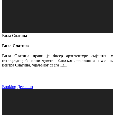
Вила Слатина
Вила Слатина
Вила Слатина прави је бисер архитектуре смјештен у
непосредној близини чувеног бањског љечилишта и wellnes
центра Слатина, удаљеног свега 13...
Booking
Детаљно