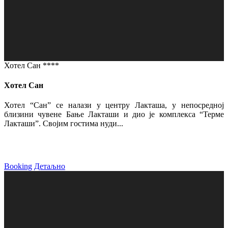
Хотел Сан ****
Хотел Сан
Хотел “Сан” се налази у центру Лакташа, у непосредној
близини чувене Бање Лакташи и дио је комплекса “Терме
Лакташи”. Својим гостима нуди...
Booking
Детаљно