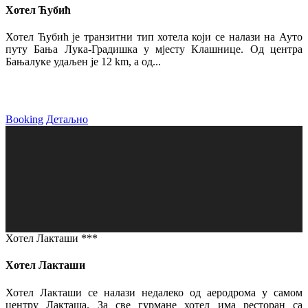
Хотел Ћубић
Хотел Ћубић је транзитни тип хотела који се налази на Ауто
путу Бања Лука-Градишка у мјесту Клашнице. Од центра
Бањалуке удаљен је 12 km, а од...
Booking
Детаљно
Хотел Лакташи ***
Хотел Лакташи
Хотел Лакташи се налази недалеко од аеродрома у самом
центру Лакташа. За све гурмане хотел има ресторан са