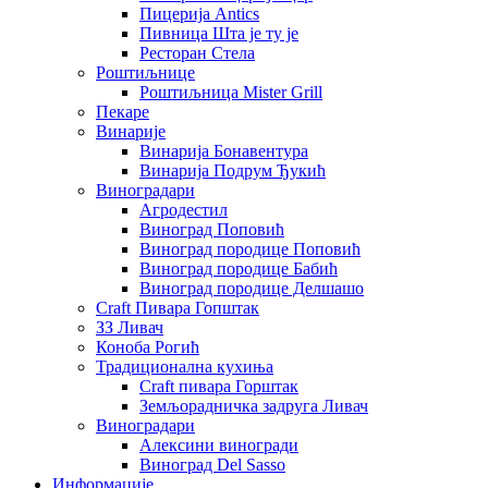
Пицерија Аntics
Пивница Шта је ту је
Ресторан Стела
Роштиљнице
Роштиљница Mister Grill
Пекаре
Винарије
Винарија Бонавентура
Винарија Подрум Ђукић
Виноградари
Агродестил
Виноград Поповић
Виноград породице Поповић
Виноград породице Бабић
Виноград породице Делшашо
Craft Пивара Гопштак
ЗЗ Ливач
Коноба Рогић
Традиционална кухиња
Craft пивара Горштак
Земљорадничка задруга Ливач
Виноградари
Алексини виногради
Виноград Del Sasso
Информације