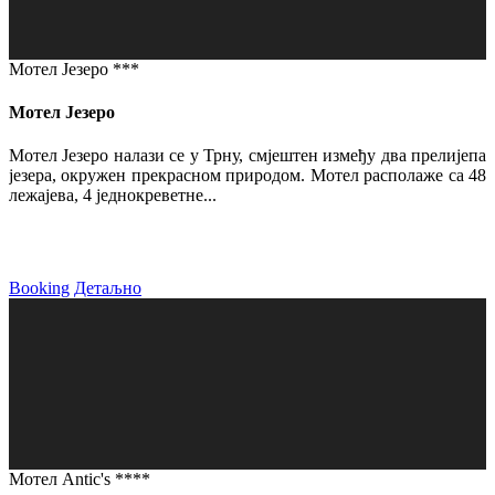
Мотел Језеро ***
Мотел Језеро
Мотел Језеро налази се у Трну, смјештен између два прелијепа
језера, окружен прекрасном природом. Мотел располаже са 48
лежајева, 4 једнокреветне...
Booking
Детаљно
Мотел Antic's ****