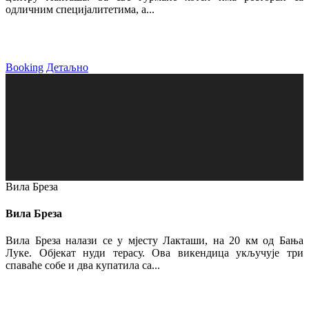
одличним специјалитетима, а...
Booking
Детаљно
Вила Бреза
Вила Бреза
Вила Бреза налази се у мјесту Лакташи, на 20 км од Бања
Луке. Објекат нуди терасу. Ова викендица укључује три
спаваће собе и два купатила са...