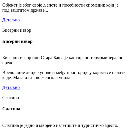
Објекат је због своје љепоте и посебности споменик који је
под заштитом државе...
Детаљно
Бисерни извор
Бисерни извор
Бисерни извор или Стара Бања је каптирано термоминерално
врело.
Врело чине двије куполе и међу-просторије у којима се налазе
каде. Мала или тзв. женска купола...
Детаљно
Слатина
Слатина
Слатина је једно издвојено излетиште и туристичко мјесто.