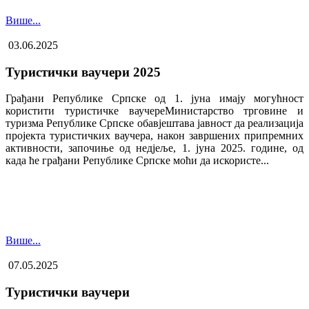
Више...
03.06.2025
Туристички ваучери 2025
Грађани Републике Српске од 1. јуна имају могућност
користити туристичке ваучере​Министарство трговине и
туризма Републике Српске обавјештава јавност да реализација
пројекта туристичких ваучера, након завршених припремних
активности, започиње од недјеље, 1. јуна 2025. године, од
када ће грађани Републике Српске моћи да искористе...
Више...
07.05.2025
Туристички ваучери