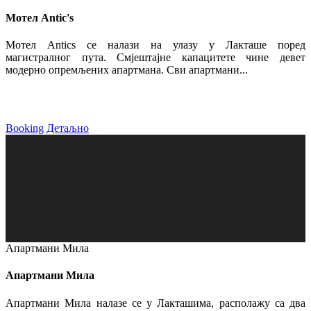
Мотел Antic's
Мотел Antics се налази на улазу у Лакташе поред
магистралног пута. Смјештајне капацитете чине девет
модерно опремљених апартмана. Сви апартмани...
Booking
Детаљно
Апартмани Мила
Апартмани Мила
Апартмани Мила налазе се у Лакташима, располажу са два