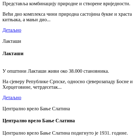
Представља комбинацију природне и створене вриједности.
Већи дио комплекса чини природна састојина букве и храста
китњака, а мањи дио...
Детаљно
Лакташи
Лакташи
У општини Лакташи живи око 38.000 становника.
На сјеверу Републике Српске, односно сјеверозападу Босне и
Херцеговине, четрдесетак...
Детаљно
Централно врело Бање Слатина
Централно врело Бање Слатина
Централно врело Бање Слатина подигнуто је 1931. године.