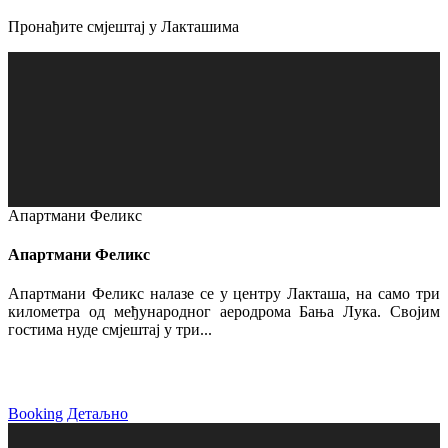
Пронађите смјештај у Лакташима
Апартмани Феликс
Апартмани Феликс
Апартмани Феликс налазе се у центру Лакташа, на само три
километра од међународног аеродрома Бања Лука. Својим
гостима нуде смјештај у три...
Booking
Детаљно