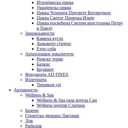
Италијанска црква
Украјинска црква
Црква Успенија Пресвете Богородице
Црква Светог Пророка Илије
Црква посвећена Светим апостолима Петру
и Павлу
Занимљивости
Камена кугла
Љековите стијене
Етно соба
Археолошки локалитети
Римске терме
Балкис
Брдашце
Фондација AD FINES
Излетишта
Трешњев гај
Активности
Wellness & Spa
Wellness & Spa оаза хотела Сан
Wellness центар Слатина
Базени
Спортска дворана Лакташи
Лов
Риболов