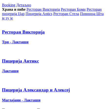
Booking
Детаљно
Храна и пиће
Ресторан Викторија
Ресторан Боми
Ресторан
пицерија Цар
Пицерија Аntics
Ресторан Стела
Пивница Шта
је ту је
Ресторан Викторија
Трн - Лакташи
Пицерија Антикс
Лакташи
Пицерија Александар и Алексеј
Маглајани - Лакташи