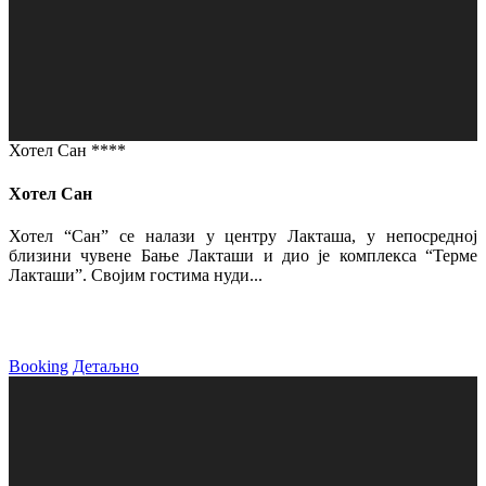
Хотел Сан ****
Хотел Сан
Хотел “Сан” се налази у центру Лакташа, у непосредној
близини чувене Бање Лакташи и дио је комплекса “Терме
Лакташи”. Својим гостима нуди...
Booking
Детаљно