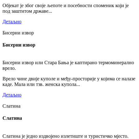
Објекат је због своје љепоте и посебности споменик који је
под заштитом државе...
Детаљно
Бисерни извор
Бисерни извор
Бисерни извор или Стара Бања је каптирано термоминерално
врело.
Врело чине двије куполе и међу-просторије у којима се налазе
каде. Мала или тзв. женска купола...
Детаљно
Слатина
Слатина
Слатина је једно издвојено излетиште и туристичко мјесто.