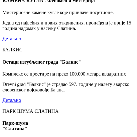
КАМЕНА КУГЛА - Феномен и мистерија
Мистериозне камене кугле које привлаче посјетиоце.
Једна од највећих и првих откривених, пронађена је прије 15
година надомак у насељу Слатина.
Детаљно
БАЛКИС
Остаци изгубљеног града "Балкис"
Комплекс се простире на преко 100.000 метара квадратних
Drevni grad "Балкис" је страдао 597. године у налету аварско-
словенског војсковође Бајана.
Детаљно
ПАРК ШУМА СЛАТИНА
Парк-шума
"Слатина"