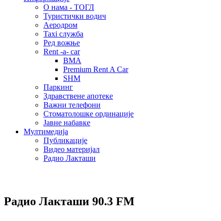
О нама - ТОГЛ
Туристички водич
Аеродром
Taxi служба
Ред вожње
Rent -a- car
BMA
Premium Rent A Car
SHM
Паркинг
Здравствене апотеке
Важни телефони
Стоматолошке ординације
Јавне набавке
Мултимедија
Публикације
Видео материјал
Радио Лакташи
Радио Лакташи
90.3 FM