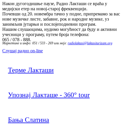
Након дугогодишње паузе, Радио Лакташи се враћа у
медијски етер на новој-старој фреквенцији.
Почевши од 20. новембра тачно у подне, припремамо за вас
нове музичке листе, забавне, рок и народне музике, уз
занимљив јутарњи и послојеподневни програм.
Нашим слушаоцима, нудимо могућност да буду и активни
учесници у програму, путем броја телефона:
065 / 078 - 888.
Маркетинг и инфо: 051 / 533 - 269 или мејл:
radiolaktasi@laktasiturizam.org
Слушај радио on-line
Терме Лакташи
Упознај Лакташе - 360° tour
Бања Слатина