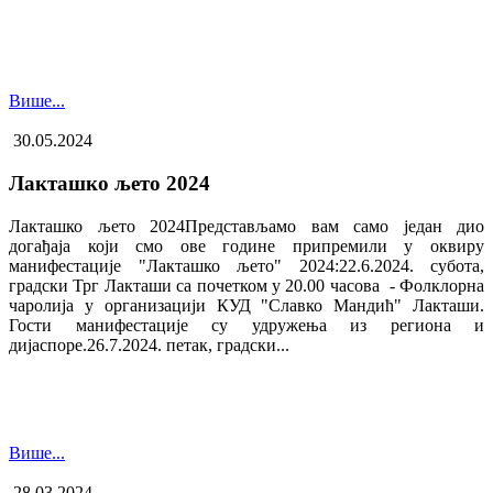
Више...
30.05.2024
Лакташко љето 2024
Лакташко љето 2024Представљамо вам само један дио
догађаја који смо ове године припремили у оквиру
манифестације "Лакташко љето" 2024:22.6.2024. субота,
градски Трг Лакташи са почетком у 20.00 часова - Фолклорна
чаролија у организацији КУД "Славко Мандић" Лакташи.
Гости манифестације су удружења из региона и
дијаспоре.26.7.2024. петак, градски...
Више...
28.03.2024