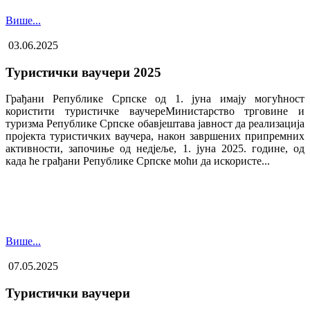
Више...
03.06.2025
Туристички ваучери 2025
Грађани Републике Српске од 1. јуна имају могућност
користити туристичке ваучере​Министарство трговине и
туризма Републике Српске обавјештава јавност да реализација
пројекта туристичких ваучера, након завршених припремних
активности, започиње од недјеље, 1. јуна 2025. године, од
када ће грађани Републике Српске моћи да искористе...
Више...
07.05.2025
Туристички ваучери