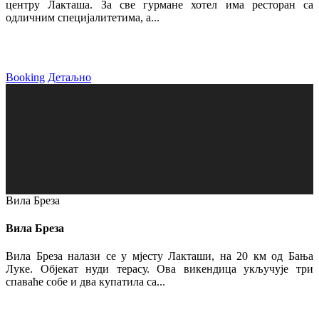
центру Лакташа. За све гурмане хотел има ресторан са
одличним специјалитетима, а...
Booking
Детаљно
Вила Бреза
Вила Бреза
Вила Бреза налази се у мјесту Лакташи, на 20 км од Бања
Луке. Објекат нуди терасу. Ова викендица укључује три
спаваће собе и два купатила са...