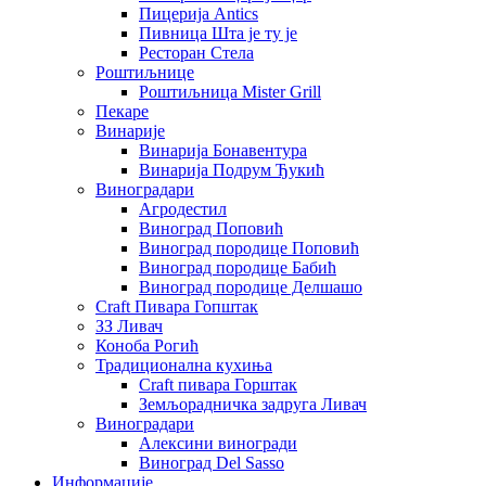
Пицерија Аntics
Пивница Шта је ту је
Ресторан Стела
Роштиљнице
Роштиљница Mister Grill
Пекаре
Винарије
Винарија Бонавентура
Винарија Подрум Ђукић
Виноградари
Агродестил
Виноград Поповић
Виноград породице Поповић
Виноград породице Бабић
Виноград породице Делшашо
Craft Пивара Гопштак
ЗЗ Ливач
Коноба Рогић
Традиционална кухиња
Craft пивара Горштак
Земљорадничка задруга Ливач
Виноградари
Алексини виногради
Виноград Del Sasso
Информације