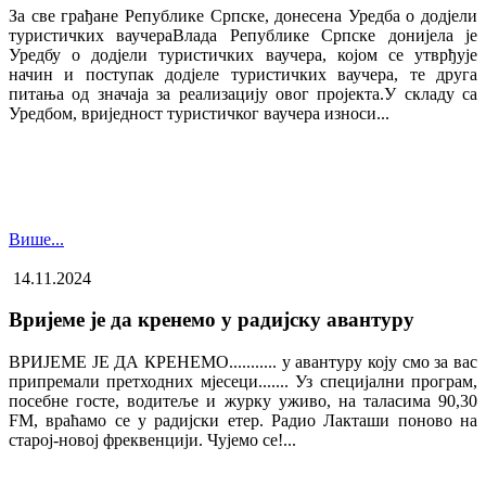
За све грађане Републике Српске, донесена Уредба о додјели
туристичких ваучера​Влада Републике Српске донијела је
Уредбу о додјели туристичких ваучера, којом се утврђује
начин и поступак додјеле туристичких ваучера, те друга
питања од значаја за реализацију овог пројекта.У складу са
Уредбом, вриједност туристичког ваучера износи...
Више...
14.11.2024
Вријеме је да кренемо у радијску авантуру
ВРИЈЕМЕ ЈЕ ДА КРЕНЕМО........... у авантуру коју смо за вас
припремали претходних мјесеци....... Уз специјални програм,
посебне госте, водитеље и журку уживо, на таласима 90,30
FM, враћамо се у радијски етер. Радио Лакташи поново на
старој-новој фреквенцији. Чујемо се!...