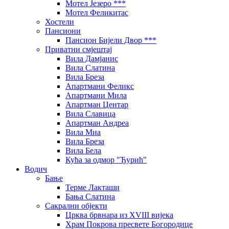
Мотел Језеро ***
Мотел Феликитас
Хостели
Пансиони
Пансион Бијели Двор ***
Приватни смјештај
Вила Дамјанис
Вила Слатина
Вила Бреза
Апартмани Феликс
Апартмани Мила
Апартман Центар
Вила Славица
Апартман Андреа
Вила Миа
Вила Бреза
Вила Бела
Кућа за одмор "Ђурић"
Водич
Бање
Терме Лакташи
Бања Слатина
Сакрални објекти
Црква брвнара из XVIII вијека
Храм Покрова пресвете Богородице