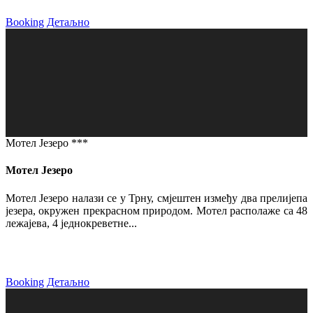
Booking
Детаљно
Мотел Језеро ***
Мотел Језеро
Мотел Језеро налази се у Трну, смјештен између два прелијепа
језера, окружен прекрасном природом. Мотел располаже са 48
лежајева, 4 једнокреветне...
Booking
Детаљно