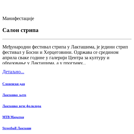
Манифестације
Салон стрипа
Међународни фестивал стрипа у Лакташима, је једини стрип
фестивал у Босни и Херцеговини. Одржава се средином
априла сваке године у галерији Центра за културу и
образовање у Лакташима, а у програму...
Детаљно...
Словенски дан
Лакташко љето
Лакташко вече фолклора
MTB Маратон
Streetball Лакташи