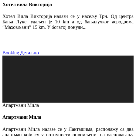
Хотел вила Викторија
Хотел Вила Викторија налази се у насељу Трн. Од центра
Бања Луке, удаљен је 10 km а од бањалучког аеродрома
“Маховљани” 15 km. У богатој понуди...
Booking
Детаљно
Апартмани Мила
Апартмани Мила
Апартмани Мила налазе се у Лакташима, располажу са два
апартман који су у потпуности опремљени, на располагању