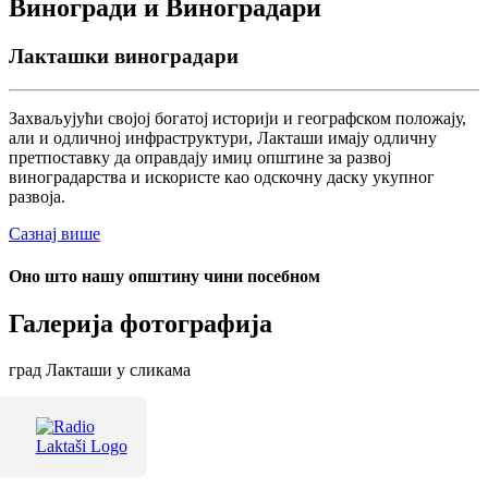
Виногради и Виноградари
Лакташки виноградари
Захваљујући својој богатој историји и географском положају,
али и одличној инфраструктури, Лакташи имају одличну
претпоставку да оправдају имиџ општине за развој
виноградарства и искористе као одскочну даску укупног
развоја.
Сазнај више
Оно што нашу општину чини посебном
Галерија фотографија
град Лакташи у сликама
Терме Лакташи