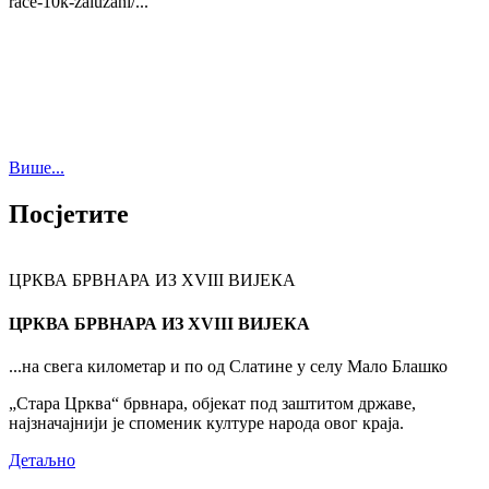
race-10k-zaluzani/...
Више...
Посјетите
ЦРКВА БРВНАРА ИЗ XVIII ВИЈЕКА
ЦРКВА БРВНАРА ИЗ XVIII ВИЈЕКА
...на свега километар и по од Слатине у селу Мало Блашко
„Стара Црква“ брвнара, објекат под заштитом државе,
најзначајнији је споменик културе народа овог краја.
Детаљно