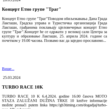
Концерт Етно групе "Траг"
Концерт Етно групе "Траг"Поводом обиљежавања Дана Града
Лакташи, Градска управа и Туристичка организација Града
Лакташи, грађанима поклањају цјеловечерњи концерт Етно
групе "Траг".Концерт ће се одржати у великој сали Центра за
културу и образовање Лакташи, 25. априла 2024. године са
почетком у 19.00 часова. Позвамо вас да заједно прославимо...
Више...
25.03.2024
TURBO RACE 10K
TURBO RACE 10 K 6.4.2024. godine 16.00 časova MOTO
STAZA ZALUŽANI DUŽINA TRKE 10 kmSve informacije
možete pronaći putem linka https://gb3timing.com/dogadjaj/turbo-