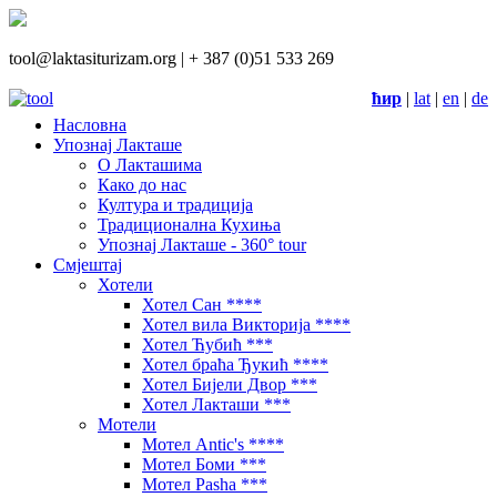
tool@laktasiturizam.org |
+ 387 (0)51 533 269
ћир
|
lat
|
en
|
de
Насловна
Упознај Лакташе
О Лакташима
Како до нас
Култура и традиција
Традиционална Кухиња
Упознај Лакташе - 360° tour
Смјештај
Хотели
Хотел Сан ****
Хотел вила Викторија ****
Хотел Ћубић ***
Хотел браћа Ђукић ****
Хотел Бијели Двор ***
Хотел Лакташи ***
Мотели
Мотел Antic's ****
Мотел Боми ***
Мотел Pasha ***