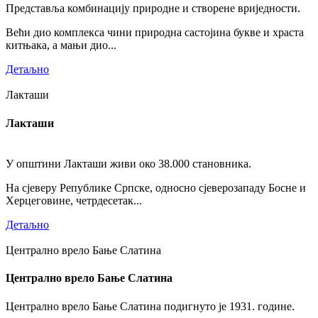
Представља комбинацију природне и створене вриједности.
Већи дио комплекса чини природна састојина букве и храста
китњака, а мањи дио...
Детаљно
Лакташи
Лакташи
У општини Лакташи живи око 38.000 становника.
На сјеверу Републике Српске, односно сјеверозападу Босне и
Херцеговине, четрдесетак...
Детаљно
Централно врело Бање Слатина
Централно врело Бање Слатина
Централно врело Бање Слатина подигнуто је 1931. године.