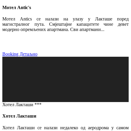
Мотел Antic's
Мотел Antics се налази на улазу у Лакташе поред
магистралног пута. Смјештајне капацитете чине девет
модерно опремљених апартмана. Сви апартмани...
Booking
Детаљно
Хотел Лакташи ***
Хотел Лакташи
Хотел Лакташи се налази недалеко од аеродрома у самом