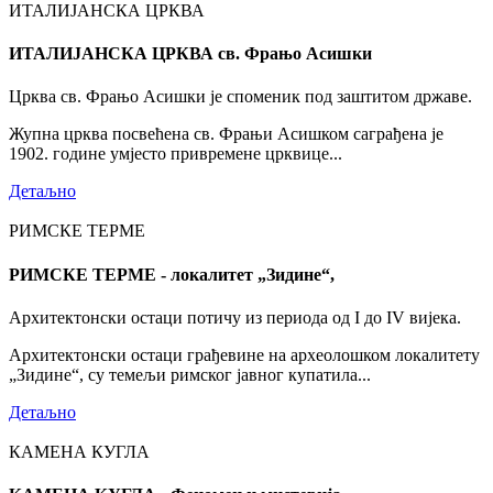
ИТАЛИЈАНСКА ЦРКВА
ИТАЛИЈАНСКА ЦРКВА св. Фрањо Асишки
Црква св. Фрањо Асишки је споменик под заштитом државе.
Жупна црква посвећена св. Фрањи Асишком саграђена је
1902. године умјесто привремене црквице...
Детаљно
РИМСКЕ ТЕРМЕ
РИМСКЕ ТЕРМЕ - локалитет „Зидине“,
Архитектонски остаци потичу из периода од I до IV вијека.
Архитектонски остаци грађевине на археолошком локалитету
„Зидине“, су темељи римског јавног купатила...
Детаљно
КАМЕНА КУГЛА