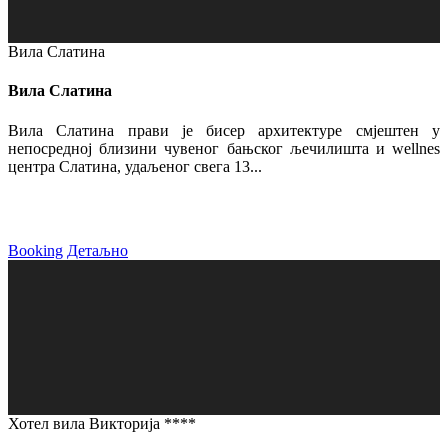
Вила Слатина
Вила Слатина
Вила Слатина прави је бисер архитектуре смјештен у
непосредној близини чувеног бањског љечилишта и wellnes
центра Слатина, удаљеног свега 13...
Booking
Детаљно
Хотел вила Викторија ****