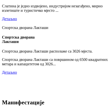
Слатина је једно издвојено, индустријом незагађено, мирно
излетиште и туристичко мјесто ...
Детаљно
Спортска дворана Лакташи
Спортска дворана
Лакташи
Спортска дворана Лакташи располаже са 3026 мјеста.
Спортска дворана Лакташи са површином од 6500 квадратних
метара и капацитетом од 3026...
Детаљно
Манифестације