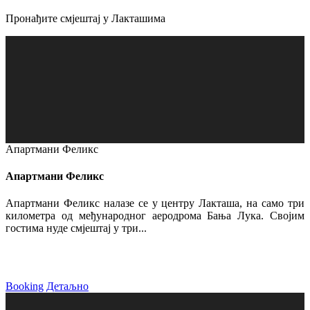
Пронађите смјештај у Лакташима
Апартмани Феликс
Апартмани Феликс
Апартмани Феликс налазе се у центру Лакташа, на само три
километра од међународног аеродрома Бања Лука. Својим
гостима нуде смјештај у три...
Booking
Детаљно