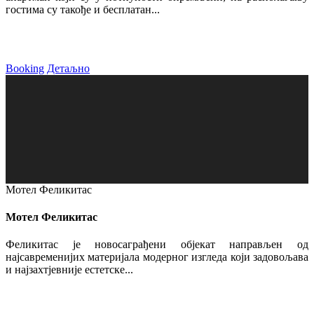
гостима су такође и бесплатан...
Booking
Детаљно
Мотел Феликитас
Мотел Феликитас
Феликитас је новосаграђени објекат направљен од
најсавременијих материјала модерног изгледа који задовољава
и најзахтјевније естетске...