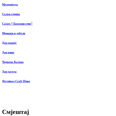
Моторијада
Салон стрипа
Сајам “Лакташи етно”
Мршави и дебели
Дан ракије
Дан вина
Червона Калена
Дан јагода
Фестивал Craft Пива
Смјештај