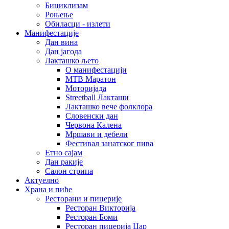
Бициклизам
Роњење
Обиласци - излети
Манифестације
Дан вина
Дан јагода
Лакташко љето
О манифестацији
MTB Маратон
Моторијада
Streetball Лакташи
Лакташко вече фолклора
Словенски дан
Червона Калена
Мршави и дебели
Фестивал занатског пива
Етно сајам
Дан ракије
Салон стрипа
Актуелно
Храна и пиће
Ресторани и пицерије
Ресторан Викторија
Ресторан Боми
Ресторан пицерија Цар