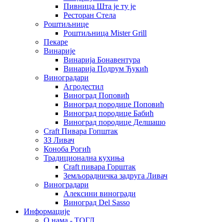
Пивница Шта је ту је
Ресторан Стела
Роштиљнице
Роштиљница Mister Grill
Пекаре
Винарије
Винарија Бонавентура
Винарија Подрум Ђукић
Виноградари
Агродестил
Виноград Поповић
Виноград породице Поповић
Виноград породице Бабић
Виноград породице Делшашо
Craft Пивара Гопштак
ЗЗ Ливач
Коноба Рогић
Традиционална кухиња
Craft пивара Горштак
Земљорадничка задруга Ливач
Виноградари
Алексини виногради
Виноград Del Sasso
Информације
О нама - ТОГЛ