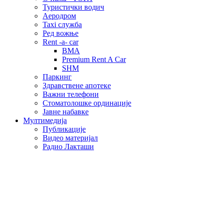
Туристички водич
Аеродром
Taxi служба
Ред вожње
Rent -a- car
BMA
Premium Rent A Car
SHM
Паркинг
Здравствене апотеке
Важни телефони
Стоматолошке ординације
Јавне набавке
Мултимедија
Публикације
Видео материјал
Радио Лакташи