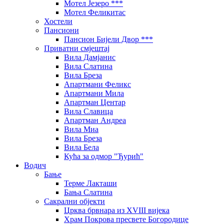
Мотел Језеро ***
Мотел Феликитас
Хостели
Пансиони
Пансион Бијели Двор ***
Приватни смјештај
Вила Дамјанис
Вила Слатина
Вила Бреза
Апартмани Феликс
Апартмани Мила
Апартман Центар
Вила Славица
Апартман Андреа
Вила Миа
Вила Бреза
Вила Бела
Кућа за одмор "Ђурић"
Водич
Бање
Терме Лакташи
Бања Слатина
Сакрални објекти
Црква брвнара из XVIII вијека
Храм Покрова пресвете Богородице