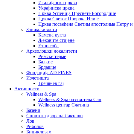
Италијанска црква
Украјинска црква
Црква Успенија Пресвете Богородице
Црква Светог Пророка Илије
Црква посвећена Светим апостолима Петру и
Занимљивости
Камена кугла
Љековите стијене
Етно соба
Археолошки локалитети
Римске терме
Балкис
Брдашце
Фондација AD FINES
Излетишта
Трешњев гај
Активности
Wellness & Spa
Wellness & Spa оаза хотела Сан
Wellness центар Слатина
Базени
Спортска дворана Лакташи
Лов
Риболов
Бициклизам