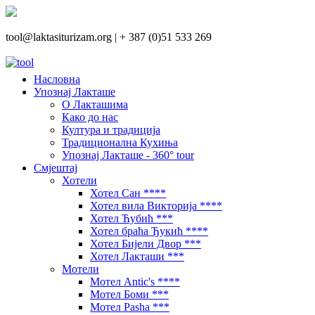
tool@laktasiturizam.org |
+ 387 (0)51 533 269
Насловна
Упознај Лакташе
О Лакташима
Како до нас
Култура и традиција
Традиционална Кухиња
Упознај Лакташе - 360° tour
Смјештај
Хотели
Хотел Сан ****
Хотел вила Викторија ****
Хотел Ћубић ***
Хотел браћа Ђукић ****
Хотел Бијели Двор ***
Хотел Лакташи ***
Мотели
Мотел Antic's ****
Мотел Боми ***
Мотел Pasha ***