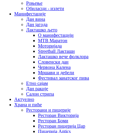
Роњење
Обиласци - излети
Манифестације
Дан вина
Дан јагода
Лакташко љето
О манифестацији
MTB Маратон
Моторијада
Streetball Лакташи
Лакташко вече фолклора
Словенски дан
Червона Калена
Мршави и дебели
Фестивал занатског пива
Етно сајам
Дан ракије
Салон стрипа
Актуелно
Храна и пиће
Ресторани и пицерије
Ресторан Викторија
Ресторан Боми
Ресторан пицерија Цар
Пицерија Аntics