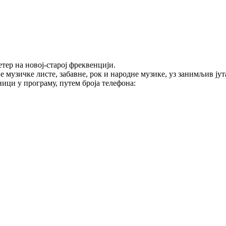
тер на новој-старој фреквенцији.
е музичке листе, забавне, рок и народне музике, уз занимљив ј
ици у програму, путем броја телефона: