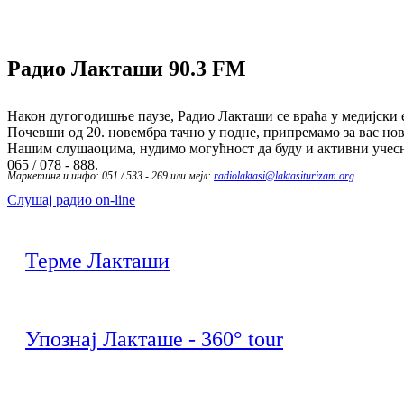
Радио Лакташи
90.3 FM
Након дугогодишње паузе, Радио Лакташи се враћа у медијски е
Почевши од 20. новембра тачно у подне, припремамо за вас нов
Нашим слушаоцима, нудимо могућност да буду и активни учесн
065 / 078 - 888.
Маркетинг и инфо: 051 / 533 - 269 или мејл:
radiolaktasi@laktasiturizam.org
Слушај радио on-line
Терме Лакташи
Упознај Лакташе - 360° tour