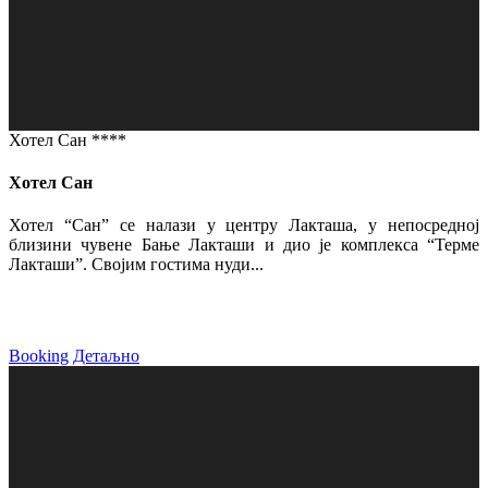
Хотел Сан ****
Хотел Сан
Хотел “Сан” се налази у центру Лакташа, у непосредној
близини чувене Бање Лакташи и дио је комплекса “Терме
Лакташи”. Својим гостима нуди...
Booking
Детаљно