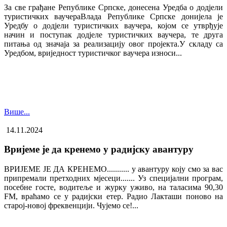
За све грађане Републике Српске, донесена Уредба о додјели
туристичких ваучера​Влада Републике Српске донијела је
Уредбу о додјели туристичких ваучера, којом се утврђује
начин и поступак додјеле туристичких ваучера, те друга
питања од значаја за реализацију овог пројекта.У складу са
Уредбом, вриједност туристичког ваучера износи...
Више...
14.11.2024
Вријеме је да кренемо у радијску авантуру
ВРИЈЕМЕ ЈЕ ДА КРЕНЕМО........... у авантуру коју смо за вас
припремали претходних мјесеци....... Уз специјални програм,
посебне госте, водитеље и журку уживо, на таласима 90,30
FM, враћамо се у радијски етер. Радио Лакташи поново на
старој-новој фреквенцији. Чујемо се!...