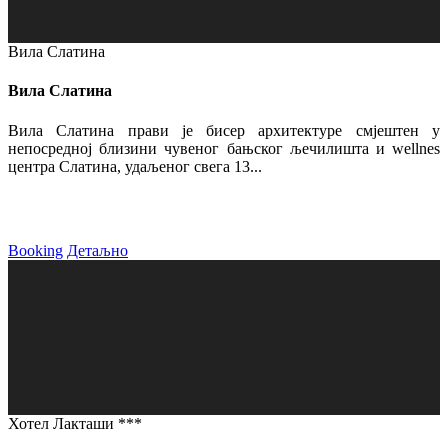
Вила Слатина
Вила Слатина
Вила Слатина прави је бисер архитектуре смјештен у
непосредној близини чувеног бањског љечилишта и wellnes
центра Слатина, удаљеног свега 13...
Booking
Детаљно
Хотел Лакташи ***