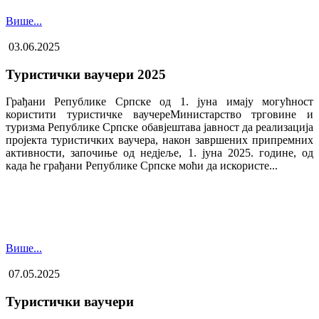
Више...
03.06.2025
Туристички ваучери 2025
Грађани Републике Српске од 1. јуна имају могућност
користити туристичке ваучере​Министарство трговине и
туризма Републике Српске обавјештава јавност да реализација
пројекта туристичких ваучера, након завршених припремних
активности, започиње од недјеље, 1. јуна 2025. године, од
када ће грађани Републике Српске моћи да искористе...
Више...
07.05.2025
Туристички ваучери