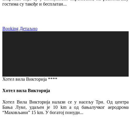
гостима су такође и бесплатан...
Booking
Детаљно
Хотел вила Викторија ****
Хотел вила Викторија
Хотел Вила Викторија налази се у насељу Трн. Од центра
Бања Луке, удаљен је 10 km а од бањалучког аеродрома
“Маховљани” 15 km. У богатој понуди...