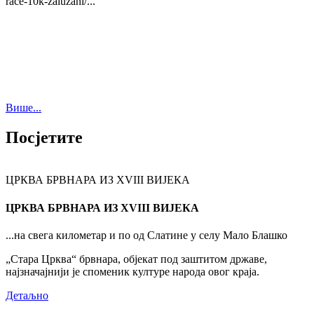
race-10k-zaluzani/...
Више...
Посјетите
ЦРКВА БРВНАРА ИЗ XVIII ВИЈЕКА
ЦРКВА БРВНАРА ИЗ XVIII ВИЈЕКА
...на свега километар и по од Слатине у селу Мало Блашко
„Стара Црква“ брвнара, објекат под заштитом државе,
најзначајнији је споменик културе народа овог краја.
Детаљно