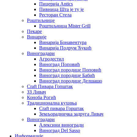
Пицерија Аntics
Пивница Шта је ту је
Ресторан Стела
Роштиљнице
Роштиљница Mister Grill
Пекаре
Винарије
Винарија Бонавентура
Винарија Подрум Ђукић
Виноградари
Агродестил
Виноград Поповић
Виноград породице Поповић
Виноград породице Бабић
Виноград породице Делшашо
Craft Пивара Гопштак
ЗЗ Ливач
Коноба Рогић
Традиционална кухиња
Craft пивара Горштак
Земљорадничка задруга Ливач
Виноградари
Алексини виногради
Виноград Del Sasso
Информације