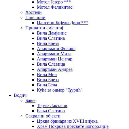
Мотел Језеро ***
Мотел Феликитас
Хостели
Пансиони
Пансион Бијели Двор ***
Приватни смјештај
Вила Дамјанис
Вила Слатина
Вила Бреза
Апартмани Феликс
Апартмани Мила
Апартман Центар
Вила Славица
Апартман Андреа
Вила Миа
Вила Бреза
Вила Бела
Кућа за одмор "Ђурић"
Водич
Бање
Терме Лакташи
Бања Слатина
Сакрални објекти
Црква брвнара из XVIII вијека
Храм Покрова пресвете Богородице