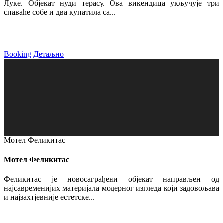
Луке. Објекат нуди терасу. Ова викендица укључује три
спаваће собе и два купатила са...
Booking
Детаљно
Мотел Феликитас
Мотел Феликитас
Феликитас је новосаграђени објекат направљен од
најсавременијих материјала модерног изгледа који задовољава
и најзахтјевније естетске...