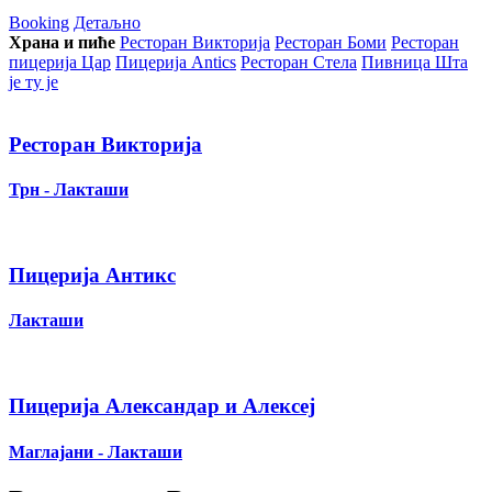
Booking
Детаљно
Храна и пиће
Ресторан Викторија
Ресторан Боми
Ресторан
пицерија Цар
Пицерија Аntics
Ресторан Стела
Пивница Шта
је ту је
Ресторан Викторија
Трн - Лакташи
Пицерија Антикс
Лакташи
Пицерија Александар и Алексеј
Маглајани - Лакташи