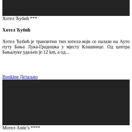
Хотел Ћубић ***
Хотел Ћубић
Хотел Ћубић је транзитни тип хотела који се налази на Ауто
путу Бања Лука-Градишка у мјесту Клашнице. Од центра
Бањалуке удаљен је 12 km, а од...
Booking
Детаљно
Мотел Antic's ****