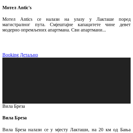
Мотел Antic's
Мотел Antics се налази на улазу у Лакташе поред
магистралног пута. Смјештајне капацитете чине девет
модерно опремљених апартмана. Сви апартмани...
Booking
Детаљно
Вила Бреза
Вила Бреза
Вила Бреза налази се у мјесту Лакташи, на 20 км од Бања