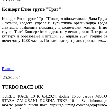
Концерт Етно групе "Траг"
Концерт Етно групе "Траг"Поводом обиљежавања Дана Града
Лакташи, Градска управа и Туристичка организација Града
Лакташи, грађанима поклањају цјеловечерњи концерт Етно
групе "Траг".Концерт ће се одржати у великој сали Центра за
културу и образовање Лакташи, 25. априла 2024. године са
почетком у 19.00 часова. Позвамо вас да заједно прославимо...
Више...
25.03.2024
TURBO RACE 10K
TURBO RACE 10 K 6.4.2024. godine 16.00 časova MOTO
STAZA ZALUŽANI DUŽINA TRKE 10 kmSve informacije
možete pronaći putem linka https://gb3timing.com/dogadjaj/turbo-