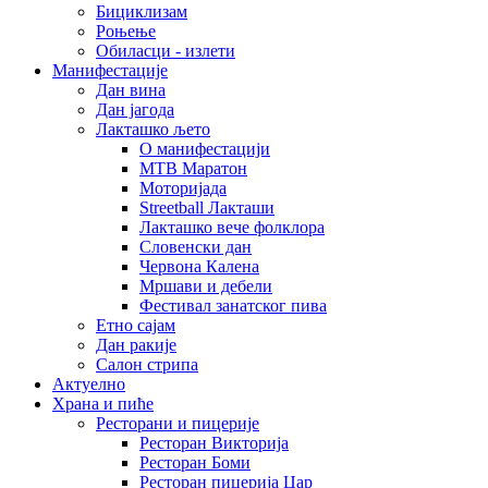
Бициклизам
Роњење
Обиласци - излети
Манифестације
Дан вина
Дан јагода
Лакташко љето
О манифестацији
MTB Маратон
Моторијада
Streetball Лакташи
Лакташко вече фолклора
Словенски дан
Червона Калена
Мршави и дебели
Фестивал занатског пива
Етно сајам
Дан ракије
Салон стрипа
Актуелно
Храна и пиће
Ресторани и пицерије
Ресторан Викторија
Ресторан Боми
Ресторан пицерија Цар