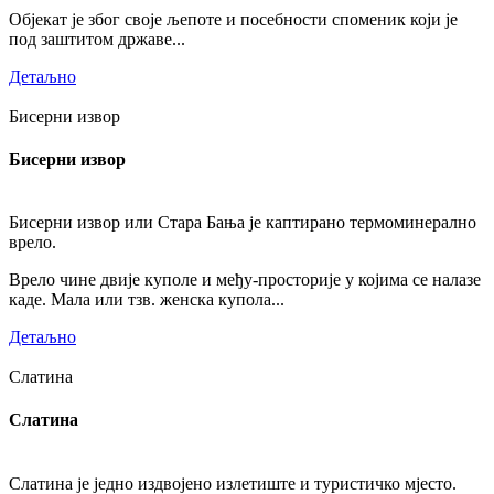
Објекат је због своје љепоте и посебности споменик који је
под заштитом државе...
Детаљно
Бисерни извор
Бисерни извор
Бисерни извор или Стара Бања је каптирано термоминерално
врело.
Врело чине двије куполе и међу-просторије у којима се налазе
каде. Мала или тзв. женска купола...
Детаљно
Слатина
Слатина
Слатина је једно издвојено излетиште и туристичко мјесто.