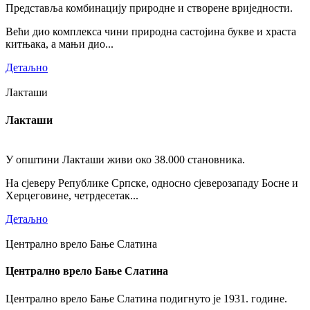
Представља комбинацију природне и створене вриједности.
Већи дио комплекса чини природна састојина букве и храста
китњака, а мањи дио...
Детаљно
Лакташи
Лакташи
У општини Лакташи живи око 38.000 становника.
На сјеверу Републике Српске, односно сјеверозападу Босне и
Херцеговине, четрдесетак...
Детаљно
Централно врело Бање Слатина
Централно врело Бање Слатина
Централно врело Бање Слатина подигнуто је 1931. године.