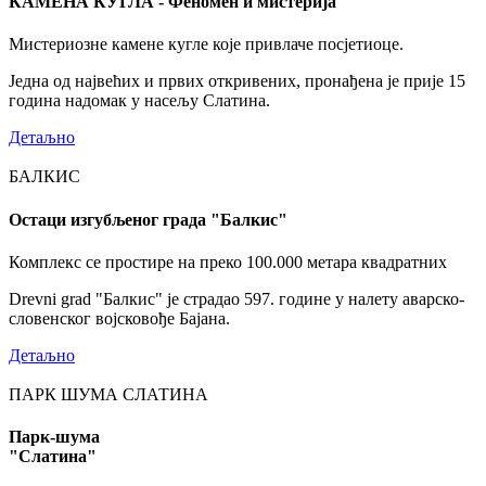
КАМЕНА КУГЛА - Феномен и мистерија
Мистериозне камене кугле које привлаче посјетиоце.
Једна од највећих и првих откривених, пронађена је прије 15
година надомак у насељу Слатина.
Детаљно
БАЛКИС
Остаци изгубљеног града "Балкис"
Комплекс се простире на преко 100.000 метара квадратних
Drevni grad "Балкис" је страдао 597. године у налету аварско-
словенског војсковође Бајана.
Детаљно
ПАРК ШУМА СЛАТИНА
Парк-шума
"Слатина"