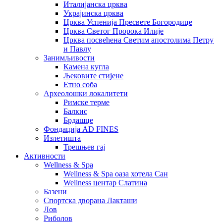
Италијанска црква
Украјинска црква
Црква Успенија Пресвете Богородице
Црква Светог Пророка Илије
Црква посвећена Светим апостолима Петру
и Павлу
Занимљивости
Камена кугла
Љековите стијене
Етно соба
Археолошки локалитети
Римске терме
Балкис
Брдашце
Фондација AD FINES
Излетишта
Трешњев гај
Активности
Wellness & Spa
Wellness & Spa оаза хотела Сан
Wellness центар Слатина
Базени
Спортска дворана Лакташи
Лов
Риболов