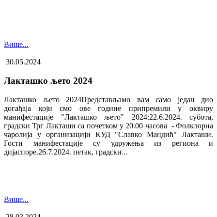
Више...
30.05.2024
Лакташко љето 2024
Лакташко љето 2024Представљамо вам само један дио
догађаја који смо ове године припремили у оквиру
манифестације "Лакташко љето" 2024:22.6.2024. субота,
градски Трг Лакташи са почетком у 20.00 часова - Фолклорна
чаролија у организацији КУД "Славко Мандић" Лакташи.
Гости манифестације су удружења из региона и
дијаспоре.26.7.2024. петак, градски...
Више...
28.03.2024