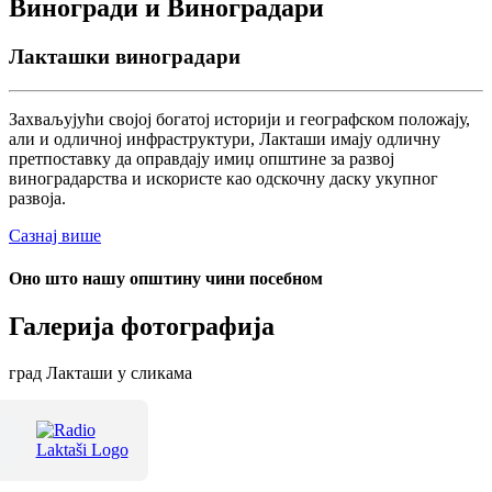
Виногради и Виноградари
Лакташки виноградари
Захваљујући својој богатој историји и географском положају,
али и одличној инфраструктури, Лакташи имају одличну
претпоставку да оправдају имиџ општине за развој
виноградарства и искористе као одскочну даску укупног
развоја.
Сазнај више
Оно што нашу општину чини посебном
Галерија фотографија
град Лакташи у сликама
Терме Лакташи