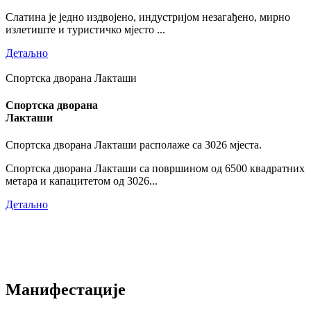
Слатина је једно издвојено, индустријом незагађено, мирно
излетиште и туристичко мјесто ...
Детаљно
Спортска дворана Лакташи
Спортска дворана
Лакташи
Спортска дворана Лакташи располаже са 3026 мјеста.
Спортска дворана Лакташи са површином од 6500 квадратних
метара и капацитетом од 3026...
Детаљно
Манифестације