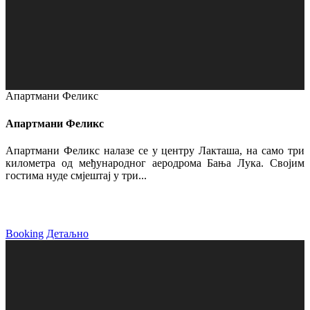
Апартмани Феликс
Апартмани Феликс
Апартмани Феликс налазе се у центру Лакташа, на само три
километра од међународног аеродрома Бања Лука. Својим
гостима нуде смјештај у три...
Booking
Детаљно