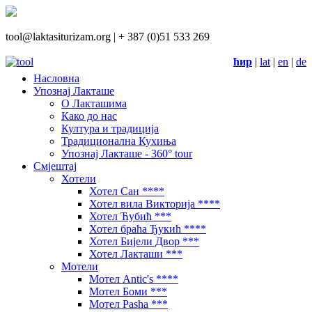
tool@laktasiturizam.org |
+ 387 (0)51 533 269
ћир
|
lat
|
en
|
de
Насловна
Упознај Лакташе
О Лакташима
Како до нас
Култура и традиција
Традиционална Кухиња
Упознај Лакташе - 360° tour
Смјештај
Хотели
Хотел Сан ****
Хотел вила Викторија ****
Хотел Ћубић ***
Хотел браћа Ђукић ****
Хотел Бијели Двор ***
Хотел Лакташи ***
Мотели
Мотел Antic's ****
Мотел Боми ***
Мотел Pasha ***