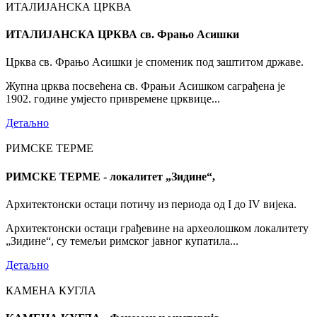
ИТАЛИЈАНСКА ЦРКВА
ИТАЛИЈАНСКА ЦРКВА св. Фрањо Асишки
Црква св. Фрањо Асишки је споменик под заштитом државе.
Жупна црква посвећена св. Фрањи Асишком саграђена је
1902. године умјесто привремене црквице...
Детаљно
РИМСКЕ ТЕРМЕ
РИМСКЕ ТЕРМЕ - локалитет „Зидине“,
Архитектонски остаци потичу из периода од I до IV вијека.
Архитектонски остаци грађевине на археолошком локалитету
„Зидине“, су темељи римског јавног купатила...
Детаљно
КАМЕНА КУГЛА