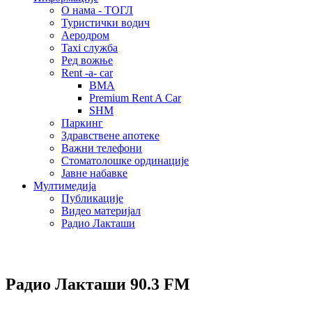
О нама - ТОГЛ
Туристички водич
Аеродром
Taxi служба
Ред вожње
Rent -a- car
BMA
Premium Rent A Car
SHM
Паркинг
Здравствене апотеке
Важни телефони
Стоматолошке ординације
Јавне набавке
Мултимедија
Публикације
Видео материјал
Радио Лакташи
Радио Лакташи
90.3 FM