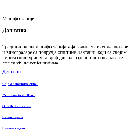
Манифестације
Дан вина
Традиционална манифестација која годинама окупља винаре
и виноградаре са подручја општине Лакташи, који са својим
винима конкуришу за вриједне награде и признања која се
додјељују најуспјешнијима....
Детаљно...
Сајам “Лакташи етно”
Фестивал Craft Пива
Streetball Лакташи
Салон стрипа
Словенски дан