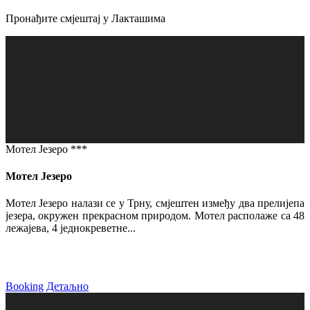
Пронађите смјештај у Лакташима
Мотел Језеро ***
Мотел Језеро
Мотел Језеро налази се у Трну, смјештен између два прелијепа
језера, окружен прекрасном природом. Мотел располаже са 48
лежајева, 4 једнокреветне...
Booking
Детаљно