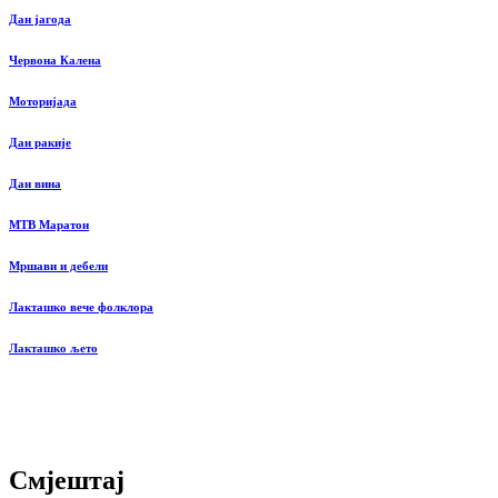
Дан јагода
Червона Калена
Моторијада
Дан ракије
Дан вина
MTB Маратон
Мршави и дебели
Лакташко вече фолклора
Лакташко љето
Смјештај