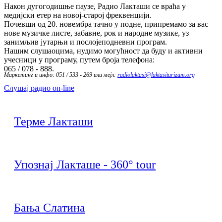
Након дугогодишње паузе, Радио Лакташи се враћа у
медијски етер на новој-старој фреквенцији.
Почевши од 20. новембра тачно у подне, припремамо за вас
нове музичке листе, забавне, рок и народне музике, уз
занимљив јутарњи и послојеподневни програм.
Нашим слушаоцима, нудимо могућност да буду и активни
учесници у програму, путем броја телефона:
065 / 078 - 888.
Маркетинг и инфо: 051 / 533 - 269 или мејл:
radiolaktasi@laktasiturizam.org
Слушај радио on-line
Терме Лакташи
Упознај Лакташе - 360° tour
Бања Слатина