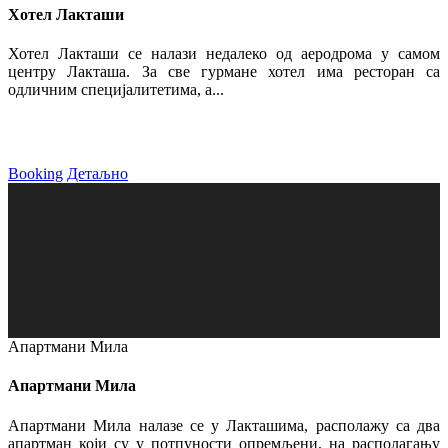
Хотел Лакташи
Хотел Лакташи се налази недалеко од аеродрома у самом
центру Лакташа. За све гурмане хотел има ресторан са
одличним специјалитетима, а...
Booking
Детаљно
Апартмани Мила
Апартмани Мила
Апартмани Мила налазе се у Лакташима, располажу са два
апартман који су у потпуности опремљени, на располагању