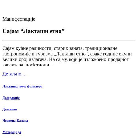
Манифестације
Сајам “Лакташи етно”
Сајам кућне радиности, старих заната, традиционалне
гастрономије и туризма „Лакташи етно“, сваке године окупи
велики број излагача. На сајму, који је изложбено-продајног
карактера, посјетиоци...
Детаљно...
Лакташко вече фолклора
Дан ракије
Дан вина
Червона Калена
Моторијада