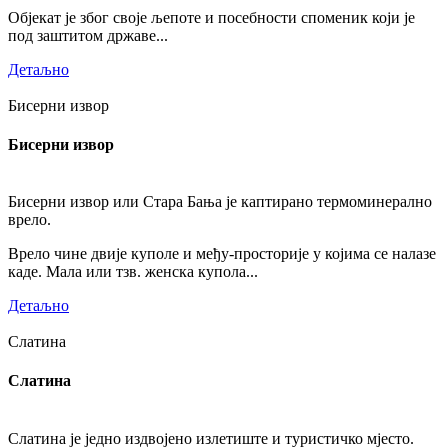
Објекат је због своје љепоте и посебности споменик који је
под заштитом државе...
Детаљно
Бисерни извор
Бисерни извор
Бисерни извор или Стара Бања је каптирано термоминерално
врело.
Врело чине двије куполе и међу-просторије у којима се налазе
каде. Мала или тзв. женска купола...
Детаљно
Слатина
Слатина
Слатина је једно издвојено излетиште и туристичко мјесто.