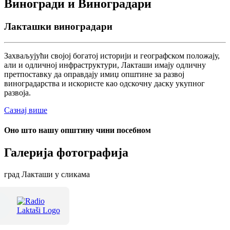
Виногради и Виноградари
Лакташки виноградари
Захваљујући својој богатој историји и географском положају,
али и одличној инфраструктури, Лакташи имају одличну
претпоставку да оправдају имиџ општине за развој
виноградарства и искористе као одскочну даску укупног
развоја.
Сазнај више
Оно што нашу општину чини посебном
Галерија фотографија
град Лакташи у сликама
Терме Лакташи