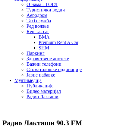
О нама - ТОГЛ
Туристички водич
Аеродром
Taxi служба
Ред вожње
Rent -a- car
BMA
Premium Rent A Car
SHM
Паркинг
Здравствене апотеке
Важни телефони
Стоматолошке ординације
Јавне набавке
Мултимедија
Публикације
Видео материјал
Радио Лакташи
Радио Лакташи
90.3 FM