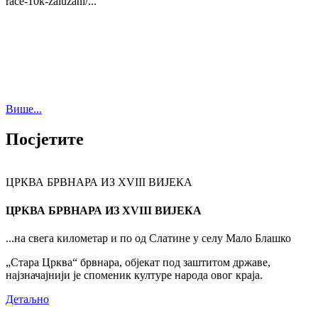
race-10k-zaluzani/...
Више...
Посјетите
ЦРКВА БРВНАРА ИЗ XVIII ВИЈЕКА
ЦРКВА БРВНАРА ИЗ XVIII ВИЈЕКА
...на свега километар и по од Слатине у селу Мало Блашко
„Стара Црква“ брвнара, објекат под заштитом државе,
најзначајнији је споменик културе народа овог краја.
Детаљно