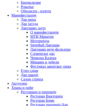
Бициклизам
Роњење
Обиласци - излети
Манифестације
Дан вина
Дан јагода
Лакташко љето
О манифестацији
MTB Маратон
Моторијада
Streetball Лакташи
Лакташко вече фолклора
Словенски дан
Червона Калена
Мршави и дебели
Фестивал занатског пива
Етно сајам
Дан ракије
Салон стрипа
Актуелно
Храна и пиће
Ресторани и пицерије
Ресторан Викторија
Ресторан Боми
Ресторан пицерија Цар