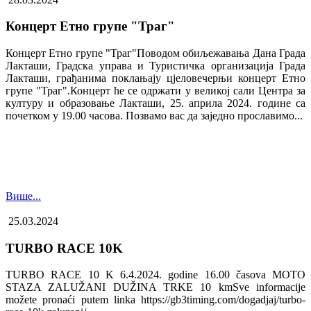
Концерт Етно групе "Траг"
Концерт Етно групе "Траг"Поводом обиљежавања Дана Града
Лакташи, Градска управа и Туристичка организација Града
Лакташи, грађанима поклањају цјеловечерњи концерт Етно
групе "Траг".Концерт ће се одржати у великој сали Центра за
културу и образовање Лакташи, 25. априла 2024. године са
почетком у 19.00 часова. Позвамо вас да заједно прославимо...
Више...
25.03.2024
TURBO RACE 10K
TURBO RACE 10 K 6.4.2024. godine 16.00 časova MOTO
STAZA ZALUŽANI DUŽINA TRKE 10 kmSve informacije
možete pronaći putem linka https://gb3timing.com/dogadjaj/turbo-