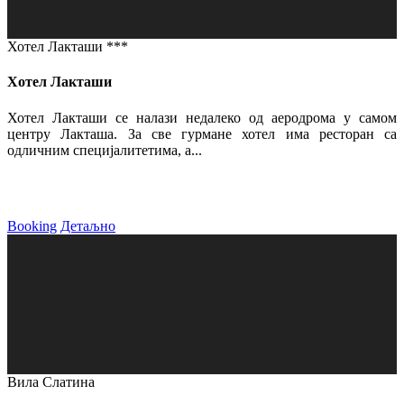
Хотел Лакташи ***
Хотел Лакташи
Хотел Лакташи се налази недалеко од аеродрома у самом
центру Лакташа. За све гурмане хотел има ресторан са
одличним специјалитетима, а...
Booking
Детаљно
Вила Слатина