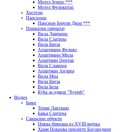
Мотел Језеро ***
Мотел Феликитас
Хостели
Пансиони
Пансион Бијели Двор ***
Приватни смјештај
Вила Дамјанис
Вила Слатина
Вила Бреза
Апартмани Феликс
Апартмани Мила
Апартман Центар
Вила Славица
Апартман Андреа
Вила Миа
Вила Бреза
Вила Бела
Кућа за одмор "Ђурић"
Водич
Бање
Терме Лакташи
Бања Слатина
Сакрални објекти
Црква брвнара из XVIII вијека
Храм Покрова пресвете Богородице