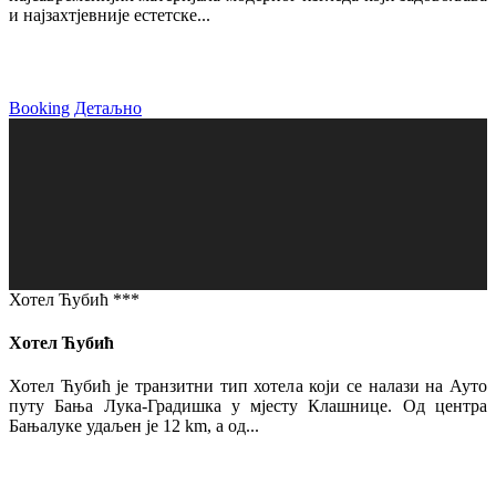
и најзахтјевније естетске...
Booking
Детаљно
Хотел Ћубић ***
Хотел Ћубић
Хотел Ћубић је транзитни тип хотела који се налази на Ауто
путу Бања Лука-Градишка у мјесту Клашнице. Од центра
Бањалуке удаљен је 12 km, а од...