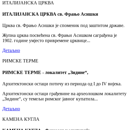
ИТАЛИЈАНСКА ЦРКВА
ИТАЛИЈАНСКА ЦРКВА св. Фрањо Асишки
Црква св. Фрањо Асишки је споменик под заштитом државе.
Жупна црква посвећена св. Фрањи Асишком саграђена је
1902. године умјесто привремене црквице...
Детаљно
РИМСКЕ ТЕРМЕ
РИМСКЕ ТЕРМЕ - локалитет „Зидине“,
Архитектонски остаци потичу из периода од I до IV вијека.
Архитектонски остаци грађевине на археолошком локалитету
„Зидине“, су темељи римског јавног купатила...
Детаљно
КАМЕНА КУГЛА