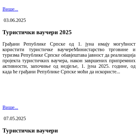
Више...
03.06.2025
Туристички ваучери 2025
Грађани Републике Српске од 1. јуна имају могућност
користити туристичке ваучере​Министарство трговине и
туризма Републике Српске обавјештава јавност да реализација
пројекта туристичких ваучера, након завршених припремних
активности, започиње од недјеље, 1. јуна 2025. године, од
када ће грађани Републике Српске моћи да искористе...
Више...
07.05.2025
Туристички ваучери