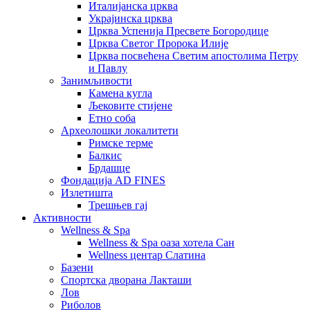
Италијанска црква
Украјинска црква
Црква Успенија Пресвете Богородице
Црква Светог Пророка Илије
Црква посвећена Светим апостолима Петру
и Павлу
Занимљивости
Камена кугла
Љековите стијене
Етно соба
Археолошки локалитети
Римске терме
Балкис
Брдашце
Фондација AD FINES
Излетишта
Трешњев гај
Активности
Wellness & Spa
Wellness & Spa оаза хотела Сан
Wellness центар Слатина
Базени
Спортска дворана Лакташи
Лов
Риболов