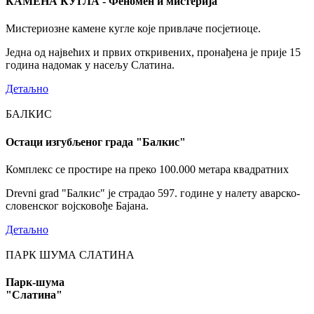
КАМЕНА КУГЛА - Феномен и мистерија
Мистериозне камене кугле које привлаче посјетиоце.
Једна од највећих и првих откривених, пронађена је прије 15
година надомак у насељу Слатина.
Детаљно
БАЛКИС
Остаци изгубљеног града "Балкис"
Комплекс се простире на преко 100.000 метара квадратних
Drevni grad "Балкис" је страдао 597. године у налету аварско-
словенског војсковође Бајана.
Детаљно
ПАРК ШУМА СЛАТИНА
Парк-шума
"Слатина"