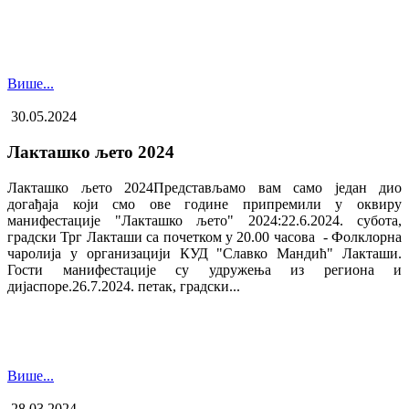
Више...
30.05.2024
Лакташко љето 2024
Лакташко љето 2024Представљамо вам само један дио
догађаја који смо ове године припремили у оквиру
манифестације "Лакташко љето" 2024:22.6.2024. субота,
градски Трг Лакташи са почетком у 20.00 часова - Фолклорна
чаролија у организацији КУД "Славко Мандић" Лакташи.
Гости манифестације су удружења из региона и
дијаспоре.26.7.2024. петак, градски...
Више...
28.03.2024