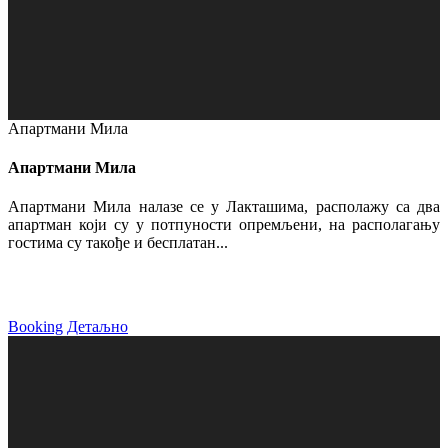
Апартмани Мила
Апартмани Мила
Апартмани Мила налазе се у Лакташима, располажу са два
апартман који су у потпуности опремљени, на располагању
гостима су такође и бесплатан...
Booking
Детаљно