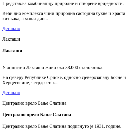
Представља комбинацију природне и створене вриједности.
Већи дио комплекса чини природна састојина букве и храста
китњака, а мањи дио...
Детаљно
Лакташи
Лакташи
У општини Лакташи живи око 38.000 становника.
На сјеверу Републике Српске, односно сјеверозападу Босне и
Херцеговине, четрдесетак...
Детаљно
Централно врело Бање Слатина
Централно врело Бање Слатина
Централно врело Бање Слатина подигнуто је 1931. године.