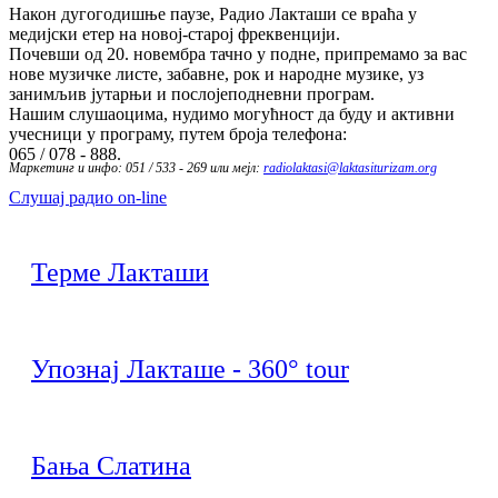
Након дугогодишње паузе, Радио Лакташи се враћа у
медијски етер на новој-старој фреквенцији.
Почевши од 20. новембра тачно у подне, припремамо за вас
нове музичке листе, забавне, рок и народне музике, уз
занимљив јутарњи и послојеподневни програм.
Нашим слушаоцима, нудимо могућност да буду и активни
учесници у програму, путем броја телефона:
065 / 078 - 888.
Маркетинг и инфо: 051 / 533 - 269 или мејл:
radiolaktasi@laktasiturizam.org
Слушај радио on-line
Терме Лакташи
Упознај Лакташе - 360° tour
Бања Слатина