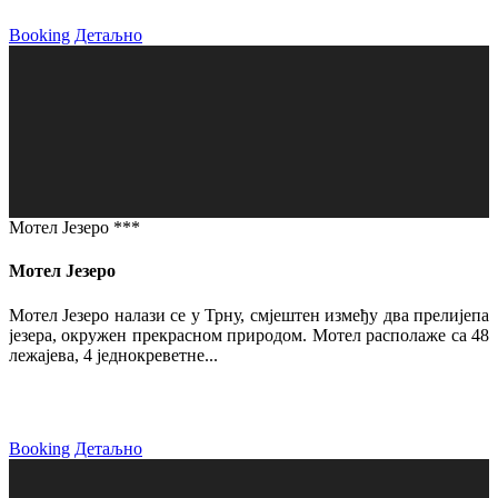
Booking
Детаљно
Мотел Језеро ***
Мотел Језеро
Мотел Језеро налази се у Трну, смјештен између два прелијепа
језера, окружен прекрасном природом. Мотел располаже са 48
лежајева, 4 једнокреветне...
Booking
Детаљно