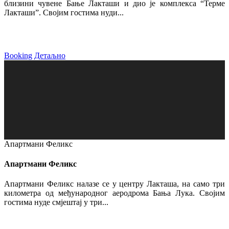
близини чувене Бање Лакташи и дио је комплекса “Терме
Лакташи”. Својим гостима нуди...
Booking
Детаљно
Апартмани Феликс
Апартмани Феликс
Апартмани Феликс налазе се у центру Лакташа, на само три
километра од међународног аеродрома Бања Лука. Својим
гостима нуде смјештај у три...