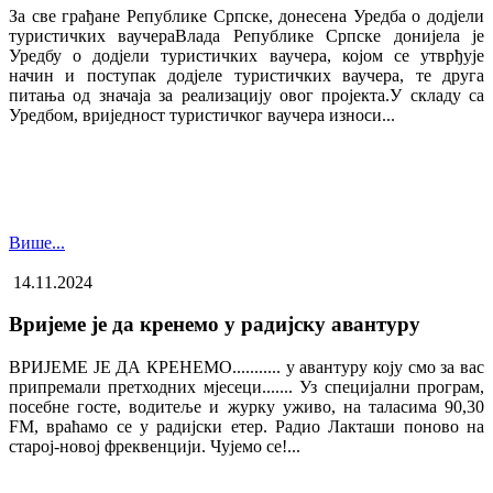
За све грађане Републике Српске, донесена Уредба о додјели
туристичких ваучера​Влада Републике Српске донијела је
Уредбу о додјели туристичких ваучера, којом се утврђује
начин и поступак додјеле туристичких ваучера, те друга
питања од значаја за реализацију овог пројекта.У складу са
Уредбом, вриједност туристичког ваучера износи...
Више...
14.11.2024
Вријеме је да кренемо у радијску авантуру
ВРИЈЕМЕ ЈЕ ДА КРЕНЕМО........... у авантуру коју смо за вас
припремали претходних мјесеци....... Уз специјални програм,
посебне госте, водитеље и журку уживо, на таласима 90,30
FM, враћамо се у радијски етер. Радио Лакташи поново на
старој-новој фреквенцији. Чујемо се!...