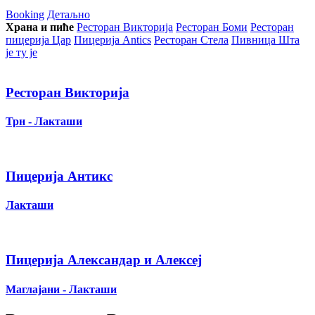
Booking
Детаљно
Храна и пиће
Ресторан Викторија
Ресторан Боми
Ресторан
пицерија Цар
Пицерија Аntics
Ресторан Стела
Пивница Шта
је ту је
Ресторан Викторија
Трн - Лакташи
Пицерија Антикс
Лакташи
Пицерија Александар и Алексеј
Маглајани - Лакташи