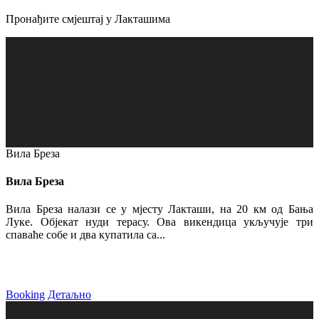
Пронађите смјештај у Лакташима
Вила Бреза
Вила Бреза
Вила Бреза налази се у мјесту Лакташи, на 20 км од Бања
Луке. Објекат нуди терасу. Ова викендица укључује три
спаваће собе и два купатила са...
Booking
Детаљно