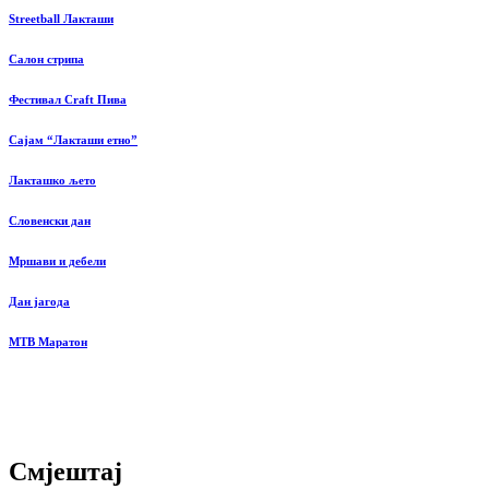
Streetball Лакташи
Салон стрипа
Фестивал Craft Пива
Сајам “Лакташи етно”
Лакташко љето
Словенски дан
Мршави и дебели
Дан јагода
MTB Маратон
Смјештај