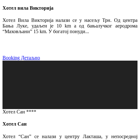
Хотел вила Викторија
Хотел Вила Викторија налази се у насељу Трн. Од центра
Бања Луке, удаљен је 10 km а од бањалучког аеродрома
“Маховљани” 15 km. У богатој понуди...
Booking
Детаљно
Хотел Сан ****
Хотел Сан
Хотел “Сан” се налази у центру Лакташа, у непосредној