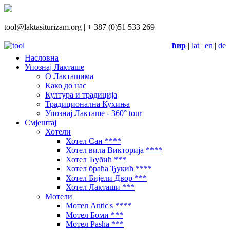
tool@laktasiturizam.org |
+ 387 (0)51 533 269
ћир
|
lat
|
en
|
de
Насловна
Упознај Лакташе
О Лакташима
Како до нас
Култура и традиција
Традиционална Кухиња
Упознај Лакташе - 360° tour
Смјештај
Хотели
Хотел Сан ****
Хотел вила Викторија ****
Хотел Ћубић ***
Хотел браћа Ђукић ****
Хотел Бијели Двор ***
Хотел Лакташи ***
Мотели
Мотел Antic's ****
Мотел Боми ***
Мотел Pasha ***