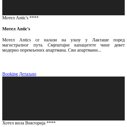
Мотел Antic's ****
Мотел Antic's
Мотел Antics се налази на улазу у Лакташе поред
магистралног пута. Смјештајне капацитете чине девет
модерно опремљених апартмана. Сви апартмани...
Booking
Детаљно
Хотел вила Викторија ****