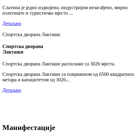
Слатина је једно издвојено, индустријом незагађено, мирно
излетиште и туристичко мјесто ...
Детаљно
Спортска дворана Лакташи
Спортска дворана
Лакташи
Спортска дворана Лакташи располаже са 3026 мјеста.
Спортска дворана Лакташи са површином од 6500 квадратних
метара и капацитетом од 3026...
Детаљно
Манифестације