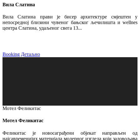
Вила Слатина
Вила Слатина прави је бисер архитектуре смјештен у
непосредној близини чувеног бањског љечилишта и wellnes
центра Слатина, удаљеног свега 13...
Booking
Детаљно
Мотел Феликитас
Мотел Феликитас
Феликитас је новосаграђени објекат направљен од
најсавременијих материјала модерног изгледа који задовољава