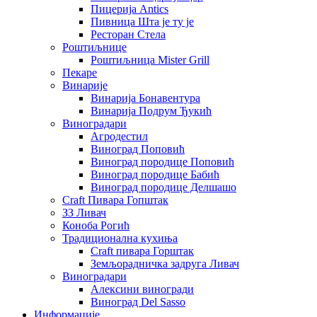
Пицерија Аntics
Пивница Шта је ту је
Ресторан Стела
Роштиљнице
Роштиљница Mister Grill
Пекаре
Винарије
Винарија Бонавентура
Винарија Подрум Ђукић
Виноградари
Агродестил
Виноград Поповић
Виноград породице Поповић
Виноград породице Бабић
Виноград породице Делшашо
Craft Пивара Гопштак
ЗЗ Ливач
Коноба Рогић
Традиционална кухиња
Craft пивара Горштак
Земљорадничка задруга Ливач
Виноградари
Алексини виногради
Виноград Del Sasso
Информације