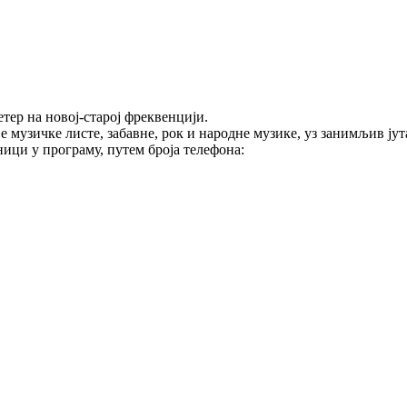
тер на новој-старој фреквенцији.
е музичке листе, забавне, рок и народне музике, уз занимљив ј
ици у програму, путем броја телефона: