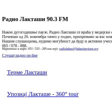
Радио Лакташи
90.3 FM
Након дугогодишње паузе, Радио Лакташи се враћа у медијски е
Почевши од 20. новембра тачно у подне, припремамо за вас нов
Нашим слушаоцима, нудимо могућност да буду и активни учесн
065 / 078 - 888.
Маркетинг и инфо: 051 / 533 - 269 или мејл:
radiolaktasi@laktasiturizam.org
Слушај радио on-line
Терме Лакташи
Упознај Лакташе - 360° tour