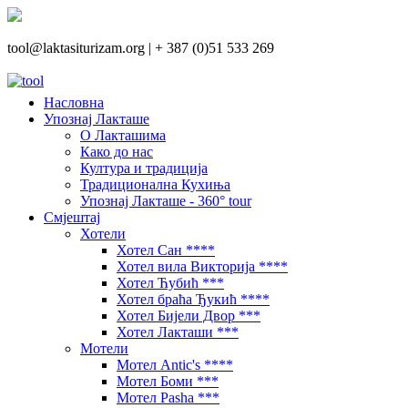
tool@laktasiturizam.org |
+ 387 (0)51 533 269
Насловна
Упознај Лакташе
О Лакташима
Како до нас
Култура и традиција
Традиционална Кухиња
Упознај Лакташе - 360° tour
Смјештај
Хотели
Хотел Сан ****
Хотел вила Викторија ****
Хотел Ћубић ***
Хотел браћа Ђукић ****
Хотел Бијели Двор ***
Хотел Лакташи ***
Мотели
Мотел Antic's ****
Мотел Боми ***
Мотел Pasha ***