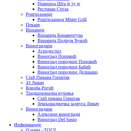
Пивница Шта је ту је
Ресторан Стела
Роштиљнице
Роштиљница Mister Grill
Пекаре
Винарије
Винарија Бонавентура
Винарија Подрум Ђукић
Виноградари
Агродестил
Виноград Поповић
Виноград породице Поповић
Виноград породице Бабић
Виноград породице Делшашо
Craft Пивара Гопштак
ЗЗ Ливач
Коноба Рогић
Традиционална кухиња
Craft пивара Горштак
Земљорадничка задруга Ливач
Виноградари
Алексини виногради
Виноград Del Sasso
Информације
О нама - ТОГЛ