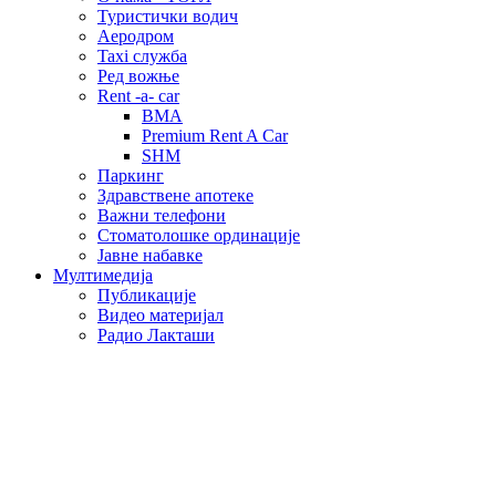
Туристички водич
Аеродром
Taxi служба
Ред вожње
Rent -a- car
BMA
Premium Rent A Car
SHM
Паркинг
Здравствене апотеке
Важни телефони
Стоматолошке ординације
Јавне набавке
Мултимедија
Публикације
Видео материјал
Радио Лакташи