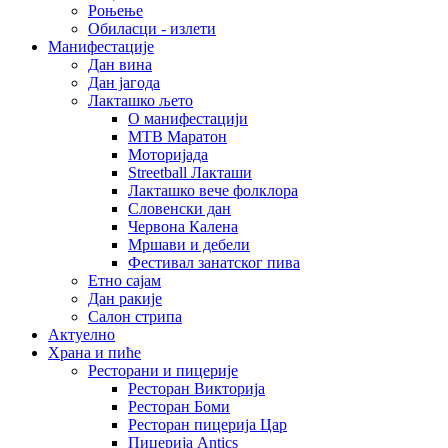
Роњење
Обиласци - излети
Манифестације
Дан вина
Дан јагода
Лакташко љето
О манифестацији
MTB Маратон
Моторијада
Streetball Лакташи
Лакташко вече фолклора
Словенски дан
Червона Калена
Мршави и дебели
Фестивал занатског пива
Етно сајам
Дан ракије
Салон стрипа
Актуелно
Храна и пиће
Ресторани и пицерије
Ресторан Викторија
Ресторан Боми
Ресторан пицерија Цар
Пицерија Аntics