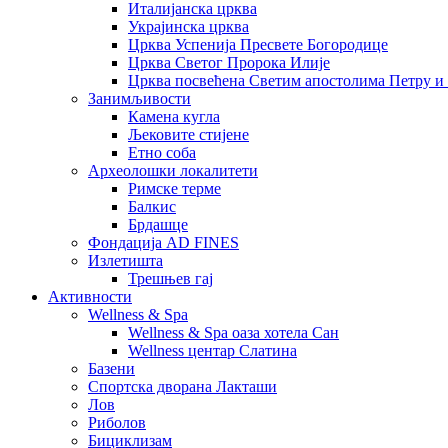
Италијанска црква
Украјинска црква
Црква Успенија Пресвете Богородице
Црква Светог Пророка Илије
Црква посвећена Светим апостолима Петру и
Занимљивости
Камена кугла
Љековите стијене
Етно соба
Археолошки локалитети
Римске терме
Балкис
Брдашце
Фондација AD FINES
Излетишта
Трешњев гај
Активности
Wellness & Spa
Wellness & Spa оаза хотела Сан
Wellness центар Слатина
Базени
Спортска дворана Лакташи
Лов
Риболов
Бициклизам