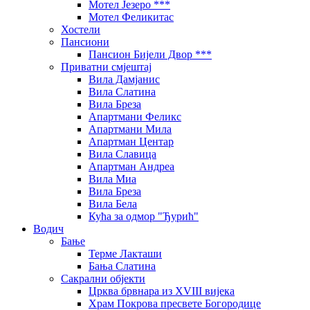
Мотел Језеро ***
Мотел Феликитас
Хостели
Пансиони
Пансион Бијели Двор ***
Приватни смјештај
Вила Дамјанис
Вила Слатина
Вила Бреза
Апартмани Феликс
Апартмани Мила
Апартман Центар
Вила Славица
Апартман Андреа
Вила Миа
Вила Бреза
Вила Бела
Кућа за одмор "Ђурић"
Водич
Бање
Терме Лакташи
Бања Слатина
Сакрални објекти
Црква брвнара из XVIII вијека
Храм Покрова пресвете Богородице