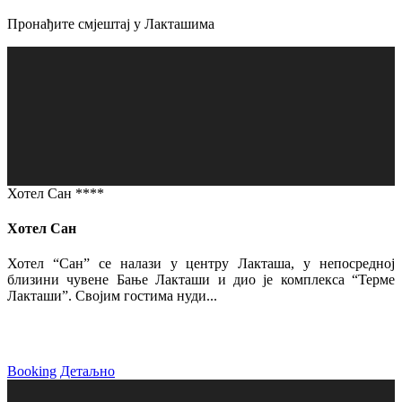
Пронађите смјештај у Лакташима
Хотел Сан ****
Хотел Сан
Хотел “Сан” се налази у центру Лакташа, у непосредној
близини чувене Бање Лакташи и дио је комплекса “Терме
Лакташи”. Својим гостима нуди...
Booking
Детаљно