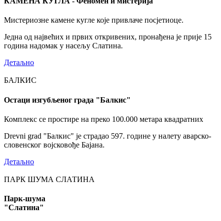
КАМЕНА КУГЛА - Феномен и мистерија
Мистериозне камене кугле које привлаче посјетиоце.
Једна од највећих и првих откривених, пронађена је прије 15
година надомак у насељу Слатина.
Детаљно
БАЛКИС
Остаци изгубљеног града "Балкис"
Комплекс се простире на преко 100.000 метара квадратних
Drevni grad "Балкис" је страдао 597. године у налету аварско-
словенског војсковође Бајана.
Детаљно
ПАРК ШУМА СЛАТИНА
Парк-шума
"Слатина"