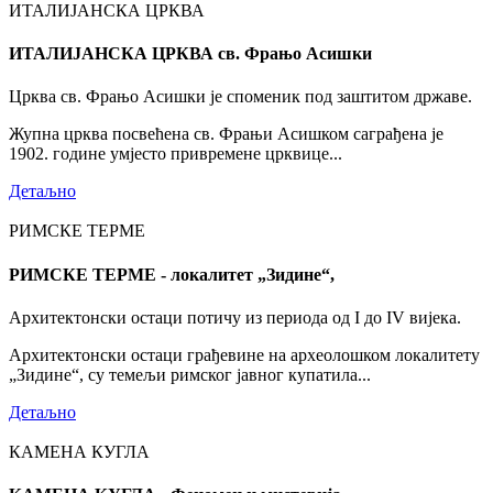
ИТАЛИЈАНСКА ЦРКВА
ИТАЛИЈАНСКА ЦРКВА св. Фрањо Асишки
Црква св. Фрањо Асишки је споменик под заштитом државе.
Жупна црква посвећена св. Фрањи Асишком саграђена је
1902. године умјесто привремене црквице...
Детаљно
РИМСКЕ ТЕРМЕ
РИМСКЕ ТЕРМЕ - локалитет „Зидине“,
Архитектонски остаци потичу из периода од I до IV вијека.
Архитектонски остаци грађевине на археолошком локалитету
„Зидине“, су темељи римског јавног купатила...
Детаљно
КАМЕНА КУГЛА