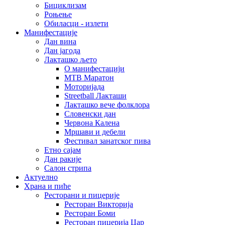
Бициклизам
Роњење
Обиласци - излети
Манифестације
Дан вина
Дан јагода
Лакташко љето
О манифестацији
MTB Маратон
Моторијада
Streetball Лакташи
Лакташко вече фолклора
Словенски дан
Червона Калена
Мршави и дебели
Фестивал занатског пива
Етно сајам
Дан ракије
Салон стрипа
Актуелно
Храна и пиће
Ресторани и пицерије
Ресторан Викторија
Ресторан Боми
Ресторан пицерија Цар