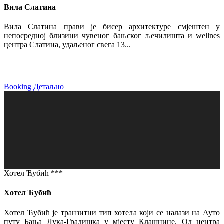
Вила Слатина
Вила Слатина прави је бисер архитектуре смјештен у
непосредној близини чувеног бањског љечилишта и wellnes
центра Слатина, удаљеног свега 13...
Booking
Детаљно
Хотел Ћубић ***
Хотел Ћубић
Хотел Ћубић је транзитни тип хотела који се налази на Ауто
путу Бања Лука-Градишка у мјесту Клашнице. Од центра