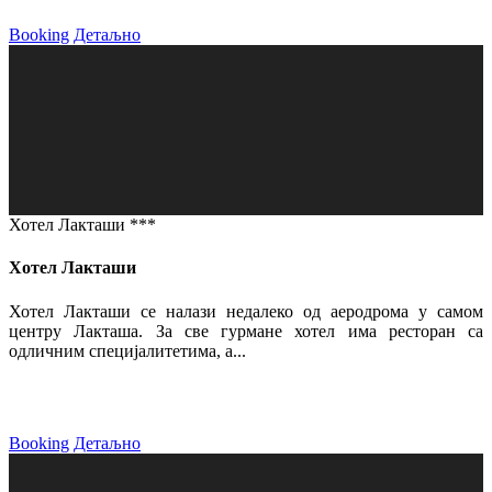
Booking
Детаљно
Хотел Лакташи ***
Хотел Лакташи
Хотел Лакташи се налази недалеко од аеродрома у самом
центру Лакташа. За све гурмане хотел има ресторан са
одличним специјалитетима, а...
Booking
Детаљно