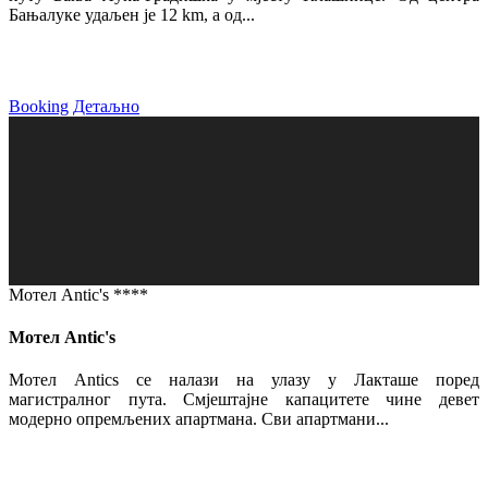
Бањалуке удаљен је 12 km, а од...
Booking
Детаљно
Мотел Antic's ****
Мотел Antic's
Мотел Antics се налази на улазу у Лакташе поред
магистралног пута. Смјештајне капацитете чине девет
модерно опремљених апартмана. Сви апартмани...