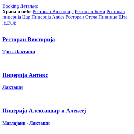
Booking
Детаљно
Храна и пиће
Ресторан Викторија
Ресторан Боми
Ресторан
пицерија Цар
Пицерија Аntics
Ресторан Стела
Пивница Шта
је ту је
Ресторан Викторија
Трн - Лакташи
Пицерија Антикс
Лакташи
Пицерија Александар и Алексеј
Маглајани - Лакташи