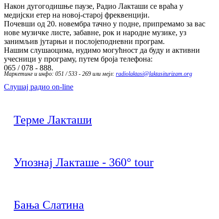
Након дугогодишње паузе, Радио Лакташи се враћа у
медијски етер на новој-старој фреквенцији.
Почевши од 20. новембра тачно у подне, припремамо за вас
нове музичке листе, забавне, рок и народне музике, уз
занимљив јутарњи и послојеподневни програм.
Нашим слушаоцима, нудимо могућност да буду и активни
учесници у програму, путем броја телефона:
065 / 078 - 888.
Маркетинг и инфо: 051 / 533 - 269 или мејл:
radiolaktasi@laktasiturizam.org
Слушај радио on-line
Терме Лакташи
Упознај Лакташе - 360° tour
Бања Слатина