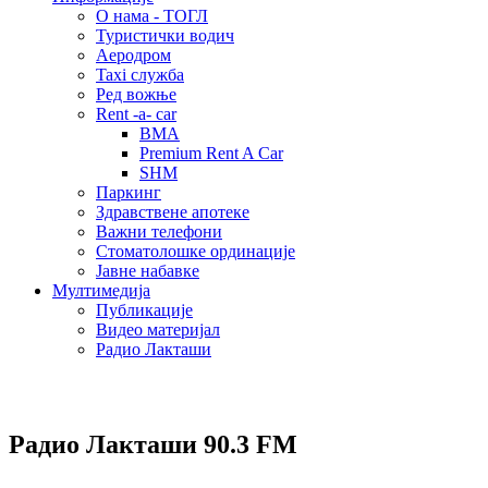
О нама - ТОГЛ
Туристички водич
Аеродром
Taxi служба
Ред вожње
Rent -a- car
BMA
Premium Rent A Car
SHM
Паркинг
Здравствене апотеке
Важни телефони
Стоматолошке ординације
Јавне набавке
Мултимедија
Публикације
Видео материјал
Радио Лакташи
Радио Лакташи
90.3 FM