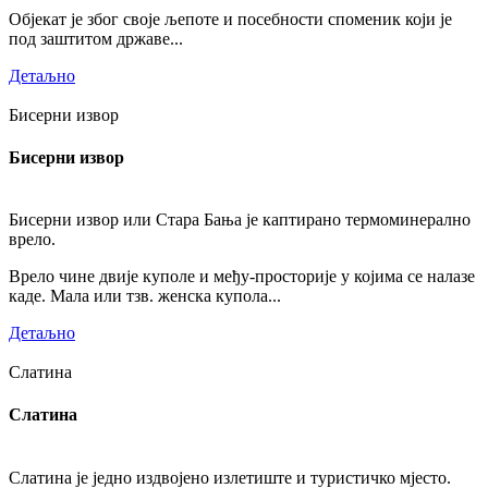
Објекат је због своје љепоте и посебности споменик који је
под заштитом државе...
Детаљно
Бисерни извор
Бисерни извор
Бисерни извор или Стара Бања је каптирано термоминерално
врело.
Врело чине двије куполе и међу-просторије у којима се налазе
каде. Мала или тзв. женска купола...
Детаљно
Слатина
Слатина
Слатина је једно издвојено излетиште и туристичко мјесто.