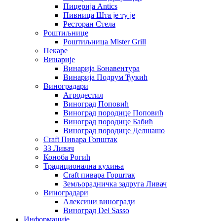
Пицерија Аntics
Пивница Шта је ту је
Ресторан Стела
Роштиљнице
Роштиљница Mister Grill
Пекаре
Винарије
Винарија Бонавентура
Винарија Подрум Ђукић
Виноградари
Агродестил
Виноград Поповић
Виноград породице Поповић
Виноград породице Бабић
Виноград породице Делшашо
Craft Пивара Гопштак
ЗЗ Ливач
Коноба Рогић
Традиционална кухиња
Craft пивара Горштак
Земљорадничка задруга Ливач
Виноградари
Алексини виногради
Виноград Del Sasso
Информације