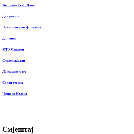
Фестивал Craft Пива
Дан ракије
Лакташко вече фолклора
Дан вина
MTB Маратон
Словенски дан
Лакташко љето
Салон стрипа
Червона Калена
Смјештај