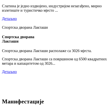
Слатина је једно издвојено, индустријом незагађено, мирно
излетиште и туристичко мјесто ...
Детаљно
Спортска дворана Лакташи
Спортска дворана
Лакташи
Спортска дворана Лакташи располаже са 3026 мјеста.
Спортска дворана Лакташи са површином од 6500 квадратних
метара и капацитетом од 3026...
Детаљно
Манифестације