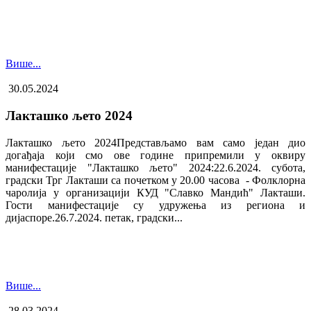
Више...
30.05.2024
Лакташко љето 2024
Лакташко љето 2024Представљамо вам само један дио
догађаја који смо ове године припремили у оквиру
манифестације "Лакташко љето" 2024:22.6.2024. субота,
градски Трг Лакташи са почетком у 20.00 часова - Фолклорна
чаролија у организацији КУД "Славко Мандић" Лакташи.
Гости манифестације су удружења из региона и
дијаспоре.26.7.2024. петак, градски...
Више...
28.03.2024