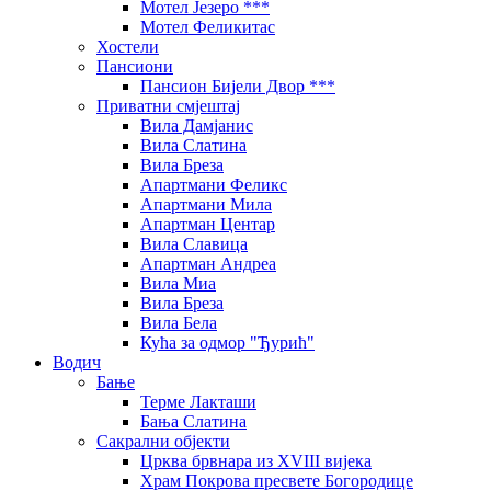
Мотел Језеро ***
Мотел Феликитас
Хостели
Пансиони
Пансион Бијели Двор ***
Приватни смјештај
Вила Дамјанис
Вила Слатина
Вила Бреза
Апартмани Феликс
Апартмани Мила
Апартман Центар
Вила Славица
Апартман Андреа
Вила Миа
Вила Бреза
Вила Бела
Кућа за одмор "Ђурић"
Водич
Бање
Терме Лакташи
Бања Слатина
Сакрални објекти
Црква брвнара из XVIII вијека
Храм Покрова пресвете Богородице