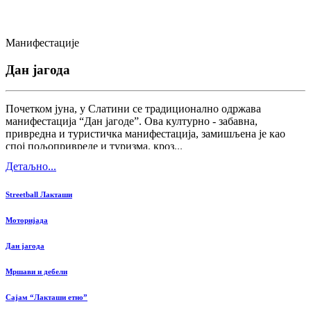
Манифестације
Дан јагода
Почетком јуна, у Слатини се традиционално одржава
манифестација “Дан јагоде”. Ова културно - забавна,
привредна и туристичка манифестација, замишљена је као
спој пољопривреде и туризма, кроз...
Детаљно...
Streetball Лакташи
Моторијада
Дан јагода
Мршави и дебели
Сајам “Лакташи етно”