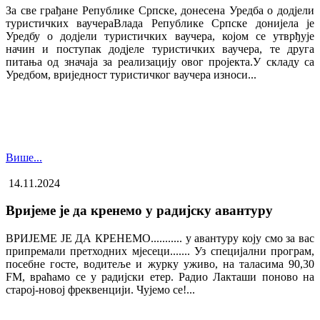
За све грађане Републике Српске, донесена Уредба о додјели
туристичких ваучера​Влада Републике Српске донијела је
Уредбу о додјели туристичких ваучера, којом се утврђује
начин и поступак додјеле туристичких ваучера, те друга
питања од значаја за реализацију овог пројекта.У складу са
Уредбом, вриједност туристичког ваучера износи...
Више...
14.11.2024
Вријеме је да кренемо у радијску авантуру
ВРИЈЕМЕ ЈЕ ДА КРЕНЕМО........... у авантуру коју смо за вас
припремали претходних мјесеци....... Уз специјални програм,
посебне госте, водитеље и журку уживо, на таласима 90,30
FM, враћамо се у радијски етер. Радио Лакташи поново на
старој-новој фреквенцији. Чујемо се!...