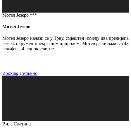
Мотел Језеро ***
Мотел Језеро
Мотел Језеро налази се у Трну, смјештен између два прелијепа
језера, окружен прекрасном природом. Мотел располаже са 48
лежајева, 4 једнокреветне...
Booking
Детаљно
Вила Слатина