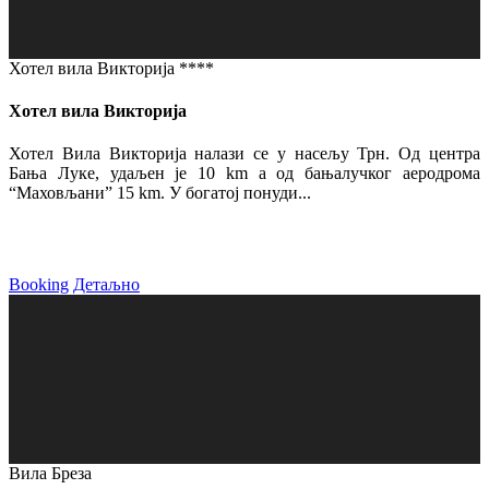
Хотел вила Викторија ****
Хотел вила Викторија
Хотел Вила Викторија налази се у насељу Трн. Од центра
Бања Луке, удаљен је 10 km а од бањалучког аеродрома
“Маховљани” 15 km. У богатој понуди...
Booking
Детаљно
Вила Бреза