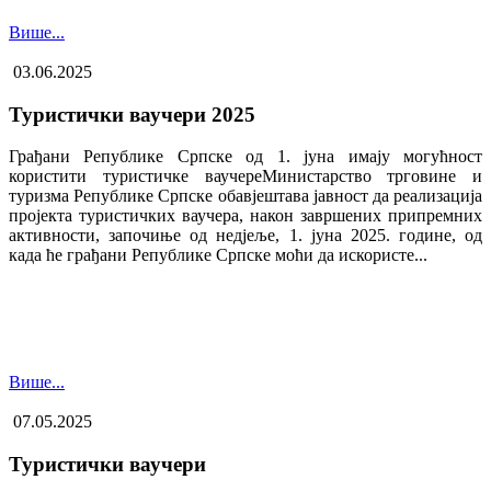
Више...
03.06.2025
Туристички ваучери 2025
Грађани Републике Српске од 1. јуна имају могућност
користити туристичке ваучере​Министарство трговине и
туризма Републике Српске обавјештава јавност да реализација
пројекта туристичких ваучера, након завршених припремних
активности, започиње од недјеље, 1. јуна 2025. године, од
када ће грађани Републике Српске моћи да искористе...
Више...
07.05.2025
Туристички ваучери