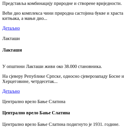
Представља комбинацију природне и створене вриједности.
Већи дио комплекса чини природна састојина букве и храста
китњака, а мањи дио...
Детаљно
Лакташи
Лакташи
У општини Лакташи живи око 38.000 становника.
На сјеверу Републике Српске, односно сјеверозападу Босне и
Херцеговине, четрдесетак...
Детаљно
Централно врело Бање Слатина
Централно врело Бање Слатина
Централно врело Бање Слатина подигнуто је 1931. године.