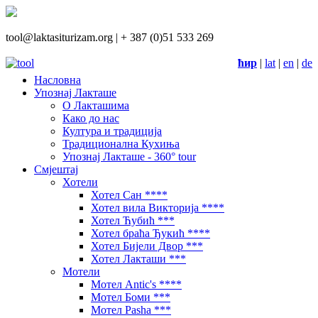
tool@laktasiturizam.org |
+ 387 (0)51 533 269
ћир
|
lat
|
en
|
de
Насловна
Упознај Лакташе
О Лакташима
Како до нас
Култура и традиција
Традиционална Кухиња
Упознај Лакташе - 360° tour
Смјештај
Хотели
Хотел Сан ****
Хотел вила Викторија ****
Хотел Ћубић ***
Хотел браћа Ђукић ****
Хотел Бијели Двор ***
Хотел Лакташи ***
Мотели
Мотел Antic's ****
Мотел Боми ***
Мотел Pasha ***