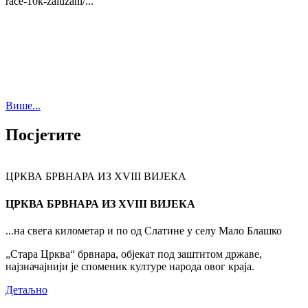
race-10k-zaluzani/...
Више...
Посјетите
ЦРКВА БРВНАРА ИЗ XVIII ВИЈЕКА
ЦРКВА БРВНАРА ИЗ XVIII ВИЈЕКА
...на свега километар и по од Слатине у селу Мало Блашко
„Стара Црква“ брвнара, објекат под заштитом државе,
најзначајнији је споменик културе народа овог краја.
Детаљно