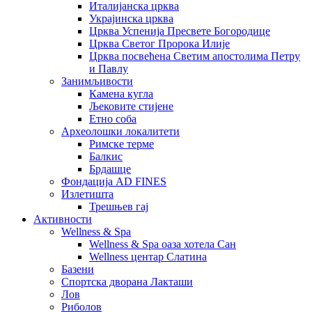
Италијанска црква
Украјинска црква
Црква Успенија Пресвете Богородице
Црква Светог Пророка Илије
Црква посвећена Светим апостолима Петру
и Павлу
Занимљивости
Камена кугла
Љековите стијене
Етно соба
Археолошки локалитети
Римске терме
Балкис
Брдашце
Фондација AD FINES
Излетишта
Трешњев гај
Активности
Wellness & Spa
Wellness & Spa оаза хотела Сан
Wellness центар Слатина
Базени
Спортска дворана Лакташи
Лов
Риболов