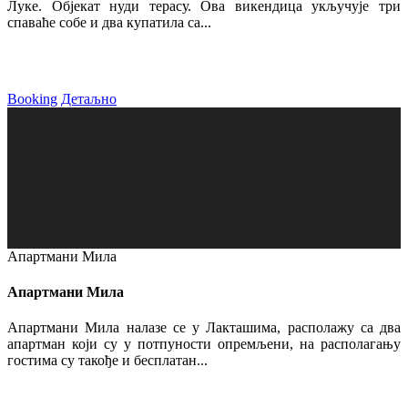
Луке. Објекат нуди терасу. Ова викендица укључује три
спаваће собе и два купатила са...
Booking
Детаљно
Апартмани Мила
Апартмани Мила
Апартмани Мила налазе се у Лакташима, располажу са два
апартман који су у потпуности опремљени, на располагању
гостима су такође и бесплатан...