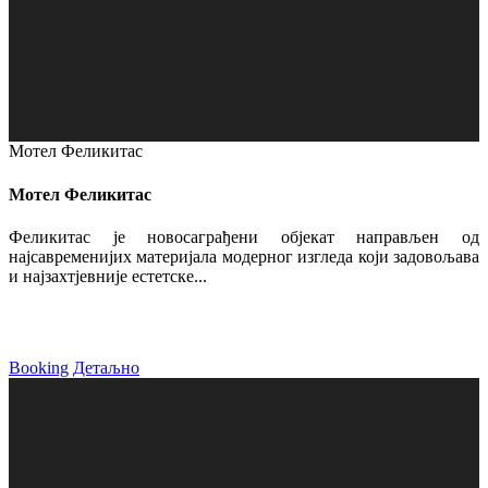
Мотел Феликитас
Мотел Феликитас
Феликитас је новосаграђени објекат направљен од
најсавременијих материјала модерног изгледа који задовољава
и најзахтјевније естетске...
Booking
Детаљно