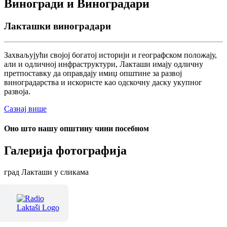
Виногради и Виноградари
Лакташки виноградари
Захваљујући својој богатој историји и географском положају,
али и одличној инфраструктури, Лакташи имају одличну
претпоставку да оправдају имиџ општине за развој
виноградарства и искористе као одскочну даску укупног
развоја.
Сазнај више
Оно што нашу општину чини посебном
Галерија фотографија
град Лакташи у сликама
Терме Лакташи