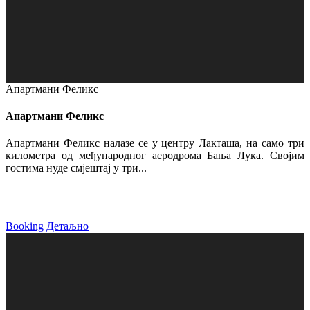
Апартмани Феликс
Апартмани Феликс
Апартмани Феликс налазе се у центру Лакташа, на само три
километра од међународног аеродрома Бања Лука. Својим
гостима нуде смјештај у три...
Booking
Детаљно