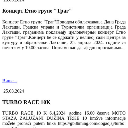
Концерт Етно групе "Траг"
Концерт Етно групе "Траг"Поводом обиљежавања Дана Града
Лакташи, Градска управа и Туристичка организација Града
Лакташи, грађанима поклањају цјеловечерњи концерт Етно
групе "Траг".Концерт ће се одржати у великој сали Центра за
културу и образовање Лакташи, 25. априла 2024. године са
почетком у 19.00 часова. Позвамо вас да заједно прославимо...
Више...
25.03.2024
TURBO RACE 10K
TURBO RACE 10 K 6.4.2024. godine 16.00 časova MOTO
STAZA ZALUŽANI DUŽINA TRKE 10 kmSve informacije
možete pronaći putem linka https://gb3timing.com/dogadjaj/turbo-