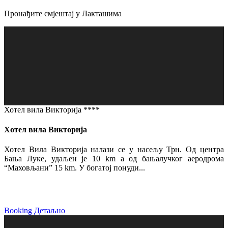
Пронађите смјештај у Лакташима
Хотел вила Викторија ****
Хотел вила Викторија
Хотел Вила Викторија налази се у насељу Трн. Од центра
Бања Луке, удаљен је 10 km а од бањалучког аеродрома
“Маховљани” 15 km. У богатој понуди...
Booking
Детаљно