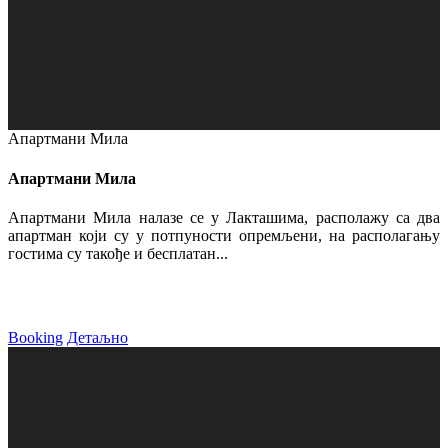
Апартмани Мила
Апартмани Мила
Апартмани Мила налазе се у Лакташима, располажу са два
апартман који су у потпуности опремљени, на располагању
гостима су такође и бесплатан...
Booking
Детаљно