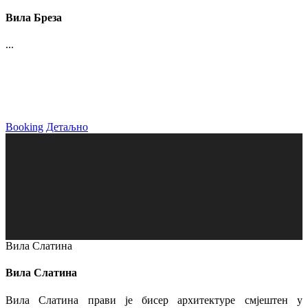
Вила Бреза
...
Booking
Детаљно
Вила Слатина
Вила Слатина
Вила Слатина прави је бисер архитектуре смјештен у