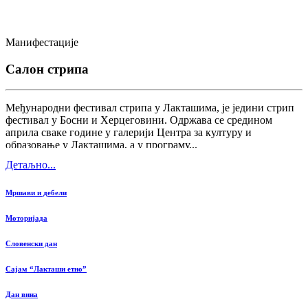
Манифестације
Салон стрипа
Међународни фестивал стрипа у Лакташима, је једини стрип
фестивал у Босни и Херцеговини. Одржава се средином
априла сваке године у галерији Центра за културу и
образовање у Лакташима, а у програму...
Детаљно...
Мршави и дебели
Моторијада
Словенски дан
Сајам “Лакташи етно”
Дан вина