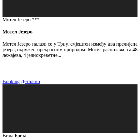
Мотел Језеро ***
Мотел Језеро
Мотел Језеро налази се у Трну, смјештен између два прелијепа
језера, окружен прекрасном природом. Мотел располаже са 48
лежајева, 4 једнокреветне...
Booking
Детаљно
Вила Бреза