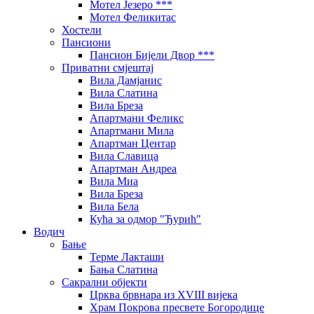
Мотел Језеро ***
Мотел Феликитас
Хостели
Пансиони
Пансион Бијели Двор ***
Приватни смјештај
Вила Дамјанис
Вила Слатина
Вила Бреза
Апартмани Феликс
Апартмани Мила
Апартман Центар
Вила Славица
Апартман Андреа
Вила Миа
Вила Бреза
Вила Бела
Кућа за одмор "Ђурић"
Водич
Бање
Терме Лакташи
Бања Слатина
Сакрални објекти
Црква брвнара из XVIII вијека
Храм Покрова пресвете Богородице