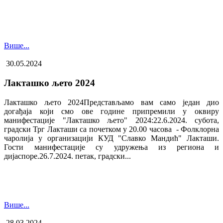
Више...
30.05.2024
Лакташко љето 2024
Лакташко љето 2024Представљамо вам само један дио
догађаја који смо ове године припремили у оквиру
манифестације "Лакташко љето" 2024:22.6.2024. субота,
градски Трг Лакташи са почетком у 20.00 часова - Фолклорна
чаролија у организацији КУД "Славко Мандић" Лакташи.
Гости манифестације су удружења из региона и
дијаспоре.26.7.2024. петак, градски...
Више...
28.03.2024