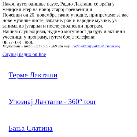
Након дугогодишње паузе, Радио Лакташи се враћа у
медијски етер на новој-старој фреквенцији.
Почевши од 20. новембра тачно у подне, припремамо за вас
нове музичке листе, забавне, рок и народне музике, уз
занимљив јутарњи и послојеподневни програм.
Нашим слушаоцима, нудимо могућност да буду и активни
учесници у програму, путем броја телефона:
065 / 078 - 888.
Маркетинг и инфо: 051 / 533 - 269 или мејл:
radiolaktasi@laktasiturizam.org
Слушај радио on-line
Терме Лакташи
Упознај Лакташе - 360° tour
Бања Слатина