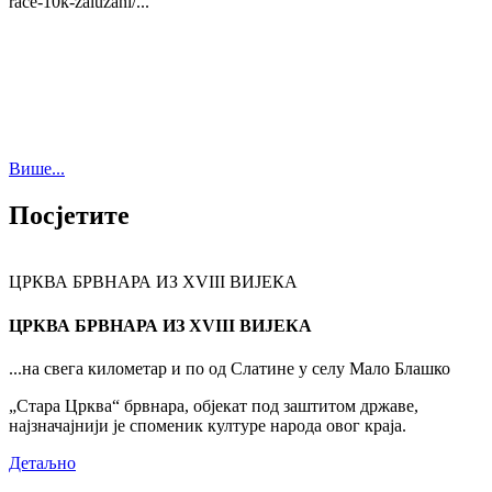
race-10k-zaluzani/...
Више...
Посјетите
ЦРКВА БРВНАРА ИЗ XVIII ВИЈЕКА
ЦРКВА БРВНАРА ИЗ XVIII ВИЈЕКА
...на свега километар и по од Слатине у селу Мало Блашко
„Стара Црква“ брвнара, објекат под заштитом државе,
најзначајнији је споменик културе народа овог краја.
Детаљно