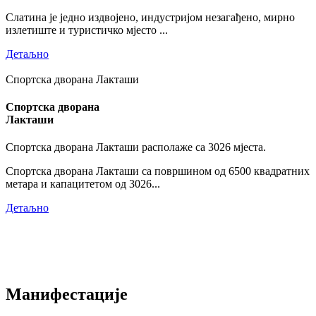
Слатина је једно издвојено, индустријом незагађено, мирно
излетиште и туристичко мјесто ...
Детаљно
Спортска дворана Лакташи
Спортска дворана
Лакташи
Спортска дворана Лакташи располаже са 3026 мјеста.
Спортска дворана Лакташи са површином од 6500 квадратних
метара и капацитетом од 3026...
Детаљно
Манифестације