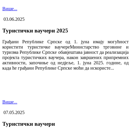
Више...
03.06.2025
Туристички ваучери 2025
Грађани Републике Српске од 1. јуна имају могућност
користити туристичке ваучере​Министарство трговине и
туризма Републике Српске обавјештава јавност да реализација
пројекта туристичких ваучера, након завршених припремних
активности, започиње од недјеље, 1. јуна 2025. године, од
када ће грађани Републике Српске моћи да искористе...
Више...
07.05.2025
Туристички ваучери