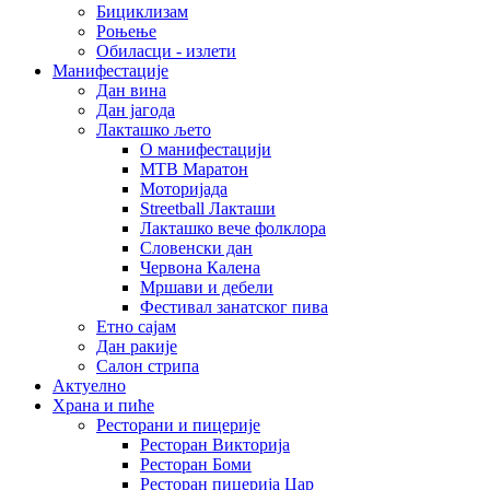
Бициклизам
Роњење
Обиласци - излети
Манифестације
Дан вина
Дан јагода
Лакташко љето
О манифестацији
MTB Маратон
Моторијада
Streetball Лакташи
Лакташко вече фолклора
Словенски дан
Червона Калена
Мршави и дебели
Фестивал занатског пива
Етно сајам
Дан ракије
Салон стрипа
Актуелно
Храна и пиће
Ресторани и пицерије
Ресторан Викторија
Ресторан Боми
Ресторан пицерија Цар