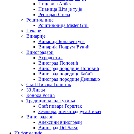
Пицерија Аntics
Пивница Шта је ту је
Ресторан Стела
Роштиљнице
Роштиљница Mister Grill
Пекаре
Винарије
Винарија Бонавентура
Винарија Подрум Ђукић
Виноградари
Агродестил
Виноград Поповић
Виноград породице Поповић
Виноград породице Бабић
Виноград породице Делшашо
Craft Пивара Гопштак
ЗЗ Ливач
Коноба Рогић
Традиционална кухиња
Craft пивара Горштак
Земљорадничка задруга Ливач
Виноградари
Алексини виногради
Виноград Del Sasso
Информације