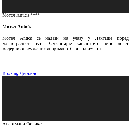
Мотел Antic's ****
Мотел Antic's
Мотел Antics се налази на улазу у Лакташе поред
магистралног пута. Смјештајне капацитете чине девет
модерно опремљених апартмана. Сви апартмани...
Booking
Детаљно
Апартмани Феликс