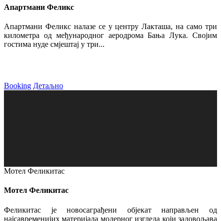
Апартмани Феликс
Апартмани Феликс налазе се у центру Лакташа, на само три
километра од међународног аеродрома Бања Лука. Својим
гостима нуде смјештај у три...
Booking
Детаљно
Мотел Феликитас
Мотел Феликитас
Феликитас је новосаграђени објекат направљен од
најсавременијих материјала модерног изгледа који задовољава