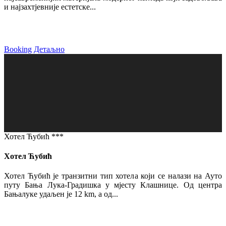
и најзахтјевније естетске...
Booking
Детаљно
Хотел Ћубић ***
Хотел Ћубић
Хотел Ћубић је транзитни тип хотела који се налази на Ауто
путу Бања Лука-Градишка у мјесту Клашнице. Од центра
Бањалуке удаљен је 12 km, а од...