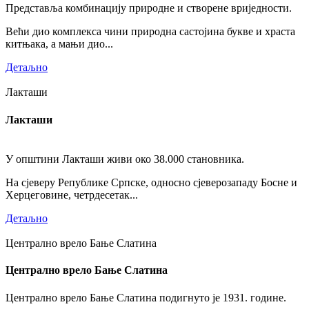
Представља комбинацију природне и створене вриједности.
Већи дио комплекса чини природна састојина букве и храста
китњака, а мањи дио...
Детаљно
Лакташи
Лакташи
У општини Лакташи живи око 38.000 становника.
На сјеверу Републике Српске, односно сјеверозападу Босне и
Херцеговине, четрдесетак...
Детаљно
Централно врело Бање Слатина
Централно врело Бање Слатина
Централно врело Бање Слатина подигнуто је 1931. године.