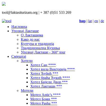
tool@laktasiturizam.org |
+ 387 (0)51 533 269
ћир
|
lat
|
en
|
de
Насловна
Упознај Лакташе
О Лакташима
Како до нас
Култура и традиција
Традиционална Кухиња
Упознај Лакташе - 360° tour
Смјештај
Хотели
Хотел Сан ****
Хотел вила Викторија ****
Хотел Ћубић ***
Хотел браћа Ђукић ****
Хотел Бијели Двор ***
Хотел Лакташи ***
Мотели
Мотел Antic's ****
Мотел Боми ***
Мотел Pasha ***