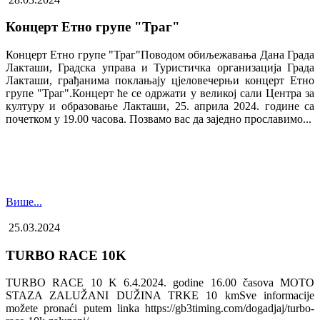
Концерт Етно групе "Траг"
Концерт Етно групе "Траг"Поводом обиљежавања Дана Града
Лакташи, Градска управа и Туристичка организација Града
Лакташи, грађанима поклањају цјеловечерњи концерт Етно
групе "Траг".Концерт ће се одржати у великој сали Центра за
културу и образовање Лакташи, 25. априла 2024. године са
почетком у 19.00 часова. Позвамо вас да заједно прославимо...
Више...
25.03.2024
TURBO RACE 10K
TURBO RACE 10 K 6.4.2024. godine 16.00 časova MOTO
STAZA ZALUŽANI DUŽINA TRKE 10 kmSve informacije
možete pronaći putem linka https://gb3timing.com/dogadjaj/turbo-