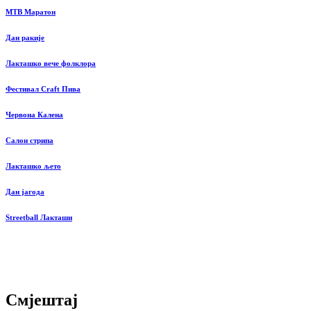
MTB Маратон
Дан ракије
Лакташко вече фолклора
Фестивал Craft Пива
Червона Калена
Салон стрипа
Лакташко љето
Дан јагода
Streetball Лакташи
Смјештај