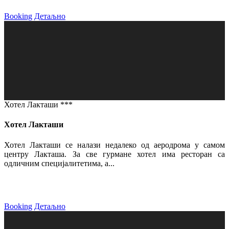
Booking
Детаљно
Хотел Лакташи ***
Хотел Лакташи
Хотел Лакташи се налази недалеко од аеродрома у самом
центру Лакташа. За све гурмане хотел има ресторан са
одличним специјалитетима, а...
Booking
Детаљно