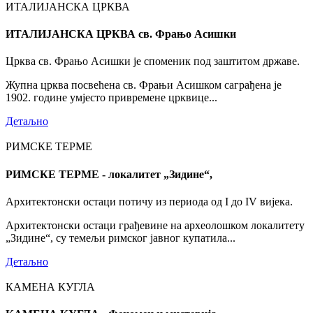
ИТАЛИЈАНСКА ЦРКВА
ИТАЛИЈАНСКА ЦРКВА св. Фрањо Асишки
Црква св. Фрањо Асишки је споменик под заштитом државе.
Жупна црква посвећена св. Фрањи Асишком саграђена је
1902. године умјесто привремене црквице...
Детаљно
РИМСКЕ ТЕРМЕ
РИМСКЕ ТЕРМЕ - локалитет „Зидине“,
Архитектонски остаци потичу из периода од I до IV вијека.
Архитектонски остаци грађевине на археолошком локалитету
„Зидине“, су темељи римског јавног купатила...
Детаљно
КАМЕНА КУГЛА