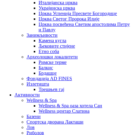
Италијанска црква
Украјинска црква
Црква Успенија Пресвете Богородице
Црква Светог Пророка Илије
Црква посвећена Светим апостолима Петру
и Павлу
Занимљивости
Камена кугла
Љековите стијене
Етно соба
Археолошки локалитети
Римске терме
Балкис
Брдашце
Фондација AD FINES
Излетишта
Трешњев гај
Активности
Wellness & Spa
Wellness & Spa оаза хотела Сан
Wellness центар Слатина
Базени
Спортска дворана Лакташи
Лов
Риболов