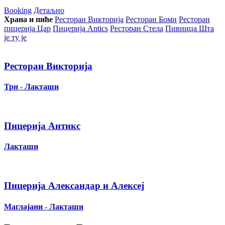
Booking
Детаљно
Храна и пиће
Ресторан Викторија
Ресторан Боми
Ресторан
пицерија Цар
Пицерија Аntics
Ресторан Стела
Пивница Шта
је ту је
Ресторан Викторија
Трн - Лакташи
Пицерија Антикс
Лакташи
Пицерија Александар и Алексеј
Маглајани - Лакташи