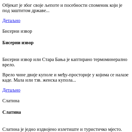
Објекат је због своје љепоте и посебности споменик који је
под заштитом државе...
Детаљно
Бисерни извор
Бисерни извор
Бисерни извор или Стара Бања је каптирано термоминерално
врело.
Врело чине двије куполе и међу-просторије у којима се налазе
каде. Мала или тзв. женска купола...
Детаљно
Слатина
Слатина
Слатина је једно издвојено излетиште и туристичко мјесто.