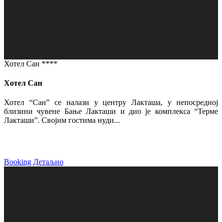
Хотел Сан ****
Хотел Сан
Хотел “Сан” се налази у центру Лакташа, у непосредној
близини чувене Бање Лакташи и дио је комплекса “Терме
Лакташи”. Својим гостима нуди...
Booking
Детаљно