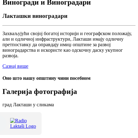
Виногради и Виноградари
Лакташки виноградари
Захваљујући својој богатој историји и географском положају,
али и одличној инфраструктури, Лакташи имају одличну
претпоставку да оправдају имиџ општине за развој
виноградарства и искористе као одскочну даску укупног
развоја.
Сазнај више
Оно што нашу општину чини посебном
Галерија фотографија
град Лакташи у сликама
Терме Лакташи