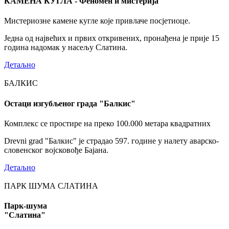
КАМЕНА КУГЛА - Феномен и мистерија
Мистериозне камене кугле које привлаче посјетиоце.
Једна од највећих и првих откривених, пронађена је прије 15
година надомак у насељу Слатина.
Детаљно
БАЛКИС
Остаци изгубљеног града "Балкис"
Комплекс се простире на преко 100.000 метара квадратних
Drevni grad "Балкис" је страдао 597. године у налету аварско-
словенског војсковође Бајана.
Детаљно
ПАРК ШУМА СЛАТИНА
Парк-шума
"Слатина"