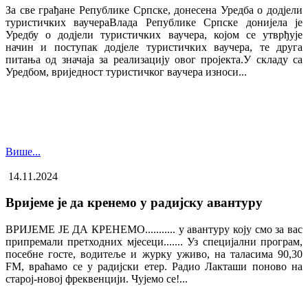
За све грађане Републике Српске, донесена Уредба о додјели
туристичких ваучера​Влада Републике Српске донијела је
Уредбу о додјели туристичких ваучера, којом се утврђује
начин и поступак додјеле туристичких ваучера, те друга
питања од значаја за реализацију овог пројекта.У складу са
Уредбом, вриједност туристичког ваучера износи...
Више...
14.11.2024
Вријеме је да кренемо у радијску авантуру
ВРИЈЕМЕ ЈЕ ДА КРЕНЕМО........... у авантуру коју смо за вас
припремали претходних мјесеци....... Уз специјални програм,
посебне госте, водитеље и журку уживо, на таласима 90,30
FM, враћамо се у радијски етер. Радио Лакташи поново на
старој-новој фреквенцији. Чујемо се!...