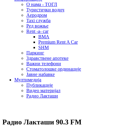
О нама - ТОГЛ
Туристички водич
Аеродром
Taxi служба
Ред вожње
Rent -a- car
BMA
Premium Rent A Car
SHM
Паркинг
Здравствене апотеке
Важни телефони
Стоматолошке ординације
Јавне набавке
Мултимедија
Публикације
Видео материјал
Радио Лакташи
Радио Лакташи
90.3 FM