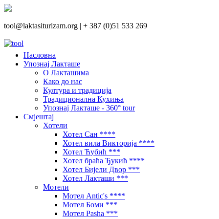
tool@laktasiturizam.org |
+ 387 (0)51 533 269
Насловна
Упознај Лакташе
О Лакташима
Како до нас
Култура и традиција
Традиционална Кухиња
Упознај Лакташе - 360° tour
Смјештај
Хотели
Хотел Сан ****
Хотел вила Викторија ****
Хотел Ћубић ***
Хотел браћа Ђукић ****
Хотел Бијели Двор ***
Хотел Лакташи ***
Мотели
Мотел Antic's ****
Мотел Боми ***
Мотел Pasha ***