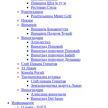
Пивница Шта је ту је
Ресторан Стела
Роштиљнице
Роштиљница Mister Grill
Пекаре
Винарије
Винарија Бонавентура
Винарија Подрум Ђукић
Виноградари
Агродестил
Виноград Поповић
Виноград породице Поповић
Виноград породице Бабић
Виноград породице Делшашо
Craft Пивара Гопштак
ЗЗ Ливач
Коноба Рогић
Традиционална кухиња
Craft пивара Горштак
Земљорадничка задруга Ливач
Виноградари
Алексини виногради
Виноград Del Sasso
Информације
О нама - ТОГЛ