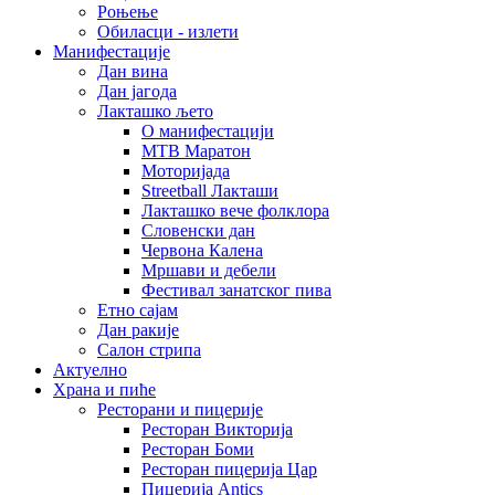
Роњење
Обиласци - излети
Манифестације
Дан вина
Дан јагода
Лакташко љето
О манифестацији
MTB Маратон
Моторијада
Streetball Лакташи
Лакташко вече фолклора
Словенски дан
Червона Калена
Мршави и дебели
Фестивал занатског пива
Етно сајам
Дан ракије
Салон стрипа
Актуелно
Храна и пиће
Ресторани и пицерије
Ресторан Викторија
Ресторан Боми
Ресторан пицерија Цар
Пицерија Аntics