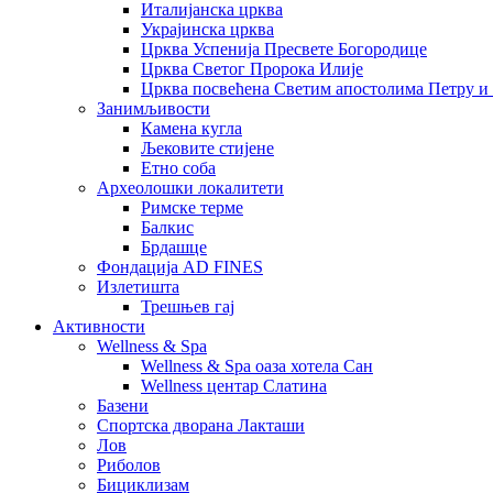
Италијанска црква
Украјинска црква
Црква Успенија Пресвете Богородице
Црква Светог Пророка Илије
Црква посвећена Светим апостолима Петру и
Занимљивости
Камена кугла
Љековите стијене
Етно соба
Археолошки локалитети
Римске терме
Балкис
Брдашце
Фондација AD FINES
Излетишта
Трешњев гај
Активности
Wellness & Spa
Wellness & Spa оаза хотела Сан
Wellness центар Слатина
Базени
Спортска дворана Лакташи
Лов
Риболов
Бициклизам