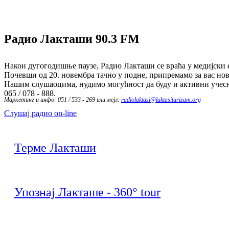
Радио Лакташи
90.3 FM
Након дугогодишње паузе, Радио Лакташи се враћа у медијски е
Почевши од 20. новембра тачно у подне, припремамо за вас нов
Нашим слушаоцима, нудимо могућност да буду и активни учесн
065 / 078 - 888.
Маркетинг и инфо: 051 / 533 - 269 или мејл:
radiolaktasi@laktasiturizam.org
Слушај радио on-line
Терме Лакташи
Упознај Лакташе - 360° tour