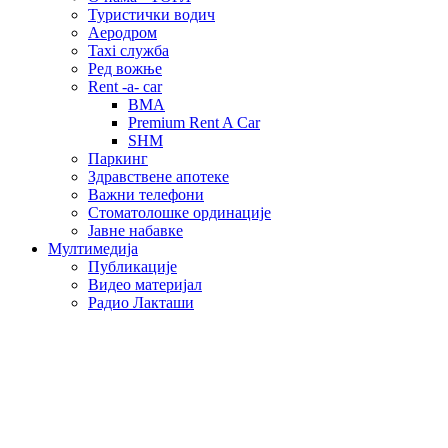
Туристички водич
Аеродром
Taxi служба
Ред вожње
Rent -a- car
BMA
Premium Rent A Car
SHM
Паркинг
Здравствене апотеке
Важни телефони
Стоматолошке ординације
Јавне набавке
Мултимедија
Публикације
Видео материјал
Радио Лакташи