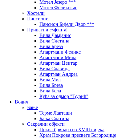
Мотел Језеро ***
Мотел Феликитас
Хостели
Пансиони
Пансион Бијели Двор ***
Приватни смјештај
Вила Дамјанис
Вила Слатина
Вила Бреза
Апартмани Феликс
Апартмани Мила
Апартман Центар
Вила Славица
Апартман Андреа
Вила Миа
Вила Бреза
Вила Бела
Кућа за одмор "Ђурић"
Водич
Бање
Терме Лакташи
Бања Слатина
Сакрални објекти
Црква брвнара из XVIII вијека
Храм Покрова пресвете Богородице