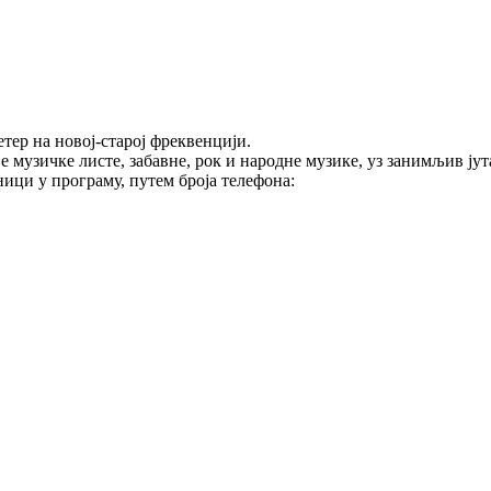
тер на новој-старој фреквенцији.
е музичке листе, забавне, рок и народне музике, уз занимљив ј
ици у програму, путем броја телефона: