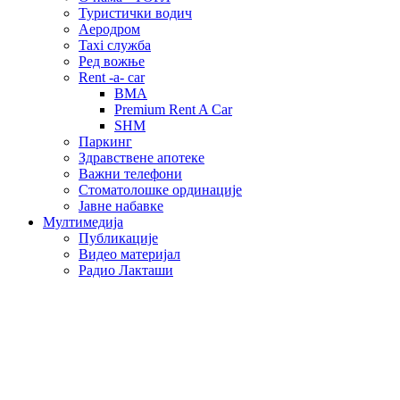
Туристички водич
Аеродром
Taxi служба
Ред вожње
Rent -a- car
BMA
Premium Rent A Car
SHM
Паркинг
Здравствене апотеке
Важни телефони
Стоматолошке ординације
Јавне набавке
Мултимедија
Публикације
Видео материјал
Радио Лакташи