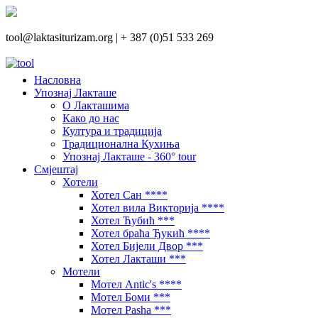
tool@laktasiturizam.org |
+ 387 (0)51 533 269
Насловна
Упознај Лакташе
О Лакташима
Како до нас
Култура и традиција
Традиционална Кухиња
Упознај Лакташе - 360° tour
Смјештај
Хотели
Хотел Сан ****
Хотел вила Викторија ****
Хотел Ћубић ***
Хотел браћа Ђукић ****
Хотел Бијели Двор ***
Хотел Лакташи ***
Мотели
Мотел Antic's ****
Мотел Боми ***
Мотел Pasha ***