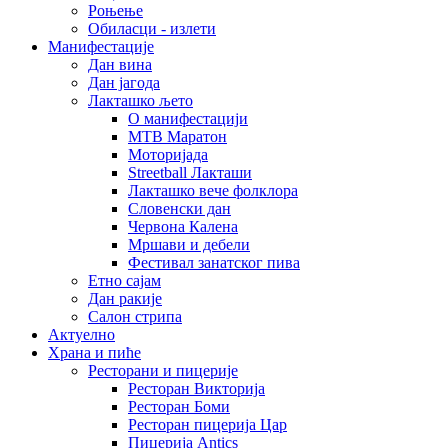
Роњење
Обиласци - излети
Манифестације
Дан вина
Дан јагода
Лакташко љето
О манифестацији
MTB Маратон
Моторијада
Streetball Лакташи
Лакташко вече фолклора
Словенски дан
Червона Калена
Мршави и дебели
Фестивал занатског пива
Етно сајам
Дан ракије
Салон стрипа
Актуелно
Храна и пиће
Ресторани и пицерије
Ресторан Викторија
Ресторан Боми
Ресторан пицерија Цар
Пицерија Аntics