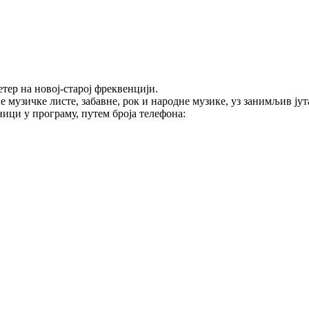
тер на новој-старој фреквенцији.
е музичке листе, забавне, рок и народне музике, уз занимљив ј
ици у програму, путем броја телефона: