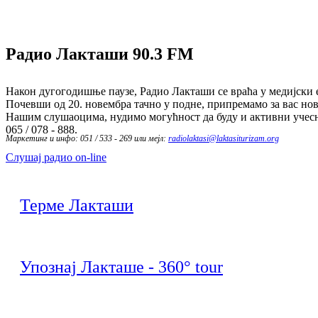
Радио Лакташи
90.3 FM
Након дугогодишње паузе, Радио Лакташи се враћа у медијски е
Почевши од 20. новембра тачно у подне, припремамо за вас нов
Нашим слушаоцима, нудимо могућност да буду и активни учесн
065 / 078 - 888.
Маркетинг и инфо: 051 / 533 - 269 или мејл:
radiolaktasi@laktasiturizam.org
Слушај радио on-line
Терме Лакташи
Упознај Лакташе - 360° tour