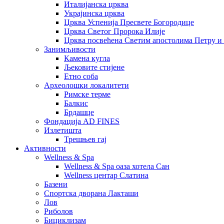
Италијанска црква
Украјинска црква
Црква Успенија Пресвете Богородице
Црква Светог Пророка Илије
Црква посвећена Светим апостолима Петру и
Занимљивости
Камена кугла
Љековите стијене
Етно соба
Археолошки локалитети
Римске терме
Балкис
Брдашце
Фондација AD FINES
Излетишта
Трешњев гај
Активности
Wellness & Spa
Wellness & Spa оаза хотела Сан
Wellness центар Слатина
Базени
Спортска дворана Лакташи
Лов
Риболов
Бициклизам