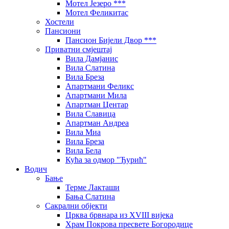
Мотел Језеро ***
Мотел Феликитас
Хостели
Пансиони
Пансион Бијели Двор ***
Приватни смјештај
Вила Дамјанис
Вила Слатина
Вила Бреза
Апартмани Феликс
Апартмани Мила
Апартман Центар
Вила Славица
Апартман Андреа
Вила Миа
Вила Бреза
Вила Бела
Кућа за одмор "Ђурић"
Водич
Бање
Терме Лакташи
Бања Слатина
Сакрални објекти
Црква брвнара из XVIII вијека
Храм Покрова пресвете Богородице