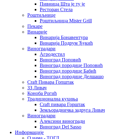
Пивница Шта је ту је
Ресторан Стела
Роштиљнице
Роштиљница Mister Grill
Пекаре
Винарије
Винарија Бонавентура
Винарија Подрум Ђукић
Виноградари
Агродестил
Виноград Поповић
Виноград породице Поповић
Виноград породице Бабић
Виноград породице Делшашо
Craft Пивара Гопштак
ЗЗ Ливач
Коноба Рогић
Традиционална кухиња
Craft пивара Горштак
Земљорадничка задруга Ливач
Виноградари
Алексини виногради
Виноград Del Sasso
Информације
О нама - ТОГЛ