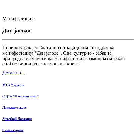
Манифестације
Дан јагода
Почетком јуна, у Слатини се традиционално одржава
манифестација “Дан јагоде”. Ова културно - забавна,
привредна и туристичка манифестација, замишљена је као
спој пољопривреде и туризма, кроз...
Детаљно...
MTB Маратон
Сајам “Лакташи етно”
Лакташко љето
Streetball Лакташи
Салон стрипа