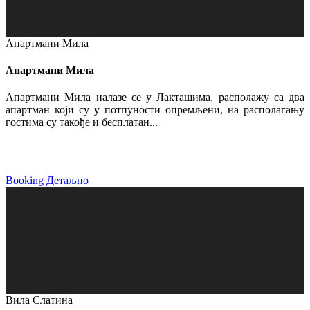
Апартмани Мила
Апартмани Мила
Апартмани Мила налазе се у Лакташима, располажу са два
апартман који су у потпуности опремљени, на располагању
гостима су такође и бесплатан...
Booking
Детаљно
Вила Слатина