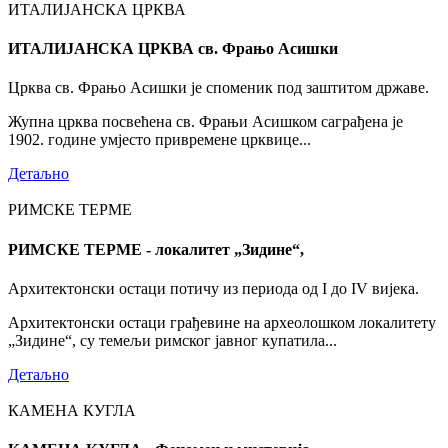
ИТАЛИЈАНСКА ЦРКВА
ИТАЛИЈАНСКА ЦРКВА св. Фрањо Асишки
Црква св. Фрањо Асишки је споменик под заштитом државе.
Жупна црква посвећена св. Фрањи Асишком саграђена је
1902. године умјесто привремене црквице...
Детаљно
РИМСКЕ ТЕРМЕ
РИМСКЕ ТЕРМЕ - локалитет „Зидине“,
Архитектонски остаци потичу из периода од I до IV вијека.
Архитектонски остаци грађевине на археолошком локалитету
„Зидине“, су темељи римског јавног купатила...
Детаљно
КАМЕНА КУГЛА