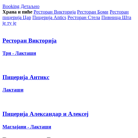
Booking
Детаљно
Храна и пиће
Ресторан Викторија
Ресторан Боми
Ресторан
пицерија Цар
Пицерија Аntics
Ресторан Стела
Пивница Шта
је ту је
Ресторан Викторија
Трн - Лакташи
Пицерија Антикс
Лакташи
Пицерија Александар и Алексеј
Маглајани - Лакташи