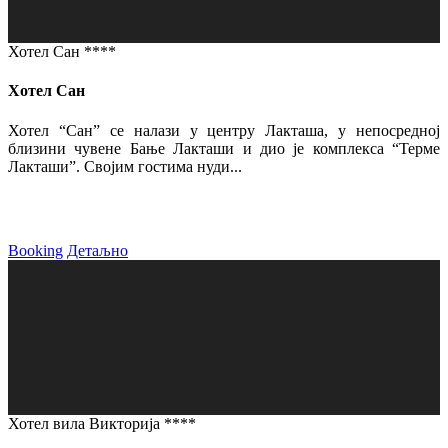
Хотел Сан ****
Хотел Сан
Хотел “Сан” се налази у центру Лакташа, у непосредној
близини чувене Бање Лакташи и дио је комплекса “Терме
Лакташи”. Својим гостима нуди...
Booking
Детаљно
Хотел вила Викторија ****