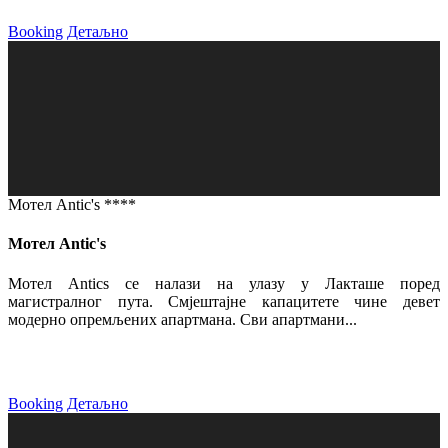
Booking
Детаљно
Мотел Antic's ****
Мотел Antic's
Мотел Antics се налази на улазу у Лакташе поред
магистралног пута. Смјештајне капацитете чине девет
модерно опремљених апартмана. Сви апартмани...
Booking
Детаљно