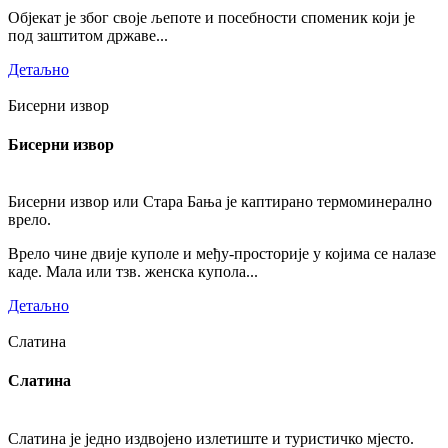
Објекат је због своје љепоте и посебности споменик који је
под заштитом државе...
Детаљно
Бисерни извор
Бисерни извор
Бисерни извор или Стара Бања је каптирано термоминерално
врело.
Врело чине двије куполе и међу-просторије у којима се налазе
каде. Мала или тзв. женска купола...
Детаљно
Слатина
Слатина
Слатина је једно издвојено излетиште и туристичко мјесто.