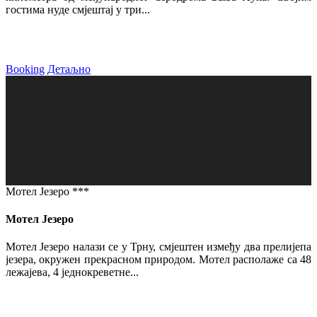
гостима нуде смјештај у три...
Booking
Детаљно
Мотел Језеро ***
Мотел Језеро
Мотел Језеро налази се у Трну, смјештен између два прелијепа
језера, окружен прекрасном природом. Мотел располаже са 48
лежајева, 4 једнокреветне...