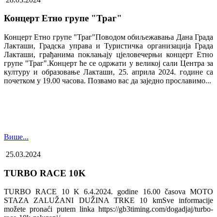
Концерт Етно групе "Траг"
Концерт Етно групе "Траг"Поводом обиљежавања Дана Града
Лакташи, Градска управа и Туристичка организација Града
Лакташи, грађанима поклањају цјеловечерњи концерт Етно
групе "Траг".Концерт ће се одржати у великој сали Центра за
културу и образовање Лакташи, 25. априла 2024. године са
почетком у 19.00 часова. Позвамо вас да заједно прославимо...
Више...
25.03.2024
TURBO RACE 10K
TURBO RACE 10 K 6.4.2024. godine 16.00 časova MOTO
STAZA ZALUŽANI DUŽINA TRKE 10 kmSve informacije
možete pronaći putem linka https://gb3timing.com/dogadjaj/turbo-