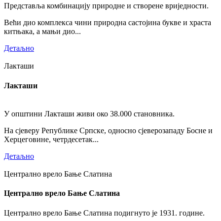
Представља комбинацију природне и створене вриједности.
Већи дио комплекса чини природна састојина букве и храста
китњака, а мањи дио...
Детаљно
Лакташи
Лакташи
У општини Лакташи живи око 38.000 становника.
На сјеверу Републике Српске, односно сјеверозападу Босне и
Херцеговине, четрдесетак...
Детаљно
Централно врело Бање Слатина
Централно врело Бање Слатина
Централно врело Бање Слатина подигнуто је 1931. године.