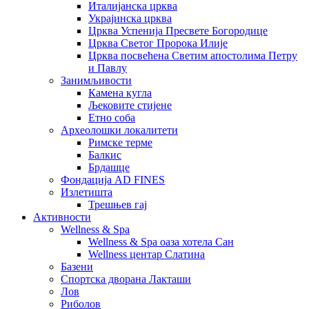
Италијанска црква
Украјинска црква
Црква Успенија Пресвете Богородице
Црква Светог Пророка Илије
Црква посвећена Светим апостолима Петру
и Павлу
Занимљивости
Камена кугла
Љековите стијене
Етно соба
Археолошки локалитети
Римске терме
Балкис
Брдашце
Фондација AD FINES
Излетишта
Трешњев гај
Активности
Wellness & Spa
Wellness & Spa оаза хотела Сан
Wellness центар Слатина
Базени
Спортска дворана Лакташи
Лов
Риболов