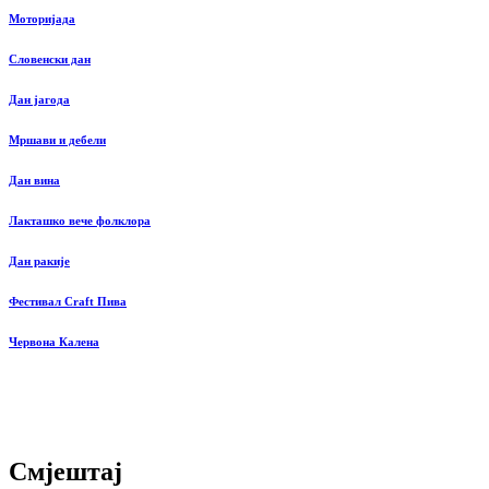
Моторијада
Словенски дан
Дан јагода
Мршави и дебели
Дан вина
Лакташко вече фолклора
Дан ракије
Фестивал Craft Пива
Червона Калена
Смјештај