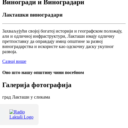
Виногради и Виноградари
Лакташки виноградари
Захваљујући својој богатој историји и географском положају,
али и одличној инфраструктури, Лакташи имају одличну
претпоставку да оправдају имиџ општине за развој
виноградарства и искористе као одскочну даску укупног
развоја.
Сазнај више
Оно што нашу општину чини посебном
Галерија фотографија
град Лакташи у сликама
Терме Лакташи