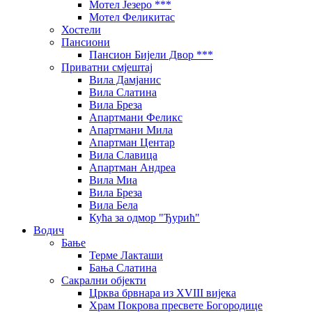
Мотел Језеро ***
Мотел Феликитас
Хостели
Пансиони
Пансион Бијели Двор ***
Приватни смјештај
Вила Дамјанис
Вила Слатина
Вила Бреза
Апартмани Феликс
Апартмани Мила
Апартман Центар
Вила Славица
Апартман Андреа
Вила Миа
Вила Бреза
Вила Бела
Кућа за одмор "Ђурић"
Водич
Бање
Терме Лакташи
Бања Слатина
Сакрални објекти
Црква брвнара из XVIII вијека
Храм Покрова пресвете Богородице