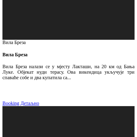
Вила Бреза
Вила Бреза
Вила Бреза налази се у мјесту Лакташи, на 20 км од Бања
Луке. Објекат нуди терасу. Ова викендица укључује три
спаваће собе и два купатила са...
Booking
Детаљно