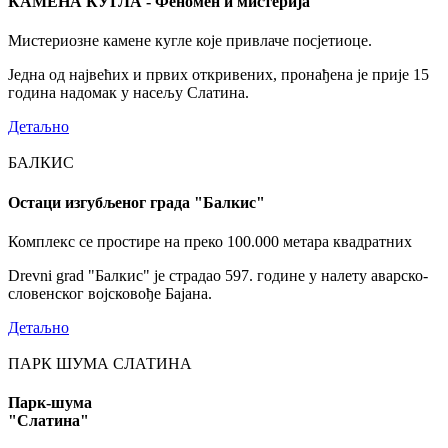
КАМЕНА КУГЛА - Феномен и мистерија
Мистериозне камене кугле које привлаче посјетиоце.
Једна од највећих и првих откривених, пронађена је прије 15
година надомак у насељу Слатина.
Детаљно
БАЛКИС
Остаци изгубљеног града "Балкис"
Комплекс се простире на преко 100.000 метара квадратних
Drevni grad "Балкис" је страдао 597. године у налету аварско-
словенског војсковође Бајана.
Детаљно
ПАРК ШУМА СЛАТИНА
Парк-шума
"Слатина"