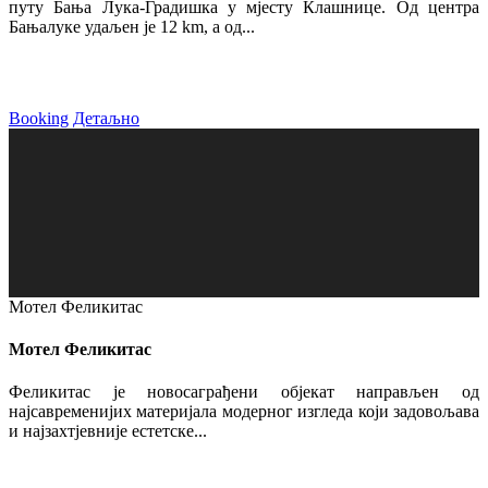
путу Бања Лука-Градишка у мјесту Клашнице. Од центра
Бањалуке удаљен је 12 km, а од...
Booking
Детаљно
Мотел Феликитас
Мотел Феликитас
Феликитас је новосаграђени објекат направљен од
најсавременијих материјала модерног изгледа који задовољава
и најзахтјевније естетске...