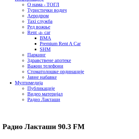
О нама - ТОГЛ
Туристички водич
Аеродром
Taxi служба
Ред вожње
Rent -a- car
BMA
Premium Rent A Car
SHM
Паркинг
Здравствене апотеке
Важни телефони
Стоматолошке ординације
Јавне набавке
Мултимедија
Публикације
Видео материјал
Радио Лакташи
Радио Лакташи
90.3 FM