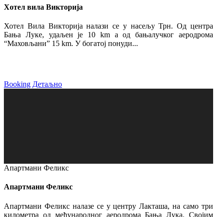
Хотел вила Викторија
Хотел Вила Викторија налази се у насељу Трн. Од центра
Бања Луке, удаљен је 10 km а од бањалучког аеродрома
“Маховљани” 15 km. У богатој понуди...
Booking
Детаљно
Апартмани Феликс
Апартмани Феликс
Апартмани Феликс налазе се у центру Лакташа, на само три
километра од међународног аеродрома Бања Лука. Својим