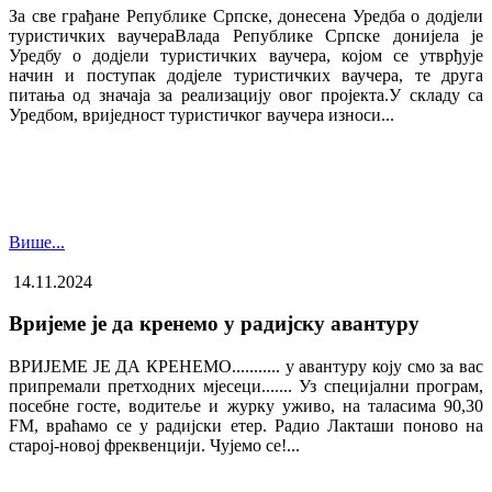
За све грађане Републике Српске, донесена Уредба о додјели
туристичких ваучера​Влада Републике Српске донијела је
Уредбу о додјели туристичких ваучера, којом се утврђује
начин и поступак додјеле туристичких ваучера, те друга
питања од значаја за реализацију овог пројекта.У складу са
Уредбом, вриједност туристичког ваучера износи...
Више...
14.11.2024
Вријеме је да кренемо у радијску авантуру
ВРИЈЕМЕ ЈЕ ДА КРЕНЕМО........... у авантуру коју смо за вас
припремали претходних мјесеци....... Уз специјални програм,
посебне госте, водитеље и журку уживо, на таласима 90,30
FM, враћамо се у радијски етер. Радио Лакташи поново на
старој-новој фреквенцији. Чујемо се!...