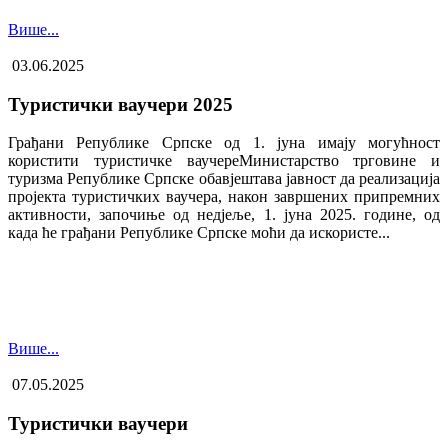
Више...
03.06.2025
Туристички ваучери 2025
Грађани Републике Српске од 1. јуна имају могућност
користити туристичке ваучере​Министарство трговине и
туризма Републике Српске обавјештава јавност да реализација
пројекта туристичких ваучера, након завршених припремних
активности, започиње од недјеље, 1. јуна 2025. године, од
када ће грађани Републике Српске моћи да искористе...
Више...
07.05.2025
Туристички ваучери