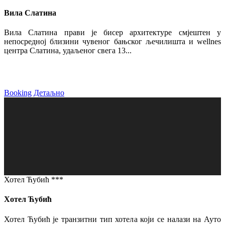
Вила Слатина
Вила Слатина прави је бисер архитектуре смјештен у
непосредној близини чувеног бањског љечилишта и wellnes
центра Слатина, удаљеног свега 13...
Booking
Детаљно
Хотел Ћубић ***
Хотел Ћубић
Хотел Ћубић је транзитни тип хотела који се налази на Ауто