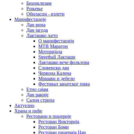
Бициклизам
Роњење
Обиласци - излети
Манифестације
Дан вина
Дан јагода
Лакташко љето
О манифестацији
MTB Маратон
Моторијада
Streetball Лакташи
Лакташко вече фолклора
Словенски дан
Червона Калена
Мршави и дебели
Фестивал занатског пива
Етно сајам
Дан ракије
Салон стрипа
Актуелно
Храна и пиће
Ресторани и пицерије
Ресторан Викторија
Ресторан Боми
Ресторан пицерија Цар