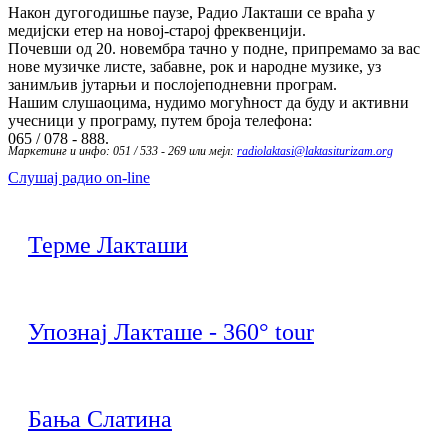
Након дугогодишње паузе, Радио Лакташи се враћа у
медијски етер на новој-старој фреквенцији.
Почевши од 20. новембра тачно у подне, припремамо за вас
нове музичке листе, забавне, рок и народне музике, уз
занимљив јутарњи и послојеподневни програм.
Нашим слушаоцима, нудимо могућност да буду и активни
учесници у програму, путем броја телефона:
065 / 078 - 888.
Маркетинг и инфо: 051 / 533 - 269 или мејл:
radiolaktasi@laktasiturizam.org
Слушај радио on-line
Терме Лакташи
Упознај Лакташе - 360° tour
Бања Слатина