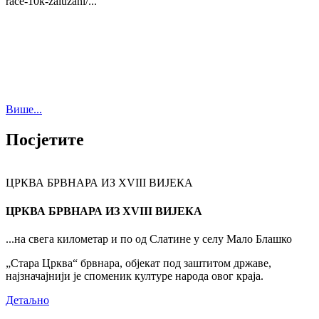
race-10k-zaluzani/...
Више...
Посјетите
ЦРКВА БРВНАРА ИЗ XVIII ВИЈЕКА
ЦРКВА БРВНАРА ИЗ XVIII ВИЈЕКА
...на свега километар и по од Слатине у селу Мало Блашко
„Стара Црква“ брвнара, објекат под заштитом државе,
најзначајнији је споменик културе народа овог краја.
Детаљно