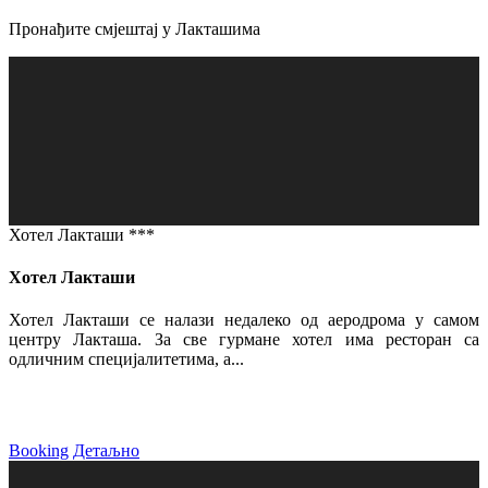
Пронађите смјештај у Лакташима
Хотел Лакташи ***
Хотел Лакташи
Хотел Лакташи се налази недалеко од аеродрома у самом
центру Лакташа. За све гурмане хотел има ресторан са
одличним специјалитетима, а...
Booking
Детаљно