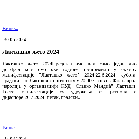
Више...
30.05.2024
Лакташко љето 2024
Лакташко љето 2024Представљамо вам само један дио
догађаја који смо ове године припремили у оквиру
манифестације "Лакташко љето" 2024:22.6.2024. субота,
градски Трг Лакташи са почетком у 20.00 часова - Фолклорна
чаролија у организацији КУД "Славко Мандић" Лакташи.
Гости манифестације су удружења из региона и
дијаспоре.26.7.2024. петак, градски...
Више...
28.03.2024