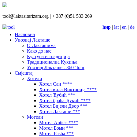
tool@laktasiturizam.org |
+ 387 (0)51 533 269
ћир
|
lat
|
en
|
de
Насловна
Упознај Лакташе
О Лакташима
Како до нас
Култура и традиција
Традиционална Кухиња
Упознај Лакташе - 360° tour
Смјештај
Хотели
Хотел Сан ****
Хотел вила Викторија ****
Хотел Ћубић ***
Хотел браћа Ђукић ****
Хотел Бијели Двор ***
Хотел Лакташи ***
Мотели
Мотел Antic's ****
Мотел Боми ***
Мотел Pasha ***