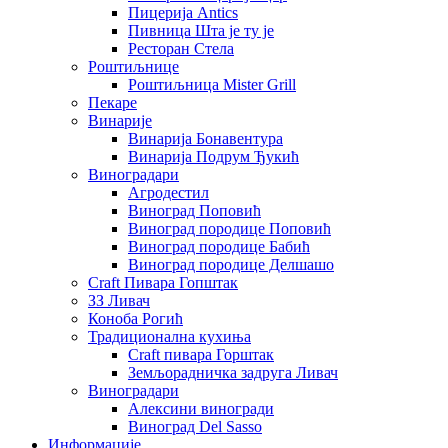
Пицерија Аntics
Пивница Шта је ту је
Ресторан Стела
Роштиљнице
Роштиљница Mister Grill
Пекаре
Винарије
Винарија Бонавентура
Винарија Подрум Ђукић
Виноградари
Агродестил
Виноград Поповић
Виноград породице Поповић
Виноград породице Бабић
Виноград породице Делшашо
Craft Пивара Гопштак
ЗЗ Ливач
Коноба Рогић
Традиционална кухиња
Craft пивара Горштак
Земљорадничка задруга Ливач
Виноградари
Алексини виногради
Виноград Del Sasso
Информације