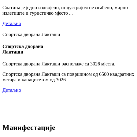
Слатина је једно издвојено, индустријом незагађено, мирно
излетиште и туристичко мјесто ...
Детаљно
Спортска дворана Лакташи
Спортска дворана
Лакташи
Спортска дворана Лакташи располаже са 3026 мјеста.
Спортска дворана Лакташи са површином од 6500 квадратних
метара и капацитетом од 3026...
Детаљно
Манифестације