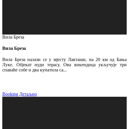
Вила Бреза
Вила Бреза
Вила Бреза налази се у мјесту Лакташи, на 20 км од Бања
Луке. Објекат нуди терасу. Ова викендица укључује три
спаваће собе и два купатила са...
Booking
Детаљно