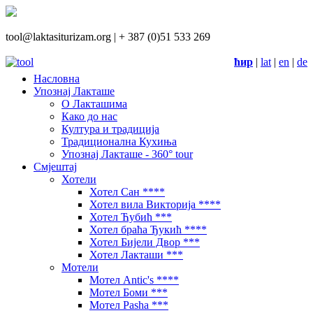
tool@laktasiturizam.org |
+ 387 (0)51 533 269
ћир
|
lat
|
en
|
de
Насловна
Упознај Лакташе
О Лакташима
Како до нас
Култура и традиција
Традиционална Кухиња
Упознај Лакташе - 360° tour
Смјештај
Хотели
Хотел Сан ****
Хотел вила Викторија ****
Хотел Ћубић ***
Хотел браћа Ђукић ****
Хотел Бијели Двор ***
Хотел Лакташи ***
Мотели
Мотел Antic's ****
Мотел Боми ***
Мотел Pasha ***