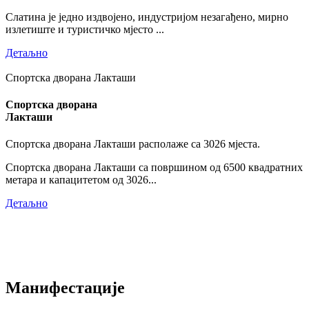
Слатина је једно издвојено, индустријом незагађено, мирно
излетиште и туристичко мјесто ...
Детаљно
Спортска дворана Лакташи
Спортска дворана
Лакташи
Спортска дворана Лакташи располаже са 3026 мјеста.
Спортска дворана Лакташи са површином од 6500 квадратних
метара и капацитетом од 3026...
Детаљно
Манифестације