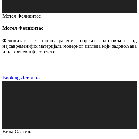
Мотел Феликитас
Мотел Феликитас
Феликитас је новосаграђени објекат направљен од
најсавременијих материјала модерног изгледа који задовољава
и најзахтјевније естетске...
Booking
Детаљно
Вила Слатина