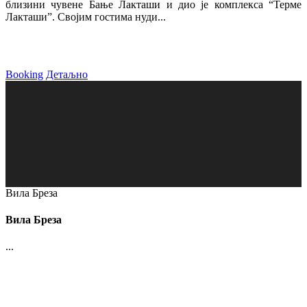
близини чувене Бање Лакташи и дио је комплекса “Терме
Лакташи”. Својим гостима нуди...
Booking
Детаљно
Вила Бреза
Вила Бреза
...