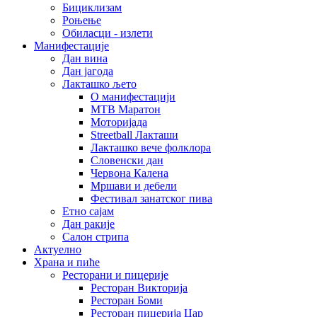
Бициклизам
Роњење
Обиласци - излети
Манифестације
Дан вина
Дан јагода
Лакташко љето
О манифестацији
MTB Маратон
Моторијада
Streetball Лакташи
Лакташко вече фолклора
Словенски дан
Червона Калена
Мршави и дебели
Фестивал занатског пива
Етно сајам
Дан ракије
Салон стрипа
Актуелно
Храна и пиће
Ресторани и пицерије
Ресторан Викторија
Ресторан Боми
Ресторан пицерија Цар