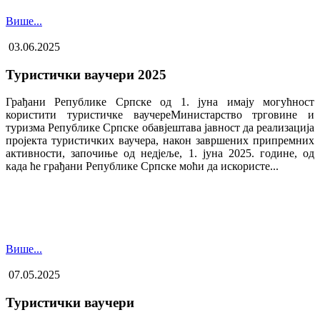
Више...
03.06.2025
Туристички ваучери 2025
Грађани Републике Српске од 1. јуна имају могућност
користити туристичке ваучере​Министарство трговине и
туризма Републике Српске обавјештава јавност да реализација
пројекта туристичких ваучера, након завршених припремних
активности, започиње од недјеље, 1. јуна 2025. године, од
када ће грађани Републике Српске моћи да искористе...
Више...
07.05.2025
Туристички ваучери