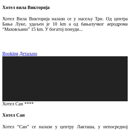
Хотел вила Викторија
Хотел Вила Викторија налази се у насељу Трн. Од центра
Бања Луке, удаљен је 10 km а од бањалучког аеродрома
“Маховљани” 15 km. У богатој понуди...
Booking
Детаљно
Хотел Сан ****
Хотел Сан
Хотел “Сан” се налази у центру Лакташа, у непосредној