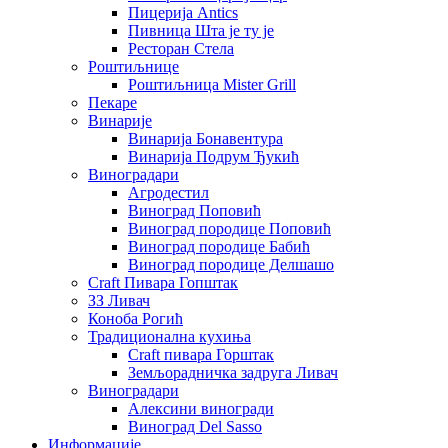
Пицерија Аntics
Пивница Шта је ту је
Ресторан Стела
Роштиљнице
Роштиљница Mister Grill
Пекаре
Винарије
Винарија Бонавентура
Винарија Подрум Ђукић
Виноградари
Агродестил
Виноград Поповић
Виноград породице Поповић
Виноград породице Бабић
Виноград породице Делшашо
Craft Пивара Гопштак
ЗЗ Ливач
Коноба Рогић
Традиционална кухиња
Craft пивара Горштак
Земљорадничка задруга Ливач
Виноградари
Алексини виногради
Виноград Del Sasso
Информације