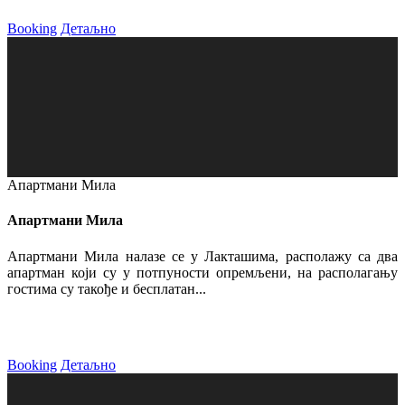
Booking
Детаљно
Апартмани Мила
Апартмани Мила
Апартмани Мила налазе се у Лакташима, располажу са два
апартман који су у потпуности опремљени, на располагању
гостима су такође и бесплатан...
Booking
Детаљно