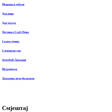
Мршави и дебели
Дан вина
Дан јагода
Фестивал Craft Пива
Салон стрипа
Словенски дан
Streetball Лакташи
Моторијада
Лакташко вече фолклора
Смјештај