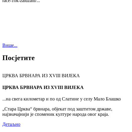
race-10k-zaluzani/...
Више...
Посјетите
ЦРКВА БРВНАРА ИЗ XVIII ВИЈЕКА
ЦРКВА БРВНАРА ИЗ XVIII ВИЈЕКА
...на свега километар и по од Слатине у селу Мало Блашко
„Стара Црква“ брвнара, објекат под заштитом државе,
најзначајнији је споменик културе народа овог краја.
Детаљно