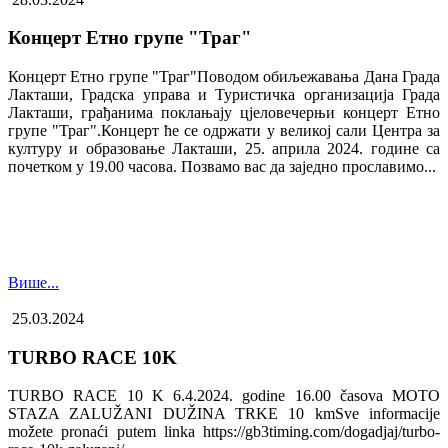
Концерт Етно групе "Траг"
Концерт Етно групе "Траг"Поводом обиљежавања Дана Града
Лакташи, Градска управа и Туристичка организација Града
Лакташи, грађанима поклањају цјеловечерњи концерт Етно
групе "Траг".Концерт ће се одржати у великој сали Центра за
културу и образовање Лакташи, 25. априла 2024. године са
почетком у 19.00 часова. Позвамо вас да заједно прославимо...
Више...
25.03.2024
TURBO RACE 10K
TURBO RACE 10 K 6.4.2024. godine 16.00 časova MOTO
STAZA ZALUŽANI DUŽINA TRKE 10 kmSve informacije
možete pronaći putem linka https://gb3timing.com/dogadjaj/turbo-