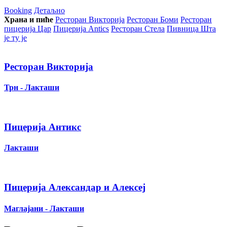
Booking
Детаљно
Храна и пиће
Ресторан Викторија
Ресторан Боми
Ресторан
пицерија Цар
Пицерија Аntics
Ресторан Стела
Пивница Шта
је ту је
Ресторан Викторија
Трн - Лакташи
Пицерија Антикс
Лакташи
Пицерија Александар и Алексеј
Маглајани - Лакташи