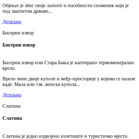
Објекат је због своје љепоте и посебности споменик који је
под заштитом државе...
Детаљно
Бисерни извор
Бисерни извор
Бисерни извор или Стара Бања је каптирано термоминерално
врело.
Врело чине двије куполе и међу-просторије у којима се налазе
каде. Мала или тзв. женска купола...
Детаљно
Слатина
Слатина
Слатина је једно издвојено излетиште и туристичко мјесто.