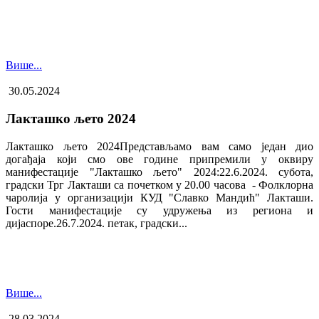
Више...
30.05.2024
Лакташко љето 2024
Лакташко љето 2024Представљамо вам само један дио
догађаја који смо ове године припремили у оквиру
манифестације "Лакташко љето" 2024:22.6.2024. субота,
градски Трг Лакташи са почетком у 20.00 часова - Фолклорна
чаролија у организацији КУД "Славко Мандић" Лакташи.
Гости манифестације су удружења из региона и
дијаспоре.26.7.2024. петак, градски...
Више...
28.03.2024