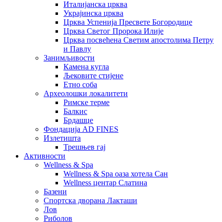
Италијанска црква
Украјинска црква
Црква Успенија Пресвете Богородице
Црква Светог Пророка Илије
Црква посвећена Светим апостолима Петру
и Павлу
Занимљивости
Камена кугла
Љековите стијене
Етно соба
Археолошки локалитети
Римске терме
Балкис
Брдашце
Фондација AD FINES
Излетишта
Трешњев гај
Активности
Wellness & Spa
Wellness & Spa оаза хотела Сан
Wellness центар Слатина
Базени
Спортска дворана Лакташи
Лов
Риболов