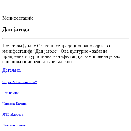
Манифестације
Дан јагода
Почетком јуна, у Слатини се традиционално одржава
манифестација “Дан јагоде”. Ова културно - забавна,
привредна и туристичка манифестација, замишљена је као
спој пољопривреде и туризма, кроз...
Детаљно...
Сајам “Лакташи етно”
Дан ракије
Червона Калена
MTB Маратон
Лакташко љето