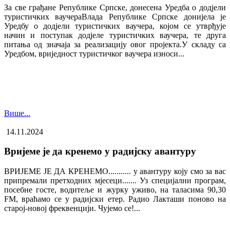
За све грађане Републике Српске, донесена Уредба о додјели
туристичких ваучера​Влада Републике Српске донијела је
Уредбу о додјели туристичких ваучера, којом се утврђује
начин и поступак додјеле туристичких ваучера, те друга
питања од значаја за реализацију овог пројекта.У складу са
Уредбом, вриједност туристичког ваучера износи...
Више...
14.11.2024
Вријеме је да кренемо у радијску авантуру
ВРИЈЕМЕ ЈЕ ДА КРЕНЕМО........... у авантуру коју смо за вас
припремали претходних мјесеци....... Уз специјални програм,
посебне госте, водитеље и журку уживо, на таласима 90,30
FM, враћамо се у радијски етер. Радио Лакташи поново на
старој-новој фреквенцији. Чујемо се!...