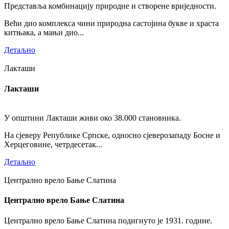
Представља комбинацију природне и створене вриједности.
Већи дио комплекса чини природна састојина букве и храста
китњака, а мањи дио...
Детаљно
Лакташи
Лакташи
У општини Лакташи живи око 38.000 становника.
На сјеверу Републике Српске, односно сјеверозападу Босне и
Херцеговине, четрдесетак...
Детаљно
Централно врело Бање Слатина
Централно врело Бање Слатина
Централно врело Бање Слатина подигнуто је 1931. године.