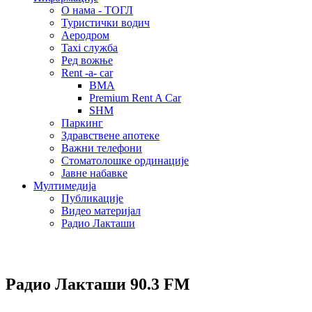
О нама - ТОГЛ
Туристички водич
Аеродром
Taxi служба
Ред вожње
Rent -a- car
BMA
Premium Rent A Car
SHM
Паркинг
Здравствене апотеке
Важни телефони
Стоматолошке ординације
Јавне набавке
Мултимедија
Публикације
Видео материјал
Радио Лакташи
Радио Лакташи
90.3 FM