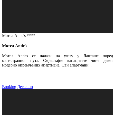
Мотел Antic's ****
Мотел Antic's
Мотел Antics се налази на улазу у Лакташе поред
магистралног пута. Смјештајне капацитете чине девет
модерно опремљених апартмана. Сви апартмани...
Booking
Детаљно