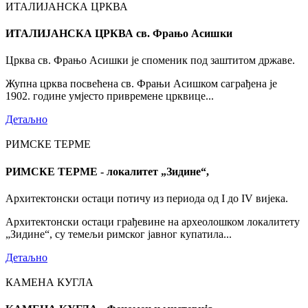
ИТАЛИЈАНСКА ЦРКВА
ИТАЛИЈАНСКА ЦРКВА св. Фрањо Асишки
Црква св. Фрањо Асишки је споменик под заштитом државе.
Жупна црква посвећена св. Фрањи Асишком саграђена је
1902. године умјесто привремене црквице...
Детаљно
РИМСКЕ ТЕРМЕ
РИМСКЕ ТЕРМЕ - локалитет „Зидине“,
Архитектонски остаци потичу из периода од I до IV вијека.
Архитектонски остаци грађевине на археолошком локалитету
„Зидине“, су темељи римског јавног купатила...
Детаљно
КАМЕНА КУГЛА