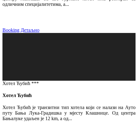
одличним специјалитетима, а...
Booking
Детаљно
Хотел Ћубић ***
Хотел Ћубић
Хотел Ћубић је транзитни тип хотела који се налази на Ауто
путу Бања Лука-Градишка у мјесту Клашнице. Од центра
Бањалуке удаљен је 12 km, а од...