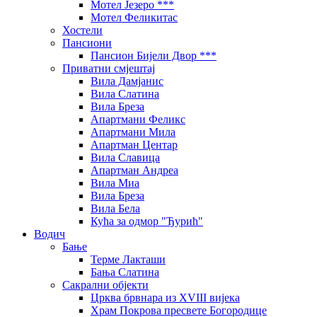
Мотел Језеро ***
Мотел Феликитас
Хостели
Пансиони
Пансион Бијели Двор ***
Приватни смјештај
Вила Дамјанис
Вила Слатина
Вила Бреза
Апартмани Феликс
Апартмани Мила
Апартман Центар
Вила Славица
Апартман Андреа
Вила Миа
Вила Бреза
Вила Бела
Кућа за одмор "Ђурић"
Водич
Бање
Терме Лакташи
Бања Слатина
Сакрални објекти
Црква брвнара из XVIII вијека
Храм Покрова пресвете Богородице