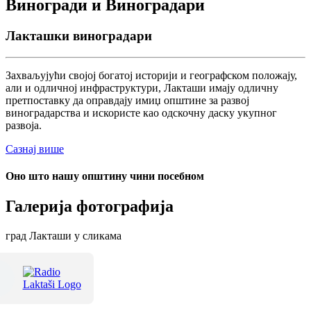
Виногради и Виноградари
Лакташки виноградари
Захваљујући својој богатој историји и географском положају,
али и одличној инфраструктури, Лакташи имају одличну
претпоставку да оправдају имиџ општине за развој
виноградарства и искористе као одскочну даску укупног
развоја.
Сазнај више
Оно што нашу општину чини посебном
Галерија фотографија
град Лакташи у сликама
Терме Лакташи