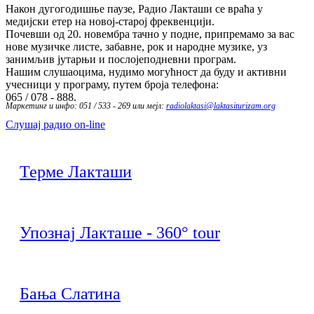
Након дугогодишње паузе, Радио Лакташи се враћа у
медијски етер на новој-старој фреквенцији.
Почевши од 20. новембра тачно у подне, припремамо за вас
нове музичке листе, забавне, рок и народне музике, уз
занимљив јутарњи и послојеподневни програм.
Нашим слушаоцима, нудимо могућност да буду и активни
учесници у програму, путем броја телефона:
065 / 078 - 888.
Маркетинг и инфо: 051 / 533 - 269 или мејл:
radiolaktasi@laktasiturizam.org
Слушај радио on-line
Терме Лакташи
Упознај Лакташе - 360° tour
Бања Слатина