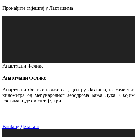
Пронађите смјештај у Лакташима
Апартмани Феликс
Апартмани Феликс
Апартмани Феликс налазе се у центру Лакташа, на само три
километра од међународног аеродрома Бања Лука. Својим
гостима нуде смјештај у три...
Booking
Детаљно