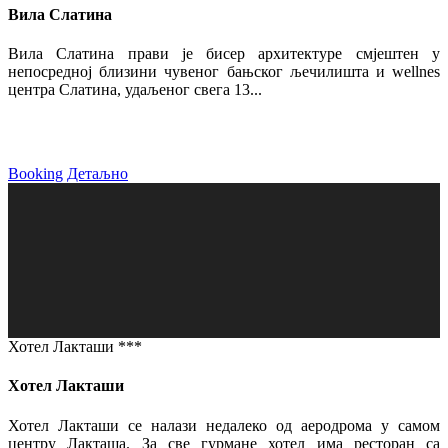
Вила Слатина
Вила Слатина прави је бисер архитектуре смјештен у
непосредној близини чувеног бањског љечилишта и wellnes
центра Слатина, удаљеног свега 13...
Booking
Детаљно
Хотел Лакташи ***
Хотел Лакташи
Хотел Лакташи се налази недалеко од аеродрома у самом
центру Лакташа. За све гурмане хотел има ресторан са