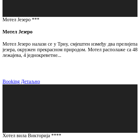
Мотел Језеро ***
Мотел Језеро
Мотел Језеро налази се у Трну, смјештен између два прелијепа
језера, окружен прекрасном природом. Мотел располаже са 48
лежајева, 4 једнокреветне...
Booking
Детаљно
Хотел вила Викторија ****