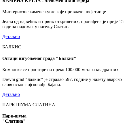
КАМЕНА КУГЛА - Феномен и мистерија
Мистериозне камене кугле које привлаче посјетиоце.
Једна од највећих и првих откривених, пронађена је прије 15
година надомак у насељу Слатина.
Детаљно
БАЛКИС
Остаци изгубљеног града "Балкис"
Комплекс се простире на преко 100.000 метара квадратних
Drevni grad "Балкис" је страдао 597. године у налету аварско-
словенског војсковође Бајана.
Детаљно
ПАРК ШУМА СЛАТИНА
Парк-шума
"Слатина"