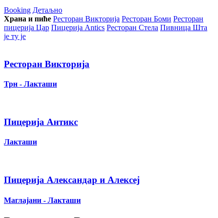
Booking
Детаљно
Храна и пиће
Ресторан Викторија
Ресторан Боми
Ресторан
пицерија Цар
Пицерија Аntics
Ресторан Стела
Пивница Шта
је ту је
Ресторан Викторија
Трн - Лакташи
Пицерија Антикс
Лакташи
Пицерија Александар и Алексеј
Маглајани - Лакташи