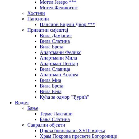
Мотел Језеро ***
Мотел Феликитас
Хостели
Пансиони
Пансион Бијели Двор ***
Приватни смјештај
Вила Дамјанис
Вила Слатина
Вила Бреза
Апартмани Феликс
Апартмани Мила
Апартман Центар
Вила Славица
Апартман Андреа
Вила Миа
Вила Бреза
Вила Бела
Кућа за одмор "Ђурић"
Водич
Бање
Терме Лакташи
Бања Слатина
Сакрални објекти
Црква брвнара из XVIII вијека
Храм Покрова пресвете Богородице