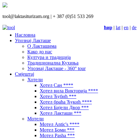
tool@laktasiturizam.org |
+ 387 (0)51 533 269
ћир
|
lat
|
en
|
de
Насловна
Упознај Лакташе
О Лакташима
Како до нас
Култура и традиција
Традиционална Кухиња
Упознај Лакташе - 360° tour
Смјештај
Хотели
Хотел Сан ****
Хотел вила Викторија ****
Хотел Ћубић ***
Хотел браћа Ђукић ****
Хотел Бијели Двор ***
Хотел Лакташи ***
Мотели
Мотел Antic's ****
Мотел Боми ***
Мотел Pasha ***