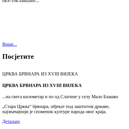
race-10k-zaluzani/...
Више...
Посјетите
ЦРКВА БРВНАРА ИЗ XVIII ВИЈЕКА
ЦРКВА БРВНАРА ИЗ XVIII ВИЈЕКА
...на свега километар и по од Слатине у селу Мало Блашко
„Стара Црква“ брвнара, објекат под заштитом државе,
најзначајнији је споменик културе народа овог краја.
Детаљно