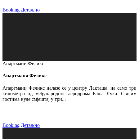
Booking
Детаљно
Апартмани Феликс
Апартмани Феликс
Апартмани Феликс налазе се у центру Лакташа, на само три
километра од међународног аеродрома Бања Лука. Својим
гостима нуде смјештај у три...
Booking
Детаљно