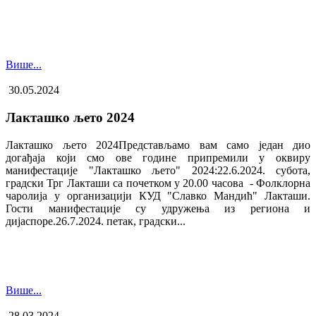
Више...
30.05.2024
Лакташко љето 2024
Лакташко љето 2024Представљамо вам само један дио
догађаја који смо ове године припремили у оквиру
манифестације "Лакташко љето" 2024:22.6.2024. субота,
градски Трг Лакташи са почетком у 20.00 часова - Фолклорна
чаролија у организацији КУД "Славко Мандић" Лакташи.
Гости манифестације су удружења из региона и
дијаспоре.26.7.2024. петак, градски...
Више...
28.03.2024