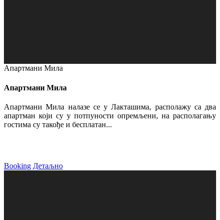
Апартмани Мила
Апартмани Мила
Апартмани Мила налазе се у Лакташима, располажу са два
апартман који су у потпуности опремљени, на располагању
гостима су такође и бесплатан...
Booking
Детаљно