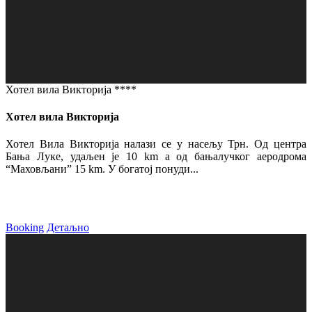
Хотел вила Викторија ****
Хотел вила Викторија
Хотел Вила Викторија налази се у насељу Трн. Од центра
Бања Луке, удаљен је 10 km а од бањалучког аеродрома
“Маховљани” 15 km. У богатој понуди...
Booking
Детаљно