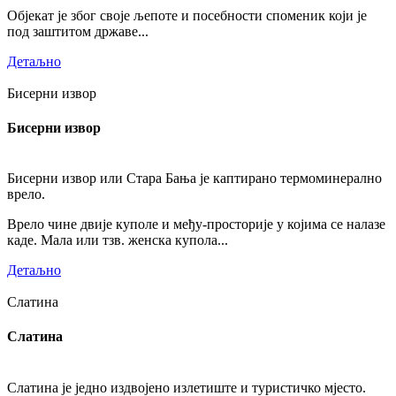
Објекат је због своје љепоте и посебности споменик који је
под заштитом државе...
Детаљно
Бисерни извор
Бисерни извор
Бисерни извор или Стара Бања је каптирано термоминерално
врело.
Врело чине двије куполе и међу-просторије у којима се налазе
каде. Мала или тзв. женска купола...
Детаљно
Слатина
Слатина
Слатина је једно издвојено излетиште и туристичко мјесто.