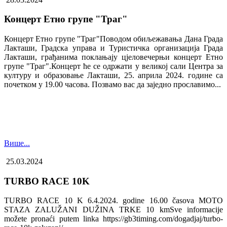
Концерт Етно групе "Траг"
Концерт Етно групе "Траг"Поводом обиљежавања Дана Града
Лакташи, Градска управа и Туристичка организација Града
Лакташи, грађанима поклањају цјеловечерњи концерт Етно
групе "Траг".Концерт ће се одржати у великој сали Центра за
културу и образовање Лакташи, 25. априла 2024. године са
почетком у 19.00 часова. Позвамо вас да заједно прославимо...
Више...
25.03.2024
TURBO RACE 10K
TURBO RACE 10 K 6.4.2024. godine 16.00 časova MOTO
STAZA ZALUŽANI DUŽINA TRKE 10 kmSve informacije
možete pronaći putem linka https://gb3timing.com/dogadjaj/turbo-