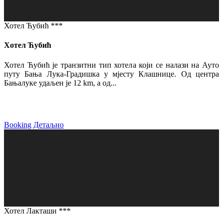
Хотел Ћубић ***
Хотел Ћубић
Хотел Ћубић је транзитни тип хотела који се налази на Ауто
путу Бања Лука-Градишка у мјесту Клашнице. Од центра
Бањалуке удаљен је 12 km, а од...
Booking
Детаљно
Хотел Лакташи ***