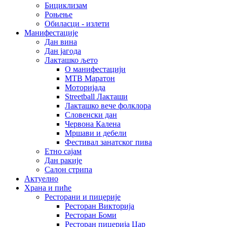
Бициклизам
Роњење
Обиласци - излети
Манифестације
Дан вина
Дан јагода
Лакташко љето
О манифестацији
MTB Маратон
Моторијада
Streetball Лакташи
Лакташко вече фолклора
Словенски дан
Червона Калена
Мршави и дебели
Фестивал занатског пива
Етно сајам
Дан ракије
Салон стрипа
Актуелно
Храна и пиће
Ресторани и пицерије
Ресторан Викторија
Ресторан Боми
Ресторан пицерија Цар