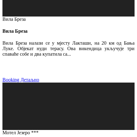
Вила Бреза
Вила Бреза
Вила Бреза налази се у мјесту Лакташи, на 20 км од Бања
Луке. Објекат нуди терасу. Ова викендица укључује три
спаваће собе и два купатила са...
Booking
Детаљно
Мотел Језеро ***