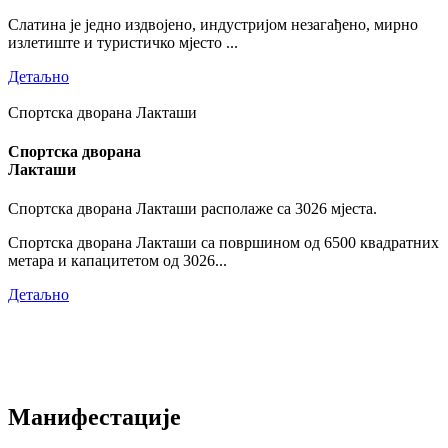
Слатина је једно издвојено, индустријом незагађено, мирно
излетиште и туристичко мјесто ...
Детаљно
Спортска дворана Лакташи
Спортска дворана
Лакташи
Спортска дворана Лакташи располаже са 3026 мјеста.
Спортска дворана Лакташи са површином од 6500 квадратних
метара и капацитетом од 3026...
Детаљно
Манифестације