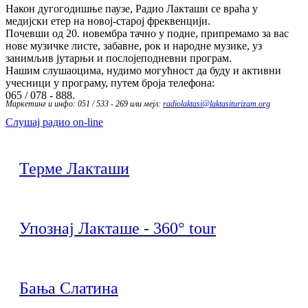
Након дугогодишње паузе, Радио Лакташи се враћа у
медијски етер на новој-старој фреквенцији.
Почевши од 20. новембра тачно у подне, припремамо за вас
нове музичке листе, забавне, рок и народне музике, уз
занимљив јутарњи и послојеподневни програм.
Нашим слушаоцима, нудимо могућност да буду и активни
учесници у програму, путем броја телефона:
065 / 078 - 888.
Маркетинг и инфо: 051 / 533 - 269 или мејл:
radiolaktasi@laktasiturizam.org
Слушај радио on-line
Терме Лакташи
Упознај Лакташе - 360° tour
Бања Слатина