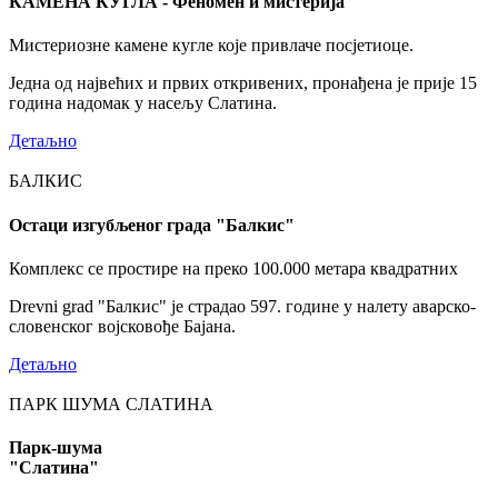
КАМЕНА КУГЛА - Феномен и мистерија
Мистериозне камене кугле које привлаче посјетиоце.
Једна од највећих и првих откривених, пронађена је прије 15
година надомак у насељу Слатина.
Детаљно
БАЛКИС
Остаци изгубљеног града "Балкис"
Комплекс се простире на преко 100.000 метара квадратних
Drevni grad "Балкис" је страдао 597. године у налету аварско-
словенског војсковође Бајана.
Детаљно
ПАРК ШУМА СЛАТИНА
Парк-шума
"Слатина"