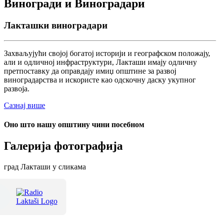
Виногради и Виноградари
Лакташки виноградари
Захваљујући својој богатој историји и географском положају,
али и одличној инфраструктури, Лакташи имају одличну
претпоставку да оправдају имиџ општине за развој
виноградарства и искористе као одскочну даску укупног
развоја.
Сазнај више
Оно што нашу општину чини посебном
Галерија фотографија
град Лакташи у сликама
Терме Лакташи