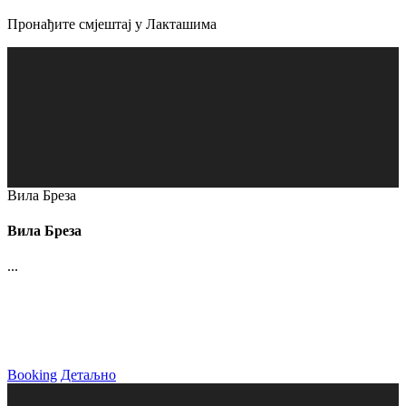
Пронађите смјештај у Лакташима
Вила Бреза
Вила Бреза
...
Booking
Детаљно