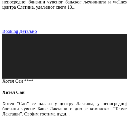
непосредној близини чувеног бањског љечилишта и wellnes
центра Слатина, удаљеног свега 13...
Booking
Детаљно
Хотел Сан ****
Хотел Сан
Хотел “Сан” се налази у центру Лакташа, у непосредној
близини чувене Бање Лакташи и дио је комплекса “Терме
Лакташи”. Својим гостима нуди...