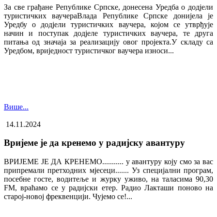
За све грађане Републике Српске, донесена Уредба о додјели
туристичких ваучера​Влада Републике Српске донијела је
Уредбу о додјели туристичких ваучера, којом се утврђује
начин и поступак додјеле туристичких ваучера, те друга
питања од значаја за реализацију овог пројекта.У складу са
Уредбом, вриједност туристичког ваучера износи...
Више...
14.11.2024
Вријеме је да кренемо у радијску авантуру
ВРИЈЕМЕ ЈЕ ДА КРЕНЕМО........... у авантуру коју смо за вас
припремали претходних мјесеци....... Уз специјални програм,
посебне госте, водитеље и журку уживо, на таласима 90,30
FM, враћамо се у радијски етер. Радио Лакташи поново на
старој-новој фреквенцији. Чујемо се!...