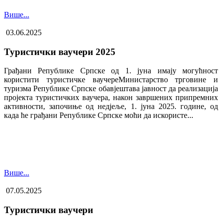
Више...
03.06.2025
Туристички ваучери 2025
Грађани Републике Српске од 1. јуна имају могућност
користити туристичке ваучере​Министарство трговине и
туризма Републике Српске обавјештава јавност да реализација
пројекта туристичких ваучера, након завршених припремних
активности, започиње од недјеље, 1. јуна 2025. године, од
када ће грађани Републике Српске моћи да искористе...
Више...
07.05.2025
Туристички ваучери