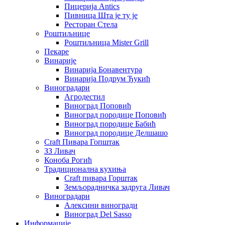
Пицерија Аntics
Пивница Шта је ту је
Ресторан Стела
Роштиљнице
Роштиљница Mister Grill
Пекаре
Винарије
Винарија Бонавентура
Винарија Подрум Ђукић
Виноградари
Агродестил
Виноград Поповић
Виноград породице Поповић
Виноград породице Бабић
Виноград породице Делшашо
Craft Пивара Гопштак
ЗЗ Ливач
Коноба Рогић
Традиционална кухиња
Craft пивара Горштак
Земљорадничка задруга Ливач
Виноградари
Алексини виногради
Виноград Del Sasso
Информације