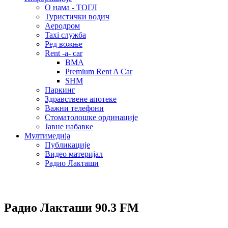
О нама - ТОГЛ
Туристички водич
Аеродром
Taxi служба
Ред вожње
Rent -a- car
BMA
Premium Rent A Car
SHM
Паркинг
Здравствене апотеке
Важни телефони
Стоматолошке ординације
Јавне набавке
Мултимедија
Публикације
Видео материјал
Радио Лакташи
Радио Лакташи
90.3 FM