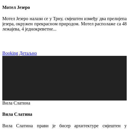
Мотел Језеро
Мотел Језеро налази се у Трну, смјештен између два прелијепа
језера, окружен прекрасном природом. Мотел располаже са 48
лежајева, 4 једнокреветне...
Booking
Детаљно
Вила Слатина
Вила Слатина
Вила Слатина прави је бисер архитектуре смјештен у