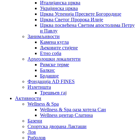
Италијанска црква
Украјинска црква
Црква Успенија Пресвете Богородице
Црква Светог Пророка Илије
Црква посвећена Светим апостолима Петру
и Павлу
Занимљивости
Камена кугла
Љековите стијене
Етно соба
Археолошки локалитети
Римске терме
Балкис
Брдашце
Фондација AD FINES
Излетишта
Трешњев гај
Активности
Wellness & Spa
Wellness & Spa оаза хотела Сан
Wellness центар Слатина
Базени
Спортска дворана Лакташи
Лов
Риболов