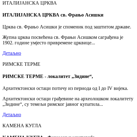
ИТАЛИЈАНСКА ЦРКВА
ИТАЛИЈАНСКА ЦРКВА св. Фрањо Асишки
Црква св. Фрањо Асишки је споменик под заштитом државе.
Жупна црква посвећена св. Фрањи Асишком саграђена је
1902. године умјесто привремене црквице...
Детаљно
РИМСКЕ ТЕРМЕ
РИМСКЕ ТЕРМЕ - локалитет „Зидине“,
Архитектонски остаци потичу из периода од I до IV вијека.
Архитектонски остаци грађевине на археолошком локалитету
„Зидине“, су темељи римског јавног купатила...
Детаљно
КАМЕНА КУГЛА