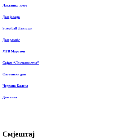
Лакташко љето
Дан јагода
Streetball Лакташи
Дан ракије
MTB Маратон
Сајам “Лакташи етно”
Словенски дан
Червона Калена
Дан вина
Смјештај