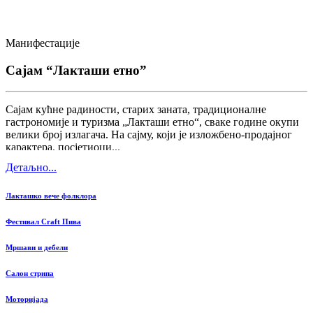
Манифестације
Сајам “Лакташи етно”
Сајам кућне радиности, старих заната, традиционалне
гастрономије и туризма „Лакташи етно“, сваке године окупи
велики број излагача. На сајму, који је изложбено-продајног
карактера, посјетиоци...
Детаљно...
Лакташко вече фолклора
Фестивал Craft Пива
Мршави и дебели
Салон стрипа
Моторијада