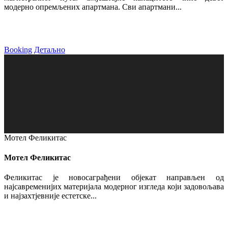
модерно опремљених апартмана. Сви апартмани...
Booking
Детаљно
Мотел Феликитас
Мотел Феликитас
Феликитас је новосаграђени објекат направљен од
најсавременијих материјала модерног изгледа који задовољава
и најзахтјевније естетске...