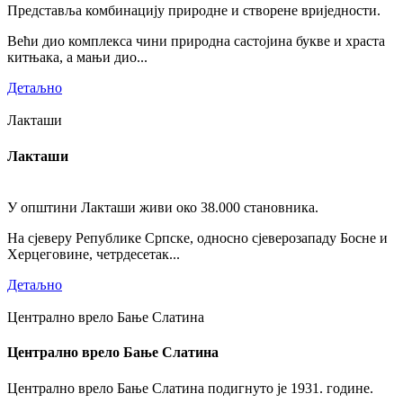
Представља комбинацију природне и створене вриједности.
Већи дио комплекса чини природна састојина букве и храста
китњака, а мањи дио...
Детаљно
Лакташи
Лакташи
У општини Лакташи живи око 38.000 становника.
На сјеверу Републике Српске, односно сјеверозападу Босне и
Херцеговине, четрдесетак...
Детаљно
Централно врело Бање Слатина
Централно врело Бање Слатина
Централно врело Бање Слатина подигнуто је 1931. године.