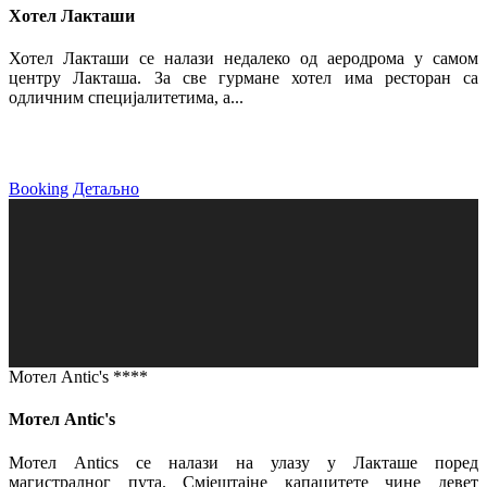
Хотел Лакташи
Хотел Лакташи се налази недалеко од аеродрома у самом
центру Лакташа. За све гурмане хотел има ресторан са
одличним специјалитетима, а...
Booking
Детаљно
Мотел Antic's ****
Мотел Antic's
Мотел Antics се налази на улазу у Лакташе поред
магистралног пута. Смјештајне капацитете чине девет