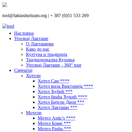
tool@laktasiturizam.org |
+ 387 (0)51 533 269
Насловна
Упознај Лакташе
О Лакташима
Како до нас
Култура и традиција
Традиционална Кухиња
Упознај Лакташе - 360° tour
Смјештај
Хотели
Хотел Сан ****
Хотел вила Викторија ****
Хотел Ћубић ***
Хотел браћа Ђукић ****
Хотел Бијели Двор ***
Хотел Лакташи ***
Мотели
Мотел Antic's ****
Мотел Боми ***
Мотел Pasha ***