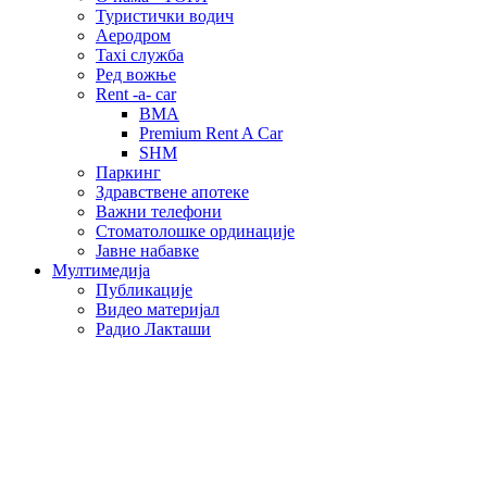
Туристички водич
Аеродром
Taxi служба
Ред вожње
Rent -a- car
BMA
Premium Rent A Car
SHM
Паркинг
Здравствене апотеке
Важни телефони
Стоматолошке ординације
Јавне набавке
Мултимедија
Публикације
Видео материјал
Радио Лакташи