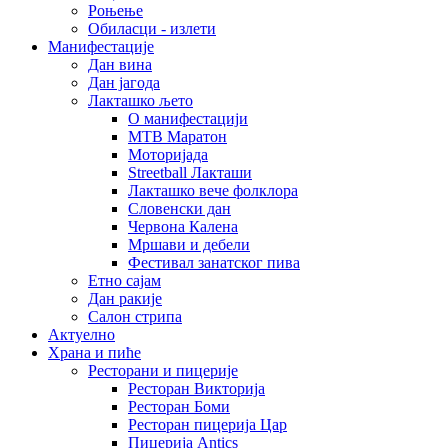
Роњење
Обиласци - излети
Манифестације
Дан вина
Дан јагода
Лакташко љето
О манифестацији
MTB Маратон
Моторијада
Streetball Лакташи
Лакташко вече фолклора
Словенски дан
Червона Калена
Мршави и дебели
Фестивал занатског пива
Етно сајам
Дан ракије
Салон стрипа
Актуелно
Храна и пиће
Ресторани и пицерије
Ресторан Викторија
Ресторан Боми
Ресторан пицерија Цар
Пицерија Аntics