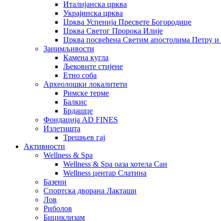
Италијанска црква
Украјинска црква
Црква Успенија Пресвете Богородице
Црква Светог Пророка Илије
Црква посвећена Светим апостолима Петру и
Занимљивости
Камена кугла
Љековите стијене
Етно соба
Археолошки локалитети
Римске терме
Балкис
Брдашце
Фондација AD FINES
Излетишта
Трешњев гај
Активности
Wellness & Spa
Wellness & Spa оаза хотела Сан
Wellness центар Слатина
Базени
Спортска дворана Лакташи
Лов
Риболов
Бициклизам