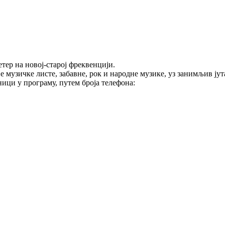
тер на новој-старој фреквенцији.
е музичке листе, забавне, рок и народне музике, уз занимљив ј
ици у програму, путем броја телефона: