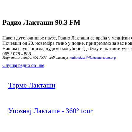
Радио Лакташи
90.3 FM
Након дугогодишње паузе, Радио Лакташи се враћа у медијски е
Почевши од 20. новембра тачно у подне, припремамо за вас нов
Нашим слушаоцима, нудимо могућност да буду и активни учесн
065 / 078 - 888.
Маркетинг и инфо: 051 / 533 - 269 или мејл:
radiolaktasi@laktasiturizam.org
Слушај радио on-line
Терме Лакташи
Упознај Лакташе - 360° tour