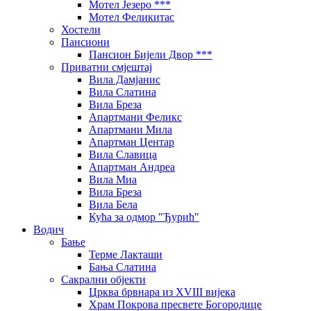
Мотел Језеро ***
Мотел Феликитас
Хостели
Пансиони
Пансион Бијели Двор ***
Приватни смјештај
Вила Дамјанис
Вила Слатина
Вила Бреза
Апартмани Феликс
Апартмани Мила
Апартман Центар
Вила Славица
Апартман Андреа
Вила Миа
Вила Бреза
Вила Бела
Кућа за одмор "Ђурић"
Водич
Бање
Терме Лакташи
Бања Слатина
Сакрални објекти
Црква брвнара из XVIII вијека
Храм Покрова пресвете Богородице