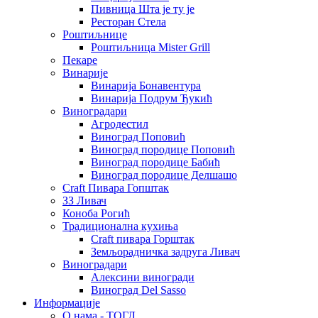
Пивница Шта је ту је
Ресторан Стела
Роштиљнице
Роштиљница Mister Grill
Пекаре
Винарије
Винарија Бонавентура
Винарија Подрум Ђукић
Виноградари
Агродестил
Виноград Поповић
Виноград породице Поповић
Виноград породице Бабић
Виноград породице Делшашо
Craft Пивара Гопштак
ЗЗ Ливач
Коноба Рогић
Традиционална кухиња
Craft пивара Горштак
Земљорадничка задруга Ливач
Виноградари
Алексини виногради
Виноград Del Sasso
Информације
О нама - ТОГЛ